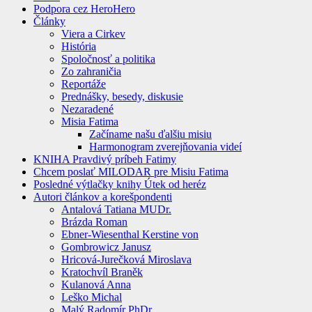
Podpora cez HeroHero
Články
Viera a Cirkev
História
Spoločnosť a politika
Zo zahraničia
Reportáže
Prednášky, besedy, diskusie
Nezaradené
Misia Fatima
Začíname našu ďalšiu misiu
Harmonogram zverejňovania videí
KNIHA Pravdivý príbeh Fatimy
Chcem poslať MILODAR pre Misiu Fatima
Posledné výtlačky knihy Útek od heréz
Autori článkov a korešpondenti
Antalová Tatiana MUDr.
Brázda Roman
Ebner-Wiesenthal Kerstine von
Gombrowicz Janusz
Hricová-Jurečková Miroslava
Kratochvíl Braněk
Kulanová Anna
Leško Michal
Malý Radomír PhDr.