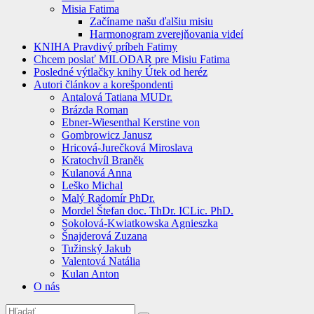
Misia Fatima
Začíname našu ďalšiu misiu
Harmonogram zverejňovania videí
KNIHA Pravdivý príbeh Fatimy
Chcem poslať MILODAR pre Misiu Fatima
Posledné výtlačky knihy Útek od heréz
Autori článkov a korešpondenti
Antalová Tatiana MUDr.
Brázda Roman
Ebner-Wiesenthal Kerstine von
Gombrowicz Janusz
Hricová-Jurečková Miroslava
Kratochvíl Braněk
Kulanová Anna
Leško Michal
Malý Radomír PhDr.
Mordel Štefan doc. ThDr. ICLic. PhD.
Sokolová-Kwiatkowska Agnieszka
Šnajderová Zuzana
Tužinský Jakub
Valentová Natália
Kulan Anton
O nás