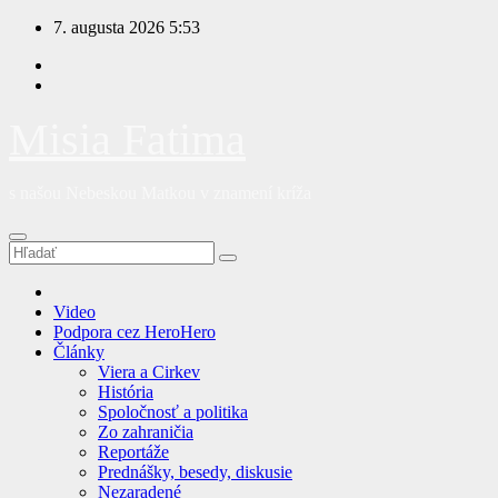
Prejsť
7. augusta 2026
5:53
na
obsah
Misia Fatima
s našou Nebeskou Matkou v znamení kríža
Video
Podpora cez HeroHero
Články
Viera a Cirkev
História
Spoločnosť a politika
Zo zahraničia
Reportáže
Prednášky, besedy, diskusie
Nezaradené