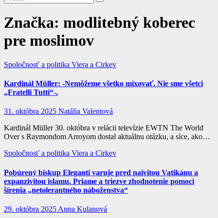
Značka:
modlitebný koberec
pre moslimov
Spoločnosť a politika
Viera a Cirkev
Kardinál Müller: -Nemôžeme všetko mixovať. Nie sme všetci
„Fratelli Tutti“-.
31. októbra 2025
Natália Valentová
Kardinál Müller 30. októbra v relácii televízie EWTN The World
Over s Raymondom Arroyom dostal aktuálnu otázku, a síce, ako…
Spoločnosť a politika
Viera a Cirkev
Pobúrený biskup Eleganti varuje pred naivitou Vatikánu a
expanzivitou islamu. Priame a triezve zhodnotenie pomoci
šírenia „netolerantného náboženstva“
29. októbra 2025
Anna Kulanová