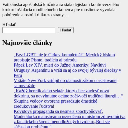
Vatikánska apoštolská knižnica sa stala dejiskom kontroverzného
kroku: Inštalácia modlitebného koberca pre moslimov vyvolala
pobúrenie a ostrú kritiku zo strany…
Hľadať
Hľadať
Najnovšie články
„Bez LGBT nie je Cirkev kompletná?“ Mexický biskup
prepisuje Písmo, tradíciu aj prírodu
Pápež Lev XIV. mieri do Južnej Ameriky: Navštívi
Uruguay, Argentínu a vráti sa aj do svojej bývalej diecézy v
Peru
V štáte New York vstúpil do platnosti zákon o asistovanej
samovražde
„Každý heretik alebo sektár, ktorý chce zaviesť novú
doktrínu, sa nevyhnutne ocitne zoči-voči tradičnej liturgii…“
Skupina vedcov otvorene presadzuje drastické
zredukovanie ľudstva!
Kovidová propaganda sa nesmela spochybňovať.
Moderátorka mainstreamu usvedčená ministrom zdravotníctva
z fanatického šírenia nepodložených tvrdení:„Boli ste
súčasťou problému.“