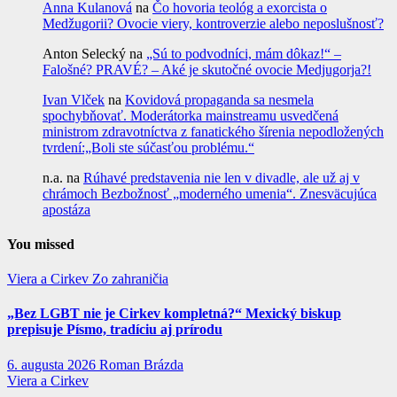
Anna Kulanová
na
Čo hovoria teológ a exorcista o
Medžugorii? Ovocie viery, kontroverzie alebo neposlušnosť?
Anton Selecký
na
„Sú to podvodníci, mám dôkaz!“ –
Falošné? PRAVÉ? – Aké je skutočné ovocie Medjugorja?!
Ivan Vlček
na
Kovidová propaganda sa nesmela
spochybňovať. Moderátorka mainstreamu usvedčená
ministrom zdravotníctva z fanatického šírenia nepodložených
tvrdení:„Boli ste súčasťou problému.“
n.a.
na
Rúhavé predstavenia nie len v divadle, ale už aj v
chrámoch Bezbožnosť „moderného umenia“. Znesväcujúca
apostáza
You missed
Viera a Cirkev
Zo zahraničia
„Bez LGBT nie je Cirkev kompletná?“ Mexický biskup
prepisuje Písmo, tradíciu aj prírodu
6. augusta 2026
Roman Brázda
Viera a Cirkev