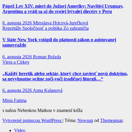
Pápež Lev XIV. mieri do Južnej Ameriky: Navštívi Uruguay,
Argentínu a vráti sa aj do svojej bývalej diecézy v Peru
6. augusta 2026
Miroslava Hricová-Jurečková
Reportáže
Spoločnosť a politika
Zo zahraničia
V štáte New York vstúpil do platnosti zákon o asistovanej
samovražde
6. augusta 2026
Roman Brázda
Viera a Cirkev
„Každý heretik alebo sektár, ktorý chce zaviesť novú doktrínu,
sa nevyhnutne ocitne zoči-voči tradičnej liturgii…“
6. augusta 2026
Anna Kulanová
Misia Fatima
s našou Nebeskou Matkou v znamení kríža
Vytvorené pomocou WordPress
|
Téma:
Newsup
od
Themeansar
.
Video