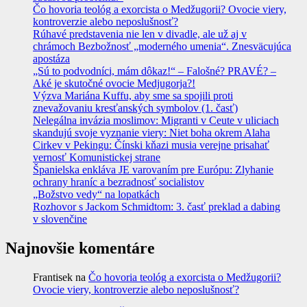
Čo hovoria teológ a exorcista o Medžugorii? Ovocie viery,
kontroverzie alebo neposlušnosť?
Rúhavé predstavenia nie len v divadle, ale už aj v
chrámoch Bezbožnosť „moderného umenia“. Znesväcujúca
apostáza
„Sú to podvodníci, mám dôkaz!“ – Falošné? PRAVÉ? –
Aké je skutočné ovocie Medjugorja?!
Výzva Mariána Kuffu, aby sme sa spojili proti
znevažovaniu kresťanských symbolov (1. časť)
Nelegálna invázia moslimov: Migranti v Ceute v uliciach
skandujú svoje vyznanie viery: Niet boha okrem Alaha
Cirkev v Pekingu: Čínski kňazi musia verejne prisahať
vernosť Komunistickej strane
Španielska enkláva JE varovaním pre Európu: Zlyhanie
ochrany hraníc a bezradnosť socialistov
„Božstvo vedy“ na lopatkách
Rozhovor s Jackom Schmidtom: 3. časť preklad a dabing
v slovenčine
Najnovšie komentáre
Frantisek
na
Čo hovoria teológ a exorcista o Medžugorii?
Ovocie viery, kontroverzie alebo neposlušnosť?