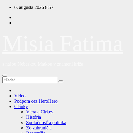
Prejsť
6. augusta 2026
8:57
na
obsah
Misia Fatima
s našou Nebeskou Matkou v znamení kríža
Video
Podpora cez HeroHero
Články
Viera a Cirkev
História
Spoločnosť a politika
Zo zahraničia