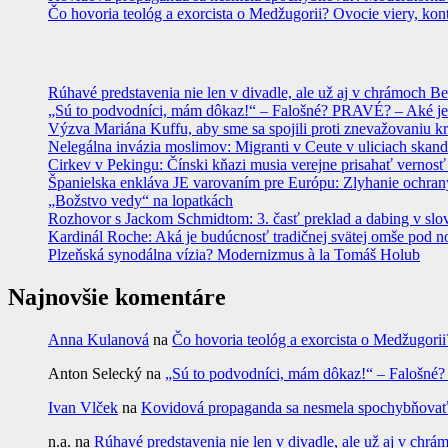
Čo hovoria teológ a exorcista o Medžugorii? Ovocie viery, kon
Rúhavé predstavenia nie len v divadle, ale už aj v chrámoch
„Sú to podvodníci, mám dôkaz!“ – Falošné? PRAVÉ? – Aké je
Výzva Mariána Kuffu, aby sme sa spojili proti znevažovaniu k
Nelegálna invázia moslimov: Migranti v Ceute v uliciach skan
Cirkev v Pekingu: Čínski kňazi musia verejne prisahať vernosť
Španielska enkláva JE varovaním pre Európu: Zlyhanie ochrany
„Božstvo vedy“ na lopatkách
Rozhovor s Jackom Schmidtom: 3. časť preklad a dabing v slo
Kardinál Roche: Aká je budúcnosť tradičnej svätej omše pod 
Plzeňská synodálna vízia? Modernizmus à la Tomáš Holub
Najnovšie komentáre
Anna Kulanová
na
Čo hovoria teológ a exorcista o Medžugorii
Anton Selecký
na
„Sú to podvodníci, mám dôkaz!“ – Falošné
Ivan Vlček
na
Kovidová propaganda sa nesmela spochybňovať. 
n.a.
na
Rúhavé predstavenia nie len v divadle, ale už aj v c