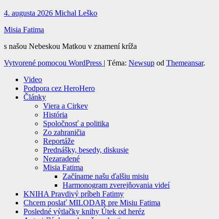
4. augusta 2026
Michal Leško
Misia Fatima
s našou Nebeskou Matkou v znamení kríža
Vytvorené pomocou WordPress
|
Téma:
Newsup
od
Themeansar
.
Video
Podpora cez HeroHero
Články
Viera a Cirkev
História
Spoločnosť a politika
Zo zahraničia
Reportáže
Prednášky, besedy, diskusie
Nezaradené
Misia Fatima
Začíname našu ďalšiu misiu
Harmonogram zverejňovania videí
KNIHA Pravdivý príbeh Fatimy
Chcem poslať MILODAR pre Misiu Fatima
Posledné výtlačky knihy Útek od heréz