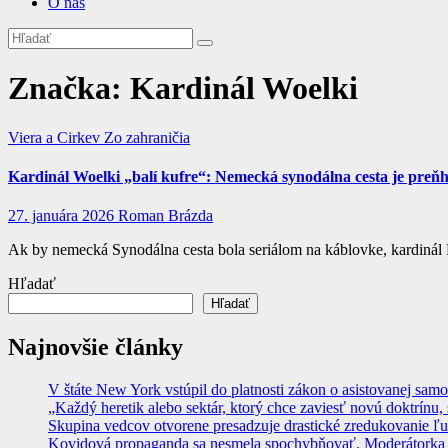
O nás
Značka:
Kardinál Woelki
Viera a Cirkev
Zo zahraničia
Kardinál Woelki „balí kufre“: Nemecká synodálna cesta je preň
27. januára 2026
Roman Brázda
Ak by nemecká Synodálna cesta bola seriálom na káblovke, kardinál R
Hľadať
Hľadať
Najnovšie články
V štáte New York vstúpil do platnosti zákon o asistovanej sam
„Každý heretik alebo sektár, ktorý chce zaviesť novú doktrínu, 
Skupina vedcov otvorene presadzuje drastické zredukovanie ľu
Kovidová propaganda sa nesmela spochybňovať. Moderátorka ma