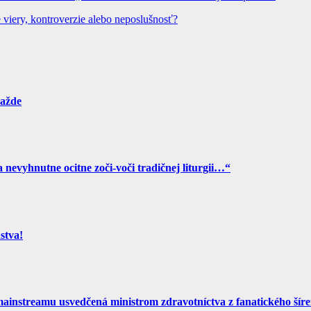
 viery, kontroverzie alebo neposlušnosť?
ražde
a nevyhnutne ocitne zoči-voči tradičnej liturgii…“
stva!
nstreamu usvedčená ministrom zdravotníctva z fanatického šíren