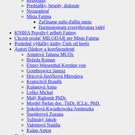
Reportáže
Prednášky, besedy, diskusie
Nezaradené
Misia Fatima
Začíname našu ďalšiu misiu
Harmonogram zverejňovania videí
KNIHA Pravdivý príbeh Fatimy
Chcem poslať MILODAR pre Misiu Fatima
Posledné výtlačky knihy Útek od heréz
Autori článkov a korešpondenti
Antalová Tatiana MUDr.
Brázda Roman
Ebner-Wiesenthal Kerstine von
Gombrowicz Janusz
Hricová-Jurečková Miroslava
Kratochvíl Braněk
Kulanová Anna
Leško Michal
Malý Radomír PhDr.
Mordel Štefan doc. ThDr. ICLic. PhD.
Sokolová-Kwiatkowska Agnieszka
Šnajderová Zuzana
Tužinský Jakub
Valentová Natália
Kulan Anton