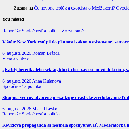
Zuzana
na
Čo hovoria teológ a exorcista o Medžugorii? Ovocie
You missed
Reportáže
Spoločnosť a politika
Zo zahraničia
V štáte New York vstúpil do platnosti zákon o asistovanej samov
6. augusta 2026
Roman Brázda
Viera a Cirkev
„Každý heretik alebo sektár, ktorý chce zaviesť novú doktrínu, s
6. augusta 2026
Anna Kulanová
Spoločnosť a politika
Skupina vedcov otvorene presadzuje drastické zredukovanie ľud
6. augusta 2026
Michal Leško
Reportáže
Spoločnosť a politika
Kovidová propaganda sa nesmela spochybňovať. Moderátorka mai