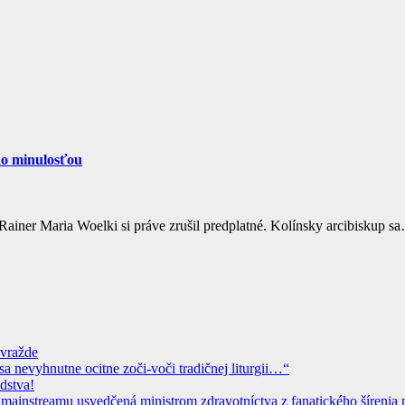
ho minulosťou
ainer Maria Woelki si práve zrušil predplatné. Kolínsky arcibiskup s
ovražde
sa nevyhnutne ocitne zoči-voči tradičnej liturgii…“
dstva!
instreamu usvedčená ministrom zdravotníctva z fanatického šírenia n