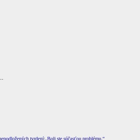
a…
epodložených tvrdení:„Boli ste súčasťou problému.“