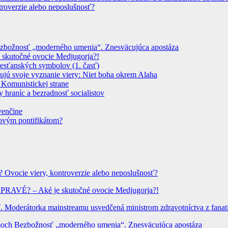
troverzie alebo neposlušnosť?
 Bezbožnosť „moderného umenia“. Znesväcujúca apostáza
 skutočné ovocie Medjugorja?!
resťanských symbolov (1. časť)
dujú svoje vyznanie viery: Niet boha okrem Alaha
 Komunistickej strane
 hraníc a bezradnosť socialistov
venčine
novým pontifikátom?
? Ovocie viery, kontroverzie alebo neposlušnosť?
? PRAVÉ? – Aké je skutočné ovocie Medjugorja?!
Moderátorka mainstreamu usvedčená ministrom zdravotníctva z fanatic
hrámoch Bezbožnosť „moderného umenia“. Znesväcujúca apostáza