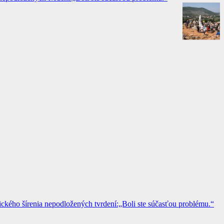
kého šírenia nepodložených tvrdení:„Boli ste súčasťou problému.“