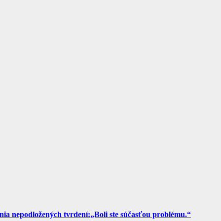
ia nepodložených tvrdení:„Boli ste súčasťou problému.“