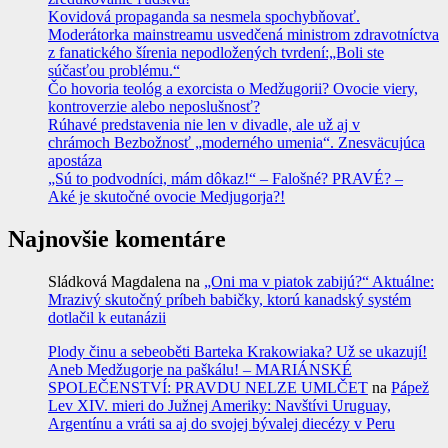
Kovidová propaganda sa nesmela spochybňovať.
Moderátorka mainstreamu usvedčená ministrom zdravotníctva
z fanatického šírenia nepodložených tvrdení:„Boli ste
súčasťou problému.“
Čo hovoria teológ a exorcista o Medžugorii? Ovocie viery,
kontroverzie alebo neposlušnosť?
Rúhavé predstavenia nie len v divadle, ale už aj v
chrámoch Bezbožnosť „moderného umenia“. Znesväcujúca
apostáza
„Sú to podvodníci, mám dôkaz!“ – Falošné? PRAVÉ? –
Aké je skutočné ovocie Medjugorja?!
Najnovšie komentáre
Sládková Magdalena
na
„Oni ma v piatok zabijú?“ Aktuálne:
Mrazivý skutočný príbeh babičky, ktorú kanadský systém
dotlačil k eutanázii
Plody činu a sebeoběti Barteka Krakowiaka? Už se ukazují!
Aneb Medžugorje na paškálu! – MARIÁNSKÉ
SPOLEČENSTVÍ: PRAVDU NELZE UMLČET
na
Pápež
Lev XIV. mieri do Južnej Ameriky: Navštívi Uruguay,
Argentínu a vráti sa aj do svojej bývalej diecézy v Peru