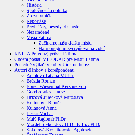
História
Spoločnosť a politika
Zo zahraničia
Reportáže
Prednášky, besedy, diskusie
Nezaradené
Misia Fatima
Začíname našu ďalšiu misiu
Harmonogram zverejňovania videí
KNIHA Pravdivý príbeh Fatimy
Chcem poslať MILODAR pre Misiu Fatima
Posledné výtlačky knihy Útek od heréz
Autori článkov a korešpondenti
Antalová Tatiana MUDr.
Brázda Roman
Ebner-Wiesenthal Kerstine von
Gombrowicz Janusz
Hricová-Jurečková Miroslava
Kratochvíl Braněk
Kulanová Anna
Leško Michal
Malý Radomír PhDr.
Mordel Štefan doc. ThDr. ICLic. PhD.
Sokolová-Kwiatkowska Agnieszka