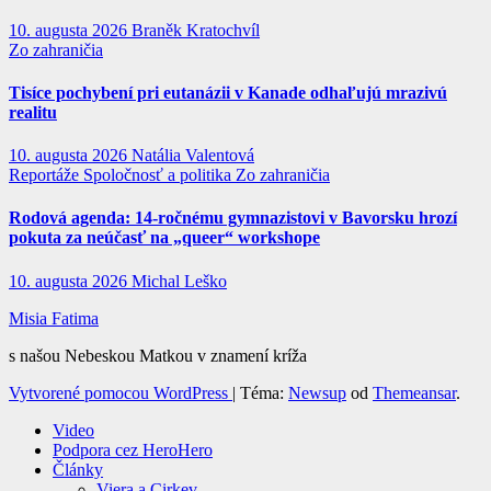
10. augusta 2026
Braněk Kratochvíl
Zo zahraničia
Tisíce pochybení pri eutanázii v Kanade odhaľujú mrazivú
realitu
10. augusta 2026
Natália Valentová
Reportáže
Spoločnosť a politika
Zo zahraničia
Rodová agenda: 14-ročnému gymnazistovi v Bavorsku hrozí
pokuta za neúčasť na „queer“ workshope
10. augusta 2026
Michal Leško
Misia Fatima
s našou Nebeskou Matkou v znamení kríža
Vytvorené pomocou WordPress
|
Téma:
Newsup
od
Themeansar
.
Video
Podpora cez HeroHero
Články
Viera a Cirkev