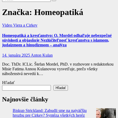
Značka:
Homeopatiká
Video
Viera a Cirkev
Homeopatiká a kresťanstvo: O. Mordel odhaľuje nebezpečné
súvislosti a objasňuje Nezlúčiteľnosť kresťanstva s islamom,
judaizmom a hinudizmom – analýza
14. januára 2025
Anton Kulan
Doc. ThDr. ICLic. Štefan Mordel, PhD. v rozhovore s redaktorkou
Misie Fatima Annou Kulanovou vysvetľuje, prečo všetky
náboženstvá nevedú k…
Hľadať
Hľadať
Najnovšie články
Biskup Strickland: Zabudli sme na najväčšiu
hrozbu pre Cirkev? Syntéza všetkých heréz