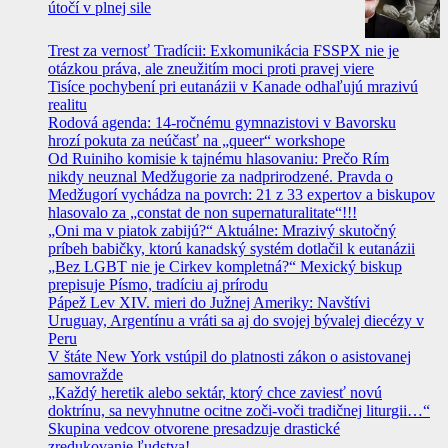
útočí v plnej sile
Trest za vernosť Tradícii: Exkomunikácia FSSPX nie je
otázkou práva, ale zneužitím moci proti pravej viere
Tisíce pochybení pri eutanázii v Kanade odhaľujú mrazivú
realitu
Rodová agenda: 14-ročnému gymnazistovi v Bavorsku
hrozí pokuta za neúčasť na „queer“ workshope
Od Ruiniho komisie k tajnému hlasovaniu: Prečo Rím
nikdy neuznal Medžugorie za nadprirodzené. Pravda o
Medžugorí vychádza na povrch: 21 z 33 expertov a biskupov
hlasovalo za „constat de non supernaturalitate“!!!
„Oni ma v piatok zabijú?“ Aktuálne: Mrazivý skutočný
príbeh babičky, ktorú kanadský systém dotlačil k eutanázii
„Bez LGBT nie je Cirkev kompletná?“ Mexický biskup
prepisuje Písmo, tradíciu aj prírodu
Pápež Lev XIV. mieri do Južnej Ameriky: Navštívi
Uruguay, Argentínu a vráti sa aj do svojej bývalej diecézy v
Peru
V štáte New York vstúpil do platnosti zákon o asistovanej
samovražde
„Každý heretik alebo sektár, ktorý chce zaviesť novú
doktrínu, sa nevyhnutne ocitne zoči-voči tradičnej liturgii…“
Skupina vedcov otvorene presadzuje drastické
zredukovanie ľudstva!