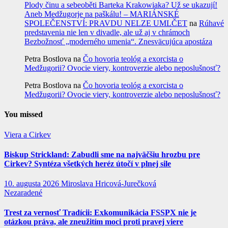
Plody činu a sebeoběti Barteka Krakowiaka? Už se ukazují!
Aneb Medžugorje na paškálu! – MARIÁNSKÉ
SPOLEČENSTVÍ: PRAVDU NELZE UMLČET
na
Rúhavé
predstavenia nie len v divadle, ale už aj v chrámoch
Bezbožnosť „moderného umenia“. Znesväcujúca apostáza
Petra Bostlova
na
Čo hovoria teológ a exorcista o
Medžugorii? Ovocie viery, kontroverzie alebo neposlušnosť?
Petra Bostlova
na
Čo hovoria teológ a exorcista o
Medžugorii? Ovocie viery, kontroverzie alebo neposlušnosť?
You missed
Viera a Cirkev
Biskup Strickland: Zabudli sme na najväčšiu hrozbu pre
Cirkev? Syntéza všetkých heréz útočí v plnej sile
10. augusta 2026
Miroslava Hricová-Jurečková
Nezaradené
Trest za vernosť Tradícii: Exkomunikácia FSSPX nie je
otázkou práva, ale zneužitím moci proti pravej viere