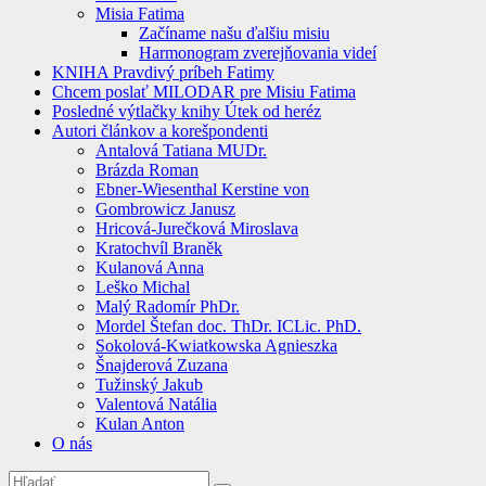
Misia Fatima
Začíname našu ďalšiu misiu
Harmonogram zverejňovania videí
KNIHA Pravdivý príbeh Fatimy
Chcem poslať MILODAR pre Misiu Fatima
Posledné výtlačky knihy Útek od heréz
Autori článkov a korešpondenti
Antalová Tatiana MUDr.
Brázda Roman
Ebner-Wiesenthal Kerstine von
Gombrowicz Janusz
Hricová-Jurečková Miroslava
Kratochvíl Braněk
Kulanová Anna
Leško Michal
Malý Radomír PhDr.
Mordel Štefan doc. ThDr. ICLic. PhD.
Sokolová-Kwiatkowska Agnieszka
Šnajderová Zuzana
Tužinský Jakub
Valentová Natália
Kulan Anton
O nás