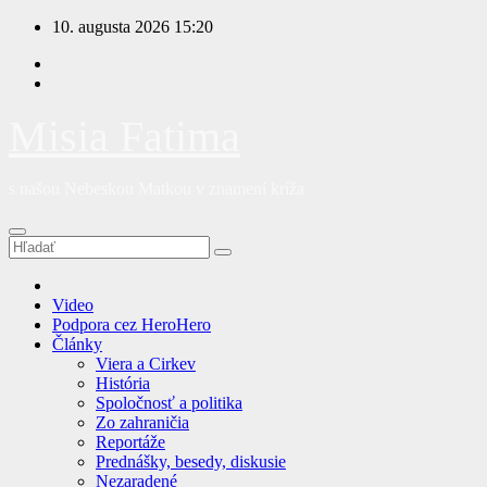
Prejsť
10. augusta 2026
15:20
na
obsah
Misia Fatima
s našou Nebeskou Matkou v znamení kríža
Video
Podpora cez HeroHero
Články
Viera a Cirkev
História
Spoločnosť a politika
Zo zahraničia
Reportáže
Prednášky, besedy, diskusie
Nezaradené