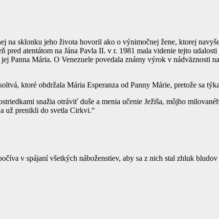
ej na sklonku jeho života hovoril ako o výnimočnej žene, ktorej navyše 
 pred atentátom na Jána Pavla II. v r. 1981 mala videnie tejto udalosti
a jej Panna Mária. O Venezuele povedala známy výrok v nádväznosti na s
osoltvá, ktoré obdržala Mária Esperanza od Panny Márie, pretože sa týka
striedkami snažia otráviť duše a menia učenie Ježiša, môjho milovaného
a už prenikli do svetla Cirkvi.“
očíva v spájaní všetkých náboženstiev, aby sa z nich stal zhluk bludov a