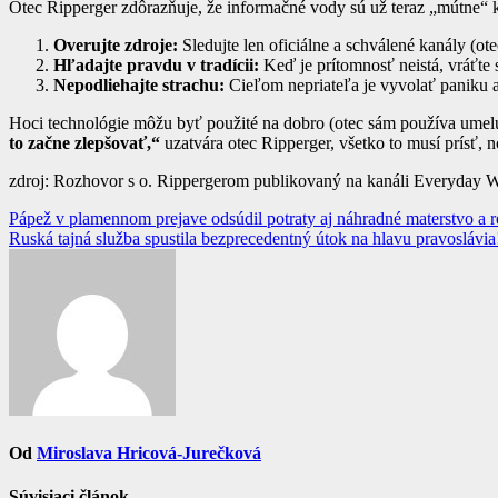
Otec Ripperger zdôrazňuje, že informačné vody sú už teraz „mútne“
Overujte zdroje:
Sledujte len oficiálne a schválené kanály (o
Hľadajte pravdu v tradícii:
Keď je prítomnosť neistá, vráťte
Nepodliehajte strachu:
Cieľom nepriateľa je vyvolať paniku a
Hoci technológie môžu byť použité na dobro (otec sám používa umelú 
to začne zlepšovať,“
uzatvára otec Ripperger, všetko to musí prísť, 
zdroj: Rozhovor s o. Rippergerom publikovaný na kanáli Everyday W
Navigácia
Pápež v plamennom prejave odsúdil potraty aj náhradné materstvo a r
Ruská tajná služba spustila bezprecedentný útok na hlavu pravoslávia!
v
článku
Od
Miroslava Hricová-Jurečková
Súvisiaci článok