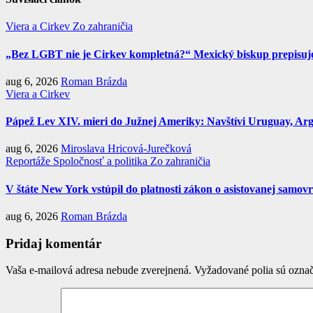
Viera a Cirkev
Zo zahraničia
„Bez LGBT nie je Cirkev kompletná?“ Mexický biskup prepisuje 
aug 6, 2026
Roman Brázda
Viera a Cirkev
Pápež Lev XIV. mieri do Južnej Ameriky: Navštívi Uruguay, Argen
aug 6, 2026
Miroslava Hricová-Jurečková
Reportáže
Spoločnosť a politika
Zo zahraničia
V štáte New York vstúpil do platnosti zákon o asistovanej samov
aug 6, 2026
Roman Brázda
Pridaj komentár
Vaša e-mailová adresa nebude zverejnená.
Vyžadované polia sú ozna