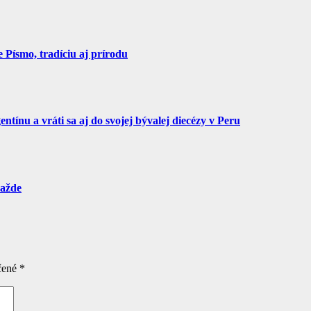
Písmo, tradíciu aj prírodu
tínu a vráti sa aj do svojej bývalej diecézy v Peru
ražde
čené
*