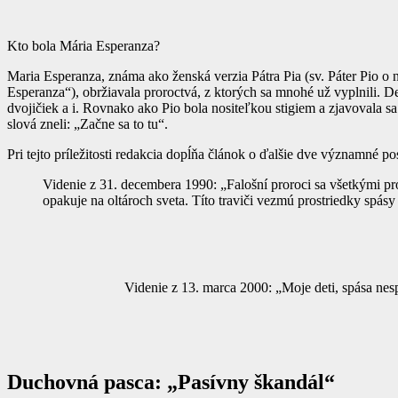
Kto bola Mária Esperanza?
Maria Esperanza, známa ako ženská verzia Pátra Pia (sv. Páter Pio o n
Esperanza“), obržiavala proroctvá, z ktorých sa mnohé už vyplnili. Deň
dvojičiek a i. Rovnako ako Pio bola nositeľkou stigiem a zjavovala s
slová zneli: „Začne sa to tu“.
Pri tejto príležitosti redakcia dopĺňa článok o ďalšie dve významné p
Videnie z 31. decembera 1990: „Falošní proroci sa všetkými pro
opakuje na oltároch sveta. Títo traviči vezmú prostriedky spásy 
Videnie z 13. marca 2000: „Moje deti, spása nesp
Duchovná pasca: „Pasívny škandál“