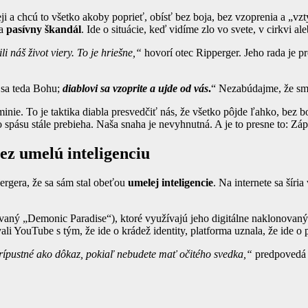
i a chcú to všetko akoby poprieť, obísť bez boja, bez vzoprenia a „vzt
va
pasívny škandál
. Ide o situácie, keď vidíme zlo vo svete, v cirkvi a
 náš život viery. To je hriešne,“
hovorí otec Ripperger. Jeho rada je pr
 sa teda Bohu;
diablovi sa vzoprite a ujde od vás
.
“ Nezabúdajme, že sm
nie. To je taktika diabla presvedčiť nás, že všetko pôjde ľahko, bez b
 spásu stále prebieha. Naša snaha je nevyhnutná. A je to presne to: Záp
ez umelú inteligenciu
ergera, že sa sám stal obeťou
umelej inteligencie
. Na internete sa šíri
vaný „Demonic Paradise“), ktoré využívajú jeho digitálne naklonovaný 
li YouTube s tým, že ide o krádež identity, platforma uznala, že ide o 
rípustné ako dôkaz, pokiaľ nebudete mať očitého svedka,“
predpovedá 