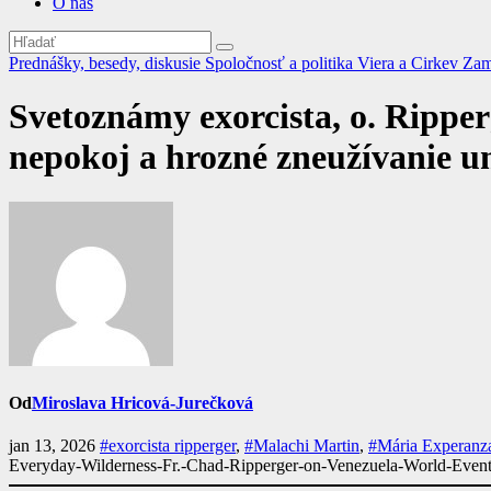
O nás
Prednášky, besedy, diskusie
Spoločnosť a politika
Viera a Cirkev
Zam
Svetoznámy exorcista, o. Ripper
nepokoj a hrozné zneužívanie um
Od
Miroslava Hricová-Jurečková
jan 13, 2026
#exorcista ripperger
,
#Malachi Martin
,
#Mária Experanz
Everyday-Wilderness-Fr.-Chad-Ripperger-on-Venezuela-World-Event