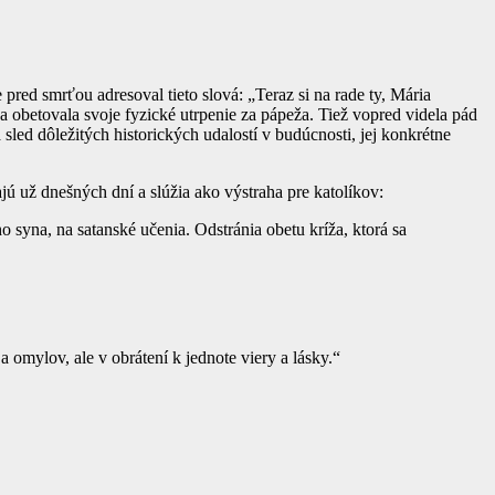
pred smrťou adresoval tieto slová: „Teraz si na rade ty, Mária
 a obetovala svoje fyzické utrpenie za pápeža. Tiež vopred videla pád
led dôležitých historických udalostí v budúcnosti, jej konkrétne
jú už dnešných dní a slúžia ako výstraha pre katolíkov:
 syna, na satanské učenia. Odstránia obetu kríža, ktorá sa
 omylov, ale v obrátení k jednote viery a lásky.“