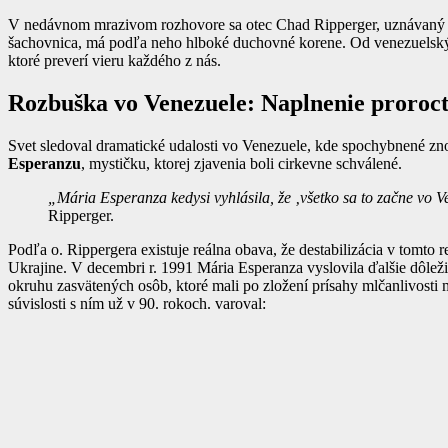
V nedávnom mrazivom rozhovore sa otec Chad Ripperger, uznávaný kato
šachovnica, má podľa neho hlboké duchovné korene. Od venezuelských 
ktoré preverí vieru každého z nás.
Rozbuška vo Venezuele: Naplnenie proroc
Svet sledoval dramatické udalosti vo Venezuele, kde spochybnené zn
Esperanzu
, mystičku, ktorej zjavenia boli cirkevne schválené.
„Mária Esperanza kedysi vyhlásila, že ‚všetko sa to začne vo Ve
Ripperger.
Podľa o. Rippergera existuje reálna obava, že destabilizácia v tomto
Ukrajine. V decembri r. 1991 Mária Esperanza vyslovila ďalšie dôleži
okruhu zasvätených osôb, ktoré mali po zložení prísahy mlčanlivosti 
súvislosti s ním už v 90. rokoch. varoval: