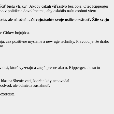
ýčiť bielu vlajku“. Akoby čakali víťazstvo bez boja. Otec Ripperger
lebo v politike a dovolíme mu, aby oslabilo našu osobnú vieru.
ostá, ale náročná:
„Zdvojnásobte svoje úsilie o svätosť. Žite svoju
e Cirkev bojujúca.
oja, cez pozitívne myslenie a new age techniky. Pravdou je, že draho
as.
a videá, ktoré vyzerajú a znejú presne ako o. Ripperger, ale sú to
hlas na šírenie vecí, ktoré nikdy nepovedal.
podvod, ale odmietla zasiahnuť.
exorcista.