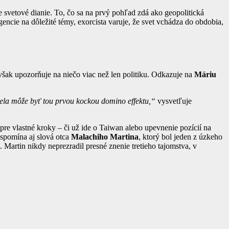
svetové dianie. To, čo sa na prvý pohľad zdá ako geopolitická
cie na dôležité témy, exorcista varuje, že svet vchádza do obdobia,
šak upozorňuje na niečo viac než len politiku. Odkazuje na
Máriu
ezuela môže byť tou prvou kockou domino effektu,“
vysvetľuje
pre vlastné kroky – či už ide o Taiwan alebo upevnenie pozícií na
 spomína aj slová otca
Malachiho Martina
, ktorý bol jeden z úzkeho
Martin nikdy neprezradil presné znenie tretieho tajomstva, v
“