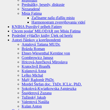
Reportáže
Prednášky, besedy, diskusie
Nezaradené
Misia Fatima
Začíname našu ďalšiu misiu
Harmonogram zverejňovania videí
KNIHA Pravdivý príbeh Fatimy
Chcem poslať MILODAR pre Misiu Fatima
Posledné výtlačky knihy Útek od heréz
Autori článkov a korešpondenti
Antalová Tatiana MUDr.
Brázda Roman
Ebner-Wiesenthal Kerstine von
Gombrowicz Janusz
Hricová-Jurečková Miroslava
Kratochvíl Braněk
Kulanová Anna
Leško Michal
Malý Radomír PhDr.
Mordel Štefan doc. ThDr. ICLic. PhD.
Sokolová-Kwiatkowska Agnieszka
Šnajderová Zuzana
Tužinský Jakub
Valentová Natália
Kulan Anton