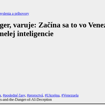
yslenia a príhovory
ger, varuje: Začína sa to vo Vene
elej inteligencie
a
,
#posledné časy
,
#proroctvá
,
#Ukrajina
,
#Venezuela
s-and-the-Danger-of-AI-Deception