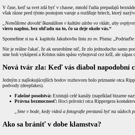
V čase, keď sa svet zdá byť v chaose, mnohí ľudia prepadajú beznádej
však rázne pred týmto postojom varuje a rozlišuje hriech, ktorý nazý
„Nemôžeme dovoliť škandálom v kultúre alebo vo vláde, aby ovplyvnili
vieru naplno, bez ohľadu na to, čo sa deje okolo vás.“
Spomeňme si na 4. kapitolu Jakubovho listu zo sv. Písma: „Podriaďte
Nie je reálne čakať, že ak neurobíme nič, že zlo jednoducho samo pomi
sme boli vykúpení a Kristus nám spásu vybojoval cez kríž, ale zápas o
Nová tvár zla: Keď vás diabol napodobní c
Jedným z najšokujúcejších bodov rozhovoru bolo priznanie otca Ripp
podvody (deepfakes).
Falošné posolstvá:
Existujú celé kanály (napríklad bizarne naz
Právna bezmocnosť:
Hoci právnici otca Rippergera kontaktova
„Sme v bode, kedy videá a fotografie prestanú byť na súdoch p
Ako sa brániť v dobe klamstva?