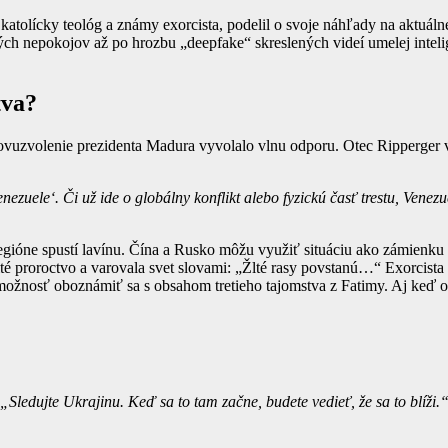
lícky teológ a známy exorcista, podelil o svoje náhľady na aktuálne 
nepokojov až po hrozbu „deepfake“ skreslených videí umelej inteligen
tva?
ovuzvolenie prezidenta Madura vyvolalo vlnu odporu. Otec Ripperger v
nezuele‘. Či už ide o globálny konflikt alebo fyzickú časť trestu, Ven
 regióne spustí lavínu. Čína a Rusko môžu využiť situáciu ako zámienku 
té proroctvo a varovala svet slovami: „Žlté rasy povstanú…“ Exorcista
možnosť oboznámiť sa s obsahom tretieho tajomstva z Fatimy. Aj keď o. 
„Sledujte Ukrajinu. Keď sa to tam začne, budete vedieť, že sa to blíži.