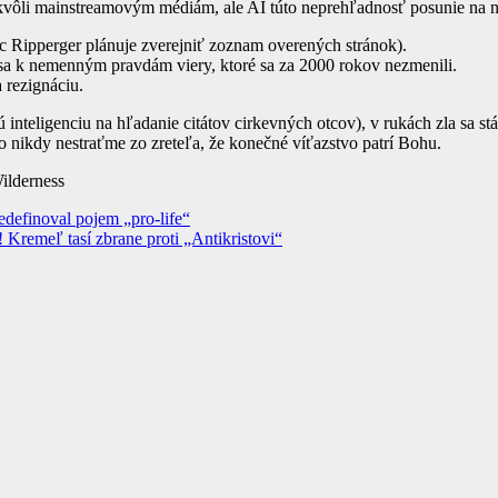
 kvôli mainstreamovým médiám, ale AI túto neprehľadnosť posunie na 
tec Ripperger plánuje zverejniť zoznam overených stránok).
 sa k nemenným pravdám viery, ktoré sa za 2000 rokov nezmenili.
 rezignáciu.
inteligenciu na hľadanie citátov cirkevných otcov), v rukách zla sa 
no nikdy nestraťme zo zreteľa, že konečné víťazstvo patrí Bohu.
ilderness
edefinoval pojem „pro-life“
 Kremeľ tasí zbrane proti „Antikristovi“