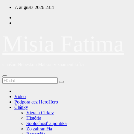
Prejsť
7. augusta 2026
23:41
na
obsah
Misia Fatima
s našou Nebeskou Matkou v znamení kríža
Video
Podpora cez HeroHero
Články
Viera a Cirkev
História
Spoločnosť a politika
Zo zahraničia