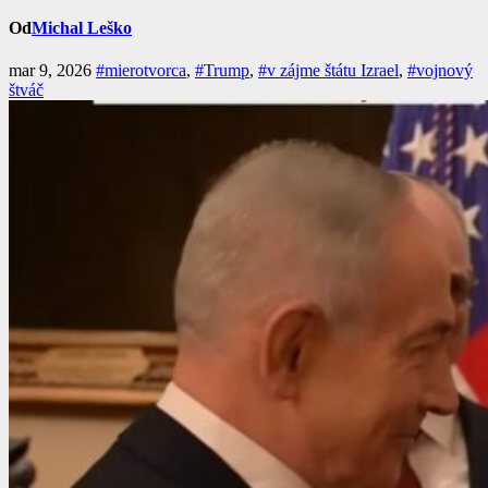
Od
Michal Leško
mar 9, 2026
#mierotvorca
,
#Trump
,
#v zájme štátu Izrael
,
#vojnový
štváč