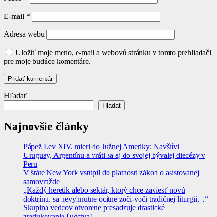
E-mail
*
Adresa webu
Uložiť moje meno, e-mail a webovú stránku v tomto prehliadači
pre moje budúce komentáre.
Hľadať
Hľadať
Najnovšie články
Pápež Lev XIV. mieri do Južnej Ameriky: Navštívi
Uruguay, Argentínu a vráti sa aj do svojej bývalej diecézy v
Peru
V štáte New York vstúpil do platnosti zákon o asistovanej
samovražde
„Každý heretik alebo sektár, ktorý chce zaviesť novú
doktrínu, sa nevyhnutne ocitne zoči-voči tradičnej liturgii…“
Skupina vedcov otvorene presadzuje drastické
zredukovanie ľudstva!