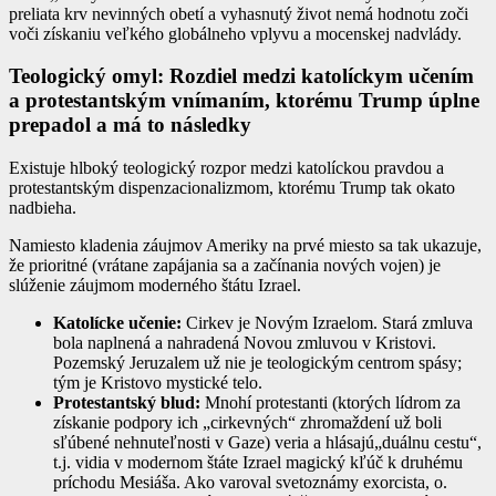
preliata krv nevinných obetí a vyhasnutý život nemá hodnotu zoči
voči získaniu veľkého globálneho vplyvu a mocenskej nadvlády.
Teologický omyl: Rozdiel medzi katolíckym učením
a protestantským vnímaním, ktorému Trump úplne
prepadol a má to následky
Existuje hlboký teologický rozpor medzi katolíckou pravdou a
protestantským dispenzacionalizmom, ktorému Trump tak okato
nadbieha.
Namiesto kladenia záujmov Ameriky na prvé miesto sa tak ukazuje,
že prioritné (vrátane zapájania sa a začínania nových vojen) je
slúženie záujmom moderného štátu Izrael.
Katolícke učenie:
Cirkev je Novým Izraelom. Stará zmluva
bola naplnená a nahradená Novou zmluvou v Kristovi.
Pozemský Jeruzalem už nie je teologickým centrom spásy;
tým je Kristovo mystické telo.
Protestantský blud:
Mnohí protestanti (ktorých lídrom za
získanie podpory ich „cirkevných“ zhromaždení už boli
sľúbené nehnuteľnosti v Gaze) veria a hlásajú„duálnu cestu“,
t.j. vidia v modernom štáte Izrael magický kľúč k druhému
príchodu Mesiáša. Ako varoval svetoznámy exorcista, o.