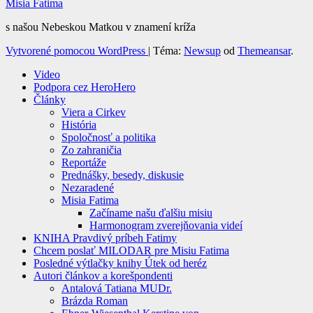
Misia Fatima
s našou Nebeskou Matkou v znamení kríža
Vytvorené pomocou WordPress
|
Téma:
Newsup
od
Themeansar
.
Video
Podpora cez HeroHero
Články
Viera a Cirkev
História
Spoločnosť a politika
Zo zahraničia
Reportáže
Prednášky, besedy, diskusie
Nezaradené
Misia Fatima
Začíname našu ďalšiu misiu
Harmonogram zverejňovania videí
KNIHA Pravdivý príbeh Fatimy
Chcem poslať MILODAR pre Misiu Fatima
Posledné výtlačky knihy Útek od heréz
Autori článkov a korešpondenti
Antalová Tatiana MUDr.
Brázda Roman