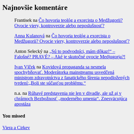
Najnovšie komentáre
Frantisek
na
Čo hovoria teológ a exorcista o Medžugorii?
Ovocie viery, kontroverzie alebo neposlušnosť?
Anna Kulanová
na
Čo hovoria teológ a exorcista o
Medžugorii? Ovocie viery, kontroverzie alebo neposlušnosť?
Anton Selecký
na
„Sú to podvodníci, mám dôkaz!“ –
Falošné? PRAVÉ? – Aké je skutočné ovocie Medjugorja?!
Ivan Vlček
na
Kovidová propaganda sa nesmela
spochybňovať. Moderátorka mainstreamu usvedčená
ministrom zdravotníctva z fanatického šírenia nepodložených
tvrdení:„Boli ste súčasťou problému.“
n.a.
na
Rúhavé predstavenia nie len v divadle, ale už aj v
chrámoch Bezbožnosť „moderného umenia“. Znesväcujúca
apostáza
You missed
Viera a Cirkev