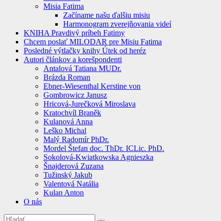
Misia Fatima
Začíname našu ďalšiu misiu
Harmonogram zverejňovania videí
KNIHA Pravdivý príbeh Fatimy
Chcem poslať MILODAR pre Misiu Fatima
Posledné výtlačky knihy Útek od heréz
Autori článkov a korešpondenti
Antalová Tatiana MUDr.
Brázda Roman
Ebner-Wiesenthal Kerstine von
Gombrowicz Janusz
Hricová-Jurečková Miroslava
Kratochvíl Braněk
Kulanová Anna
Leško Michal
Malý Radomír PhDr.
Mordel Štefan doc. ThDr. ICLic. PhD.
Sokolová-Kwiatkowska Agnieszka
Šnajderová Zuzana
Tužinský Jakub
Valentová Natália
Kulan Anton
O nás