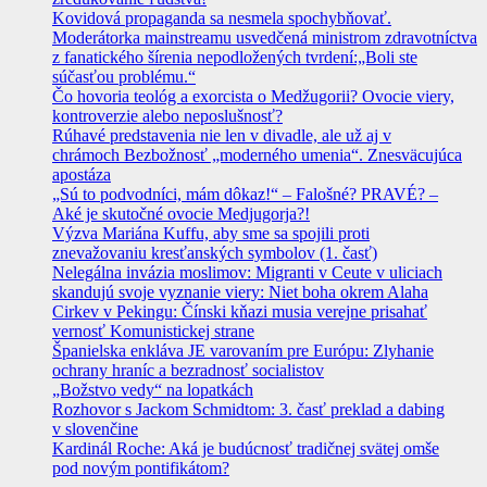
Kovidová propaganda sa nesmela spochybňovať.
Moderátorka mainstreamu usvedčená ministrom zdravotníctva
z fanatického šírenia nepodložených tvrdení:„Boli ste
súčasťou problému.“
Čo hovoria teológ a exorcista o Medžugorii? Ovocie viery,
kontroverzie alebo neposlušnosť?
Rúhavé predstavenia nie len v divadle, ale už aj v
chrámoch Bezbožnosť „moderného umenia“. Znesväcujúca
apostáza
„Sú to podvodníci, mám dôkaz!“ – Falošné? PRAVÉ? –
Aké je skutočné ovocie Medjugorja?!
Výzva Mariána Kuffu, aby sme sa spojili proti
znevažovaniu kresťanských symbolov (1. časť)
Nelegálna invázia moslimov: Migranti v Ceute v uliciach
skandujú svoje vyznanie viery: Niet boha okrem Alaha
Cirkev v Pekingu: Čínski kňazi musia verejne prisahať
vernosť Komunistickej strane
Španielska enkláva JE varovaním pre Európu: Zlyhanie
ochrany hraníc a bezradnosť socialistov
„Božstvo vedy“ na lopatkách
Rozhovor s Jackom Schmidtom: 3. časť preklad a dabing
v slovenčine
Kardinál Roche: Aká je budúcnosť tradičnej svätej omše
pod novým pontifikátom?