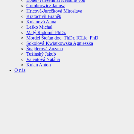
Ebner-Wiesenthal Kerstine von
Gombrowicz Janusz
Hricová-Jurečková Miroslava
Kratochvíl Braněk
Kulanová Anna
Leško Michal
Malý Radomír PhDr.
Mordel Štefan doc. ThDr. ICLic. PhD.
Sokolová-Kwiatkowska Agnieszka
Šnajderová Zuzana
Tužinský Jakub
Valentová Natália
Kulan Anton
O nás