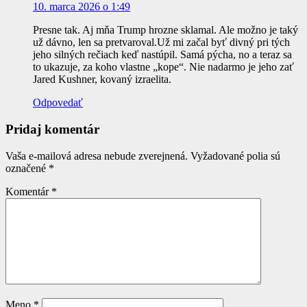
10. marca 2026 o 1:49
Presne tak. Aj mňa Trump hrozne sklamal. Ale možno je taký
už dávno, len sa pretvaroval.Už mi začal byť divný pri tých
jeho silných rečiach keď nastúpil. Samá pýcha, no a teraz sa
to ukazuje, za koho vlastne „kope“. Nie nadarmo je jeho zať
Jared Kushner, kovaný izraelita.
Odpovedať
Pridaj komentár
Vaša e-mailová adresa nebude zverejnená.
Vyžadované polia sú
označené
*
Komentár
*
Meno
*