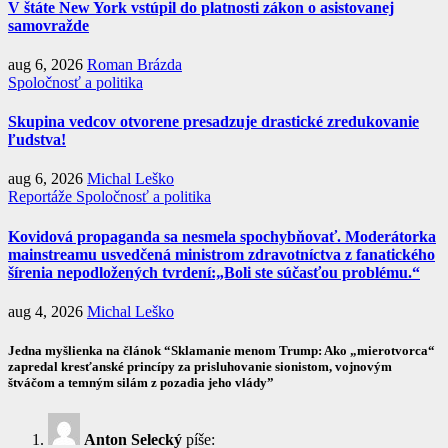
V štáte New York vstúpil do platnosti zákon o asistovanej
samovražde
aug 6, 2026
Roman Brázda
Spoločnosť a politika
Skupina vedcov otvorene presadzuje drastické zredukovanie
ľudstva!
aug 6, 2026
Michal Leško
Reportáže
Spoločnosť a politika
Kovidová propaganda sa nesmela spochybňovať. Moderátorka
mainstreamu usvedčená ministrom zdravotníctva z fanatického
šírenia nepodložených tvrdení:„Boli ste súčasťou problému.“
aug 4, 2026
Michal Leško
Jedna myšlienka na článok “Sklamanie menom Trump: Ako „mierotvorca“
zapredal kresťanské princípy za prisluhovanie sionistom, vojnovým
štváčom a temným silám z pozadia jeho vlády”
Anton Selecký
píše: