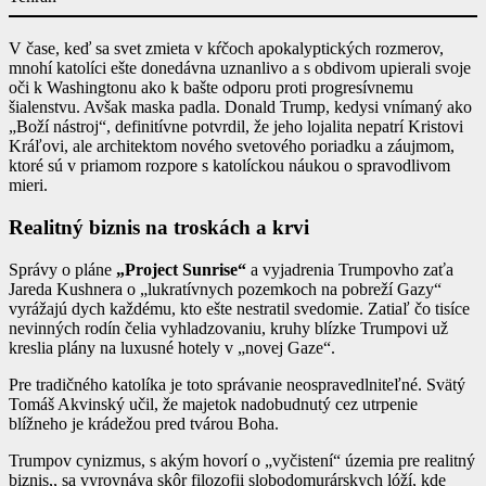
V čase, keď sa svet zmieta v kŕčoch apokalyptických rozmerov,
mnohí katolíci ešte donedávna uznanlivo a s obdivom upierali svoje
oči k Washingtonu ako k bašte odporu proti progresívnemu
šialenstvu. Avšak maska padla. Donald Trump, kedysi vnímaný ako
„Boží nástroj“, definitívne potvrdil, že jeho lojalita nepatrí Kristovi
Kráľovi, ale architektom nového svetového poriadku a záujmom,
ktoré sú v priamom rozpore s katolíckou náukou o spravodlivom
mieri.
Realitný biznis na troskách a krvi
Správy o pláne
„Project Sunrise“
a vyjadrenia Trumpovho zaťa
Jareda Kushnera o „lukratívnych pozemkoch na pobreží Gazy“
vyrážajú dych každému, kto ešte nestratil svedomie. Zatiaľ čo tisíce
nevinných rodín čelia vyhladzovaniu, kruhy blízke Trumpovi už
kreslia plány na luxusné hotely v „novej Gaze“.
Pre tradičného katolíka je toto správanie neospravedlniteľné. Svätý
Tomáš Akvinský učil, že majetok nadobudnutý cez utrpenie
blížneho je krádežou pred tvárou Boha.
Trumpov cynizmus, s akým hovorí o „vyčistení“ územia pre realitný
biznis,, sa vyrovnáva skôr filozofii slobodomurárskych lóží, kde