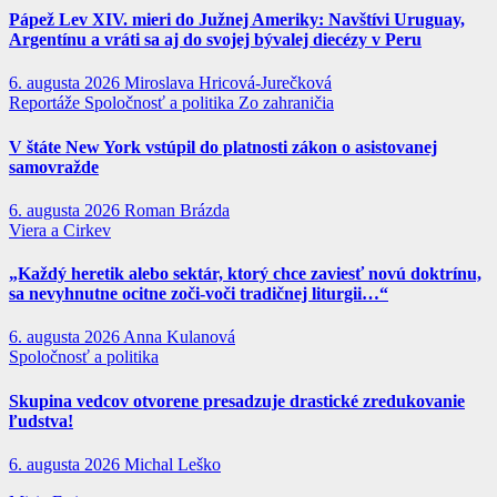
Pápež Lev XIV. mieri do Južnej Ameriky: Navštívi Uruguay,
Argentínu a vráti sa aj do svojej bývalej diecézy v Peru
6. augusta 2026
Miroslava Hricová-Jurečková
Reportáže
Spoločnosť a politika
Zo zahraničia
V štáte New York vstúpil do platnosti zákon o asistovanej
samovražde
6. augusta 2026
Roman Brázda
Viera a Cirkev
„Každý heretik alebo sektár, ktorý chce zaviesť novú doktrínu,
sa nevyhnutne ocitne zoči-voči tradičnej liturgii…“
6. augusta 2026
Anna Kulanová
Spoločnosť a politika
Skupina vedcov otvorene presadzuje drastické zredukovanie
ľudstva!
6. augusta 2026
Michal Leško