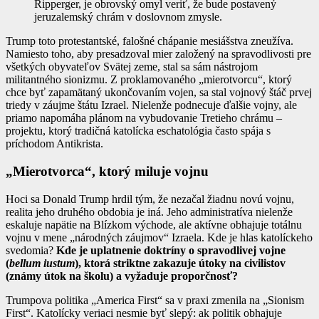
Ripperger, je obrovský omyl veriť, že bude postavený
jeruzalemský chrám v doslovnom zmysle.
Trump toto protestantské, falošné chápanie mesiášstva zneužíva.
Namiesto toho, aby presadzoval mier založený na spravodlivosti pre
všetkých obyvateľov Svätej zeme, stal sa sám nástrojom
militantného sionizmu. Z proklamovaného „mierotvorcu“, ktorý
chce byť zapamätaný ukončovaním vojen, sa stal vojnový štáč prvej
triedy v záujme štátu Izrael. Nielenže podnecuje ďalšie vojny, ale
priamo napomáha plánom na vybudovanie Tretieho chrámu –
projektu, ktorý tradičná katolícka eschatológia často spája s
príchodom Antikrista.
„Mierotvorca“, ktorý miluje vojnu
Hoci sa Donald Trump hrdil tým, že nezačal žiadnu novú vojnu,
realita jeho druhého obdobia je iná. Jeho administratíva nielenže
eskaluje napätie na Blízkom východe, ale aktívne obhajuje totálnu
vojnu v mene „národných záujmov“ Izraela. Kde je hlas katolíckeho
svedomia?
Kde je uplatnenie doktríny o spravodlivej vojne
(
bellum iustum
), ktorá striktne zakazuje útoky na civilistov
(známy útok na školu) a vyžaduje proporčnosť?
Trumpova politika „America First“ sa v praxi zmenila na „Sionism
First“. Katolícky veriaci nesmie byť slepý: ak politik obhajuje