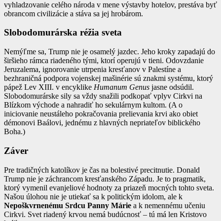
vyhladzovanie celého národa v mene výstavby hotelov, prestáva byť
obrancom civilizácie a stáva sa jej hrobárom.
Slobodomurárska réžia sveta
Nemýľme sa, Trump nie je osamelý jazdec. Jeho kroky zapadajú do
širšieho rámca riadeného tými, ktorí operujú v tieni. Odovzdanie
Jeruzalema, ignorovanie utrpenia kresťanov v Palestíne a
bezhraničná podpora vojenskej mašinérie sú znakmi systému, ktorý
pápež Lev XIII. v encyklike
Humanum Genus
jasne odsúdil.
Slobodomurárske sily sa vždy snažili podkopať vplyv Cirkvi na
Blízkom východe a nahradiť ho sekulárnym kultom. (A o
iniciovanie neustáleho pokračovania prelievania krvi ako obiet
démonovi Baálovi, jednému z hlavných nepriateľov biblického
Boha.)
Záver
Pre tradičných katolíkov je čas na bolestivé precitnutie. Donald
Trump nie je záchrancom kresťanského Západu. Je to pragmatik,
ktorý vymenil evanjeliové hodnoty za priazeň mocných tohto sveta.
Našou úlohou nie je utiekať sa k politickým idolom, ale k
Nepoškvrnenému Srdcu Panny Márie
a k nemennému učeniu
Cirkvi. Svet riadený krvou nemá budúcnosť – tú má len Kristovo