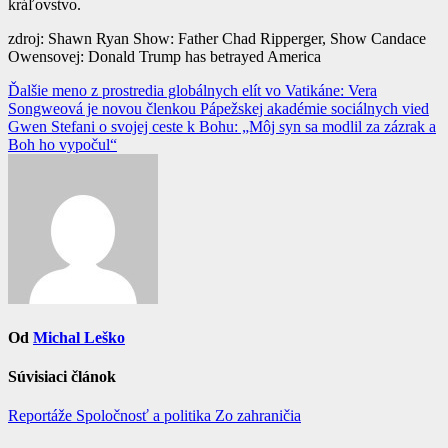
kráľovstvo.
zdroj: Shawn Ryan Show: Father Chad Ripperger, Show Candace
Owensovej: Donald Trump has betrayed America
Navigácia
Ďalšie meno z prostredia globálnych elít vo Vatikáne: Vera
Songweová je novou členkou Pápežskej akadémie sociálnych vied
v
Gwen Stefani o svojej ceste k Bohu: „Môj syn sa modlil za zázrak a
článku
Boh ho vypočul“
Od
Michal Leško
Súvisiaci článok
Reportáže
Spoločnosť a politika
Zo zahraničia