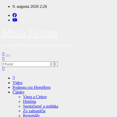
Prejsť
9. augusta 2026
2:26
na
obsah
Misia Fatima
s našou Nebeskou Matkou v znamení kríža
Video
Podpora cez HeroHero
Články
Viera a Cirkev
História
Spoločnosť a politika
Zo zahraničia
Reportáže