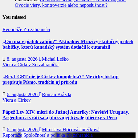
Ovocie viery, kontroverzie alebo neposlušnosť?
You missed
Reportáže
Zo zahraničia
„Oni ma v piatok zabijú?“ Aktuálne: Mrazivý skutočný príbeh
babičky, ktorú kanadský systém dotlačil k eutanázii
8. augusta 2026
Michal Leško
Viera a Cirkev
Zo zahraničia
„Bez LGBT nie je Cirkev kompletná?“ Mexický biskup
prepisuje Písmo, tradíciu aj prírodu
6. augusta 2026
Roman Brázda
Viera a Cirkev
Pápež Lev XIV. mieri do Južnej Ameriky: Navštívi Uruguay,
Argentínu a vráti sa aj do svojej bývalej diecézy v Peru
6. augusta 2026
Miroslava Hricová-Jurečková
Reportáže
Spoločnosť a politika
Zo zahraničia