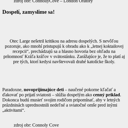
zdroj obr: ConnollyCove – London Oratory
Dospelí, zamyslime sa!
Otec Large nešetril kritikou na adresu dospelých. S nevôľou
pozoruje, ako mnohí pristupujú k obradu ako k „letnej koktailovej
recepcii“, prechádzajú sa a hlasno hovoria bez ohľadu na
prítomnosť Kráľa kráľov v svätostánku. Zarážajúce je, že to platí aj
pre tých, ktorí kedysi navštevovali drahé katolícke školy.
Paradoxne,
novoprijímajúce deti
– naučené pokorne kľačať a
ďakovať po prijatí sviatosti – slúžia dospelým ako
cenný príklad
.
Dokonca budú musieť svojim rodičom pripomínať, aby v letných
prázdninách uprednostnili nedeľné a sviatočné omše pred inými
„aktivitami“.
zdroj obr: Connoly Cove