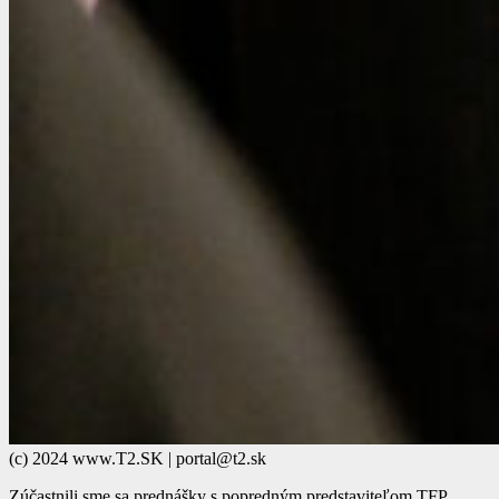
(c) 2024 www.T2.SK | portal@t2.sk
Zúčastnili sme sa prednášky s popredným predstaviteľom TFP