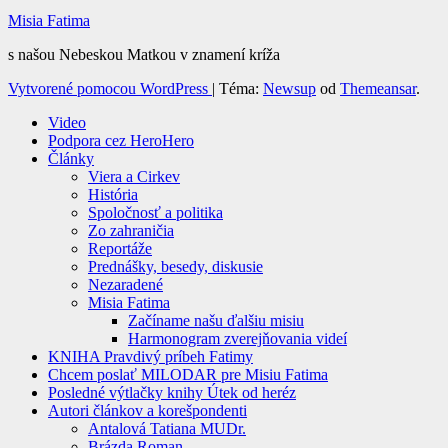
Misia Fatima
s našou Nebeskou Matkou v znamení kríža
Vytvorené pomocou WordPress
|
Téma:
Newsup
od
Themeansar
.
Video
Podpora cez HeroHero
Články
Viera a Cirkev
História
Spoločnosť a politika
Zo zahraničia
Reportáže
Prednášky, besedy, diskusie
Nezaradené
Misia Fatima
Začíname našu ďalšiu misiu
Harmonogram zverejňovania videí
KNIHA Pravdivý príbeh Fatimy
Chcem poslať MILODAR pre Misiu Fatima
Posledné výtlačky knihy Útek od heréz
Autori článkov a korešpondenti
Antalová Tatiana MUDr.
Brázda Roman