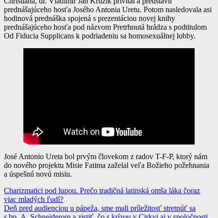
Christiana, dr. Vladimír Jan Kružík privítal a predstavil
prednášajúceho hosťa Josého Antonia Uretu. Potom nasledovala asi
hodinová prednáška spojená s prezentáciou novej knihy
prednášajúceho hosťa pod názvom Pretrhnutá hrádza s podtitulom
Od Fiducia Supplicans k podriadeniu sa homosexuálnej lobby.
José Antonio Ureta bol prvým človekom z radov T-F-P, ktorý nám
do nového projektu Misie Fatima zaželal veľa Božieho požehnania
a úspešnú novú misiu.
Navigácia
Charizmatici pod lupou. Prečo tradičná latinská omša láka čoraz
viac mladých ľudí?
v
Deň pred audienciou u pápeža, sme mali príležitosť stretnúť sa
s bp. A. Schneiderom a zistiť, čo s krízou v Cirkvi aj v spoločnosti