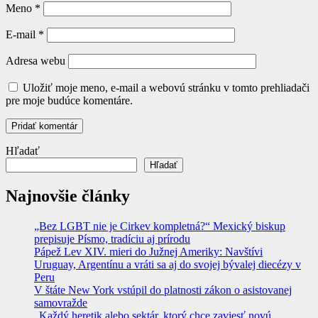
Meno
*
E-mail
*
Adresa webu
Uložiť moje meno, e-mail a webovú stránku v tomto prehliadači
pre moje budúce komentáre.
Hľadať
Hľadať
Najnovšie články
„Bez LGBT nie je Cirkev kompletná?“ Mexický biskup
prepisuje Písmo, tradíciu aj prírodu
Pápež Lev XIV. mieri do Južnej Ameriky: Navštívi
Uruguay, Argentínu a vráti sa aj do svojej bývalej diecézy v
Peru
V štáte New York vstúpil do platnosti zákon o asistovanej
samovražde
„Každý heretik alebo sektár, ktorý chce zaviesť novú