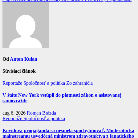
článku
Od
Anton Kulan
Súvisiaci článok
Reportáže
Spoločnosť a politika
Zo zahraničia
V štáte New York vstúpil do platnosti zákon o asistovanej
samovražde
aug 6, 2026
Roman Brázda
Reportáže
Spoločnosť a politika
Kovidová propaganda sa nesmela spochybňovať. Moderátorka
mainstreamu usvedčená ministrom zdravotníctva z fanatického