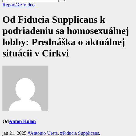
Reportáže
Video
Od Fiducia Supplicans k
podriadeniu sa homosexuálnej
lobby: Prednáška o aktuálnej
situácii v Cirkvi
Od
Anton Kulan
jan 21, 2025
#Antonio Ureta
,
#Fiducia Supplicans
,