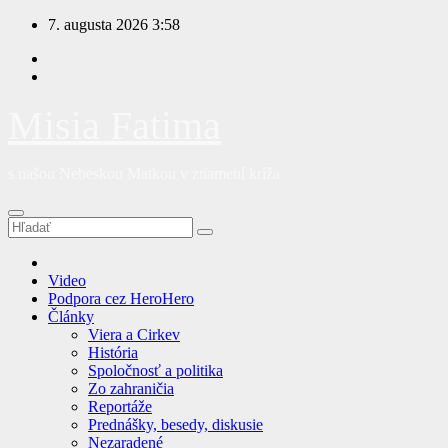
Prejsť
7. augusta 2026
3:58
na
obsah
Misia Fatima
s našou Nebeskou Matkou v znamení kríža
Video
Podpora cez HeroHero
Články
Viera a Cirkev
História
Spoločnosť a politika
Zo zahraničia
Reportáže
Prednášky, besedy, diskusie
Nezaradené