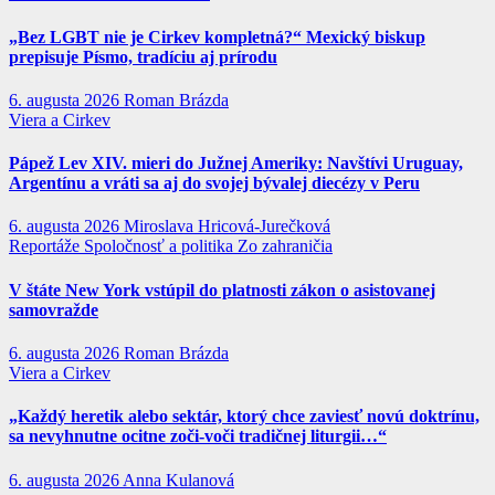
„Bez LGBT nie je Cirkev kompletná?“ Mexický biskup
prepisuje Písmo, tradíciu aj prírodu
6. augusta 2026
Roman Brázda
Viera a Cirkev
Pápež Lev XIV. mieri do Južnej Ameriky: Navštívi Uruguay,
Argentínu a vráti sa aj do svojej bývalej diecézy v Peru
6. augusta 2026
Miroslava Hricová-Jurečková
Reportáže
Spoločnosť a politika
Zo zahraničia
V štáte New York vstúpil do platnosti zákon o asistovanej
samovražde
6. augusta 2026
Roman Brázda
Viera a Cirkev
„Každý heretik alebo sektár, ktorý chce zaviesť novú doktrínu,
sa nevyhnutne ocitne zoči-voči tradičnej liturgii…“
6. augusta 2026
Anna Kulanová