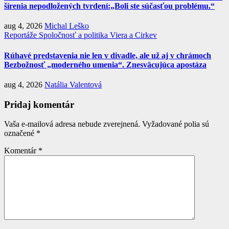
šírenia nepodložených tvrdení:„Boli ste súčasťou problému.“
aug 4, 2026
Michal Leško
Reportáže
Spoločnosť a politika
Viera a Cirkev
Rúhavé predstavenia nie len v divadle, ale už aj v chrámoch
Bezbožnosť „moderného umenia“. Znesväcujúca apostáza
aug 4, 2026
Natália Valentová
Pridaj komentár
Vaša e-mailová adresa nebude zverejnená.
Vyžadované polia sú
označené
*
Komentár
*