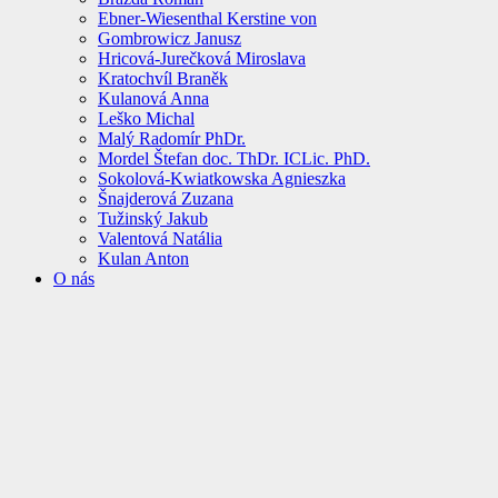
Ebner-Wiesenthal Kerstine von
Gombrowicz Janusz
Hricová-Jurečková Miroslava
Kratochvíl Braněk
Kulanová Anna
Leško Michal
Malý Radomír PhDr.
Mordel Štefan doc. ThDr. ICLic. PhD.
Sokolová-Kwiatkowska Agnieszka
Šnajderová Zuzana
Tužinský Jakub
Valentová Natália
Kulan Anton
O nás