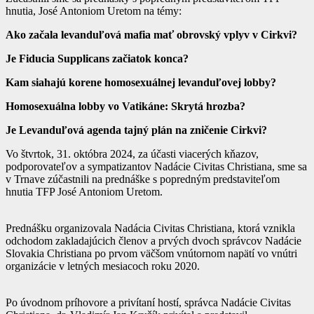
hnutia, José Antoniom Uretom na témy:
Ako začala levanduľová mafia mať obrovský vplyv v Cirkvi?
Je Fiducia Supplicans začiatok konca?
Kam siahajú korene homosexuálnej levanduľovej lobby?
Homosexuálna lobby vo Vatikáne: Skrytá hrozba?
Je Levanduľová agenda tajný plán na zničenie Cirkvi?
Vo štvrtok, 31. októbra 2024, za účasti viacerých kňazov,
podporovateľov a sympatizantov Nadácie Civitas Christiana, sme sa
v Trnave zúčastnili na prednáške s popredným predstaviteľom
hnutia TFP José Antoniom Uretom.
Prednášku organizovala Nadácia Civitas Christiana, ktorá vznikla
odchodom zakladajúcich členov a prvých dvoch správcov Nadácie
Slovakia Christiana po prvom väčšom vnútornom napätí vo vnútri
organizácie v letných mesiacoch roku 2020.
Po úvodnom príhovore a privítaní hostí, správca Nadácie Civitas