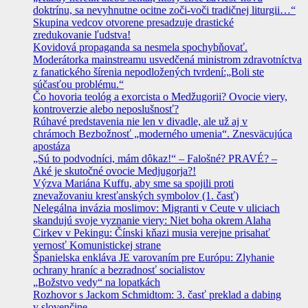
doktrínu, sa nevyhnutne ocitne zoči-voči tradičnej liturgii…“
Skupina vedcov otvorene presadzuje drastické
zredukovanie ľudstva!
Kovidová propaganda sa nesmela spochybňovať.
Moderátorka mainstreamu usvedčená ministrom zdravotníctva
z fanatického šírenia nepodložených tvrdení:„Boli ste
súčasťou problému.“
Čo hovoria teológ a exorcista o Medžugorii? Ovocie viery,
kontroverzie alebo neposlušnosť?
Rúhavé predstavenia nie len v divadle, ale už aj v
chrámoch Bezbožnosť „moderného umenia“. Znesväcujúca
apostáza
„Sú to podvodníci, mám dôkaz!“ – Falošné? PRAVÉ? –
Aké je skutočné ovocie Medjugorja?!
Výzva Mariána Kuffu, aby sme sa spojili proti
znevažovaniu kresťanských symbolov (1. časť)
Nelegálna invázia moslimov: Migranti v Ceute v uliciach
skandujú svoje vyznanie viery: Niet boha okrem Alaha
Cirkev v Pekingu: Čínski kňazi musia verejne prisahať
vernosť Komunistickej strane
Španielska enkláva JE varovaním pre Európu: Zlyhanie
ochrany hraníc a bezradnosť socialistov
„Božstvo vedy“ na lopatkách
Rozhovor s Jackom Schmidtom: 3. časť preklad a dabing
v slovenčine