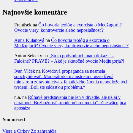
Najnovšie komentáre
Frantisek
na
Čo hovoria teológ a exorcista o Medžugorii?
Ovocie viery, kontroverzie alebo neposlušnosť?
Anna Kulanová
na
Čo hovoria teológ a exorcista o
Medžugorii? Ovocie viery, kontroverzie alebo neposlušnosť?
Anton Selecký
na
„Sú to podvodníci, mám dôkaz!“ –
Falošné? PRAVÉ? – Aké je skutočné ovocie Medjugorja?!
Ivan Vlček
na
Kovidová propaganda sa nesmela
spochybňovať. Moderátorka mainstreamu usvedčená
ministrom zdravotníctva z fanatického šírenia nepodložených
tvrdení:„Boli ste súčasťou problému.“
n.a.
na
Rúhavé predstavenia nie len v divadle, ale už aj v
chrámoch Bezbožnosť „moderného umenia“. Znesväcujúca
apostáza
You missed
Viera a Cirkev
Zo zahraničia