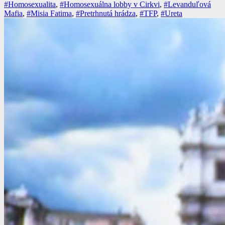
#Homosexualita
,
#Homosexuálna lobby v Cirkvi
,
#Levanduľová
Mafia
,
#Misia Fatima
,
#Pretrhnutá hrádza
,
#TFP
,
#Ureta