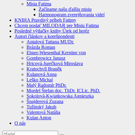
Misia Fatima
Začíname našu ďalšiu misiu
Harmonogram zverejňovania videí
KNIHA Pravdivý príbeh Fatimy
Chcem poslať MILODAR pre Misiu Fatima
Posledné výtlačky knihy Útek od heréz
Autori článkov a korešpondenti
Antalová Tatiana MUDr.
Brázda Roman
Ebner-Wiesenthal Kerstine von
Gombrowicz Janusz
Hricová-Jurečková Miroslava
Kratochvíl Braněk
Kulanová Anna
Leško Michal
Malý Radomír PhDr.
Mordel Štefan doc. ThDr. ICLic. PhD.
Sokolová-Kwiatkowska Agnieszka
Šnajderová Zuzana
Tužinský Jakub
Valentová Natália
Kulan Anton
O nás