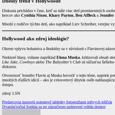
Dnešný trend v Hollywoode
Diskusia prichádza v čase, keď sa stále viac detí prominentných osob
hercov ako
Cynthia Nixon
,
Khary Payton
,
Ben Affleck
a
Jennifer
Mnohí z rodičov týchto detí, ako napríklad Liev Schreiber, verejne vy
Hollywood ako zdroj ideológie?
Okrem vplyvu bohatstva a štruktúry sa v súvislosti s Flavinovej náz
Niektoré hlasy, vrátane napríklad
Elona Muska
, kritizovali obsah s
Like Jake
,
Cowboys
alebo
The Babysitter’s Club
sú súčasťou širšieho 
diskurzu.
Otvorenosť Jennifer Flavin aj Muska hovoriť o tejto téme, napriek p
mnohých ďalších idícií – ako je celosvetový úbytok osôb nahlasujúcic
ústupu.
zdroj: LSN
Navigácia
Predajcovia inzerujú potratové tabletky fotografiami mŕtvych telíčok
Dvanásťročná Sophia sa po zázračnom uzdravení vrátila domov
v