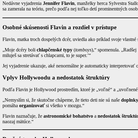
Nedávne vyjadrenia
Jennifer Flavin
, manželky herca Sylvestra Stall
sa zamerala na teóriu, prečo podľa nej toľko detí prominentných osob
Osobné skúsenosti Flavin a rozdiel v prístupe
Flavin, matka troch dospelých dcér, uviedla ako príklad svoje vlastné
„Moje dcéry boli
chlapčenské typy
(
tomboys
),“ spomenula. „Radšej 
miluješ sa stretávať s chlapcami, to je super.’“
Jej vyjadrenie ukazuje, aké nenormálne je automaticky interpretovať 
Vplyv Hollywoodu a nedostatok štruktúry
Podľa Flavin je Hollywood prostredím, ktoré je „voľné“ a „uvoľnené
„Nemyslím si, že skutočne chápeme, že tieto deti nie sú naše
doplnk
pomáha
organizovať
si všetko v mozgu.“
Flavin naznačuje, že
astronomické bohatstvo
a
nedostatok štruktú
naozaj mätúce.“