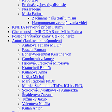
Reportáže
Prednášky, besedy, diskusie
Nezaradené
Misia Fatima
Začíname našu ďalšiu misiu
Harmonogram zverejňovania videí
KNIHA Pravdivý príbeh Fatimy
Chcem poslať MILODAR pre Misiu Fatima
Posledné výtlačky knihy Útek od heréz
Autori článkov a korešpondenti
Antalová Tatiana MUDr.
Brázda Roman
Ebner-Wiesenthal Kerstine von
Gombrowicz Janusz
Hricová-Jurečková Miroslava
Kratochvíl Braněk
Kulanová Anna
Leško Michal
Malý Radomír PhDr.
Mordel Štefan doc. ThDr. ICLic. PhD.
Sokolová-Kwiatkowska Agnieszka
Šnajderová Zuzana
Tužinský Jakub
Valentová Natália
Kulan Anton