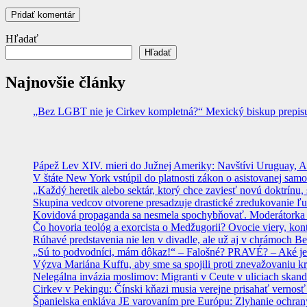
Hľadať
Hľadať
Najnovšie články
„Bez LGBT nie je Cirkev kompletná?“ Mexický biskup prepisuje
Pápež Lev XIV. mieri do Južnej Ameriky: Navštívi Uruguay, Arge
V štáte New York vstúpil do platnosti zákon o asistovanej sam
„Každý heretik alebo sektár, ktorý chce zaviesť novú doktrínu, 
Skupina vedcov otvorene presadzuje drastické zredukovanie ľu
Kovidová propaganda sa nesmela spochybňovať. Moderátorka ma
Čo hovoria teológ a exorcista o Medžugorii? Ovocie viery, kon
Rúhavé predstavenia nie len v divadle, ale už aj v chrámoch
„Sú to podvodníci, mám dôkaz!“ – Falošné? PRAVÉ? – Aké je
Výzva Mariána Kuffu, aby sme sa spojili proti znevažovaniu k
Nelegálna invázia moslimov: Migranti v Ceute v uliciach skan
Cirkev v Pekingu: Čínski kňazi musia verejne prisahať vernosť
Španielska enkláva JE varovaním pre Európu: Zlyhanie ochrany