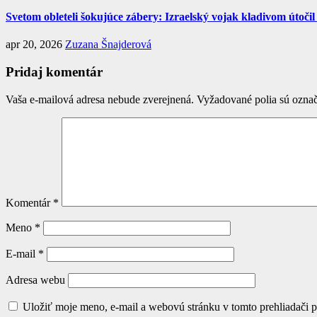
Svetom obleteli šokujúce zábery: Izraelský vojak kladivom útočil
apr 20, 2026
Zuzana Šnajderová
Pridaj komentár
Vaša e-mailová adresa nebude zverejnená.
Vyžadované polia sú ozna
Komentár
*
Meno
*
E-mail
*
Adresa webu
Uložiť moje meno, e-mail a webovú stránku v tomto prehliadači 