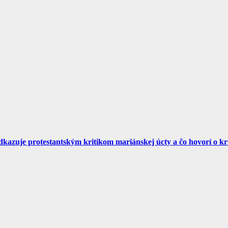
dkazuje protestantským kritikom mariánskej úcty a čo hovorí o kr