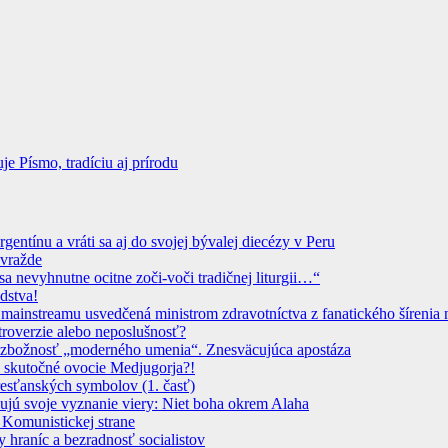
 Písmo, tradíciu aj prírodu
ntínu a vráti sa aj do svojej bývalej diecézy v Peru
ovražde
sa nevyhnutne ocitne zoči-voči tradičnej liturgii…“
dstva!
instreamu usvedčená ministrom zdravotníctva z fanatického šírenia n
troverzie alebo neposlušnosť?
 Bezbožnosť „moderného umenia“. Znesväcujúca apostáza
 skutočné ovocie Medjugorja?!
resťanských symbolov (1. časť)
dujú svoje vyznanie viery: Niet boha okrem Alaha
 Komunistickej strane
 hraníc a bezradnosť socialistov