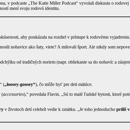
ona, v podcaste „The Katie Miller Podcast“ vyvolali diskusiu o rodovej 
ností mení svoju rodovú identitu.
 skúsenosti, aby poukázala na rozdiel v prístupe k rodovému vyjadreniu
nosili nohavice ako šaty, viete? A milovali šport. Ale nikdy som nepov
odchýlku od tradičných noriem (napr. obliekanie sa do nohavíc a záujem 
“ (
„loosey-goosey“
), čo môže byť pre deti mätúce.
y
(
accessories
),“ povedala Flavin. „Sú to malé ľudské bytosti, ktoré po
ry
v životoch detí celebrít vedie k zmätku. „Je toho jednoducho
príliš 