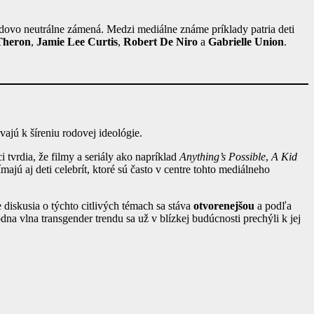
rodovo neutrálne zámená. Medzi mediálne známe príklady patria deti
Theron
,
Jamie Lee Curtis
,
Robert De Niro
a
Gabrielle Union
.
ajú k šíreniu rodovej ideológie.
i tvrdia, že filmy a seriály ako napríklad
Anything’s Possible
,
A Kid
ajú aj deti celebrít, ktoré sú často v centre tohto mediálneho
 diskusia o týchto citlivých témach sa stáva
otvorenejšou
a podľa
a vlna transgender trendu sa už v blízkej budúcnosti prechýli k jej