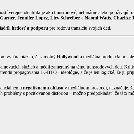
ností verejne identifikuje ako transrodové, nebinárne alebo používajú 
 Garner
,
Jennifer Lopez
,
Liev Schreiber
a
Naomi Watts
,
Charlize 
jadrili
hrdosť a podporu
pre rodovú tranzíciu svojich detí.
orom vynára otázka, či samotný
Hollywood
a mediálna produkcia prispiev
treamovacích služieb a médií zameraný na tému transrodových detí. Kritic
trendu propagovania LGBTQ+ ideológie, a že je len logické, že ju prijím
otenciálnemu
negatívnemu ohlasu
v mediálnom prostredí, naznačuje, že
h problémy s pociťovanou disforiou – možno predpokladať, že táto módn