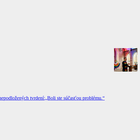
epodložených tvrdení:„Boli ste súčasťou problému.“