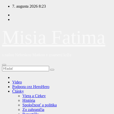
Prejsť
7. augusta 2026
8:23
na
obsah
Misia Fatima
s našou Nebeskou Matkou v znamení kríža
Video
Podpora cez HeroHero
Články
Viera a Cirkev
História
Spoločnosť a politika
Zo zahraničia