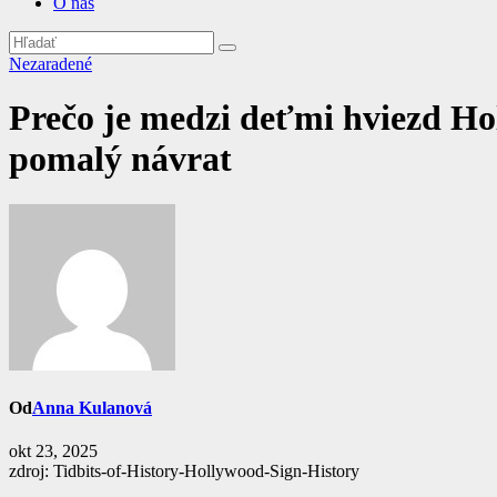
O nás
Nezaradené
Prečo je medzi deťmi hviezd H
pomalý návrat
Od
Anna Kulanová
okt 23, 2025
zdroj: Tidbits-of-History-Hollywood-Sign-History