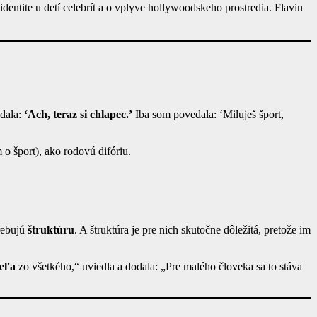
identite u detí celebrít a o vplyve hollywoodskeho prostredia. Flavin
.
edala:
‘Ach, teraz si chlapec.’
Iba som povedala: ‘Miluješ šport,
o šport), ako rodovú difóriu.
trebujú
štruktúru
. A štruktúra je pre nich skutočne dôležitá, pretože im
veľa
zo všetkého,“ uviedla a dodala: „Pre malého človeka sa to stáva