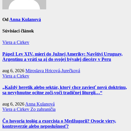
Od
Anna Kulanová
Súvisiaci článok
Viera a Cirkev
Pápež Lev XIV. mieri do Južnej Ameriky: Navštívi Uruguay,
Argentínu a vráti sa aj do svojej bývalej diecézy v Peru
aug 6, 2026
Miroslava Hricová-Jurečková
Viera a Cirkev
„Každý heretik alebo sektár, ktorý chce zaviesť novú doktrínu,
sa nevyhnutne ocitne zoči-voči tradičnej liturgii…“
aug 6, 2026
Anna Kulanová
Viera a Cirkev
Zo zahraničia
Čo hovoria teológ a exorcista o Medžugorii? Ovocie viery,
kontroverzie alebo neposlušnosť?