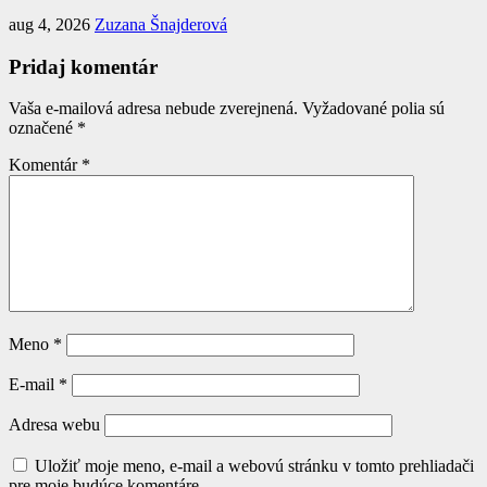
aug 4, 2026
Zuzana Šnajderová
Pridaj komentár
Vaša e-mailová adresa nebude zverejnená.
Vyžadované polia sú
označené
*
Komentár
*
Meno
*
E-mail
*
Adresa webu
Uložiť moje meno, e-mail a webovú stránku v tomto prehliadači
pre moje budúce komentáre.