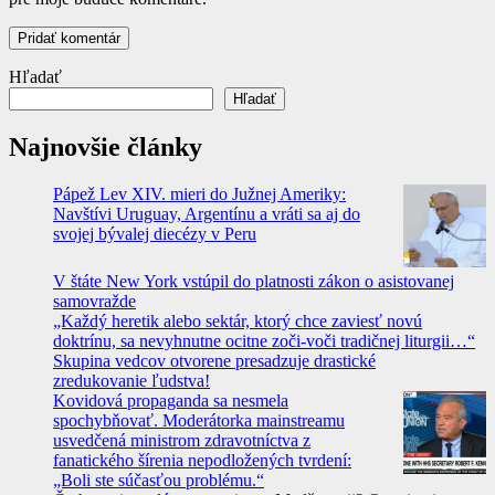
Hľadať
Hľadať
Najnovšie články
Pápež Lev XIV. mieri do Južnej Ameriky:
Navštívi Uruguay, Argentínu a vráti sa aj do
svojej bývalej diecézy v Peru
V štáte New York vstúpil do platnosti zákon o asistovanej
samovražde
„Každý heretik alebo sektár, ktorý chce zaviesť novú
doktrínu, sa nevyhnutne ocitne zoči-voči tradičnej liturgii…“
Skupina vedcov otvorene presadzuje drastické
zredukovanie ľudstva!
Kovidová propaganda sa nesmela
spochybňovať. Moderátorka mainstreamu
usvedčená ministrom zdravotníctva z
fanatického šírenia nepodložených tvrdení:
„Boli ste súčasťou problému.“