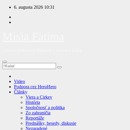
Prejsť
6. augusta 2026
10:31
na
obsah
Misia Fatima
s našou Nebeskou Matkou v znamení kríža
Video
Podpora cez HeroHero
Články
Viera a Cirkev
História
Spoločnosť a politika
Zo zahraničia
Reportáže
Prednášky, besedy, diskusie
Nezaradené