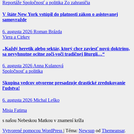
Reportáže
Spoločnosť a politika
Zo zahraničia
V štáte New York vstúpil do platnosti zákon o asistovanej
samovražde
6. augusta 2026
Roman Brázda
Viera a Cirkev
„Každý heretik alebo sektár, ktorý chce zaviesť novú doktrínu,
sa nevyhnutne ocitne zoči-voči tradičnej liturgii…“
6. augusta 2026
Anna Kulanová
Spoločnosť a politika
Skupina vedcov otvorene presadzuje drastické zredukovanie
ľudstva!
6. augusta 2026
Michal Leško
Misia Fatima
s našou Nebeskou Matkou v znamení kríža
Vytvorené pomocou WordPress
|
Téma:
Newsup
od
Themeansar
.