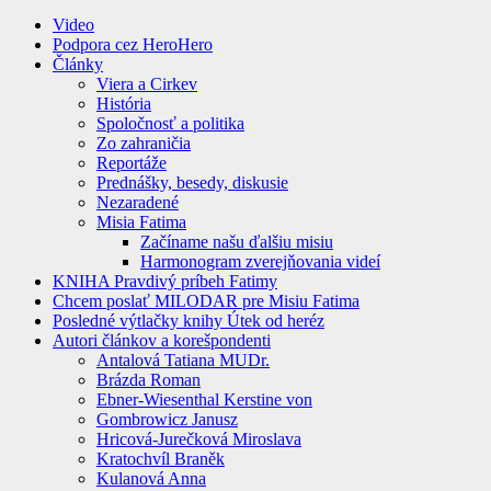
Video
Podpora cez HeroHero
Články
Viera a Cirkev
História
Spoločnosť a politika
Zo zahraničia
Reportáže
Prednášky, besedy, diskusie
Nezaradené
Misia Fatima
Začíname našu ďalšiu misiu
Harmonogram zverejňovania videí
KNIHA Pravdivý príbeh Fatimy
Chcem poslať MILODAR pre Misiu Fatima
Posledné výtlačky knihy Útek od heréz
Autori článkov a korešpondenti
Antalová Tatiana MUDr.
Brázda Roman
Ebner-Wiesenthal Kerstine von
Gombrowicz Janusz
Hricová-Jurečková Miroslava
Kratochvíl Braněk
Kulanová Anna