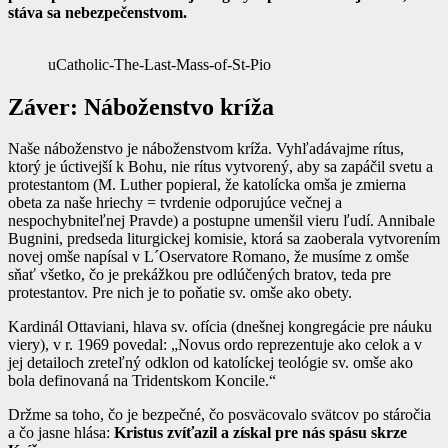
stáva sa nebezpečenstvom.
uCatholic-The-Last-Mass-of-St-Pio
Záver: Náboženstvo kríža
Naše náboženstvo je náboženstvom kríža. Vyhľadávajme rítus,
ktorý je úctivejší k Bohu, nie rítus vytvorený, aby sa zapáčil svetu a
protestantom (M. Luther popieral, že katolícka omša je zmierna
obeta za naše hriechy = tvrdenie odporujúce večnej a
nespochybniteľnej Pravde) a postupne umenšil vieru ľudí. Annibale
Bugnini, predseda liturgickej komisie, ktorá sa zaoberala vytvorením
novej omše napísal v L´Oservatore Romano, že musíme z omše
sňať všetko, čo je prekážkou pre odlúčených bratov, teda pre
protestantov. Pre nich je to poňatie sv. omše ako obety.
Kardinál Ottaviani, hlava sv. ofícia (dnešnej kongregácie pre náuku
viery), v r. 1969 povedal: „Novus ordo reprezentuje ako celok a v
jej detailoch zreteľný odklon od katolíckej teológie sv. omše ako
bola definovaná na Tridentskom Koncile.“
Držme sa toho, čo je bezpečné, čo posväcovalo svätcov po stáročia
a čo jasne hlása:
Kristus zvíťazil a získal pre nás spásu skrze