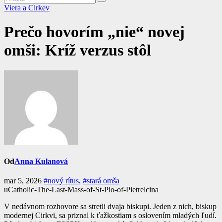
Viera a Cirkev
Prečo hovorím „nie“ novej
omši: Kríž verzus stôl
Od
Anna Kulanová
mar 5, 2026
#nový rítus
,
#stará omša
uCatholic-The-Last-Mass-of-St-Pio-of-Pietrelcina
V nedávnom rozhovore sa stretli dvaja biskupi. Jeden z nich, biskup
modernej Cirkvi, sa priznal k ťažkostiam s oslovením mladých ľudí.