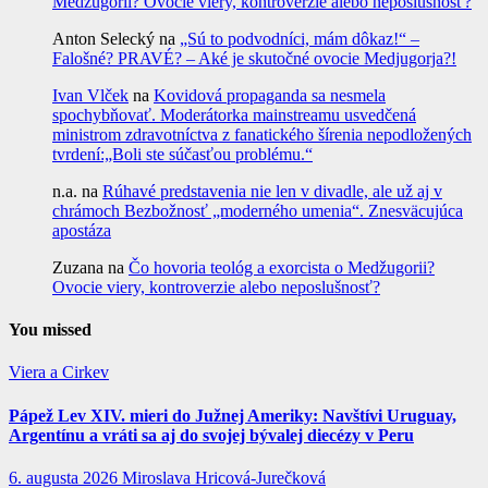
Medžugorii? Ovocie viery, kontroverzie alebo neposlušnosť?
Anton Selecký
na
„Sú to podvodníci, mám dôkaz!“ –
Falošné? PRAVÉ? – Aké je skutočné ovocie Medjugorja?!
Ivan Vlček
na
Kovidová propaganda sa nesmela
spochybňovať. Moderátorka mainstreamu usvedčená
ministrom zdravotníctva z fanatického šírenia nepodložených
tvrdení:„Boli ste súčasťou problému.“
n.a.
na
Rúhavé predstavenia nie len v divadle, ale už aj v
chrámoch Bezbožnosť „moderného umenia“. Znesväcujúca
apostáza
Zuzana
na
Čo hovoria teológ a exorcista o Medžugorii?
Ovocie viery, kontroverzie alebo neposlušnosť?
You missed
Viera a Cirkev
Pápež Lev XIV. mieri do Južnej Ameriky: Navštívi Uruguay,
Argentínu a vráti sa aj do svojej bývalej diecézy v Peru
6. augusta 2026
Miroslava Hricová-Jurečková