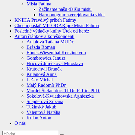
Misia Fatima
Začíname našu ďalšiu misiu
Harmonogram zverejňovania videí
KNIHA Pravdivý príbeh Fatimy
Chcem poslať MILODAR pre Misiu Fatima
Posledné výtlačky knihy Útek od heréz
Autori článkov a korešpondenti
Antalová Tatiana MUDr.
Brázda Roman
Ebner-Wiesenthal Kerstine von
Gombrowicz Janusz
Hricová-Jurečková Miroslava
Kratochvíl Braněk
Kulanová Anna
Leško Michal
Malý Radomír PhDr.
Mordel Štefan doc. ThDr. ICLic. PhD.
Sokolová-Kwiatkowska Agnieszka
Šnajderová Zuzana
Tužinský Jakub
Valentová Natália
Kulan Anton
O nás