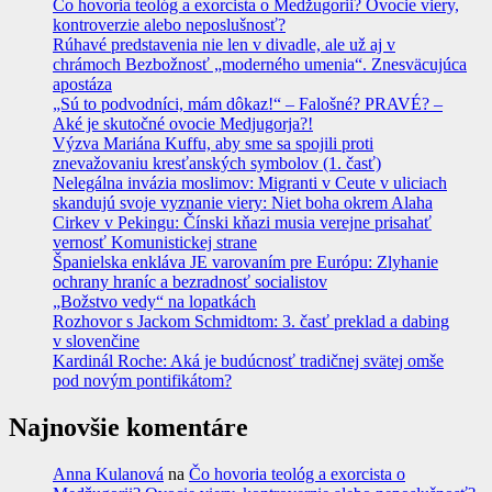
Čo hovoria teológ a exorcista o Medžugorii? Ovocie viery,
kontroverzie alebo neposlušnosť?
Rúhavé predstavenia nie len v divadle, ale už aj v
chrámoch Bezbožnosť „moderného umenia“. Znesväcujúca
apostáza
„Sú to podvodníci, mám dôkaz!“ – Falošné? PRAVÉ? –
Aké je skutočné ovocie Medjugorja?!
Výzva Mariána Kuffu, aby sme sa spojili proti
znevažovaniu kresťanských symbolov (1. časť)
Nelegálna invázia moslimov: Migranti v Ceute v uliciach
skandujú svoje vyznanie viery: Niet boha okrem Alaha
Cirkev v Pekingu: Čínski kňazi musia verejne prisahať
vernosť Komunistickej strane
Španielska enkláva JE varovaním pre Európu: Zlyhanie
ochrany hraníc a bezradnosť socialistov
„Božstvo vedy“ na lopatkách
Rozhovor s Jackom Schmidtom: 3. časť preklad a dabing
v slovenčine
Kardinál Roche: Aká je budúcnosť tradičnej svätej omše
pod novým pontifikátom?
Najnovšie komentáre
Anna Kulanová
na
Čo hovoria teológ a exorcista o