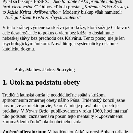
Pýtal sa biskupa FSSPX:
„Ako to robíte? Ako prinútite mladých
brať vieru vážne?“
Odpoveď bola prostá:
„Kážeme Ježiša Krista, a
to Ježiša Krista ukrižovaného.“
Moderný biskup však namietol:
„Nuž, ja kážem Krista zmŕtvychvstalého.“
V tejto krátkej výmene sa skrýva jadro krízy, ktorá sužuje Cirkev už
celé desaťročia. Je to pokus o vieru bez kríža, o dosiahnutie
nebeskej slávy bez prechodu cez Kalváriu. Tento postoj nie je len
psychologickým únikom. Nová liturgia systematicky oslabuje
katolícku dogmu.
Boby-Mathew-Padre-Pio-crying
1. Útok na podstatu obety
Tradičná latinská omša je neoddeliteľne spätá s krížom,
sprítomnením zmiernej obety nášho Pána. Tridentský koncil jasne
hovorí, že ak niekto povie, že omša nie je pravá obeta, nech je
prekliaty. V
Novus Ordo
, publikovanom v roku 1969, hoci má mať
túto podstatu, zaznamenáva posun tejto mentality k „posvätnému
zhromaždeniu ľudu“ okolo obetného stola.
Zničené offeratórium:
V tradičnej omši kňaz prosí Boha o prijatie