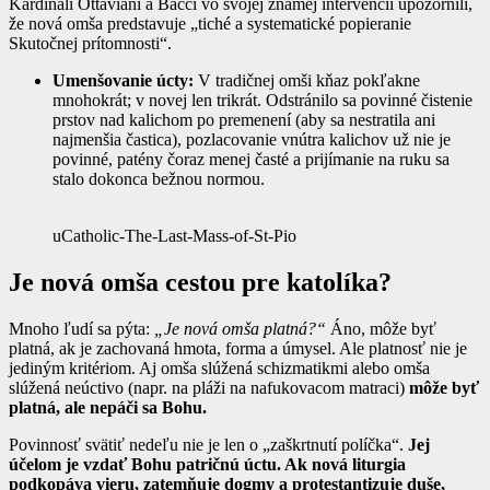
Kardináli Ottaviani a Bacci vo svojej známej intervencii upozornili,
že nová omša predstavuje „tiché a systematické popieranie
Skutočnej prítomnosti“.
Umenšovanie úcty:
V tradičnej omši kňaz pokľakne
mnohokrát; v novej len trikrát. Odstránilo sa povinné čistenie
prstov nad kalichom po premenení (aby sa nestratila ani
najmenšia častica), pozlacovanie vnútra kalichov už nie je
povinné, patény čoraz menej časté a prijímanie na ruku sa
stalo dokonca bežnou normou.
uCatholic-The-Last-Mass-of-St-Pio
Je nová omša cestou pre katolíka?
Mnoho ľudí sa pýta:
„Je nová omša platná?“
Áno, môže byť
platná, ak je zachovaná hmota, forma a úmysel. Ale platnosť nie je
jediným kritériom. Aj omša slúžená schizmatikmi alebo omša
slúžená neúctivo (napr. na pláži na nafukovacom matraci)
môže byť
platná, ale nepáči sa Bohu.
Povinnosť svätiť nedeľu nie je len o „zaškrtnutí políčka“.
Jej
účelom je vzdať Bohu patričnú úctu. Ak nová liturgia
podkopáva vieru, zatemňuje dogmy a protestantizuje duše,