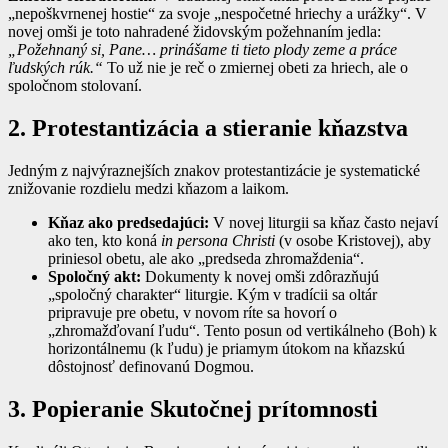
„nepoškvrnenej hostie“ za svoje „nespočetné hriechy a urážky“. V
novej omši je toto nahradené židovským požehnaním jedla:
„Požehnaný si, Pane… prinášame ti tieto plody zeme a práce
ľudských rúk.“
To už nie je reč o zmiernej obeti za hriech, ale o
spoločnom stolovaní.
2. Protestantizácia a stieranie kňazstva
Jedným z najvýraznejších znakov protestantizácie je systematické
znižovanie rozdielu medzi kňazom a laikom.
Kňaz ako predsedajúci:
V novej liturgii sa kňaz často nejaví
ako ten, kto koná
in persona Christi
(v osobe Kristovej), aby
priniesol obetu, ale ako „predseda zhromaždenia“.
Spoločný akt:
Dokumenty k novej omši zdôrazňujú
„spoločný charakter“ liturgie. Kým v tradícii sa oltár
pripravuje pre obetu, v novom ríte sa hovorí o
„zhromažďovaní ľudu“. Tento posun od vertikálneho (Boh) k
horizontálnemu (k ľudu) je priamym útokom na kňazskú
dôstojnosť definovanú Dogmou.
3. Popieranie Skutočnej prítomnosti