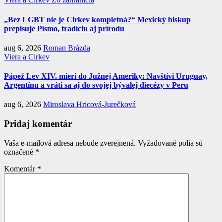
„Bez LGBT nie je Cirkev kompletná?“ Mexický biskup
prepisuje Písmo, tradíciu aj prírodu
aug 6, 2026
Roman Brázda
Viera a Cirkev
Pápež Lev XIV. mieri do Južnej Ameriky: Navštívi Uruguay,
Argentínu a vráti sa aj do svojej bývalej diecézy v Peru
aug 6, 2026
Miroslava Hricová-Jurečková
Pridaj komentár
Vaša e-mailová adresa nebude zverejnená.
Vyžadované polia sú
označené
*
Komentár
*