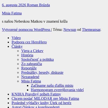
6. augusta 2026
Roman Brázda
Misia Fatima
s našou Nebeskou Matkou v znamení kríža
Vytvorené pomocou WordPress
|
Téma:
Newsup
od
Themeansar
.
Video
Podpora cez HeroHero
Články
Viera a Cirkev
História
Spoločnosť a politika
Zo zahraničia
Reportáže
Prednášky, besedy, diskusie
Nezaradené
Misia Fatima
Začíname našu ďalšiu misiu
Harmonogram zverejňovania videí
KNIHA Pravdivý príbeh Fatimy
Chcem poslať MILODAR pre Misiu Fatima
Posledné výtlačky knihy Útek od heréz
Autori článkov a korešpondenti