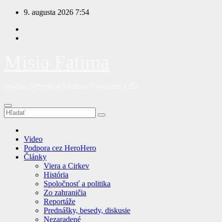
Prejsť
9. augusta 2026
7:54
na
obsah
Misia Fatima
s našou Nebeskou Matkou v znamení kríža
Video
Podpora cez HeroHero
Články
Viera a Cirkev
História
Spoločnosť a politika
Zo zahraničia
Reportáže
Prednášky, besedy, diskusie
Nezaradené