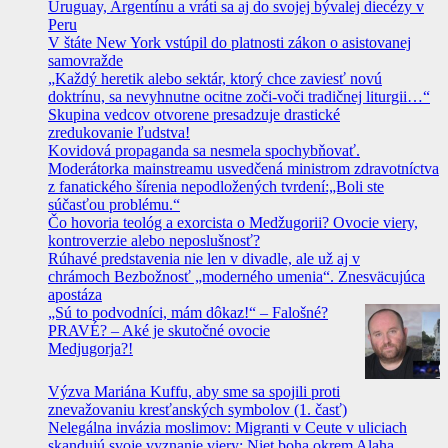
Uruguay, Argentínu a vráti sa aj do svojej bývalej diecézy v
Peru
V štáte New York vstúpil do platnosti zákon o asistovanej
samovražde
„Každý heretik alebo sektár, ktorý chce zaviesť novú
doktrínu, sa nevyhnutne ocitne zoči-voči tradičnej liturgii…“
Skupina vedcov otvorene presadzuje drastické
zredukovanie ľudstva!
Kovidová propaganda sa nesmela spochybňovať.
Moderátorka mainstreamu usvedčená ministrom zdravotníctva
z fanatického šírenia nepodložených tvrdení:„Boli ste
súčasťou problému.“
Čo hovoria teológ a exorcista o Medžugorii? Ovocie viery,
kontroverzie alebo neposlušnosť?
Rúhavé predstavenia nie len v divadle, ale už aj v
chrámoch Bezbožnosť „moderného umenia“. Znesväcujúca
apostáza
„Sú to podvodníci, mám dôkaz!“ – Falošné?
PRAVÉ? – Aké je skutočné ovocie
Medjugorja?!
Výzva Mariána Kuffu, aby sme sa spojili proti
znevažovaniu kresťanských symbolov (1. časť)
Nelegálna invázia moslimov: Migranti v Ceute v uliciach
skandujú svoje vyznanie viery: Niet boha okrem Alaha