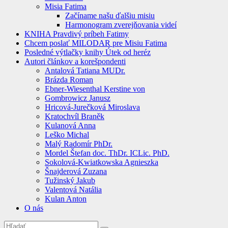
Misia Fatima
Začíname našu ďalšiu misiu
Harmonogram zverejňovania videí
KNIHA Pravdivý príbeh Fatimy
Chcem poslať MILODAR pre Misiu Fatima
Posledné výtlačky knihy Útek od heréz
Autori článkov a korešpondenti
Antalová Tatiana MUDr.
Brázda Roman
Ebner-Wiesenthal Kerstine von
Gombrowicz Janusz
Hricová-Jurečková Miroslava
Kratochvíl Braněk
Kulanová Anna
Leško Michal
Malý Radomír PhDr.
Mordel Štefan doc. ThDr. ICLic. PhD.
Sokolová-Kwiatkowska Agnieszka
Šnajderová Zuzana
Tužinský Jakub
Valentová Natália
Kulan Anton
O nás