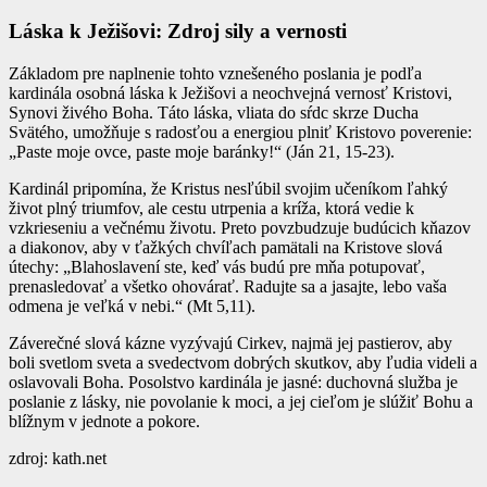
Láska k Ježišovi: Zdroj sily a vernosti
Základom pre naplnenie tohto vznešeného poslania je podľa
kardinála osobná láska k Ježišovi a neochvejná vernosť Kristovi,
Synovi živého Boha. Táto láska, vliata do sŕdc skrze Ducha
Svätého, umožňuje s radosťou a energiou plniť Kristovo poverenie:
„Paste moje ovce, paste moje baránky!“ (Ján 21, 15-23).
Kardinál pripomína, že Kristus nesľúbil svojim učeníkom ľahký
život plný triumfov, ale cestu utrpenia a kríža, ktorá vedie k
vzkrieseniu a večnému životu. Preto povzbudzuje budúcich kňazov
a diakonov, aby v ťažkých chvíľach pamätali na Kristove slová
útechy: „Blahoslavení ste, keď vás budú pre mňa potupovať,
prenasledovať a všetko ohovárať. Radujte sa a jasajte, lebo vaša
odmena je veľká v nebi.“ (Mt 5,11).
Záverečné slová kázne vyzývajú Cirkev, najmä jej pastierov, aby
boli svetlom sveta a svedectvom dobrých skutkov, aby ľudia videli a
oslavovali Boha. Posolstvo kardinála je jasné: duchovná služba je
poslanie z lásky, nie povolanie k moci, a jej cieľom je slúžiť Bohu a
blížnym v jednote a pokore.
zdroj: kath.net