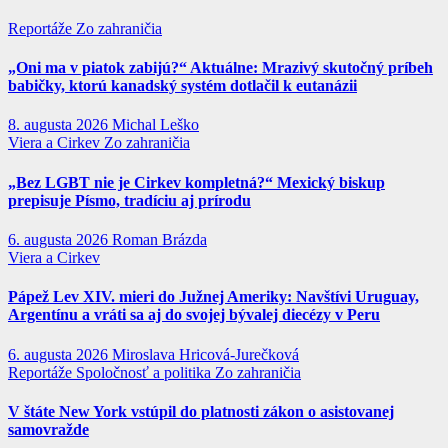
Reportáže
Zo zahraničia
„Oni ma v piatok zabijú?“ Aktuálne: Mrazivý skutočný príbeh
babičky, ktorú kanadský systém dotlačil k eutanázii
8. augusta 2026
Michal Leško
Viera a Cirkev
Zo zahraničia
„Bez LGBT nie je Cirkev kompletná?“ Mexický biskup
prepisuje Písmo, tradíciu aj prírodu
6. augusta 2026
Roman Brázda
Viera a Cirkev
Pápež Lev XIV. mieri do Južnej Ameriky: Navštívi Uruguay,
Argentínu a vráti sa aj do svojej bývalej diecézy v Peru
6. augusta 2026
Miroslava Hricová-Jurečková
Reportáže
Spoločnosť a politika
Zo zahraničia
V štáte New York vstúpil do platnosti zákon o asistovanej
samovražde