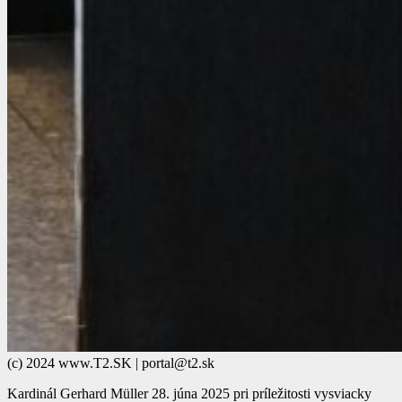
(c) 2024 www.T2.SK | portal@t2.sk
Kardinál Gerhard Müller 28. júna 2025 pri príležitosti vysviacky