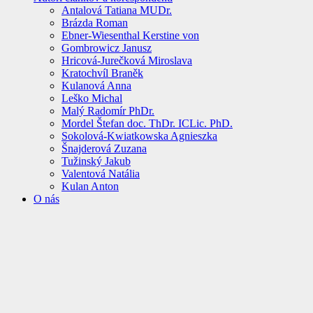
Antalová Tatiana MUDr.
Brázda Roman
Ebner-Wiesenthal Kerstine von
Gombrowicz Janusz
Hricová-Jurečková Miroslava
Kratochvíl Braněk
Kulanová Anna
Leško Michal
Malý Radomír PhDr.
Mordel Štefan doc. ThDr. ICLic. PhD.
Sokolová-Kwiatkowska Agnieszka
Šnajderová Zuzana
Tužinský Jakub
Valentová Natália
Kulan Anton
O nás