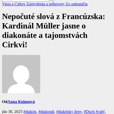
Viera a Cirkev
Zamyslenia a príhovory
Zo zahraničia
Nepočuté slová z Francúzska:
Kardinál Müller jasne o
diakonáte a tajomstvách
Cirkvi!
Od
Anna Kulanová
jún 30, 2025
#diakón
,
#diakonát
,
#diakónky ženy
,
#Duch Svätý
,