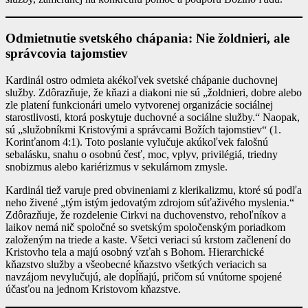
Odmietnutie svetského chápania: Nie žoldnieri, ale
správcovia tajomstiev
Kardinál ostro odmieta akékoľvek svetské chápanie duchovnej
služby. Zdôrazňuje, že kňazi a diakoni nie sú „žoldnieri, dobre alebo
zle platení funkcionári umelo vytvorenej organizácie sociálnej
starostlivosti, ktorá poskytuje duchovné a sociálne služby.“ Naopak,
sú „služobníkmi Kristovými a správcami Božích tajomstiev“ (1.
Korinťanom 4:1). Toto poslanie vylučuje akúkoľvek falošnú
sebalásku, snahu o osobnú česť, moc, vplyv, privilégiá, triedny
snobizmus alebo kariérizmus v sekulárnom zmysle.
Kardinál tiež varuje pred obvineniami z klerikalizmu, ktoré sú podľa
neho živené „tým istým jedovatým zdrojom súťaživého myslenia.“
Zdôrazňuje, že rozdelenie Cirkvi na duchovenstvo, rehoľníkov a
laikov nemá nič spoločné so svetským spoločenským poriadkom
založeným na triede a kaste. Všetci veriaci sú krstom začlenení do
Kristovho tela a majú osobný vzťah s Bohom. Hierarchické
kňazstvo služby a všeobecné kňazstvo všetkých veriacich sa
navzájom nevylučujú, ale dopĺňajú, pričom sú vnútorne spojené
účasťou na jednom Kristovom kňazstve.