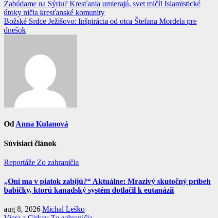
Navigácia
Zabúdame na Sýriu? Kresťania umierajú, svet mlčí! Islamistické
útoky ničia kresťanské komunity
v
Božské Srdce Ježišovo: Inšpirácia od otca Štefana Mordela pre
článku
dnešok
Od
Anna Kulanová
Súvisiaci článok
Reportáže
Zo zahraničia
„Oni ma v piatok zabijú?“ Aktuálne: Mrazivý skutočný príbeh
babičky, ktorú kanadský systém dotlačil k eutanázii
aug 8, 2026
Michal Leško
Viera a Cirkev
Zo zahraničia