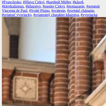
#Francúzsko
,
#Hlava Cirkvi
,
#kardinál Müller
,
#kázeň
,
#klerikalizmus
,
#kňazstvo
,
#pastier Cirkvi
,
#pomazanie
,
#seminár
Vincenta de Paul
,
#Sväté Písmo
,
#svätenie
,
#svetské chápanie
,
#sviatosť vysviacky
,
#sviatostný charakter kňazstva
,
#vysviacka