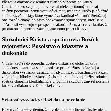
kňazov a diakonov v seminári svätého Vincenta de Paul v
Courtalaine vo svojom príhovore dal nielen prítomným, ale aj
celému pochybujúcemu svetu dôležité vysvetlenie. Prečo je dôležité
si túto kázeň a fakty, ktoré vymenúva kardinál všimnúť? Pretože aj
ona rozbíja chabý, no často opakovaný argument tých, ktorí sa v
súčasnosti vyslovujú v prospech diakonátu žien, a síce, v skratke, že
pri diakonáte neide o svätenie, ako tomu je pri kňazstve.
Služobníci Krista a správcovia Božích
tajomstiev: Posolstvo o kňazstve a
diakonáte
V čase, keď sa do popredia dostáva diskusia o úlohe Cirkvi v
spoločnosti, zaznieva silné posolstvo pri príležitosti kňazskej a
diakonskej vysviacky desiatich mladých mužov. Kardinálova kázeň
zdôrazňuje hlboký a sviatostný charakter duchovnej služby, odmieta
svetské chápanie klerikalizmu a pripomína skutočný zmysel poslania
kňazov a diakonov v Katolíckej cirkvi.
Sviatosť vysviacky: Boží dar a povolanie
Kázeň začína vysvetlením, že uvedenie do duchovnej služby nie je