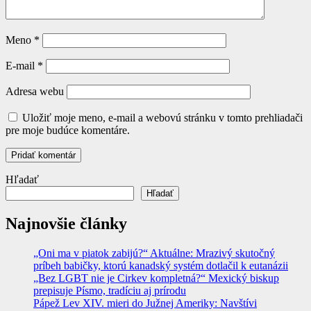
Meno
*
E-mail
*
Adresa webu
Uložiť moje meno, e-mail a webovú stránku v tomto prehliadači
pre moje budúce komentáre.
Hľadať
Hľadať
Najnovšie články
„Oni ma v piatok zabijú?“ Aktuálne: Mrazivý skutočný
príbeh babičky, ktorú kanadský systém dotlačil k eutanázii
„Bez LGBT nie je Cirkev kompletná?“ Mexický biskup
prepisuje Písmo, tradíciu aj prírodu
Pápež Lev XIV. mieri do Južnej Ameriky: Navštívi