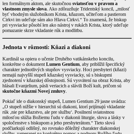
len formálnym aktom, ale skutočnou
sviatosťou v pravom a
vlastnom zmysle slova
. Ako zdôrazňuje Tridentský koncil, „milosť
byť vhodným služobníkom Krista, kňazom, učiteľom a pastierom
Cirkvi im udeľuje sám ako Hlava Cirkvi.“ To znamená, že biskup
pri vysviacke pôsobí len ako nástroj v rukách Krista, ktorý udeľuje
pomazanie skrze vkladanie rúk a modlitbu.
Jednota v rôznosti: Kňazi a diakoni
Kardinál sa opiera o učenie Druhého vatikánskeho koncilu,
konkrétne o dokument
Lumen Gentium
, aby priblížil špecifický
charakter jednotlivých stupňov vysviacky. Hoci presbyteri (kňazi)
nemajú najvyšší stupeň kňazskej vysviacky, sú s biskupmi
zjednotení v kňazskej dôstojnosti. Sú vysvätení na obraz Krista, aby
hlásali Evanjelium, pásli veriacich a slávili Boží kult, pričom sú
skutočne kňazmi Novej zmluvy
.
Pokiaľ ide o diakonský stupeň, Lumen Gentium 29 jasne uvádza:
„O stupeň nižšie v hierarchii sú diakoni, ktorí prijímajú vkladanie
rúk ‚nie pre kňazstvo, ale pre službu‘. Posilnení sviatostnou
milosťou slúžia Božiemu ľudu v diakonii liturgie, slova a lásky v
spoločenstve s biskupom a jeho presbyterátom.“ Tieto slová
podčiarkujú odlišný, no rovnako dôležitý charakter diakonskej
služby, zameranej na konkrétnu pomoc a podporu Božího ľudu.