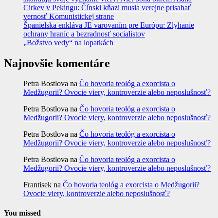
Cirkev v Pekingu: Čínski kňazi musia verejne prisahať
vernosť Komunistickej strane
Španielska enkláva JE varovaním pre Európu: Zlyhanie
ochrany hraníc a bezradnosť socialistov
„Božstvo vedy“ na lopatkách
Najnovšie komentáre
Petra Bostlova
na
Čo hovoria teológ a exorcista o
Medžugorii? Ovocie viery, kontroverzie alebo neposlušnosť?
Petra Bostlova
na
Čo hovoria teológ a exorcista o
Medžugorii? Ovocie viery, kontroverzie alebo neposlušnosť?
Petra Bostlova
na
Čo hovoria teológ a exorcista o
Medžugorii? Ovocie viery, kontroverzie alebo neposlušnosť?
Petra Bostlova
na
Čo hovoria teológ a exorcista o
Medžugorii? Ovocie viery, kontroverzie alebo neposlušnosť?
Frantisek
na
Čo hovoria teológ a exorcista o Medžugorii?
Ovocie viery, kontroverzie alebo neposlušnosť?
You missed