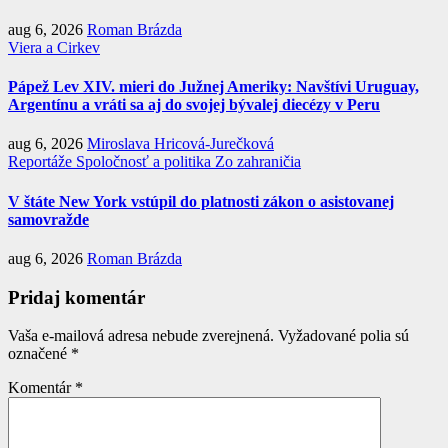
aug 6, 2026
Roman Brázda
Viera a Cirkev
Pápež Lev XIV. mieri do Južnej Ameriky: Navštívi Uruguay,
Argentínu a vráti sa aj do svojej bývalej diecézy v Peru
aug 6, 2026
Miroslava Hricová-Jurečková
Reportáže
Spoločnosť a politika
Zo zahraničia
V štáte New York vstúpil do platnosti zákon o asistovanej
samovražde
aug 6, 2026
Roman Brázda
Pridaj komentár
Vaša e-mailová adresa nebude zverejnená.
Vyžadované polia sú
označené
*
Komentár
*