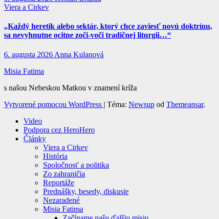
Viera a Cirkev
„Každý heretik alebo sektár, ktorý chce zaviesť novú doktrínu,
sa nevyhnutne ocitne zoči-voči tradičnej liturgii…“
6. augusta 2026
Anna Kulanová
Misia Fatima
s našou Nebeskou Matkou v znamení kríža
Vytvorené pomocou WordPress
|
Téma:
Newsup
od
Themeansar
.
Video
Podpora cez HeroHero
Články
Viera a Cirkev
História
Spoločnosť a politika
Zo zahraničia
Reportáže
Prednášky, besedy, diskusie
Nezaradené
Misia Fatima
Začíname našu ďalšiu misiu