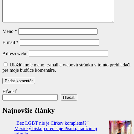
Meno
*
E-mail
*
Adresa webu
Uložiť moje meno, e-mail a webovú stránku v tomto prehliadači
pre moje budúce komentáre.
Hľadať
Hľadať
Najnovšie články
„Bez LGBT nie je Cirkev kompletná?“
Mexický biskup prepisuje Písmo, tradíciu aj
prírodu