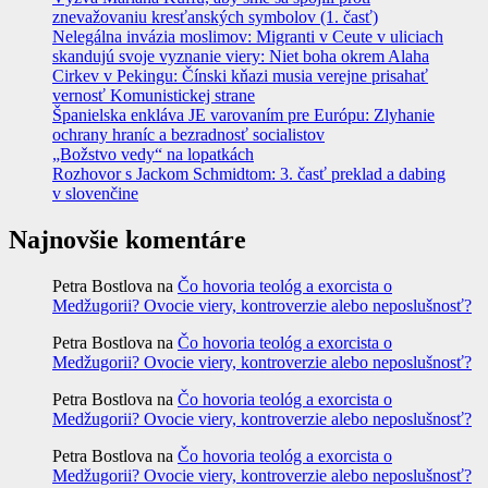
znevažovaniu kresťanských symbolov (1. časť)
Nelegálna invázia moslimov: Migranti v Ceute v uliciach
skandujú svoje vyznanie viery: Niet boha okrem Alaha
Cirkev v Pekingu: Čínski kňazi musia verejne prisahať
vernosť Komunistickej strane
Španielska enkláva JE varovaním pre Európu: Zlyhanie
ochrany hraníc a bezradnosť socialistov
„Božstvo vedy“ na lopatkách
Rozhovor s Jackom Schmidtom: 3. časť preklad a dabing
v slovenčine
Najnovšie komentáre
Petra Bostlova
na
Čo hovoria teológ a exorcista o
Medžugorii? Ovocie viery, kontroverzie alebo neposlušnosť?
Petra Bostlova
na
Čo hovoria teológ a exorcista o
Medžugorii? Ovocie viery, kontroverzie alebo neposlušnosť?
Petra Bostlova
na
Čo hovoria teológ a exorcista o
Medžugorii? Ovocie viery, kontroverzie alebo neposlušnosť?
Petra Bostlova
na
Čo hovoria teológ a exorcista o
Medžugorii? Ovocie viery, kontroverzie alebo neposlušnosť?