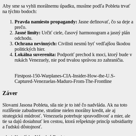
Aby sme sa vyhli morálnemu úpadku, musíme podľa Pobleta trvať
na týchto bodoch:
Pravda namiesto propagandy:
Jasne definovať, čo sa deje a
prečo.
Jasné limity:
Určiť ciele, časový harmonogram a jasný plán
odchodu.
Ochrana nevinných:
Civilisti nesmú byť vedľajšou škodou
politických hier.
Lokálna suverenita:
Podporiť prechod k moci, ktorý bude v
rukách Venezuely, nie pod trvalou správou zo zahraničia.
Firstpost-150-Warplanes-CIA-Insider-How-the-U.S-
Captured-Venezuelas-Maduro-From-The-Frontline
Záver
Slovami Jasona Pobleta, sila nie je to isté čo nadvláda. Ak na toto
rozlíšenie zabudneme, stratíme nielen morálny kredit, ale aj
strategickú múdrosť. Venezuela potrebuje spravodlivosť a mier, ale
tie sa dajú dosiahnuť len cestou, ktorá rešpektuje princíp subsidiarity
a ľudskú dôstojnosť.