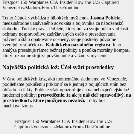
Firstpost-150-Warplanes-CIA-Insider-How-the-U.S-Captured-
Venezuelas-Maduro-From-The-Frontline
Tento článok vychádza z hlbokých myšlienok
Jasona Pobleta
,
medzinárodne uznávaného advokáta a bojovníka za náboženskú
slobodu a ľudské práva. Poblete, ktorý bol za svoju prácu v oblasti
ochrany nespravodlivo zadržiavaných osôb a presadzovania
právneho štátu opakovane ocenený, svoje postrehy pôvodne
zverejnil v stĺpčeku na
Katolíckeho národného registra
. Jeho
analýza presahuje rámec bežnej politiky a ponúka morálny kompas,
ktorý rozhodne stojí za povšimnutie a vážne zamyslenie.
Najväčšia politická lož: Účel svätí prostriedky
V čase politických kríz, akú momentálne sledujeme vo Venezuele,
podliehame pokušeniu prikloniť sa k jednej z bojujúcich strán bez
ohľadu na fakty. Poblete však upozorňuje na najnebezpečnejšiu lož
modernej politiky:
presvedčenie, že ak je náš cieľ spravodlivý, na
prostriedkoch, ktoré použijeme, nezáleží.
To by bol
machiavelizmus.
Firstpost-150-Warplanes-CIA-Insider-How-the-U.S-
Captured-Venezuelas-Maduro-From-The-Frontline