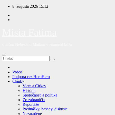
Prejsť
8. augusta 2026
15:12
na
obsah
Misia Fatima
s našou Nebeskou Matkou v znamení kríža
Video
Podpora cez HeroHero
Články
Viera a Cirkev
História
Spoločnosť a politika
Zo zahraničia
Reportáže
Prednášky, besedy, diskusie
Nezaradené