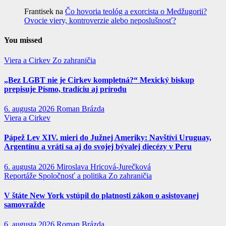
Frantisek
na
Čo hovoria teológ a exorcista o Medžugorii?
Ovocie viery, kontroverzie alebo neposlušnosť?
You missed
Viera a Cirkev
Zo zahraničia
„Bez LGBT nie je Cirkev kompletná?“ Mexický biskup
prepisuje Písmo, tradíciu aj prírodu
6. augusta 2026
Roman Brázda
Viera a Cirkev
Pápež Lev XIV. mieri do Južnej Ameriky: Navštívi Uruguay,
Argentínu a vráti sa aj do svojej bývalej diecézy v Peru
6. augusta 2026
Miroslava Hricová-Jurečková
Reportáže
Spoločnosť a politika
Zo zahraničia
V štáte New York vstúpil do platnosti zákon o asistovanej
samovražde
6. augusta 2026
Roman Brázda