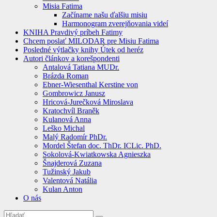
Misia Fatima
Začíname našu ďalšiu misiu
Harmonogram zverejňovania videí
KNIHA Pravdivý príbeh Fatimy
Chcem poslať MILODAR pre Misiu Fatima
Posledné výtlačky knihy Útek od heréz
Autori článkov a korešpondenti
Antalová Tatiana MUDr.
Brázda Roman
Ebner-Wiesenthal Kerstine von
Gombrowicz Janusz
Hricová-Jurečková Miroslava
Kratochvíl Braněk
Kulanová Anna
Leško Michal
Malý Radomír PhDr.
Mordel Štefan doc. ThDr. ICLic. PhD.
Sokolová-Kwiatkowska Agnieszka
Šnajderová Zuzana
Tužinský Jakub
Valentová Natália
Kulan Anton
O nás