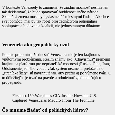
V kontexte Venezuely to znamená, že žiadna mocnosť nesmie len
tak deklarovať, že bude spravovať budúcnosť iného národa.
Skutočná zmena musí byť „vlastnená“ miestnymi ľuďmi. Ak chce
svet pomôcť, mal by tak robiť prostredníctvom regionálnej
spolupráce a budovania koalícií, nie jednostranným diktátom.
Venezuela ako geopolitický uzol
Poblete pripomína, že dnešná Venezuela nie je len krajinou s
vnútornými problémami. Režim známy ako „Chavismus“ premenil
krajinu na platformu pre nepriateľské mocnosti (Rusko, Čína, Irán).
Odstránenie jedného vodcu však systém nezmení, pretože tieto
„stranícke štáty“ sú navrhnuté tak, aby prežili aj po výmene tvárí. O
to dôležitejšie je trvať na pravde a odmietnuť zjednodušujúcu
propagandu.
Firstpost-150-Warplanes-CIA-Insider-How-the-U.S-
Captured-Venezuelas-Maduro-From-The-Frontline
Čo musíme žiadať od politických lídrov?