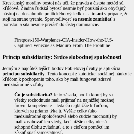
Kresťanský morálny postoj nás učí, že pravda a čistota metód sú
kľúčové. Žiadna ľudská bytosť nesmie byť použitá ako obyčajný
nástroj na dosiahnutie politického výsledku – a to
ani
v prípade, že
stojí na strane tyranie. Spravodlivosť
sa nesmie zamieňať
s
pomstou a sila nesmie prerásť do čistej dominancie.
Firstpost-150-Warplanes-CIA-Insider-How-the-U.S-
Captured-Venezuelas-Maduro-From-The-Frontline
Princíp subsidiarity: Srdce slobodnej spoločnosti
Jedným z najdôležitejších bodov Pobletovej úvahy je aplikácia
princípu subsidiarity
. Tento koncept z katolíckej sociálnej náuky je
kľúčom k pochopeniu toho, ako by mali fungovať zdravé
medzinárodné vzťahy.
Čo je subsidiarita?
Je to zásada, podľa ktorej by sa
všetky rozhodnutia mali prijímať na najnižšej možnej
úrovni kompetencie – teda čo najbližšie k ľuďom,
ktorých sa priamo týkajú. Vyššie celky (ako
medzinárodné spoločenstvá alebo cudzie mocnosti) by
mali zasahovať len vtedy, keď nižšie celky nie sú
schopné úlohu zvládnuť, a to s cieľom pomôcť im
získať späť samostatnosť.