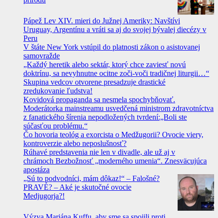
Pápež Lev XIV. mieri do Južnej Ameriky: Navštívi
Uruguay, Argentínu a vráti sa aj do svojej bývalej diecézy v
Peru
V štáte New York vstúpil do platnosti zákon o asistovanej
samovražde
„Každý heretik alebo sektár, ktorý chce zaviesť novú
doktrínu, sa nevyhnutne ocitne zoči-voči tradičnej liturgii…“
Skupina vedcov otvorene presadzuje drastické
zredukovanie ľudstva!
Kovidová propaganda sa nesmela spochybňovať.
Moderátorka mainstreamu usvedčená ministrom zdravotníctva
z fanatického šírenia nepodložených tvrdení:„Boli ste
súčasťou problému.“
Čo hovoria teológ a exorcista o Medžugorii? Ovocie viery,
kontroverzie alebo neposlušnosť?
Rúhavé predstavenia nie len v divadle, ale už aj v
chrámoch Bezbožnosť „moderného umenia“. Znesväcujúca
apostáza
„Sú to podvodníci, mám dôkaz!“ – Falošné?
PRAVÉ? – Aké je skutočné ovocie
Medjugorja?!
Výzva Mariána Kuffu, aby sme sa spojili proti