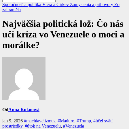
Spoločnosť a politika
Viera a Cirkev
Zamyslenia a príhovory
Zo
zahraničia
Najväčšia politická lož: Čo nás
učí kríza vo Venezuele o moci a
morálke?
Od
Anna Kulanová
jan 9, 2026
#machiavelizmus
,
#Maduro
,
#Trump
,
#účel svätí
prostriedky
,
#útok na Venezuelu
,
#Venezuela