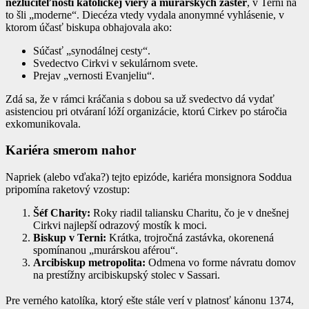
nezlučiteľnosti katolíckej viery a murárskych záster
, v Terni na
to šli „moderne“. Diecéza vtedy vydala anonymné vyhlásenie, v
ktorom účasť biskupa obhajovala ako:
Súčasť „synodálnej cesty“.
Svedectvo Cirkvi v sekulárnom svete.
Prejav „vernosti Evanjeliu“.
Zdá sa, že v rámci kráčania s dobou sa už svedectvo dá vydať
asistenciou pri otváraní lóží organizácie, ktorú Cirkev po stáročia
exkomunikovala.
Kariéra smerom nahor
Napriek (alebo vďaka?) tejto epizóde, kariéra monsignora Soddua
pripomína raketový vzostup:
Šéf Charity:
Roky riadil taliansku Charitu, čo je v dnešnej
Cirkvi najlepší odrazový mostík k moci.
Biskup v Terni:
Krátka, trojročná zastávka, okorenená
spomínanou „murárskou aférou“.
Arcibiskup metropolita:
Odmena vo forme návratu domov
na prestížny arcibiskupský stolec v Sassari.
Pre verného katolíka, ktorý ešte stále verí v platnosť kánonu 1374,