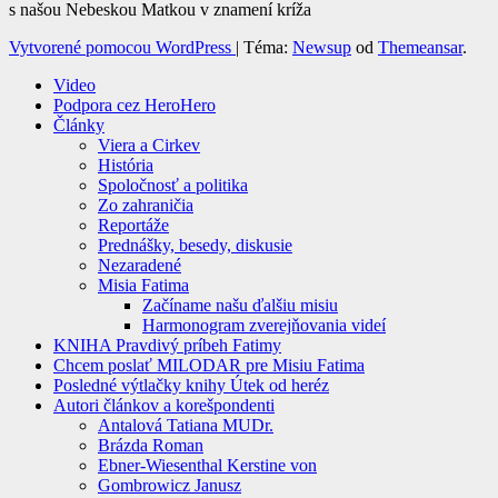
s našou Nebeskou Matkou v znamení kríža
Vytvorené pomocou WordPress
|
Téma:
Newsup
od
Themeansar
.
Video
Podpora cez HeroHero
Články
Viera a Cirkev
História
Spoločnosť a politika
Zo zahraničia
Reportáže
Prednášky, besedy, diskusie
Nezaradené
Misia Fatima
Začíname našu ďalšiu misiu
Harmonogram zverejňovania videí
KNIHA Pravdivý príbeh Fatimy
Chcem poslať MILODAR pre Misiu Fatima
Posledné výtlačky knihy Útek od heréz
Autori článkov a korešpondenti
Antalová Tatiana MUDr.
Brázda Roman
Ebner-Wiesenthal Kerstine von
Gombrowicz Janusz