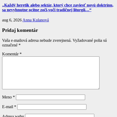
„Každý heretik alebo sektár, ktorý chce zaviesť novú doktrínu,
sa nevyhnutne ocitne zoči-voči tradičnej liturgii…“
aug 6, 2026
Anna Kulanová
Pridaj komentár
Vaša e-mailová adresa nebude zverejnená.
Vyžadované polia sú
označené
*
Komentár
*
Meno
*
E-mail
*
Adresa webu