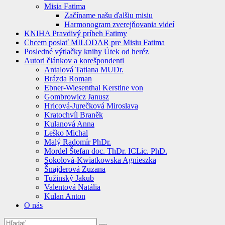
Misia Fatima
Začíname našu ďalšiu misiu
Harmonogram zverejňovania videí
KNIHA Pravdivý príbeh Fatimy
Chcem poslať MILODAR pre Misiu Fatima
Posledné výtlačky knihy Útek od heréz
Autori článkov a korešpondenti
Antalová Tatiana MUDr.
Brázda Roman
Ebner-Wiesenthal Kerstine von
Gombrowicz Janusz
Hricová-Jurečková Miroslava
Kratochvíl Braněk
Kulanová Anna
Leško Michal
Malý Radomír PhDr.
Mordel Štefan doc. ThDr. ICLic. PhD.
Sokolová-Kwiatkowska Agnieszka
Šnajderová Zuzana
Tužinský Jakub
Valentová Natália
Kulan Anton
O nás