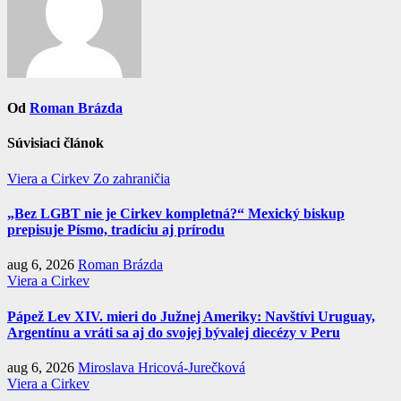
Od
Roman Brázda
Súvisiaci článok
Viera a Cirkev
Zo zahraničia
„Bez LGBT nie je Cirkev kompletná?“ Mexický biskup
prepisuje Písmo, tradíciu aj prírodu
aug 6, 2026
Roman Brázda
Viera a Cirkev
Pápež Lev XIV. mieri do Južnej Ameriky: Navštívi Uruguay,
Argentínu a vráti sa aj do svojej bývalej diecézy v Peru
aug 6, 2026
Miroslava Hricová-Jurečková
Viera a Cirkev