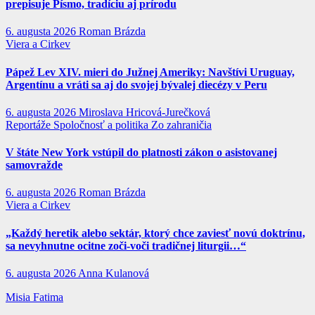
prepisuje Písmo, tradíciu aj prírodu
6. augusta 2026
Roman Brázda
Viera a Cirkev
Pápež Lev XIV. mieri do Južnej Ameriky: Navštívi Uruguay,
Argentínu a vráti sa aj do svojej bývalej diecézy v Peru
6. augusta 2026
Miroslava Hricová-Jurečková
Reportáže
Spoločnosť a politika
Zo zahraničia
V štáte New York vstúpil do platnosti zákon o asistovanej
samovražde
6. augusta 2026
Roman Brázda
Viera a Cirkev
„Každý heretik alebo sektár, ktorý chce zaviesť novú doktrínu,
sa nevyhnutne ocitne zoči-voči tradičnej liturgii…“
6. augusta 2026
Anna Kulanová
Misia Fatima