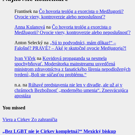
Frantisek
na
Čo hovoria teológ a exorcista o Medžugorii?
Ovocie viery, kontroverzie alebo neposlušnosť?
Anna Kulanová
na
Čo hovoria teológ a exorcista o
Medžugorii? Ovocie viery, kontroverzie alebo neposlušnosť?
Anton Selecký
na
„Sú to podvodníci, mám dôkaz!“ –
Falošné? PRAVÉ? – Aké je skutočné ovocie Medjugorja?!
Ivan Vlček
na
Kovidová propaganda sa nesmela
spochybňovať. Moderátorka mainstreamu usvedčená
ministrom zdravotníctva z fanatického šírenia nepodložených
tvrdení:„Boli ste súčasťou problému.“
n.a.
na
Rúhavé predstavenia nie len v divadle, ale už aj v
chrámoch Bezbožnosť „moderného umenia“. Znesväcujúca
apostáza
You missed
Viera a Cirkev
Zo zahraničia
„Bez LGBT nie je Cirkev kompletná?“ Mexický biskup