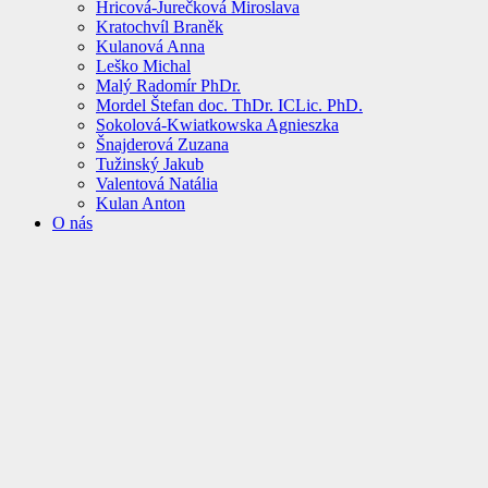
Hricová-Jurečková Miroslava
Kratochvíl Braněk
Kulanová Anna
Leško Michal
Malý Radomír PhDr.
Mordel Štefan doc. ThDr. ICLic. PhD.
Sokolová-Kwiatkowska Agnieszka
Šnajderová Zuzana
Tužinský Jakub
Valentová Natália
Kulan Anton
O nás