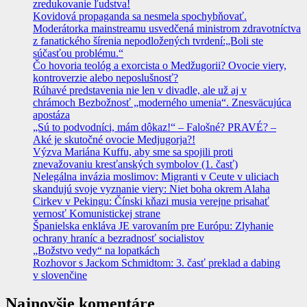
zredukovanie ľudstva!
Kovidová propaganda sa nesmela spochybňovať.
Moderátorka mainstreamu usvedčená ministrom zdravotníctva
z fanatického šírenia nepodložených tvrdení:„Boli ste
súčasťou problému.“
Čo hovoria teológ a exorcista o Medžugorii? Ovocie viery,
kontroverzie alebo neposlušnosť?
Rúhavé predstavenia nie len v divadle, ale už aj v
chrámoch Bezbožnosť „moderného umenia“. Znesväcujúca
apostáza
„Sú to podvodníci, mám dôkaz!“ – Falošné? PRAVÉ? –
Aké je skutočné ovocie Medjugorja?!
Výzva Mariána Kuffu, aby sme sa spojili proti
znevažovaniu kresťanských symbolov (1. časť)
Nelegálna invázia moslimov: Migranti v Ceute v uliciach
skandujú svoje vyznanie viery: Niet boha okrem Alaha
Cirkev v Pekingu: Čínski kňazi musia verejne prisahať
vernosť Komunistickej strane
Španielska enkláva JE varovaním pre Európu: Zlyhanie
ochrany hraníc a bezradnosť socialistov
„Božstvo vedy“ na lopatkách
Rozhovor s Jackom Schmidtom: 3. časť preklad a dabing
v slovenčine
Najnovšie komentáre