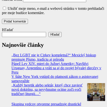
Uložiť moje meno, e-mail a webovú stránku v tomto prehliadači
pre moje budúce komentáre.
Hľadať
Hľadať
Najnovšie články
„Bez LGBT nie je Cirkev kompletná?“ Mexický biskup
prepisuje Písmo, tradíciu aj prírodu
Pápež Lev XIV. mieri do Južnej Ameriky: Navštívi
Uruguay, Argentínu a vráti sa aj do svojej bývalej diecézy v
Peru
V štáte New York vstúpil do platnosti zákon o asistovanej
samovražde
„Každý heretik alebo sektár, ktorý chce zaviesť
novú doktrínu, sa nevyhnutne ocitne zoči-voči
tradičnej liturgii…“
Skupina vedcov otvorene presadzuje drastické