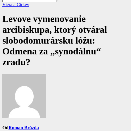
Viera a Cirkev
Levove vymenovanie
arcibiskupa, ktorý otváral
slobodomurársku lóžu:
Odmena za „synodálnu“
zradu?
Od
Roman Brázda