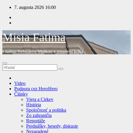
Prejsť
7. augusta 2026
16:00
na
obsah
Misia Fatima
s našou Nebeskou Matkou v znamení kríža
Video
Podpora cez HeroHero
Články
Viera a Cirkev
História
Spoločnosť a politika
Zo zahraničia
Reportáže
Prednášky, besedy, diskusie
Nezaradené