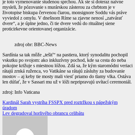
je toto vymenovanie studenou sprchou. Ak ste si doteraz naivne
mysleli, že pózovanie s murárskou zásterou za chrbtom je v
životopise biskupa červenou čiarou, monsignore Soddu vás práve
vyviedol z omylu. V dnešnom Ríme sa zjavne nenosí „zatvárať
dvere“, a je úplne jedno, či tie dvere vedú do rituálnej siene
proticirkevne orientovanej organizácie.
zdroj obr: BBC-News
Sardínia sa tak môže „tešiť“ na pastiera, ktorý synodalitu pochopil
vskutku po svojom: ako inkluzívny pochod, kde sa cesta do neba
pokojne križuje s miestnou lóžou. Zdá sa, že kým staromódni veriaci
rátajú zrnká ruženca, vo Vatikáne sa rátajú zásluhy za budovanie
mostov – aj keby tie mosty mali viesť priamo do tlamy vlka. Ostáva
len dúfať, že v Sassari mu už v lóži nepripravujú uvítací ceremoniál.
zdroj: Info Vaticana
Navigácia
Kardinál Sarah vystríha FSSPX pred roztržkou s pápežským
úradom
v
Lev degradoval horlivého obrancu celibátu
článku