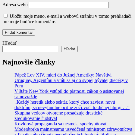
Adresa webu
Uložiť moje meno, e-mail a webovú stránku v tomto prehliadači
pre moje budúce komentáre.
Hľadať
Hľadať
Najnovšie články
Pápež Lev XIV. mieri do Južnej Ameriky: Navštívi
Uruguay, Argentínu a vráti sa aj do svojej bývalej diecézy v
Peru
V štáte New York vstúpil do platnosti zákon o asistovanej
samovražde
„Každý heretik alebo sektár, ktorý chce zaviesť novú
doktrínu, sa nevyhnutne ocitne zoči-voči tradičnej liturgii…“
Skupina vedcov otvorene presadzuje drastické
zredukovanie ľudstva!
Kovidová propaganda sa nesmela spochybňovať.
Moderátorka mainstreamu usvedčená ministrom zdravotníctva
z fanatického šírenia nepodložených tvrdení:„Boli ste