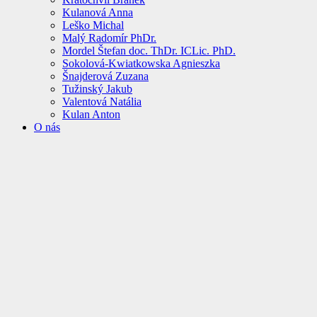
Kulanová Anna
Leško Michal
Malý Radomír PhDr.
Mordel Štefan doc. ThDr. ICLic. PhD.
Sokolová-Kwiatkowska Agnieszka
Šnajderová Zuzana
Tužinský Jakub
Valentová Natália
Kulan Anton
O nás