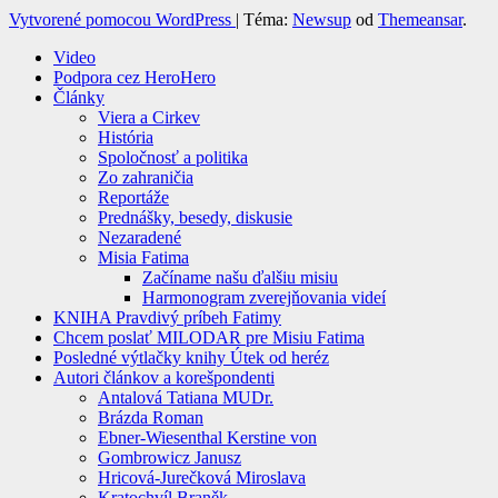
Vytvorené pomocou WordPress
|
Téma:
Newsup
od
Themeansar
.
Video
Podpora cez HeroHero
Články
Viera a Cirkev
História
Spoločnosť a politika
Zo zahraničia
Reportáže
Prednášky, besedy, diskusie
Nezaradené
Misia Fatima
Začíname našu ďalšiu misiu
Harmonogram zverejňovania videí
KNIHA Pravdivý príbeh Fatimy
Chcem poslať MILODAR pre Misiu Fatima
Posledné výtlačky knihy Útek od heréz
Autori článkov a korešpondenti
Antalová Tatiana MUDr.
Brázda Roman
Ebner-Wiesenthal Kerstine von
Gombrowicz Janusz
Hricová-Jurečková Miroslava
Kratochvíl Braněk