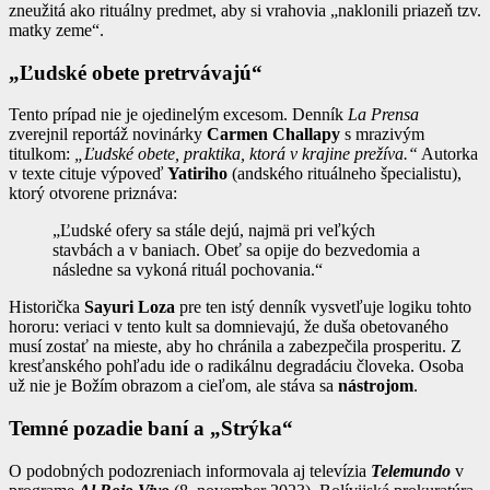
zneužitá ako rituálny predmet, aby si vrahovia „naklonili priazeň tzv.
matky zeme“.
„Ľudské obete pretrvávajú“
Tento prípad nie je ojedinelým excesom. Denník
La Prensa
zverejnil reportáž novinárky
Carmen Challapy
s mrazivým
titulkom:
„Ľudské obete, praktika, ktorá v krajine prežíva.“
Autorka
v texte cituje výpoveď
Yatiriho
(andského rituálneho špecialistu),
ktorý otvorene priznáva:
„Ľudské ofery sa stále dejú, najmä pri veľkých
stavbách a v baniach. Obeť sa opije do bezvedomia a
následne sa vykoná rituál pochovania.“
Historička
Sayuri Loza
pre ten istý denník vysvetľuje logiku tohto
hororu: veriaci v tento kult sa domnievajú, že duša obetovaného
musí zostať na mieste, aby ho chránila a zabezpečila prosperitu. Z
kresťanského pohľadu ide o radikálnu degradáciu človeka. Osoba
už nie je Božím obrazom a cieľom, ale stáva sa
nástrojom
.
Temné pozadie baní a „Strýka“
O podobných podozreniach informovala aj televízia
Telemundo
v