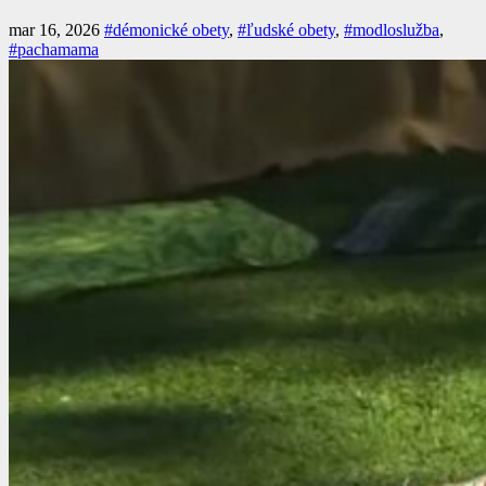
mar 16, 2026
#démonické obety
,
#ľudské obety
,
#modloslužba
,
#pachamama