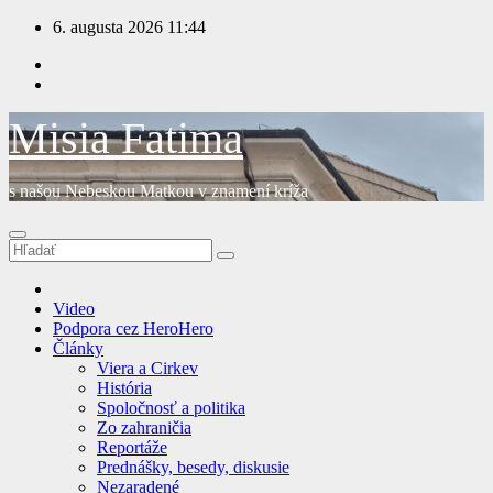
Prejsť
6. augusta 2026
11:44
na
obsah
Misia Fatima
s našou Nebeskou Matkou v znamení kríža
Video
Podpora cez HeroHero
Články
Viera a Cirkev
História
Spoločnosť a politika
Zo zahraničia
Reportáže
Prednášky, besedy, diskusie
Nezaradené