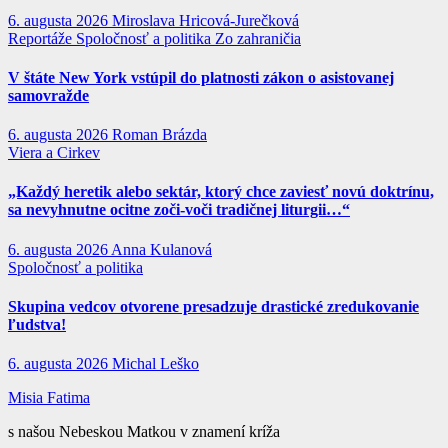
6. augusta 2026
Miroslava Hricová-Jurečková
Reportáže
Spoločnosť a politika
Zo zahraničia
V štáte New York vstúpil do platnosti zákon o asistovanej
samovražde
6. augusta 2026
Roman Brázda
Viera a Cirkev
„Každý heretik alebo sektár, ktorý chce zaviesť novú doktrínu,
sa nevyhnutne ocitne zoči-voči tradičnej liturgii…“
6. augusta 2026
Anna Kulanová
Spoločnosť a politika
Skupina vedcov otvorene presadzuje drastické zredukovanie
ľudstva!
6. augusta 2026
Michal Leško
Misia Fatima
s našou Nebeskou Matkou v znamení kríža