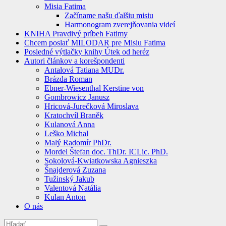
Misia Fatima
Začíname našu ďalšiu misiu
Harmonogram zverejňovania videí
KNIHA Pravdivý príbeh Fatimy
Chcem poslať MILODAR pre Misiu Fatima
Posledné výtlačky knihy Útek od heréz
Autori článkov a korešpondenti
Antalová Tatiana MUDr.
Brázda Roman
Ebner-Wiesenthal Kerstine von
Gombrowicz Janusz
Hricová-Jurečková Miroslava
Kratochvíl Braněk
Kulanová Anna
Leško Michal
Malý Radomír PhDr.
Mordel Štefan doc. ThDr. ICLic. PhD.
Sokolová-Kwiatkowska Agnieszka
Šnajderová Zuzana
Tužinský Jakub
Valentová Natália
Kulan Anton
O nás