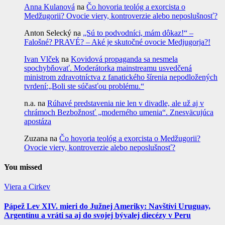
Anna Kulanová
na
Čo hovoria teológ a exorcista o
Medžugorii? Ovocie viery, kontroverzie alebo neposlušnosť?
Anton Selecký
na
„Sú to podvodníci, mám dôkaz!“ –
Falošné? PRAVÉ? – Aké je skutočné ovocie Medjugorja?!
Ivan Vlček
na
Kovidová propaganda sa nesmela
spochybňovať. Moderátorka mainstreamu usvedčená
ministrom zdravotníctva z fanatického šírenia nepodložených
tvrdení:„Boli ste súčasťou problému.“
n.a.
na
Rúhavé predstavenia nie len v divadle, ale už aj v
chrámoch Bezbožnosť „moderného umenia“. Znesväcujúca
apostáza
Zuzana
na
Čo hovoria teológ a exorcista o Medžugorii?
Ovocie viery, kontroverzie alebo neposlušnosť?
You missed
Viera a Cirkev
Pápež Lev XIV. mieri do Južnej Ameriky: Navštívi Uruguay,
Argentínu a vráti sa aj do svojej bývalej diecézy v Peru