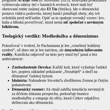
programe
Al Rojo Vivo
(8. november 2023). Bolívijská prokuratúra
vyšetrovala nálezy tiel v banských revíroch, ktoré mali byť
obetované entite známej ako
El Tío
(Strýko). Ide o démonickú
postavu vládcu podsvetia, ktorej baníci prinášajú obety, aby ich
ochránila pred nešťastím. Opäť sa tu opakuje rovnaký vzorec: krv,
baňa a hlboká poverčivosť, ktorá nemá
nič spoločné s nevinným
folklórom.
Teologický verdikt: Modloslužba a démonizmus
Pokračovať v tvrdení, že Pachamama je len „vznešený kultúrny
symbol“, už dnes nie je len naivitou, ale
úmyselným falšovaním
reality
. Katolícka odpoveď na tieto javy musí byť jasná a bez
ambivalencie:
Znehodnotenie človeka:
Každý kult, ktorý vyžaduje ľudskú
krv, popiera základné prikázanie „Nezabiješ“ a útočí na
dôstojnosť ľudskej bytosti.
Idolatria:
Nahradenie Stvoriteľa zbožštenou Zemou je čistým
pohanstvom.
Démonický rozmer:
Ak rituál zahŕňa inmoláciu nevinných
za účelom získania prospechu, prekračuje hranicu
modloslužby a vstupuje do sféry, ktorú Cirkev odjakživa
definovala ako démonickú.