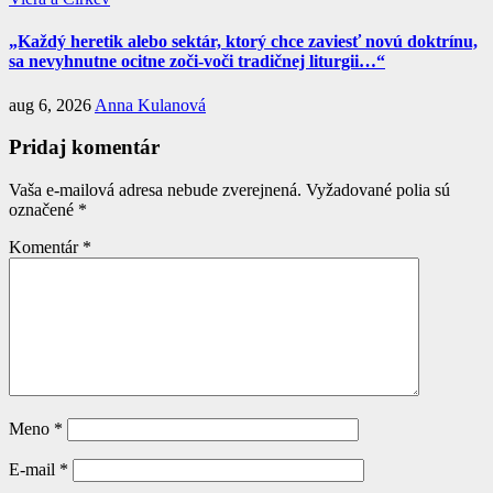
„Každý heretik alebo sektár, ktorý chce zaviesť novú doktrínu,
sa nevyhnutne ocitne zoči-voči tradičnej liturgii…“
aug 6, 2026
Anna Kulanová
Pridaj komentár
Vaša e-mailová adresa nebude zverejnená.
Vyžadované polia sú
označené
*
Komentár
*
Meno
*
E-mail
*