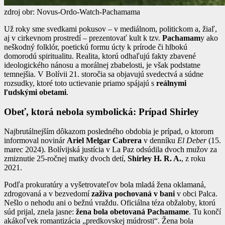
zdroj obr: Novus-Ordo-Watch-Pachamama
Už roky sme svedkami pokusov – v mediálnom, politickom a, žiaľ,
aj v cirkevnom prostredí – prezentovať kult k tzv.
Pachamam
y ako
neškodný folklór, poetickú formu úcty k prírode či hlbokú
domorodú spiritualitu. Realita, ktorú odhaľujú fakty zbavené
ideologického nánosu a morálnej zbabelosti, je však podstatne
temnejšia. V Bolívii 21. storočia sa objavujú svedectvá a súdne
rozsudky, ktoré toto uctievanie priamo spájajú s
reálnymi
ľudskými obetami
.
Obeť, ktorá nebola symbolická: Prípad Shirley
Najbrutálnejším dôkazom posledného obdobia je prípad, o ktorom
informoval novinár
Ariel Melgar Cabrera
v denníku
El Deber
(15.
marec 2024). Bolívijská justícia v La Paz odsúdila dvoch mužov za
zmiznutie 25-ročnej matky dvoch detí,
Shirley H. R. A.
, z roku
2021.
Podľa prokuratúry a vyšetrovateľov bola mladá žena oklamaná,
zdrogovaná a v bezvedomí
zaživa pochovaná v bani
v obci Palca.
Nešlo o nehodu ani o bežnú vraždu. Oficiálna téza obžaloby, ktorú
súd prijal, znela jasne:
žena bola obetovaná Pachamame
. Tu končí
akákoľvek romantizácia „predkovskej múdrosti“. Žena bola