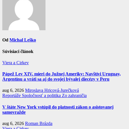
Od
Michal Leško
Súvisiaci článok
Viera a Cirkev
Pápež Lev XIV. mieri do Južnej Ameriky: Navštívi Uruguay,
Argentínu a vráti sa aj do svojej bývalej diecézy v Peru
aug 6, 2026
Miroslava Hricová-Jurečková
Reportáže
Spoločnosť a politika
Zo zahraničia
V štáte New York vstúpil do platnosti zákon o asistovanej
samovražde
aug 6, 2026
Roman Brázda
Viera a Cirkev