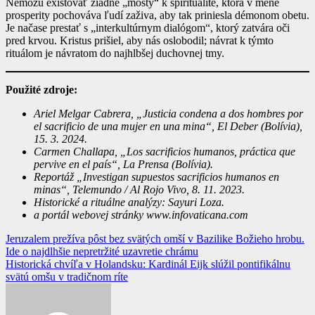
Nemôžu existovať žiadne „mosty“ k spiritualite, ktorá v mene
prosperity pochováva ľudí zaživa, aby tak priniesla démonom obetu.
Je načase prestať s „interkultúrnym dialógom“, ktorý zatvára oči
pred krvou. Kristus prišiel, aby nás oslobodil; návrat k týmto
rituálom je návratom do najhlbšej duchovnej tmy.
Použité zdroje:
Ariel Melgar Cabrera, „Justicia condena a dos hombres por
el sacrificio de una mujer en una mina“, El Deber (Bolívia),
15. 3. 2024.
Carmen Challapa, „Los sacrificios humanos, práctica que
pervive en el país“, La Prensa (Bolívia).
Reportáž „Investigan supuestos sacrificios humanos en
minas“, Telemundo / Al Rojo Vivo, 8. 11. 2023.
Historické a rituálne analýzy: Sayuri Loza.
a portál webovej stránky www.infovaticana.com
Navigácia
Jeruzalem prežíva pôst bez svätých omší v Bazilike Božieho hrobu.
Ide o najdlhšie nepretržité uzavretie chrámu
v
Historická chvíľa v Holandsku: Kardinál Eijk slúžil pontifikálnu
článku
svätú omšu v tradičnom ríte