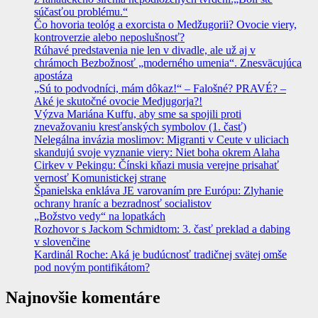
súčasťou problému.“
Čo hovoria teológ a exorcista o Medžugorii? Ovocie viery,
kontroverzie alebo neposlušnosť?
Rúhavé predstavenia nie len v divadle, ale už aj v
chrámoch Bezbožnosť „moderného umenia“. Znesväcujúca
apostáza
„Sú to podvodníci, mám dôkaz!“ – Falošné? PRAVÉ? –
Aké je skutočné ovocie Medjugorja?!
Výzva Mariána Kuffu, aby sme sa spojili proti
znevažovaniu kresťanských symbolov (1. časť)
Nelegálna invázia moslimov: Migranti v Ceute v uliciach
skandujú svoje vyznanie viery: Niet boha okrem Alaha
Cirkev v Pekingu: Čínski kňazi musia verejne prisahať
vernosť Komunistickej strane
Španielska enkláva JE varovaním pre Európu: Zlyhanie
ochrany hraníc a bezradnosť socialistov
„Božstvo vedy“ na lopatkách
Rozhovor s Jackom Schmidtom: 3. časť preklad a dabing
v slovenčine
Kardinál Roche: Aká je budúcnosť tradičnej svätej omše
pod novým pontifikátom?
Najnovšie komentáre