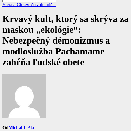
Viera a Cirkev
Zo zahraničia
Krvavý kult, ktorý sa skrýva za
maskou „ekológie“:
Nebezpečný démonizmus a
modloslužba Pachamame
zahŕňa ľudské obete
Od
Michal Leško