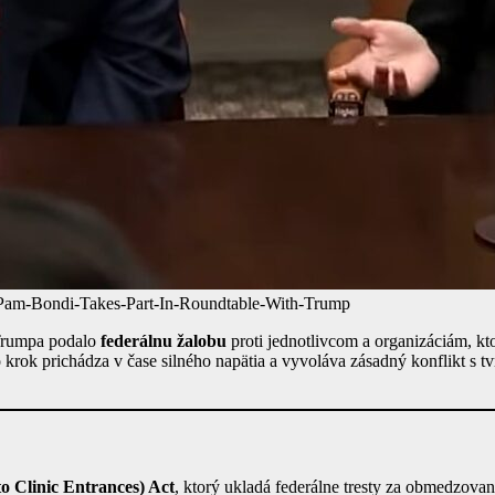
am-Bondi-Takes-Part-In-Roundtable-With-Trump
 Trumpa podalo
federálnu žalobu
proti jednotlivcom a organizáciám, kt
 krok prichádza v čase silného napätia a vyvoláva zásadný konflikt s t
 Clinic Entrances) Act
, ktorý ukladá federálne tresty za obmedzovani