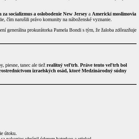
a za socializmus a oslobodenie New Jersey
a
Americkí moslimovia
ilie, čím narušili právo komunity na náboženské vyznanie.
ení generálna prokurátorka Pamela Bondi s tým, že žaloba zdôrazňuje
 piesne, tanec ale tiež
realitný veľtrh
.
Práve tento veľtrh bol
rostredníctvom izraelských osád, ktoré Medzinárodný súdny
ie útoku.
sa nakoniec ubránil úderom baterkou a utiekol.