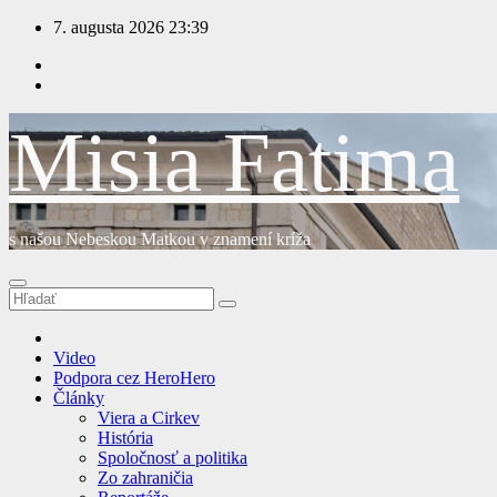
Prejsť
7. augusta 2026
23:39
na
obsah
Misia Fatima
s našou Nebeskou Matkou v znamení kríža
Video
Podpora cez HeroHero
Články
Viera a Cirkev
História
Spoločnosť a politika
Zo zahraničia