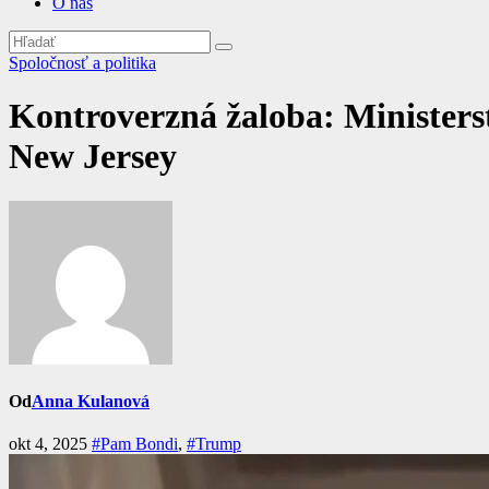
O nás
Spoločnosť a politika
Kontroverzná žaloba: Ministerst
New Jersey
Od
Anna Kulanová
okt 4, 2025
#Pam Bondi
,
#Trump