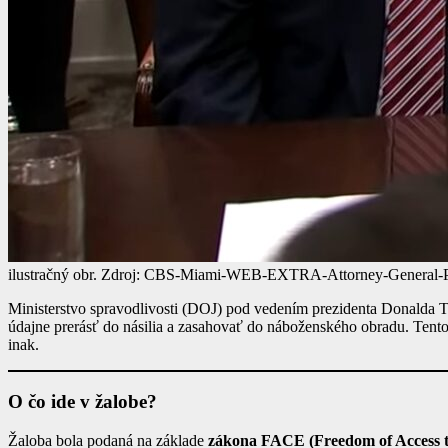
ilustračný obr. Zdroj: CBS-Miami-WEB-EXTRA-Attorney-General-P
Ministerstvo spravodlivosti (DOJ) pod vedením prezidenta Donalda
údajne prerásť do násilia a zasahovať do náboženského obradu. Tento
inak.
O čo ide v žalobe?
Žaloba bola podaná na základe
zákona FACE (Freedom of Access to