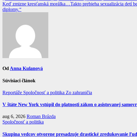
Keď zmizne kresťanská morálka…Takto prebieha sexualizácia detí bez
v
diplomy.“
článku
Od
Anna Kulanová
Súvisiaci článok
Reportáže
Spoločnosť a politika
Zo zahraničia
V štáte New York vstúpil do platnosti zákon o asistovanej samov
aug 6, 2026
Roman Brázda
Spoločnosť a politika
Skupina vedcov otvorene presadzuje drastické zredukovanie ľud