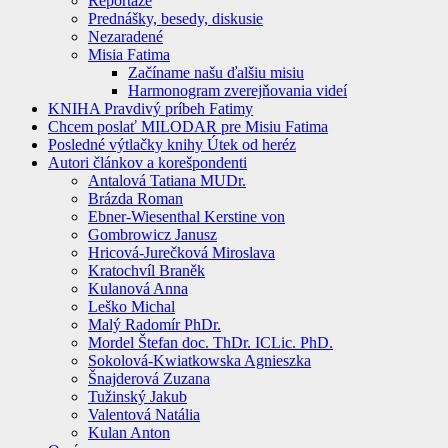
Reportáže
Prednášky, besedy, diskusie
Nezaradené
Misia Fatima
Začíname našu ďalšiu misiu
Harmonogram zverejňovania videí
KNIHA Pravdivý príbeh Fatimy
Chcem poslať MILODAR pre Misiu Fatima
Posledné výtlačky knihy Útek od heréz
Autori článkov a korešpondenti
Antalová Tatiana MUDr.
Brázda Roman
Ebner-Wiesenthal Kerstine von
Gombrowicz Janusz
Hricová-Jurečková Miroslava
Kratochvíl Braněk
Kulanová Anna
Leško Michal
Malý Radomír PhDr.
Mordel Štefan doc. ThDr. ICLic. PhD.
Sokolová-Kwiatkowska Agnieszka
Šnajderová Zuzana
Tužinský Jakub
Valentová Natália
Kulan Anton