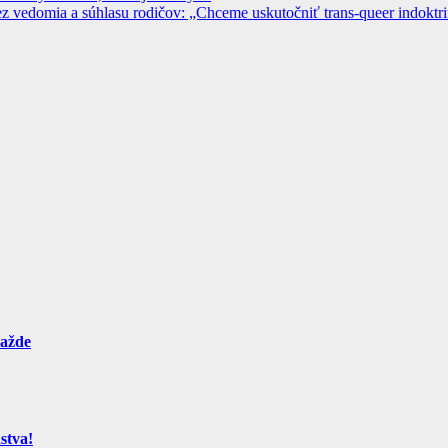
 vedomia a súhlasu rodičov: „Chceme uskutočniť trans-queer indoktrin
ražde
stva!