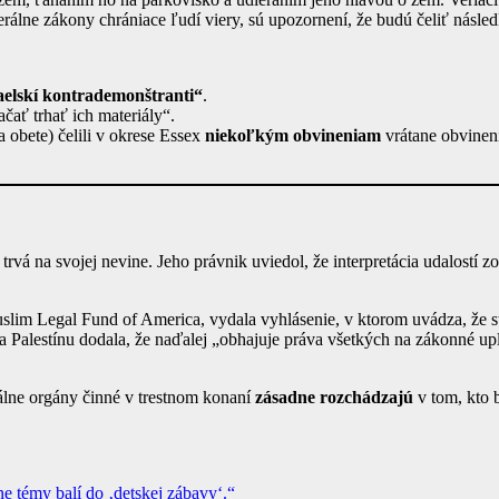
derálne zákony chrániace ľudí viery, sú upozornení, že budú čeliť násl
aelskí kontrademonštranti“
.
ať trhať ich materiály“.
 obete) čelili v okrese Essex
niekoľkým obvineniam
vrátane obvinení
rvá na svojej nevine. Jeho právnik uviedol, že interpretácia udalostí zo
uslim Legal Fund of America, vydala vyhlásenie, v ktorom uvádza, že 
 Palestínu dodala, že naďalej „obhajuje práva všetkých na zákonné u
kálne orgány činné v trestnom konaní
zásadne rozchádzajú
v tom, kto b
lne témy balí do ‚detskej zábavy‘.“