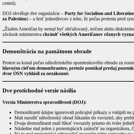
centrá).
DOJ obviňuje dve organizácie –
Party for Socialism and Liberati
za Palestínu
) – a šesť jednotlivcov z toho, že počas protestu pred s
„Žiaden Američan by nemal byť obťažovaný, terčom alebo diskriminov
záväzok ministerstva
chrániť všetkých Američanov rôznych vyzna
Demonštrácia na pamätnom obrade
Protest sa konal počas náboženského spomienkového obradu za zosnul
hlavným cieľom demonštrantov, pretože ponúkal predaj pozemko
dvor OSN vyhlásil za nezákonné.
Dve protichodné verzie násilia
Verzia Ministerstva spravodlivosti (DOJ):
Demonštranti údajne ignorovali policajné príkazy a vstúpili 
Mali narušiť náboženský obrad fúkaním do vuvuziel, aby prehl
Dvaja demonštranti mali fúkať vuvuzely priamo do tváre jedného
Následne mal jeden z protestujúcich zaútočiť na organizátora, 
Na to mal protestujúci odpovedať zrazením tohto veriaceho na 