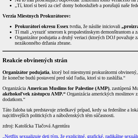
„Tí, ktorí si berú za cieľ domy bohoslužieb a porušujú naše fe
Verzia Miestnych Prokurátorov:
Prokurátori okresu Essex
tvrdia, že násilie iniciovali
„proizr
Tí mali „vyraziť smerom k propalestínskym demonštrantom a zač
Organizátor podujatia a druhý veriaci (ktorých DOJ považuje za
nezákonného držania zbrane.
Reakcie obvinených strán
Organizátor podujatia
, ktorý bol miestnymi prokurátormi obvinený, t
že konečne budú postavení pred súd ľudia, ktorí si to zaslúžia.“
Organizácia
American Muslims for Palestine (AMP)
, zastúpená M
akéhokoľvek zástupcu AMP.“
Organizácia amerických moslimov za
dodatkom.“
Táto žaloba tak predstavuje zriedkavý prípad, kedy sa federálne a lo
najcitlivejších politických a náboženských tém súčasnosti.
zdroj: Katolícka Tlačová Agentúra
Navigácia
„Netflix sexualizuje deti tým, že explicitné, grafické, radikálne sexuá