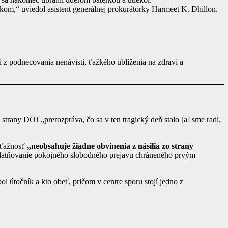
edkom,“ uviedol asistent generálnej prokurátorky Harmeet K. Dhillon.
 z podnecovania nenávisti, ťažkého ublíženia na zdraví a
 strany DOJ „prerozpráva, čo sa v ten tragický deň stalo [a] sme radi,
sťažnosť
„neobsahuje žiadne obvinenia z násilia zo strany
platňovanie pokojného slobodného prejavu chráneného prvým
ol útočník a kto obeť, pričom v centre sporu stojí jedno z