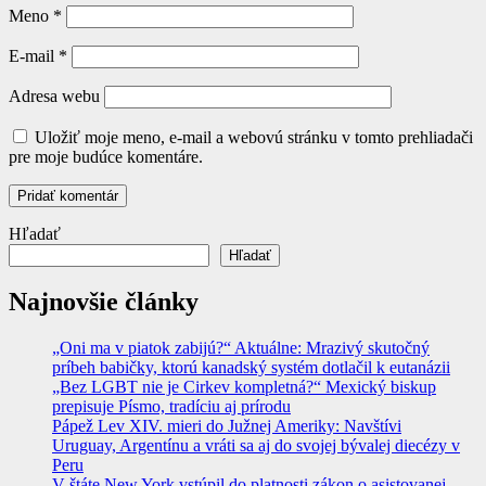
Meno
*
E-mail
*
Adresa webu
Uložiť moje meno, e-mail a webovú stránku v tomto prehliadači
pre moje budúce komentáre.
Hľadať
Hľadať
Najnovšie články
„Oni ma v piatok zabijú?“ Aktuálne: Mrazivý skutočný
príbeh babičky, ktorú kanadský systém dotlačil k eutanázii
„Bez LGBT nie je Cirkev kompletná?“ Mexický biskup
prepisuje Písmo, tradíciu aj prírodu
Pápež Lev XIV. mieri do Južnej Ameriky: Navštívi
Uruguay, Argentínu a vráti sa aj do svojej bývalej diecézy v
Peru
V štáte New York vstúpil do platnosti zákon o asistovanej