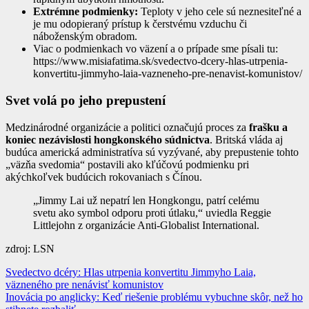
Extrémne podmienky:
Teploty v jeho cele sú neznesiteľné a
je mu odopieraný prístup k čerstvému vzduchu či
náboženským obradom.
Viac o podmienkach vo väzení a o prípade sme písali tu:
https://www.misiafatima.sk/svedectvo-dcery-hlas-utrpenia-
konvertitu-jimmyho-laia-vazneneho-pre-nenavist-komunistov/
Svet volá po jeho prepustení
Medzinárodné organizácie a politici označujú proces za
frašku a
koniec nezávislosti hongkonského súdnictva
. Britská vláda aj
budúca americká administratíva sú vyzývané, aby prepustenie tohto
„väzňa svedomia“ postavili ako kľúčovú podmienku pri
akýchkoľvek budúcich rokovaniach s Čínou.
„Jimmy Lai už nepatrí len Hongkongu, patrí celému
svetu ako symbol odporu proti útlaku,“ uviedla Reggie
Littlejohn z organizácie Anti-Globalist International.
zdroj: LSN
Navigácia
Svedectvo dcéry: Hlas utrpenia konvertitu Jimmyho Laia,
väzneného pre nenávisť komunistov
v
Inovácia po anglicky: Keď riešenie problému vybuchne skôr, než ho