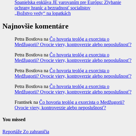
Španielska enkláva JE varovaním pre Európu: Zlyhanie
ochrany hraníc a bezradnosť socialistov
„Božstvo vedy“ na lopatkách
Najnovšie komentáre
Petra Bostlova
na
Čo hovoria teológ a exorcista o
Medžugorii? Ovocie viery, kontroverzie alebo neposlušnosť?
Petra Bostlova
na
Čo hovoria teológ a exorcista o
Medžugorii? Ovocie viery, kontroverzie alebo neposlušnosť?
Petra Bostlova
na
Čo hovoria teológ a exorcista o
Medžugorii? Ovocie viery, kontroverzie alebo neposlušnosť?
Petra Bostlova
na
Čo hovoria teológ a exorcista o
Medžugorii? Ovocie viery, kontroverzie alebo neposlušnosť?
Frantisek
na
Čo hovoria teológ a exorcista o Medžugorii?
Ovocie viery, kontroverzie alebo neposlušnosť?
You missed
Reportáže
Zo zahraničia