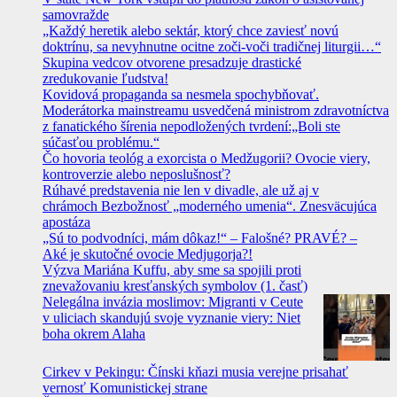
samovražde
„Každý heretik alebo sektár, ktorý chce zaviesť novú
doktrínu, sa nevyhnutne ocitne zoči-voči tradičnej liturgii…“
Skupina vedcov otvorene presadzuje drastické
zredukovanie ľudstva!
Kovidová propaganda sa nesmela spochybňovať.
Moderátorka mainstreamu usvedčená ministrom zdravotníctva
z fanatického šírenia nepodložených tvrdení:„Boli ste
súčasťou problému.“
Čo hovoria teológ a exorcista o Medžugorii? Ovocie viery,
kontroverzie alebo neposlušnosť?
Rúhavé predstavenia nie len v divadle, ale už aj v
chrámoch Bezbožnosť „moderného umenia“. Znesväcujúca
apostáza
„Sú to podvodníci, mám dôkaz!“ – Falošné? PRAVÉ? –
Aké je skutočné ovocie Medjugorja?!
Výzva Mariána Kuffu, aby sme sa spojili proti
znevažovaniu kresťanských symbolov (1. časť)
Nelegálna invázia moslimov: Migranti v Ceute
v uliciach skandujú svoje vyznanie viery: Niet
boha okrem Alaha
Cirkev v Pekingu: Čínski kňazi musia verejne prisahať
vernosť Komunistickej strane