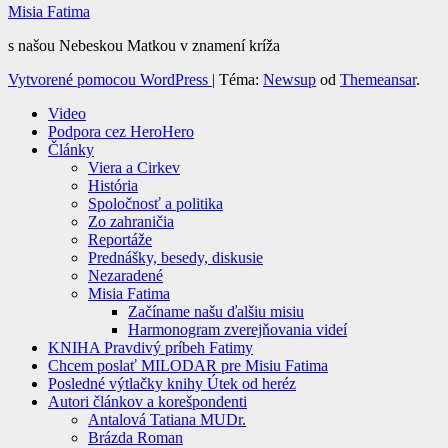
Misia Fatima
s našou Nebeskou Matkou v znamení kríža
Vytvorené pomocou WordPress
|
Téma:
Newsup
od
Themeansar
.
Video
Podpora cez HeroHero
Články
Viera a Cirkev
História
Spoločnosť a politika
Zo zahraničia
Reportáže
Prednášky, besedy, diskusie
Nezaradené
Misia Fatima
Začíname našu ďalšiu misiu
Harmonogram zverejňovania videí
KNIHA Pravdivý príbeh Fatimy
Chcem poslať MILODAR pre Misiu Fatima
Posledné výtlačky knihy Útek od heréz
Autori článkov a korešpondenti
Antalová Tatiana MUDr.
Brázda Roman