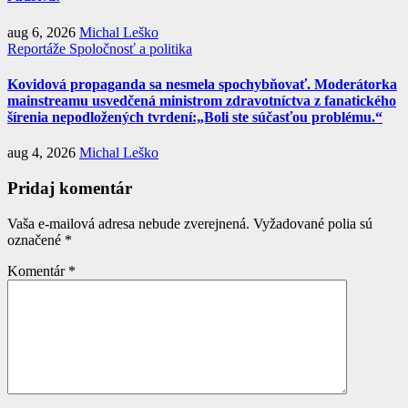
aug 6, 2026
Michal Leško
Reportáže
Spoločnosť a politika
Kovidová propaganda sa nesmela spochybňovať. Moderátorka
mainstreamu usvedčená ministrom zdravotníctva z fanatického
šírenia nepodložených tvrdení:„Boli ste súčasťou problému.“
aug 4, 2026
Michal Leško
Pridaj komentár
Vaša e-mailová adresa nebude zverejnená.
Vyžadované polia sú
označené
*
Komentár
*