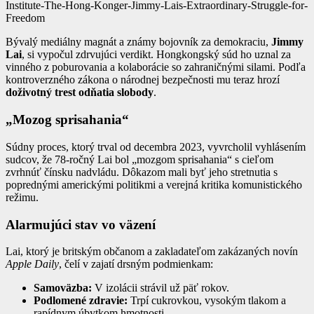
Institute-The-Hong-Konger-Jimmy-Lais-Extraordinary-Struggle-for-
Freedom
Bývalý mediálny magnát a známy bojovník za demokraciu,
Jimmy
Lai
, si vypočul zdrvujúci verdikt. Hongkongský súd ho uznal za
vinného z poburovania a kolaborácie so zahraničnými silami. Podľa
kontroverzného zákona o národnej bezpečnosti mu teraz hrozí
doživotný trest odňatia slobody
.
„Mozog sprisahania“
Súdny proces, ktorý trval od decembra 2023, vyvrcholil vyhlásením
sudcov, že 78-ročný Lai bol „mozgom sprisahania“ s cieľom
zvrhnúť čínsku nadvládu. Dôkazom mali byť jeho stretnutia s
poprednými americkými politikmi a verejná kritika komunistického
režimu.
Alarmujúci stav vo väzení
Lai, ktorý je britským občanom a zakladateľom zakázaných novín
Apple Daily
, čelí v zajatí drsným podmienkam:
Samoväzba:
V izolácii strávil už päť rokov.
Podlomené zdravie:
Trpí cukrovkou, vysokým tlakom a
rapídnym úbytkom hmotnosti.