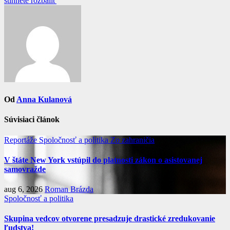
článku
stihnete rozbaliť
Od
Anna Kulanová
Súvisiaci článok
Reportáže
Spoločnosť a politika
Zo zahraničia
V štáte New York vstúpil do platnosti zákon o asistovanej
samovražde
aug 6, 2026
Roman Brázda
Spoločnosť a politika
Skupina vedcov otvorene presadzuje drastické zredukovanie
ľudstva!