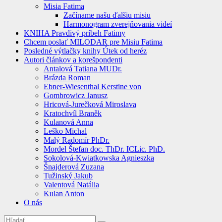
Misia Fatima
Začíname našu ďalšiu misiu
Harmonogram zverejňovania videí
KNIHA Pravdivý príbeh Fatimy
Chcem poslať MILODAR pre Misiu Fatima
Posledné výtlačky knihy Útek od heréz
Autori článkov a korešpondenti
Antalová Tatiana MUDr.
Brázda Roman
Ebner-Wiesenthal Kerstine von
Gombrowicz Janusz
Hricová-Jurečková Miroslava
Kratochvíl Braněk
Kulanová Anna
Leško Michal
Malý Radomír PhDr.
Mordel Štefan doc. ThDr. ICLic. PhD.
Sokolová-Kwiatkowska Agnieszka
Šnajderová Zuzana
Tužinský Jakub
Valentová Natália
Kulan Anton
O nás