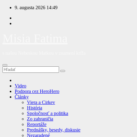
Prejsť
9. augusta 2026
14:49
na
obsah
Misia Fatima
s našou Nebeskou Matkou v znamení kríža
Video
Podpora cez HeroHero
Články
Viera a Cirkev
História
Spoločnosť a politika
Zo zahraničia
Reportáže
Prednášky, besedy, diskusie
Nezaradené