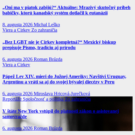
„Oni ma v piatok zabijú?“ Aktuálne: Mrazivý skutočný príbeh
babičky, ktorú kanadský systém dotlačil k eutanázii
8. augusta 2026
Michal Leško
Viera a Cirkev
Zo zahraničia
„Bez LGBT nie je Cirkev kompletná?“ Mexický biskup
prepisuje Písmo, tradíciu aj prírodu
6. augusta 2026
Roman Brázda
Viera a Cirkev
Pápež Lev XIV. mieri do Južnej Ameriky: Navštívi Uruguay,
Argentínu a vráti sa aj do svojej bývalej diecézy v Peru
6. augusta 2026
Miroslava Hricová-Jurečková
Reportáže
Spoločnosť a politika
Zo zahraničia
V štáte New York vstúpil do platnosti zákon o asistovanej
samovražde
6. augusta 2026
Roman Brázda