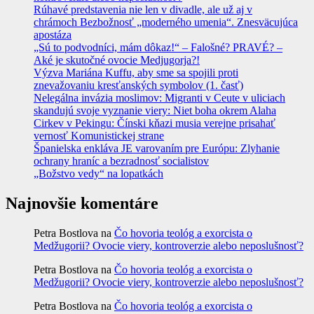
Rúhavé predstavenia nie len v divadle, ale už aj v
chrámoch Bezbožnosť „moderného umenia“. Znesväcujúca
apostáza
„Sú to podvodníci, mám dôkaz!“ – Falošné? PRAVÉ? –
Aké je skutočné ovocie Medjugorja?!
Výzva Mariána Kuffu, aby sme sa spojili proti
znevažovaniu kresťanských symbolov (1. časť)
Nelegálna invázia moslimov: Migranti v Ceute v uliciach
skandujú svoje vyznanie viery: Niet boha okrem Alaha
Cirkev v Pekingu: Čínski kňazi musia verejne prisahať
vernosť Komunistickej strane
Španielska enkláva JE varovaním pre Európu: Zlyhanie
ochrany hraníc a bezradnosť socialistov
„Božstvo vedy“ na lopatkách
Najnovšie komentáre
Petra Bostlova
na
Čo hovoria teológ a exorcista o
Medžugorii? Ovocie viery, kontroverzie alebo neposlušnosť?
Petra Bostlova
na
Čo hovoria teológ a exorcista o
Medžugorii? Ovocie viery, kontroverzie alebo neposlušnosť?
Petra Bostlova
na
Čo hovoria teológ a exorcista o