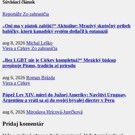
Súvisiaci článok
Reportáže
Zo zahraničia
„Oni ma v piatok zabijú?“ Aktuálne: Mrazivý skutočný príbeh
babičky, ktorú kanadský systém dotlačil k eutanázii
aug 8, 2026
Michal Leško
Viera a Cirkev
Zo zahraničia
„Bez LGBT nie je Cirkev kompletná?“ Mexický biskup
prepisuje Písmo, tradíciu aj prírodu
aug 6, 2026
Roman Brázda
Viera a Cirkev
Pápež Lev XIV. mieri do Južnej Ameriky: Navštívi Uruguay,
Argentínu a vráti sa aj do svojej bývalej diecézy v Peru
aug 6, 2026
Miroslava Hricová-Jurečková
Pridaj komentár