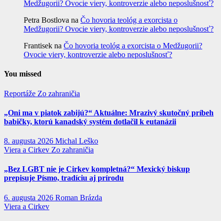
Medžugorii? Ovocie viery, kontroverzie alebo neposlušnosť?
Petra Bostlova
na
Čo hovoria teológ a exorcista o
Medžugorii? Ovocie viery, kontroverzie alebo neposlušnosť?
Frantisek
na
Čo hovoria teológ a exorcista o Medžugorii?
Ovocie viery, kontroverzie alebo neposlušnosť?
You missed
Reportáže
Zo zahraničia
„Oni ma v piatok zabijú?“ Aktuálne: Mrazivý skutočný príbeh
babičky, ktorú kanadský systém dotlačil k eutanázii
8. augusta 2026
Michal Leško
Viera a Cirkev
Zo zahraničia
„Bez LGBT nie je Cirkev kompletná?“ Mexický biskup
prepisuje Písmo, tradíciu aj prírodu
6. augusta 2026
Roman Brázda
Viera a Cirkev