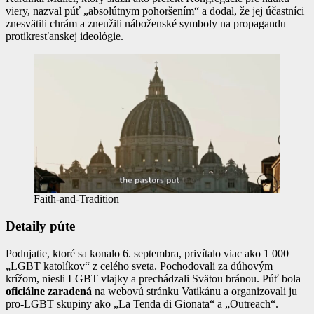
viery, nazval púť „absolútnym pohoršením“ a dodal, že jej účastníci
znesvätili chrám a zneužili náboženské symboly na propagandu
protikresťanskej ideológie.
Faith-and-Tradition
Detaily púte
Podujatie, ktoré sa konalo 6. septembra, privítalo viac ako 1 000
„LGBT katolíkov“ z celého sveta. Pochodovali za dúhovým
krížom, niesli LGBT vlajky a prechádzali Svätou bránou. Púť bola
oficiálne zaradená
na webovú stránku Vatikánu a organizovali ju
pro-LGBT skupiny ako „La Tenda di Gionata“ a „Outreach“.