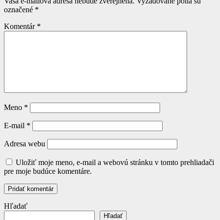
Vaša e-mailová adresa nebude zverejnená.
Vyžadované polia sú
označené
*
Komentár
*
Meno
*
E-mail
*
Adresa webu
Uložiť moje meno, e-mail a webovú stránku v tomto prehliadači
pre moje budúce komentáre.
Hľadať
Hľadať