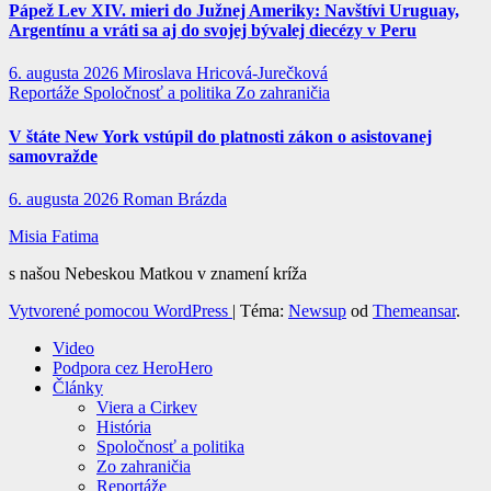
Pápež Lev XIV. mieri do Južnej Ameriky: Navštívi Uruguay,
Argentínu a vráti sa aj do svojej bývalej diecézy v Peru
6. augusta 2026
Miroslava Hricová-Jurečková
Reportáže
Spoločnosť a politika
Zo zahraničia
V štáte New York vstúpil do platnosti zákon o asistovanej
samovražde
6. augusta 2026
Roman Brázda
Misia Fatima
s našou Nebeskou Matkou v znamení kríža
Vytvorené pomocou WordPress
|
Téma:
Newsup
od
Themeansar
.
Video
Podpora cez HeroHero
Články
Viera a Cirkev
História
Spoločnosť a politika
Zo zahraničia
Reportáže