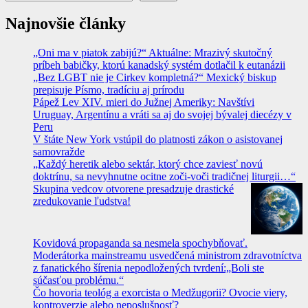
Najnovšie články
„Oni ma v piatok zabijú?“ Aktuálne: Mrazivý skutočný
príbeh babičky, ktorú kanadský systém dotlačil k eutanázii
„Bez LGBT nie je Cirkev kompletná?“ Mexický biskup
prepisuje Písmo, tradíciu aj prírodu
Pápež Lev XIV. mieri do Južnej Ameriky: Navštívi
Uruguay, Argentínu a vráti sa aj do svojej bývalej diecézy v
Peru
V štáte New York vstúpil do platnosti zákon o asistovanej
samovražde
„Každý heretik alebo sektár, ktorý chce zaviesť novú
doktrínu, sa nevyhnutne ocitne zoči-voči tradičnej liturgii…“
Skupina vedcov otvorene presadzuje drastické
zredukovanie ľudstva!
Kovidová propaganda sa nesmela spochybňovať.
Moderátorka mainstreamu usvedčená ministrom zdravotníctva
z fanatického šírenia nepodložených tvrdení:„Boli ste
súčasťou problému.“
Čo hovoria teológ a exorcista o Medžugorii? Ovocie viery,
kontroverzie alebo neposlušnosť?