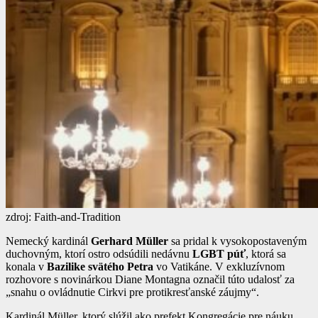
zdroj: Faith-and-Tradition
Nemecký kardinál
Gerhard Müller
sa pridal k vysokopostaveným
duchovným, ktorí ostro odsúdili nedávnu
LGBT púť
, ktorá sa
konala v
Bazilike svätého Petra
vo Vatikáne. V exkluzívnom
rozhovore s novinárkou Diane Montagna označil túto udalosť za
„snahu o ovládnutie Cirkvi pre protikresťanské záujmy“.
Kardinál Müller, ktorý slúžil ako prefekt Kongregácie pre náuku