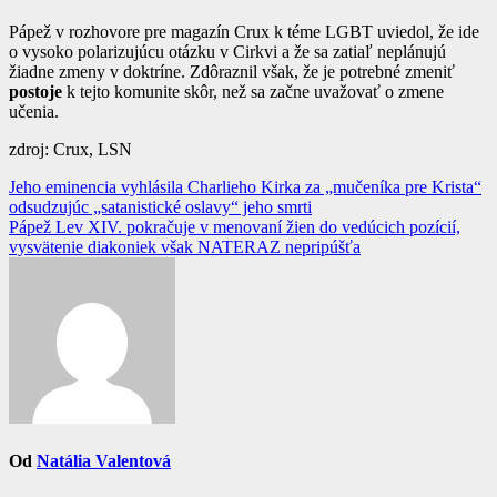
Pápež v rozhovore pre magazín Crux k téme LGBT uviedol, že ide
o vysoko polarizujúcu otázku v Cirkvi a že sa zatiaľ neplánujú
žiadne zmeny v doktríne. Zdôraznil však, že je potrebné zmeniť
postoje
k tejto komunite skôr, než sa začne uvažovať o zmene
učenia.
zdroj: Crux, LSN
Navigácia
Jeho eminencia vyhlásila Charlieho Kirka za „mučeníka pre Krista“
odsudzujúc „satanistické oslavy“ jeho smrti
v
Pápež Lev XIV. pokračuje v menovaní žien do vedúcich pozícií,
článku
vysvätenie diakoniek však NATERAZ nepripúšťa
Od
Natália Valentová