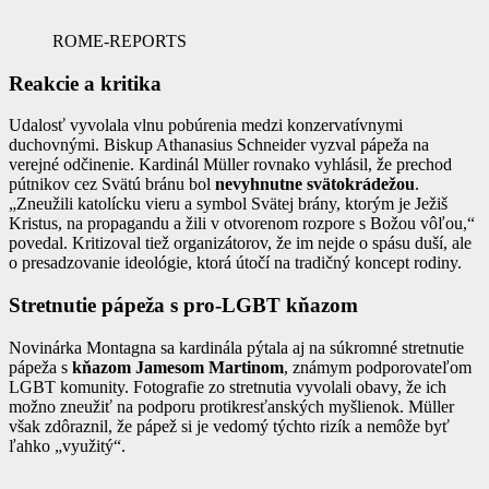
ROME-REPORTS
Reakcie a kritika
Udalosť vyvolala vlnu pobúrenia medzi konzervatívnymi
duchovnými. Biskup Athanasius Schneider vyzval pápeža na
verejné odčinenie. Kardinál Müller rovnako vyhlásil, že prechod
pútnikov cez Svätú bránu bol
nevyhnutne svätokrádežou
.
„Zneužili katolícku vieru a symbol Svätej brány, ktorým je Ježiš
Kristus, na propagandu a žili v otvorenom rozpore s Božou vôľou,“
povedal. Kritizoval tiež organizátorov, že im nejde o spásu duší, ale
o presadzovanie ideológie, ktorá útočí na tradičný koncept rodiny.
Stretnutie pápeža s pro-LGBT kňazom
Novinárka Montagna sa kardinála pýtala aj na súkromné stretnutie
pápeža s
kňazom Jamesom Martinom
, známym podporovateľom
LGBT komunity. Fotografie zo stretnutia vyvolali obavy, že ich
možno zneužiť na podporu protikresťanských myšlienok. Müller
však zdôraznil, že pápež si je vedomý týchto rizík a nemôže byť
ľahko „využitý“.