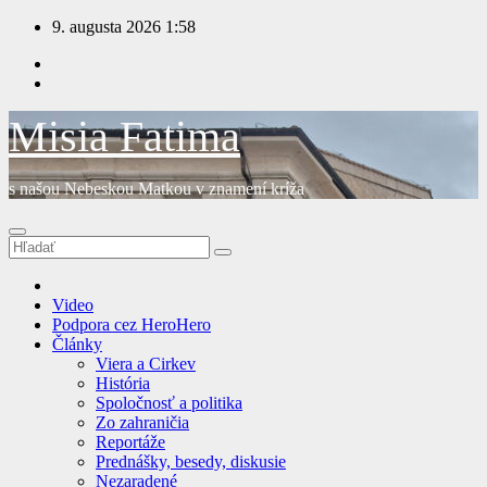
Prejsť
9. augusta 2026
1:58
na
obsah
Misia Fatima
s našou Nebeskou Matkou v znamení kríža
Video
Podpora cez HeroHero
Články
Viera a Cirkev
História
Spoločnosť a politika
Zo zahraničia
Reportáže
Prednášky, besedy, diskusie
Nezaradené