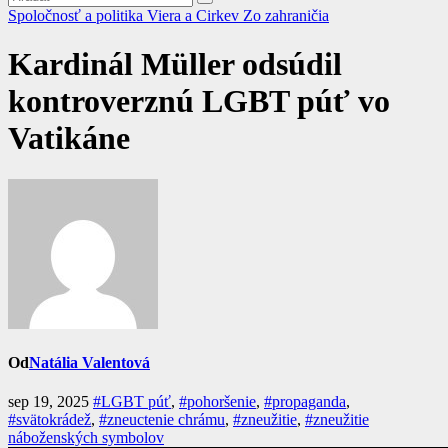
Spoločnosť a politika
Viera a Cirkev
Zo zahraničia
Kardinál Müller odsúdil
kontroverznú LGBT púť vo
Vatikáne
Od
Natália Valentová
sep 19, 2025
#LGBT púť
,
#pohoršenie
,
#propaganda
,
#svätokrádež
,
#zneuctenie chrámu
,
#zneužitie
,
#zneužitie
náboženských symbolov