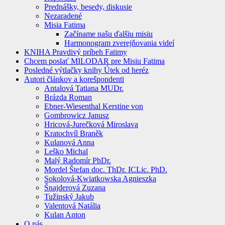
Prednášky, besedy, diskusie
Nezaradené
Misia Fatima
Začíname našu ďalšiu misiu
Harmonogram zverejňovania videí
KNIHA Pravdivý príbeh Fatimy
Chcem poslať MILODAR pre Misiu Fatima
Posledné výtlačky knihy Útek od heréz
Autori článkov a korešpondenti
Antalová Tatiana MUDr.
Brázda Roman
Ebner-Wiesenthal Kerstine von
Gombrowicz Janusz
Hricová-Jurečková Miroslava
Kratochvíl Braněk
Kulanová Anna
Leško Michal
Malý Radomír PhDr.
Mordel Štefan doc. ThDr. ICLic. PhD.
Sokolová-Kwiatkowska Agnieszka
Šnajderová Zuzana
Tužinský Jakub
Valentová Natália
Kulan Anton
O nás