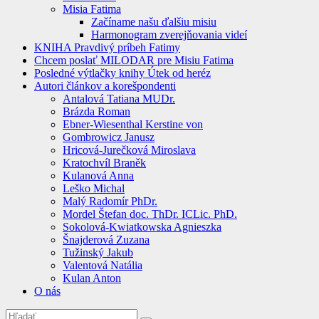
Misia Fatima
Začíname našu ďalšiu misiu
Harmonogram zverejňovania videí
KNIHA Pravdivý príbeh Fatimy
Chcem poslať MILODAR pre Misiu Fatima
Posledné výtlačky knihy Útek od heréz
Autori článkov a korešpondenti
Antalová Tatiana MUDr.
Brázda Roman
Ebner-Wiesenthal Kerstine von
Gombrowicz Janusz
Hricová-Jurečková Miroslava
Kratochvíl Braněk
Kulanová Anna
Leško Michal
Malý Radomír PhDr.
Mordel Štefan doc. ThDr. ICLic. PhD.
Sokolová-Kwiatkowska Agnieszka
Šnajderová Zuzana
Tužinský Jakub
Valentová Natália
Kulan Anton
O nás