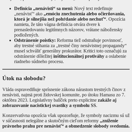
Definícia „nenávisti“ sa mení:
Nový text redefinuje
„nenávisť“ ako
„emóciu znechutenia alebo očierňovania,
ktorá je silnejšia než pohŕdanie alebo nechuť“
. Opozícia
namieta, že táto vágna definícia otvára dvere k
prenasledovaniu legitímnych názorov, vrátane nábožensky
podložených.
Odstránenie poistky:
Reforma tiež odstraňuje povinnosť,
aby trestné stíhania za „trestné činy nenávistnej propagandy“
musel schváliť generálny prokurátor. Kritici toto označujú za
odstránenie dôležitej
inštitucionálnej protiváhy
a oslabenie
riadneho súdneho procesu.
Útok na slobodu?
Vláda ospravedlňuje sprísnenie zákona nárastom trestných činov z
nenávisti, najmä proti židovskej komunite, po útoku Hamasu zo 7.
októbra 2023. Legislatívny balíček preto explicitne
zakáže aj
zobrazovanie nacistickej svastiky a symbolu SS
.
Konzervatívna opozícia však upozorňuje, že symboly nacizmu sú už
v súčasnosti nelegálne a skutočným cieľom reformy
„zníženie
právneho prahu pre nenávisť“ a obmedzenie slobody svedomia.