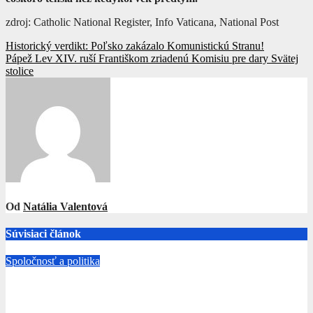
zdroj: Catholic National Register, Info Vaticana, National Post
Navigácia
Historický verdikt: Poľsko zakázalo Komunistickú Stranu!
Pápež Lev XIV. ruší Františkom zriadenú Komisiu pre dary Svätej
v
stolice
článku
Od
Natália Valentová
Súvisiaci článok
Spoločnosť a politika
Skupina vedcov otvorene presadzuje drastické zredukovanie
ľudstva!