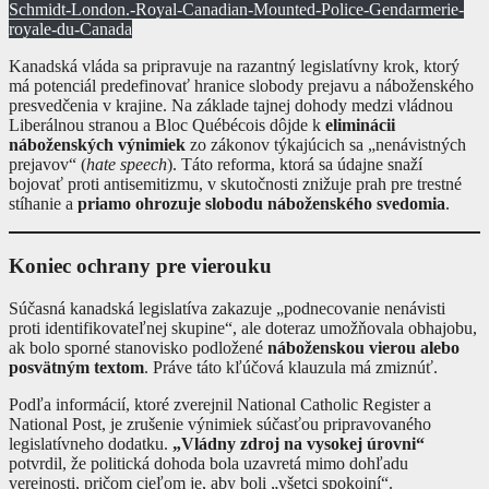
Schmidt-London.-Royal-Canadian-Mounted-Police-Gendarmerie-
royale-du-Canada
Kanadská vláda sa pripravuje na razantný legislatívny krok, ktorý
má potenciál predefinovať hranice slobody prejavu a náboženského
presvedčenia v krajine. Na základe tajnej dohody medzi vládnou
Liberálnou stranou a Bloc Québécois dôjde k
eliminácii
náboženských výnimiek
zo zákonov týkajúcich sa „nenávistných
prejavov“ (
hate speech
). Táto reforma, ktorá sa údajne snaží
bojovať proti antisemitizmu, v skutočnosti znižuje prah pre trestné
stíhanie a
priamo ohrozuje slobodu náboženského svedomia
.
Koniec ochrany pre vierouku
Súčasná kanadská legislatíva zakazuje „podnecovanie nenávisti
proti identifikovateľnej skupine“, ale doteraz umožňovala obhajobu,
ak bolo sporné stanovisko podložené
náboženskou vierou alebo
posvätným textom
. Práve táto kľúčová klauzula má zmiznúť.
Podľa informácií, ktoré zverejnil National Catholic Register a
National Post, je zrušenie výnimiek súčasťou pripravovaného
legislatívneho dodatku.
„Vládny zdroj na vysokej úrovni“
potvrdil, že politická dohoda bola uzavretá mimo dohľadu
verejnosti, pričom cieľom je, aby boli „všetci spokojní“.