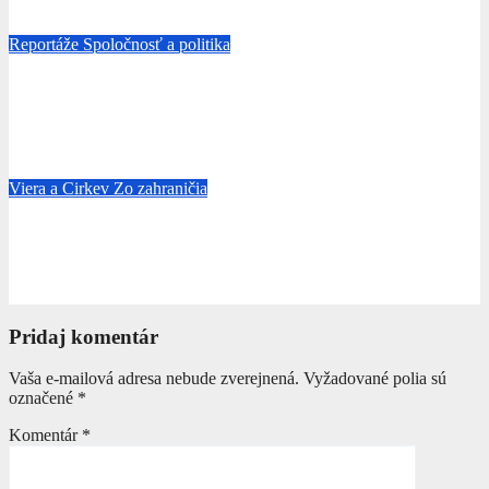
aug 6, 2026
Michal Leško
Reportáže
Spoločnosť a politika
Kovidová propaganda sa nesmela spochybňovať. Moderátorka
mainstreamu usvedčená ministrom zdravotníctva z fanatického
šírenia nepodložených tvrdení:„Boli ste súčasťou problému.“
aug 4, 2026
Michal Leško
Viera a Cirkev
Zo zahraničia
Čo hovoria teológ a exorcista o Medžugorii? Ovocie viery,
kontroverzie alebo neposlušnosť?
aug 4, 2026
Zuzana Šnajderová
Pridaj komentár
Vaša e-mailová adresa nebude zverejnená.
Vyžadované polia sú
označené
*
Komentár
*