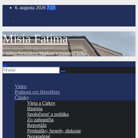
Prejsť
6. augusta 2026
7:15
na
obsah
Misia Fatima
s našou Nebeskou Matkou v znamení kríža
Video
Podpora cez HeroHero
Články
Viera a Cirkev
História
Spoločnosť a politika
Zo zahraničia
Reportáže
Prednášky, besedy, diskusie
Nezaradené