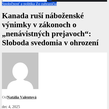
Spoločnosť a politika
Zo zahraničia
Kanada ruší náboženské
výnimky v zákonoch o
„nenávistných prejavoch“:
Sloboda svedomia v ohrození
Od
Natália Valentová
dec 4, 2025