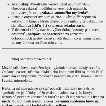
Arcibiskup Montrealu
varoval pred návrhom vlády
Quebecu zakázať modlitbu na verejných miestach,
prirovnávajúc to k
„zákazu samotného myslenia“
.
Sčítanie obyvateľstva v roku 2021 ukázalo, že populácia
katolíkov v krajine klesla takmer o dva milióny za dekádu, čo
signalizuje
zrýchľujúci sa proces sekularizácie
.
V decembri r.2024 navrhol výbor dolnej komory parlamentu
odstrániť
„podporu náboženstva“
zo zoznamu
dobročinných účelov uznávaných štátom, čo je vnímané ako
priamy útok na sociálnu rolu cirkví.
zdroj obr: Business-Insider
Možné odstránenie náboženských výnimiek otvára
neistý scenár
.
Občania, pastori, učitelia, lekári alebo komunitní lídri by mohli čeliť
sankciám za vyjadrenie tradičných názorov na vieru, morálku alebo
ľudskú antropológiu.
Reforma má síce údajne za cieľ potlačiť historicky nenávistné
symboly, no jej účinky môžu tvrdo dopadnúť na tých, ktorých
názory sú pevne zakorenené v kresťanskej či inej vierouke.
Hranica
medzi bojom proti násiliu a cenzurovaním svedomia bude už
čoskoro tenšia než kedykoľvek predtým.