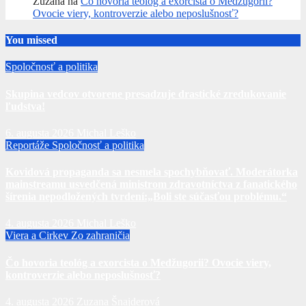
Zuzana
na
Čo hovoria teológ a exorcista o Medžugorii?
Ovocie viery, kontroverzie alebo neposlušnosť?
You missed
Spoločnosť a politika
Skupina vedcov otvorene presadzuje drastické zredukovanie
ľudstva!
6. augusta 2026
Michal Leško
Reportáže
Spoločnosť a politika
Kovidová propaganda sa nesmela spochybňovať. Moderátorka
mainstreamu usvedčená ministrom zdravotníctva z fanatického
šírenia nepodložených tvrdení:„Boli ste súčasťou problému.“
4. augusta 2026
Michal Leško
Viera a Cirkev
Zo zahraničia
Čo hovoria teológ a exorcista o Medžugorii? Ovocie viery,
kontroverzie alebo neposlušnosť?
4. augusta 2026
Zuzana Šnajderová