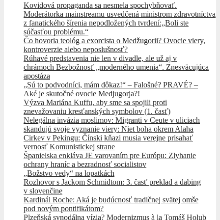
Kovidová propaganda sa nesmela spochybňovať.
Moderátorka mainstreamu usvedčená ministrom zdravotníctva
z fanatického šírenia nepodložených tvrdení:„Boli ste
súčasťou problému.“
Čo hovoria teológ a exorcista o Medžugorii? Ovocie viery,
kontroverzie alebo neposlušnosť?
Rúhavé predstavenia nie len v divadle, ale už aj v
chrámoch Bezbožnosť „moderného umenia“. Znesväcujúca
apostáza
„Sú to podvodníci, mám dôkaz!“ – Falošné? PRAVÉ? –
Aké je skutočné ovocie Medjugorja?!
Výzva Mariána Kuffu, aby sme sa spojili proti
znevažovaniu kresťanských symbolov (1. časť)
Nelegálna invázia moslimov: Migranti v Ceute v uliciach
skandujú svoje vyznanie viery: Niet boha okrem Alaha
Cirkev v Pekingu: Čínski kňazi musia verejne prisahať
vernosť Komunistickej strane
Španielska enkláva JE varovaním pre Európu: Zlyhanie
ochrany hraníc a bezradnosť socialistov
„Božstvo vedy“ na lopatkách
Rozhovor s Jackom Schmidtom: 3. časť preklad a dabing
v slovenčine
Kardinál Roche: Aká je budúcnosť tradičnej svätej omše
pod novým pontifikátom?
Plzeňská synodálna vízia? Modernizmus à la Tomáš Holub