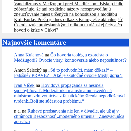
Vandalizmus v Medžugorii pred Mladifestom: Biskup Palić
zdôrazňuje, že ani rozdielne názory neospravedlňujú
zneucťovanie miest určených na bohoslužbu a modlitbu
Krd. Burke: Prečo je dnes odkaz z Fatimy ešte aktuálnejší?
Čo odkazuje protestantským kritikom mariánskej úcty a čo
hovorí o kríze v Cirkvi?
Najnovšie komentáre
Anna Kulanová
na
Čo hovoria teológ a exorcista o
Medžugorii? Ovocie viery, kontroverzie alebo neposlušnosť?
Anton Selecký
na
„Sú to podvodníci, mám dôkaz!“ –
Falošné? PRAVÉ? – Aké je skutočné ovocie Medjugorja?!
Ivan Vlček
na
Kovidová propaganda sa nesmela
spochybňovať. Moderátorka mainstreamu usvedčená
ministrom zdravotníctva z fanatického šírenia nepodložených
tvrdení:„Boli ste súčasťou problému.“
n.a.
na
Rúhavé predstavenia nie len v divadle, ale už aj v
chrámoch Bezbožnosť „moderného umenia“. Znesväcujúca
apostáza