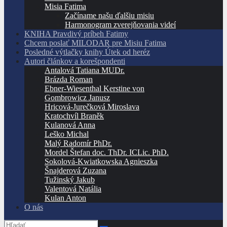
Misia Fatima
Začíname našu ďalšiu misiu
Harmonogram zverejňovania videí
KNIHA Pravdivý príbeh Fatimy
Chcem poslať MILODAR pre Misiu Fatima
Posledné výtlačky knihy Útek od heréz
Autori článkov a korešpondenti
Antalová Tatiana MUDr.
Brázda Roman
Ebner-Wiesenthal Kerstine von
Gombrowicz Janusz
Hricová-Jurečková Miroslava
Kratochvíl Braněk
Kulanová Anna
Leško Michal
Malý Radomír PhDr.
Mordel Štefan doc. ThDr. ICLic. PhD.
Sokolová-Kwiatkowska Agnieszka
Šnajderová Zuzana
Tužinský Jakub
Valentová Natália
Kulan Anton
O nás