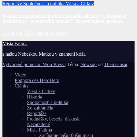
Reportáže
Spoločnosť a politika
Viera a Cirkev
Rúhavé predstavenia nie len v divadle, ale už aj v chrámoch
Bezbožnosť „moderného umenia“. Znesväcujúca apostáza
4. augusta 2026
Natália Valentová
Misia Fatima
s našou Nebeskou Matkou v znamení kríža
Vytvorené pomocou WordPress
|
Téma:
Newsup
od
Themeansar
.
Video
Podpora cez HeroHero
Články
Viera a Cirkev
História
Spoločnosť a politika
Zo zahraničia
Reportáže
Prednášky, besedy, diskusie
Nezaradené
Misia Fatima
Začíname našu ďalšiu misiu