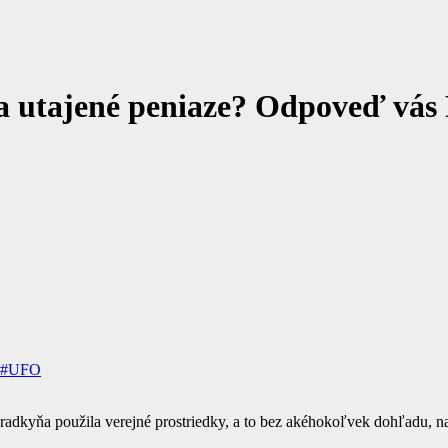
a utajené peniaze? Odpoveď v
#UFO
adkyňa použila verejné prostriedky, a to bez akéhokoľvek dohľadu, 