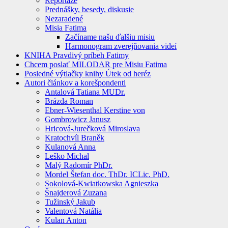
Reportáže
Prednášky, besedy, diskusie
Nezaradené
Misia Fatima
Začíname našu ďalšiu misiu
Harmonogram zverejňovania videí
KNIHA Pravdivý príbeh Fatimy
Chcem poslať MILODAR pre Misiu Fatima
Posledné výtlačky knihy Útek od heréz
Autori článkov a korešpondenti
Antalová Tatiana MUDr.
Brázda Roman
Ebner-Wiesenthal Kerstine von
Gombrowicz Janusz
Hricová-Jurečková Miroslava
Kratochvíl Braněk
Kulanová Anna
Leško Michal
Malý Radomír PhDr.
Mordel Štefan doc. ThDr. ICLic. PhD.
Sokolová-Kwiatkowska Agnieszka
Šnajderová Zuzana
Tužinský Jakub
Valentová Natália
Kulan Anton