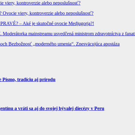
ie viery, kontroverzie alebo neposlušnosť?
? Ovocie viery, kontroverzie alebo neposlušnosť?
? PRAVÉ? – Aké je skutočné ovocie Medjugorja?!
Moderátorka mainstreamu usvedčená ministrom zdravotníctva z fanatic
hrámoch Bezbožnosť „moderného umenia“. Znesväcujúca apostáza
Písmo, tradíciu aj prírodu
tínu a vráti sa aj do svojej bývalej diecézy v Peru