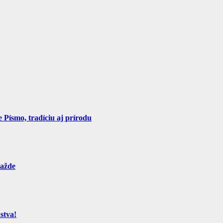
Písmo, tradíciu aj prírodu
ražde
stva!