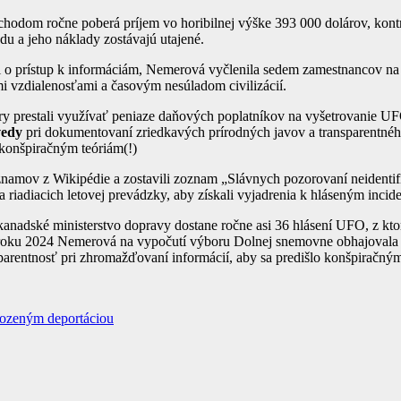
chodom ročne poberá príjem vo horibilnej výške 393 000 dolárov, kont
du a jeho náklady zostávajú utajené.
sti o prístup k informáciám, Nemerová vyčlenila sedem zamestnancov n
 vzdialenosťami a časovým nesúladom civilizácií.
túry prestali využívať peniaze daňových poplatníkov na vyšetrovani
vedy
pri dokumentovaní zriedkavých prírodných javov a transparentn
 konšpiračným teóriám(!)
namov z Wikipédie a zostavili zoznam „Slávnych pozorovaní neident
riadiacich letovej prevádzky, aby získali vyjadrenia k hláseným inci
adské ministerstvo dopravy dostane ročne asi 36 hlásení UFO, z ktor
roku 2024 Nemerová na vypočutí výboru Dolnej snemovne obhajovala p
parentnosť pri zhromažďovaní informácií, aby sa predišlo konšpiračným
rozeným deportáciou