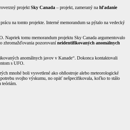
roverzný projekt
Sky Canada
– projekt, zameraný na
hľadanie
a prácu na tomto projekte. Interné memorandum sa pýtalo na vedecký
e UFO. Napriek tomu memorandum projektu Sky Canada argumentovalo
ého zhromažďovania pozorovaní
neidentifikovaných anomálnych
ifikovaných anomálnych javov v Kanade“. Dokonca kontaktovali
dentom s UFO.
ých mnohé boli vysvetlené ako ohňostroje alebo meteorologické
otrebu svojho výskumu, no opäť nešpecifikovala, koľko to stálo
 teóriám.