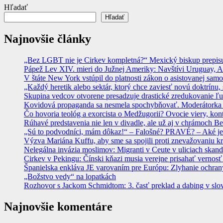
Hľadať
Hľadať
Najnovšie články
„Bez LGBT nie je Cirkev kompletná?“ Mexický biskup prepisuje
Pápež Lev XIV. mieri do Južnej Ameriky: Navštívi Uruguay, Arge
V štáte New York vstúpil do platnosti zákon o asistovanej sam
„Každý heretik alebo sektár, ktorý chce zaviesť novú doktrínu, 
Skupina vedcov otvorene presadzuje drastické zredukovanie ľu
Kovidová propaganda sa nesmela spochybňovať. Moderátorka ma
Čo hovoria teológ a exorcista o Medžugorii? Ovocie viery, kon
Rúhavé predstavenia nie len v divadle, ale už aj v chrámoch
„Sú to podvodníci, mám dôkaz!“ – Falošné? PRAVÉ? – Aké je
Výzva Mariána Kuffu, aby sme sa spojili proti znevažovaniu k
Nelegálna invázia moslimov: Migranti v Ceute v uliciach skan
Cirkev v Pekingu: Čínski kňazi musia verejne prisahať vernosť
Španielska enkláva JE varovaním pre Európu: Zlyhanie ochrany
„Božstvo vedy“ na lopatkách
Rozhovor s Jackom Schmidtom: 3. časť preklad a dabing v slo
Najnovšie komentáre