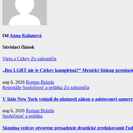
Od
Anna Kulanová
Súvisiaci článok
Viera a Cirkev
Zo zahraničia
„Bez LGBT nie je Cirkev kompletná?“ Mexický biskup prepisuje 
aug 6, 2026
Roman Brázda
Reportáže
Spoločnosť a politika
Zo zahraničia
V štáte New York vstúpil do platnosti zákon o asistovanej samov
aug 6, 2026
Roman Brázda
Spoločnosť a politika
Skupina vedcov otvorene presadzuje drastické zredukovanie ľud