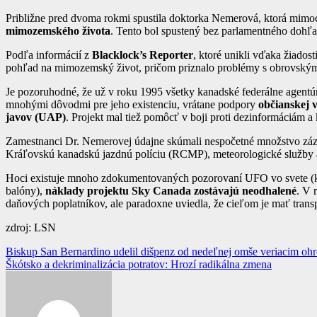
Približne pred dvoma rokmi spustila doktorka Nemerová, ktorá mimo
mimozemského života
. Tento bol spustený bez parlamentného dohľa
Podľa informácií z
Blacklock’s Reporter
, ktoré unikli vďaka žiado
pohľad na mimozemský život, pričom priznalo problémy s obrovskými
Je pozoruhodné, že už v roku 1995 všetky kanadské federálne agen
mnohými dôvodmi pre jeho existenciu, vrátane podpory
občianskej 
javov (UAP)
. Projekt mal tiež pomôcť v boji proti dezinformáciám a
Zamestnanci Dr. Nemerovej údajne skúmali nespočetné množstvo záz
Kráľovskú kanadskú jazdnú políciu (RCMP), meteorologické služby a 
Hoci existuje mnoho zdokumentovaných pozorovaní UFO vo svete (kan
balóny),
náklady projektu Sky Canada zostávajú neodhalené
. V 
daňových poplatníkov, ale paradoxne uviedla, že cieľom je mať trans
zdroj: LSN
Navigácia
Biskup San Bernardino udelil dišpenz od nedeľnej omše veriacim oh
Škótsko a dekriminalizácia potratov: Hrozí radikálna zmena
v
článku