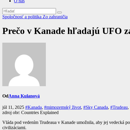
O nás
Spoločnosť a politika
Zo zahraničia
Prečo v Kanade hľadajú UFO z
Od
Anna Kulanová
júl 11, 2025
#Kanada
,
#mimozemský život
,
#Sky Canada
,
#Trudeau
,
zdroj obr: Countries Explained
Vláda pod vedením Trudeaua v Kanade umožnila, aby jej vedecká por
civilizáciami.