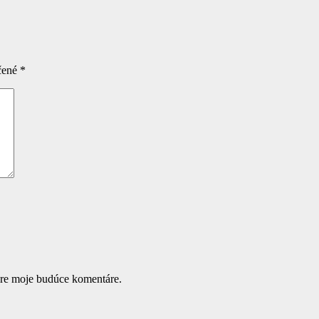
čené
*
pre moje budúce komentáre.