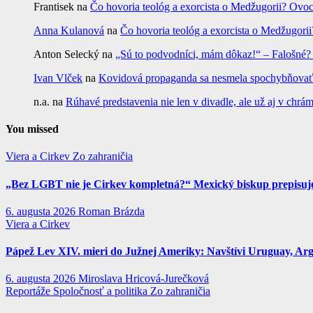
Frantisek
na
Čo hovoria teológ a exorcista o Medžugorii? Ovoc
Anna Kulanová
na
Čo hovoria teológ a exorcista o Medžugorii
Anton Selecký
na
„Sú to podvodníci, mám dôkaz!“ – Falošné
Ivan Vlček
na
Kovidová propaganda sa nesmela spochybňovať. 
n.a.
na
Rúhavé predstavenia nie len v divadle, ale už aj v c
You missed
Viera a Cirkev
Zo zahraničia
„Bez LGBT nie je Cirkev kompletná?“ Mexický biskup prepisuje 
6. augusta 2026
Roman Brázda
Viera a Cirkev
Pápež Lev XIV. mieri do Južnej Ameriky: Navštívi Uruguay, Argen
6. augusta 2026
Miroslava Hricová-Jurečková
Reportáže
Spoločnosť a politika
Zo zahraničia