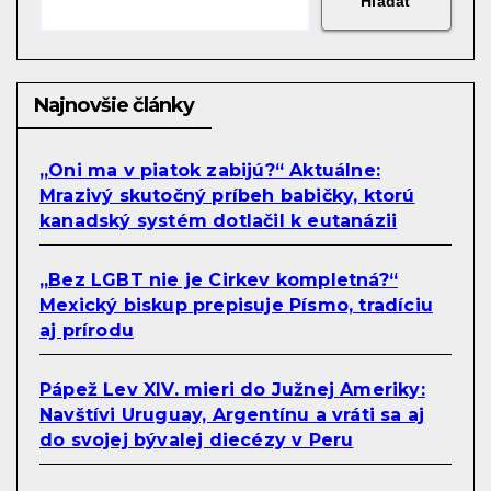
Hľadať
Najnovšie články
„Oni ma v piatok zabijú?“ Aktuálne:
Mrazivý skutočný príbeh babičky, ktorú
kanadský systém dotlačil k eutanázii
„Bez LGBT nie je Cirkev kompletná?“
Mexický biskup prepisuje Písmo, tradíciu
aj prírodu
Pápež Lev XIV. mieri do Južnej Ameriky:
Navštívi Uruguay, Argentínu a vráti sa aj
do svojej bývalej diecézy v Peru