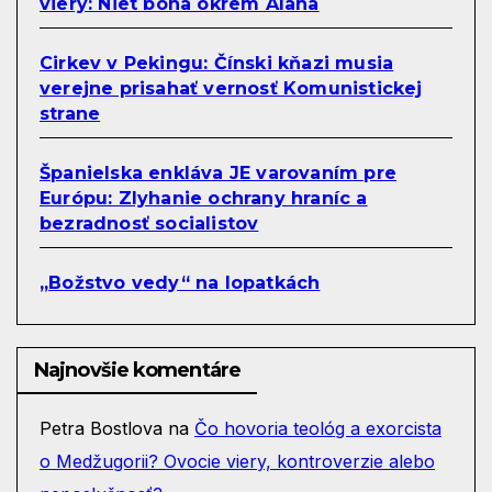
viery: Niet boha okrem Alaha
Cirkev v Pekingu: Čínski kňazi musia
verejne prisahať vernosť Komunistickej
strane
Španielska enkláva JE varovaním pre
Európu: Zlyhanie ochrany hraníc a
bezradnosť socialistov
„Božstvo vedy“ na lopatkách
Najnovšie komentáre
Petra Bostlova
na
Čo hovoria teológ a exorcista
o Medžugorii? Ovocie viery, kontroverzie alebo