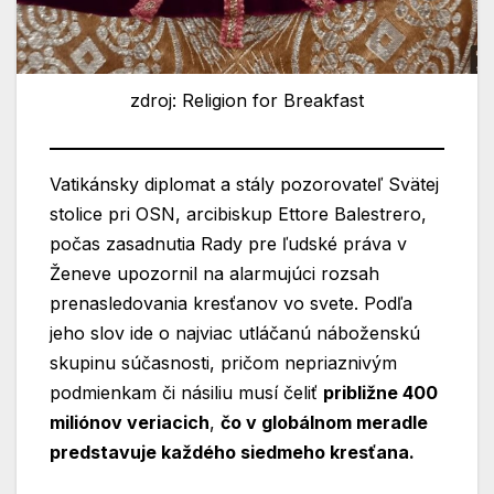
zdroj: Religion for Breakfast
Vatikánsky diplomat a stály pozorovateľ Svätej
stolice pri OSN, arcibiskup Ettore Balestrero,
počas zasadnutia Rady pre ľudské práva v
Ženeve upozornil na alarmujúci rozsah
prenasledovania kresťanov vo svete. Podľa
jeho slov ide o najviac utláčanú náboženskú
skupinu súčasnosti, pričom nepriaznivým
podmienkam či násiliu musí čeliť
približne 400
miliónov veriacich
,
čo v globálnom meradle
predstavuje každého siedmeho kresťana.