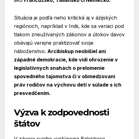
Situácia je podľa neho kritická aj v ázijských
regiónoch, napríklad v Indii, kde sa veriaci pod
tlakom zneužívaných zákonov a útokov davov
obávajú verejne praktizovať svoje
náboženstvo.
Arcibiskup neobišiel ani
západné demokracie, kde vidí ohrozenie v
legislatívnych snahách o prelomenie
spovedného tajomstva či v obmedzovaní
práv rodičov na výchovu detí v súlade s ich
presvedčením.
Výzva k zodpovednosti
štátov
V závere svojho vystúpenia Balestrero