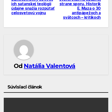
ich satanskej teológii
strane sporu. Historik
článku
údajne snažia rozpútať
E. Maza o 30
celosvetovú vojnu
antipápežoch a
svätcoch – kritikoch
Od
Natália Valentová
Súvisiaci článok