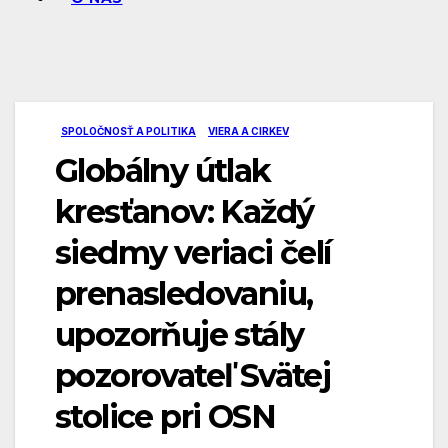
SPOLOČNOSŤ A POLITIKA
VIERA A CIRKEV
Globálny útlak
kresťanov: Každý
siedmy veriaci čelí
prenasledovaniu,
upozorňuje stály
pozorovateľ Svätej
stolice pri OSN