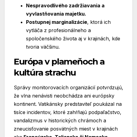
Nespravodlivého zadržiavania a
vyvlastňovania majetku.
Postupnej marginalizácie
, ktorá ich
vytláča z profesionálneho a
spoločenského života aj v krajinách, kde
tvoria väčšinu.
Európa v plameňoch a
kultúra strachu
Správy monitorovacích organizácií potvrdzujú,
že vlna nenávisti neobchádza ani európsky
kontinent. Vatikánsky predstaviteľ poukázal na
tisíce incidentov, ktoré zahŕňajú podpaľačstvo,
vandalizmus v historických chrámoch a
zneucisťovanie posvätných miest v krajinách
ako
Francúzsko, Taliansko či Nemecko.