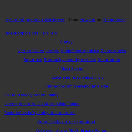
Vytvorené pomocou WordPress
|
Téma:
Newsup
od
Themeansar
.
Video
Podpora cez HeroHero
Články
Viera a Cirkev
História
Spoločnosť a politika
Zo zahraničia
Reportáže
Prednášky, besedy, diskusie
Nezaradené
Misia Fatima
Začíname našu ďalšiu misiu
Harmonogram zverejňovania videí
KNIHA Pravdivý príbeh Fatimy
Chcem poslať MILODAR pre Misiu Fatima
Posledné výtlačky knihy Útek od heréz
Autori článkov a korešpondenti
Antalová Tatiana MUDr.
Brázda Roman