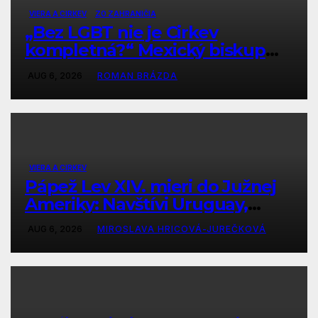
VIERA A CIRKEV
ZO ZAHRANIČIA
„Bez LGBT nie je Cirkev
kompletná?“ Mexický biskup
prepisuje Písmo, tradíciu aj prírodu
AUG 6, 2026
ROMAN BRÁZDA
VIERA A CIRKEV
Pápež Lev XIV. mieri do Južnej
Ameriky: Navštívi Uruguay,
Argentínu a vráti sa aj do svojej
AUG 6, 2026
MIROSLAVA HRICOVÁ-JUREČKOVÁ
bývalej diecézy v Peru