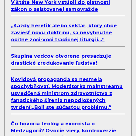
V štáte New York vstúpil do platnosti
zákon o asistovanej samovražde
„Každý heretik alebo sektár, ktorý chce
zaviesť novú doktrínu, sa nevyhnutne
ocitne zoči-voči tradičnej liturgii…“
Skupina vedcov otvorene presadzuje
drastické zredukovanie ľudstva!
Kovidová propaganda sa nesmela
spochybňovať. Moderátorka mainstreamu
usvedčená ministrom zdravotníctva z
fanatického šírenia nepodložených
tvrdení:„Boli ste súčasťou problému.“
Čo hovoria teológ a exorcista o
Medžugorii? Ovocie viery, kontroverzie