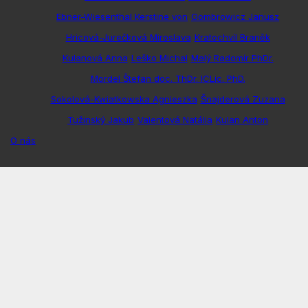
Ebner-Wiesenthal Kerstine von
Gombrowicz Janusz
Hricová-Jurečková Miroslava
Kratochvíl Braněk
Kulanová Anna
Leško Michal
Malý Radomír PhDr.
Mordel Štefan doc. ThDr. ICLic. PhD.
Sokolová-Kwiatkowska Agnieszka
Šnajderová Zuzana
Tužinský Jakub
Valentová Natália
Kulan Anton
O nás