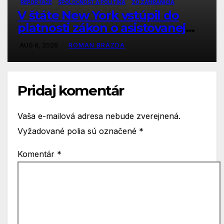
REPORTÁŽE
SPOLOČNOSŤ A POLITIKA
ZO ZAHRANIČIA
V štáte New York vstúpil do
platnosti zákon o asistovanej
samovražde
AUG 6, 2026
ROMAN BRÁZDA
Pridaj komentár
Vaša e-mailová adresa nebude zverejnená.
Vyžadované polia sú označené
*
Komentár
*