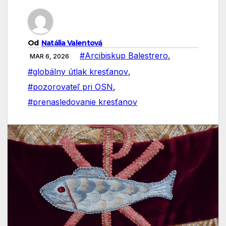
Od
Natália Valentová
#Arcibiskup Balestrero
,
MAR 6, 2026
#globálny útlak kresťanov
,
#pozorovateľ pri OSN
,
#prenasledovanie kresťanov