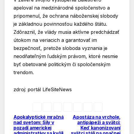
apeloval na medzinárodné spoločenstvo a
pripomenul, že ochrana náboženskej slobody
je základnou povinnosťou každého štátu.
Zdôraznil, že vlády musia aktívne predchádzať
útokom na veriacich a garantovať im
bezpečnosť, pretože sloboda vyznania je
neodňateľným ľudským právom, ktoré nesmie
byť obetované politickým či spoločenským
trendom.
zdroj: portál LifeSiteNews
Apokalyptické mračná
Apostáza na vrchole,
Navigácia
nad svetom: Sily v
antipápeži a svätci:
pozadí americkej
Keď kanonizovaní
v
administratívy sa kvôli
svätci stáli na opačnej