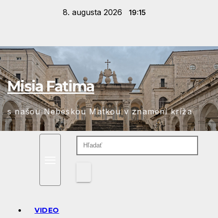
Prejsť
8. augusta 2026
19:15
na
obsah
Misia Fatima
s našou Nebeskou Matkou v znamení kríža
VIDEO