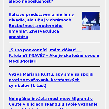
alebo neposlušnosť?
Rúhavé predstavenia nie len v
divadle, ale už aj v chrámoch
Bezbožnosť „moderného
umenia“. Znesväcujúca
apostáza
„Sú to podvodníci, mám dôkaz!“ –
Falošné? PRAVÉ? – Aké je skutočné ovocie
Medjugorja?!
Výzva Mariána Kuffu, aby sme sa spojili
proti znevažovaniu kresťanských
symbolov (1. časť)
Nelegálna invázia moslimov: Migranti v
Ceute v uliciach skandujú svoje vyznanie