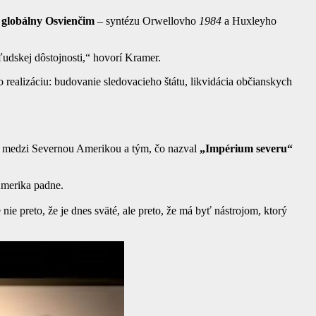
o
globálny Osvienčim
– syntézu Orwellovho
1984
a Huxleyho
ľudskej dôstojnosti,“ hovorí Kramer.
o realizáciu: budovanie sledovacieho štátu, likvidácia občianskych
t medzi Severnou Amerikou a tým, čo nazval
„Impérium severu“
Amerika padne.
e preto, že je dnes sväté, ale preto, že má byť nástrojom, ktorý