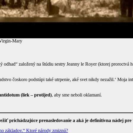
Virgin-Mary
odhad“ založený na štúdiu sestry Jeanny le Royer (ktorej proroctvá ho
dstvo čoskoro podstúpi také utrpenie, aké svet nikdy nezažil.‘ Moja int
antidotum (liek – protijed)
, aby sme neboli oklamaní.
režiť prichádzajúce prenasledovanie a aká je definitívna nádej pre
eho základov.“ Ktoré národy zmiznú?