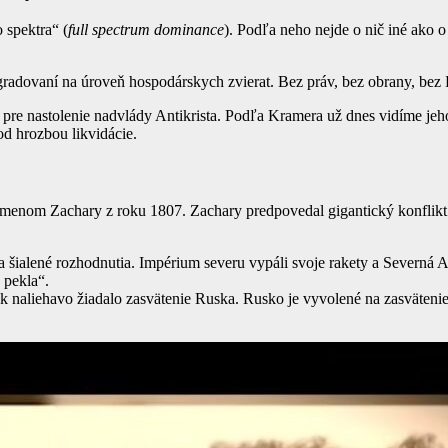
 spektra“ (
full spectrum dominance
). Podľa neho nejde o nič iné ako 
gradovaní na úroveň hospodárskych zvierat. Bez práv, bez obrany, bez 
t pre nastolenie nadvlády Antikrista. Podľa Kramera už dnes vidíme jeh
pod hrozbou likvidácie.
 menom Zachary z roku 1807. Zachary predpovedal gigantický konflik
 šialené rozhodnutia. Impérium severu vypáli svoje rakety a Severná 
 pekla“.
 naliehavo žiadalo zasvätenie Ruska. Rusko je vyvolené na zasvätenie ni