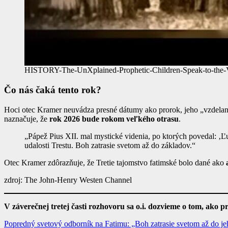
HISTORY-The-UnXplained-Prophetic-Children-Speak-to-the-
Čo nás čaká tento rok?
Hoci otec Kramer neuvádza presné dátumy ako prorok, jeho „vzdelaný 
naznačuje, že
rok 2026 bude rokom veľkého otrasu
.
„Pápež Pius XII. mal mystické videnia, po ktorých povedal: ‚Ľu
udalosti Trestu. Boh zatrasie svetom až do základov.“
Otec Kramer zdôrazňuje, že Tretie tajomstvo fatimské bolo dané ako
zdroj: The John-Henry Westen Channel
V záverečnej tretej časti rozhovoru sa o.i. dozvieme o tom, ako p
Navigácia
Popredný svetový odborník na Fatimu: „Boh zatrasie svetom až do j