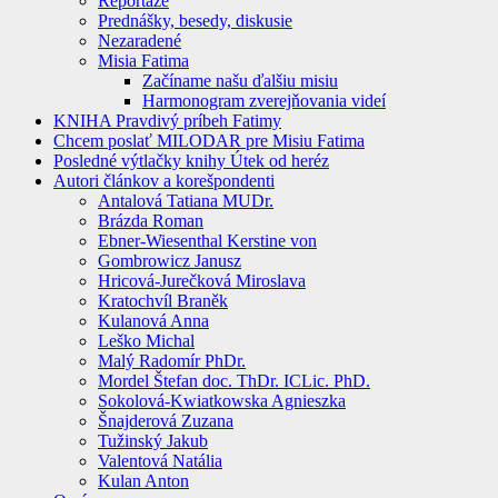
Reportáže
Prednášky, besedy, diskusie
Nezaradené
Misia Fatima
Začíname našu ďalšiu misiu
Harmonogram zverejňovania videí
KNIHA Pravdivý príbeh Fatimy
Chcem poslať MILODAR pre Misiu Fatima
Posledné výtlačky knihy Útek od heréz
Autori článkov a korešpondenti
Antalová Tatiana MUDr.
Brázda Roman
Ebner-Wiesenthal Kerstine von
Gombrowicz Janusz
Hricová-Jurečková Miroslava
Kratochvíl Braněk
Kulanová Anna
Leško Michal
Malý Radomír PhDr.
Mordel Štefan doc. ThDr. ICLic. PhD.
Sokolová-Kwiatkowska Agnieszka
Šnajderová Zuzana
Tužinský Jakub
Valentová Natália
Kulan Anton