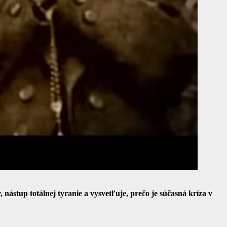
ástup totálnej tyranie a vysvetľuje, prečo je súčasná kríza v