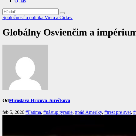
O nás
Spoločnosť a politika
Viera a Cirkev
Globálny Osvienčim a impérium
Od
Miroslava Hricová-Jurečková
feb 5, 2026
#Fatima
,
#nástup tyranie
,
#pád Ameriky
,
#trest pre svet
,
#