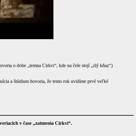
voria o dobe „temna Cirkvi“, kde na čele stojí „zlý kňaz“)
uícia a štúdium hovoria, že tento rok uvidíme prvé veľké
 veriacich v čase „zatmenia Cirkvi“.