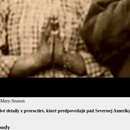
-Mary-Season
 detaily z proroctiev, ktoré predpovedajú pád Severnej Ameriky, n
body