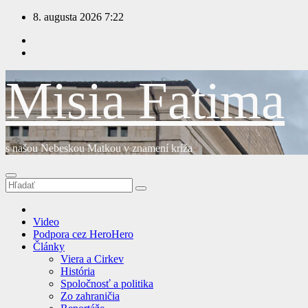
Prejsť
8. augusta 2026
7:22
na
obsah
Misia Fatima
s našou Nebeskou Matkou v znamení kríža
Video
Podpora cez HeroHero
Články
Viera a Cirkev
História
Spoločnosť a politika
Zo zahraničia