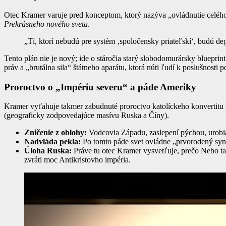
Otec Kramer varuje pred konceptom, ktorý nazýva „ovládnutie celého
Prekrásneho nového sveta
.
„Tí, ktorí nebudú pre systém ‚spoločensky priateľskí‘, budú de
Tento plán nie je nový; ide o stáročia starý slobodomurársky blueprin
práv a „brutálna sila“ štátneho aparátu, ktorá núti ľudí k poslušnosti 
Proroctvo o „Impériu severu“ a páde Ameriky
Kramer vyťahuje takmer zabudnuté proroctvo katolíckeho konvertitu
(geograficky zodpovedajúce masívu Ruska a Číny).
Zničenie z oblohy:
Vodcovia Západu, zaslepení pýchou, urobia
Nadvláda pekla:
Po tomto páde svet ovládne „prvorodený syn
Úloha Ruska:
Práve tu otec Kramer vysvetľuje, prečo Nebo tak
zvráti moc Antikristovho impéria.