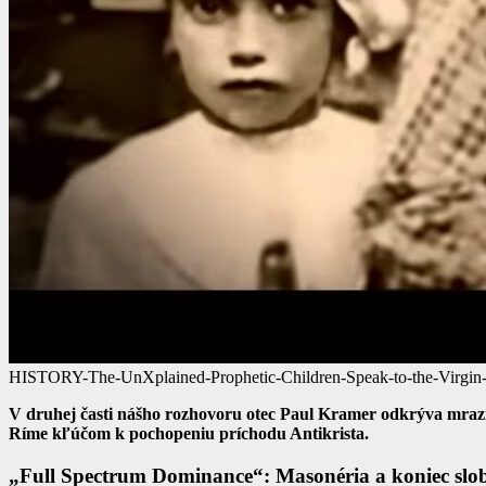
HISTORY-The-UnXplained-Prophetic-Children-Speak-to-the-Virgin
V druhej časti nášho rozhovoru otec Paul Kramer odkrýva mrazivé
Ríme kľúčom k pochopeniu príchodu Antikrista.
„Full Spectrum Dominance“: Masonéria a koniec slo