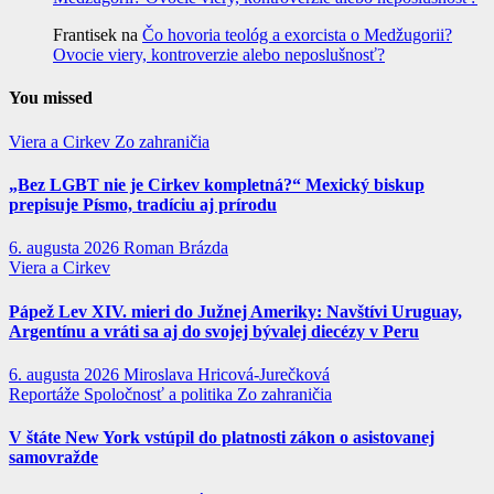
Frantisek
na
Čo hovoria teológ a exorcista o Medžugorii?
Ovocie viery, kontroverzie alebo neposlušnosť?
You missed
Viera a Cirkev
Zo zahraničia
„Bez LGBT nie je Cirkev kompletná?“ Mexický biskup
prepisuje Písmo, tradíciu aj prírodu
6. augusta 2026
Roman Brázda
Viera a Cirkev
Pápež Lev XIV. mieri do Južnej Ameriky: Navštívi Uruguay,
Argentínu a vráti sa aj do svojej bývalej diecézy v Peru
6. augusta 2026
Miroslava Hricová-Jurečková
Reportáže
Spoločnosť a politika
Zo zahraničia
V štáte New York vstúpil do platnosti zákon o asistovanej
samovražde