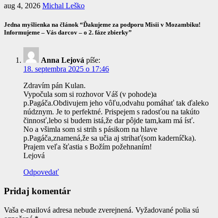
aug 4, 2026
Michal Leško
Jedna myšlienka na článok “Ďakujeme za podporu Misii v Mozambiku!
Informujeme – Vás darcov – o 2. fáze zbierky”
Anna Lejová
píše:
18. septembra 2025 o 17:46
Zdravím pán Kulan.
Vypočula som si rozhovor Váš (v pohode)a
p.Pagáča.Obdivujem jeho vôľu,odvahu pomáhať tak ďaleko
núdznym. Je to perfektné. Prispejem s radosťou na takúto
činnosť,lebo si budem istá,že dar pôjde tam,kam má ísť.
No a všimla som si strih s pásikom na hlave
p.Pagáča,znamená,že sa učia aj strihať(som kaderníčka).
Prajem veľa šťastia s Božím požehnaním!
Lejová
Odpovedať
Pridaj komentár
Vaša e-mailová adresa nebude zverejnená.
Vyžadované polia sú