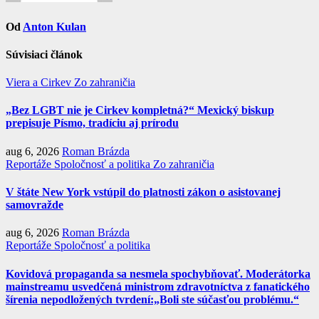
Od
Anton Kulan
Súvisiaci článok
Viera a Cirkev
Zo zahraničia
„Bez LGBT nie je Cirkev kompletná?“ Mexický biskup
prepisuje Písmo, tradíciu aj prírodu
aug 6, 2026
Roman Brázda
Reportáže
Spoločnosť a politika
Zo zahraničia
V štáte New York vstúpil do platnosti zákon o asistovanej
samovražde
aug 6, 2026
Roman Brázda
Reportáže
Spoločnosť a politika
Kovidová propaganda sa nesmela spochybňovať. Moderátorka
mainstreamu usvedčená ministrom zdravotníctva z fanatického
šírenia nepodložených tvrdení:„Boli ste súčasťou problému.“