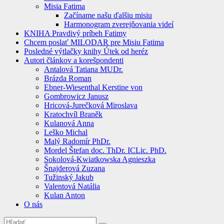
Misia Fatima
Začíname našu ďalšiu misiu
Harmonogram zverejňovania videí
KNIHA Pravdivý príbeh Fatimy
Chcem poslať MILODAR pre Misiu Fatima
Posledné výtlačky knihy Útek od heréz
Autori článkov a korešpondenti
Antalová Tatiana MUDr.
Brázda Roman
Ebner-Wiesenthal Kerstine von
Gombrowicz Janusz
Hricová-Jurečková Miroslava
Kratochvíl Braněk
Kulanová Anna
Leško Michal
Malý Radomír PhDr.
Mordel Štefan doc. ThDr. ICLic. PhD.
Sokolová-Kwiatkowska Agnieszka
Šnajderová Zuzana
Tužinský Jakub
Valentová Natália
Kulan Anton
O nás