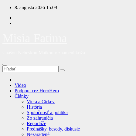
Prejsť
8. augusta 2026
15:09
na
obsah
Misia Fatima
s našou Nebeskou Matkou v znamení kríža
Video
Podpora cez HeroHero
Články
Viera a Cirkev
História
Spoločnosť a politika
Zo zahraničia
Reportáže
Prednášky, besedy, diskusie
Nezaradené