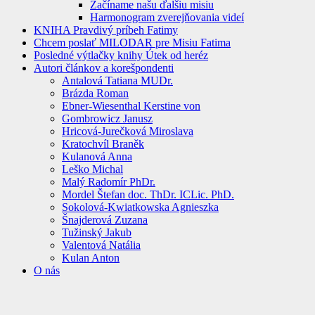
Začíname našu ďalšiu misiu
Harmonogram zverejňovania videí
KNIHA Pravdivý príbeh Fatimy
Chcem poslať MILODAR pre Misiu Fatima
Posledné výtlačky knihy Útek od heréz
Autori článkov a korešpondenti
Antalová Tatiana MUDr.
Brázda Roman
Ebner-Wiesenthal Kerstine von
Gombrowicz Janusz
Hricová-Jurečková Miroslava
Kratochvíl Braněk
Kulanová Anna
Leško Michal
Malý Radomír PhDr.
Mordel Štefan doc. ThDr. ICLic. PhD.
Sokolová-Kwiatkowska Agnieszka
Šnajderová Zuzana
Tužinský Jakub
Valentová Natália
Kulan Anton
O nás