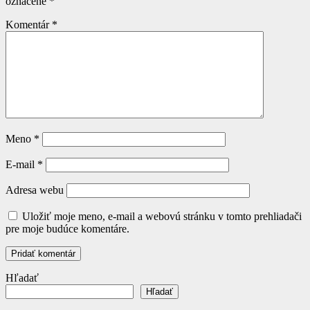
označené
*
Komentár
*
Meno
*
E-mail
*
Adresa webu
Uložiť moje meno, e-mail a webovú stránku v tomto prehliadači
pre moje budúce komentáre.
Hľadať
Hľadať