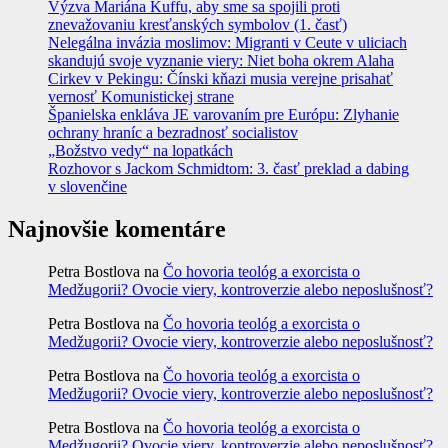
Výzva Mariána Kuffu, aby sme sa spojili proti
znevažovaniu kresťanských symbolov (1. časť)
Nelegálna invázia moslimov: Migranti v Ceute v uliciach
skandujú svoje vyznanie viery: Niet boha okrem Alaha
Cirkev v Pekingu: Čínski kňazi musia verejne prisahať
vernosť Komunistickej strane
Španielska enkláva JE varovaním pre Európu: Zlyhanie
ochrany hraníc a bezradnosť socialistov
„Božstvo vedy“ na lopatkách
Rozhovor s Jackom Schmidtom: 3. časť preklad a dabing
v slovenčine
Najnovšie komentáre
Petra Bostlova
na
Čo hovoria teológ a exorcista o
Medžugorii? Ovocie viery, kontroverzie alebo neposlušnosť?
Petra Bostlova
na
Čo hovoria teológ a exorcista o
Medžugorii? Ovocie viery, kontroverzie alebo neposlušnosť?
Petra Bostlova
na
Čo hovoria teológ a exorcista o
Medžugorii? Ovocie viery, kontroverzie alebo neposlušnosť?
Petra Bostlova
na
Čo hovoria teológ a exorcista o
Medžugorii? Ovocie viery, kontroverzie alebo neposlušnosť?