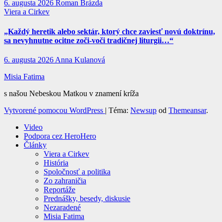
6. augusta 2026
Roman Brázda
Viera a Cirkev
„Každý heretik alebo sektár, ktorý chce zaviesť novú doktrínu,
sa nevyhnutne ocitne zoči-voči tradičnej liturgii…“
6. augusta 2026
Anna Kulanová
Misia Fatima
s našou Nebeskou Matkou v znamení kríža
Vytvorené pomocou WordPress
|
Téma:
Newsup
od
Themeansar
.
Video
Podpora cez HeroHero
Články
Viera a Cirkev
História
Spoločnosť a politika
Zo zahraničia
Reportáže
Prednášky, besedy, diskusie
Nezaradené
Misia Fatima