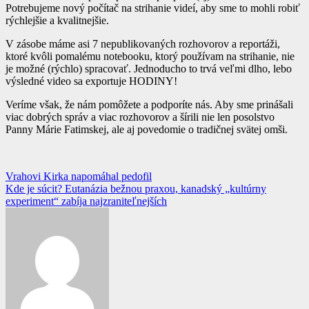
Potrebujeme nový počítač na strihanie videí, aby sme to mohli robiť
rýchlejšie a kvalitnejšie.
V zásobe máme asi 7 nepublikovaných rozhovorov a reportáži,
ktoré kvôli pomalému notebooku, ktorý používam na strihanie, nie
je možné (rýchlo) spracovať. Jednoducho to trvá veľmi dlho, lebo
výsledné video sa exportuje HODINY!
Veríme však, že nám pomôžete a podporíte nás. Aby sme prinášali
viac dobrých správ a viac rozhovorov a šírili nie len posolstvo
Panny Márie Fatimskej, ale aj povedomie o tradičnej svätej omši.
Navigácia
Vrahovi Kirka napomáhal pedofil
Kde je súcit? Eutanázia bežnou praxou, kanadský „kultúrny
v
experiment“ zabíja najzraniteľnejších
článku