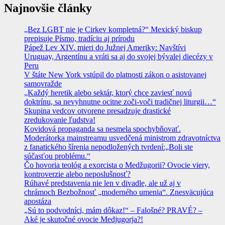
Najnovšie články
„Bez LGBT nie je Cirkev kompletná?“ Mexický biskup
prepisuje Písmo, tradíciu aj prírodu
Pápež Lev XIV. mieri do Južnej Ameriky: Navštívi
Uruguay, Argentínu a vráti sa aj do svojej bývalej diecézy v
Peru
V štáte New York vstúpil do platnosti zákon o asistovanej
samovražde
„Každý heretik alebo sektár, ktorý chce zaviesť novú
doktrínu, sa nevyhnutne ocitne zoči-voči tradičnej liturgii…“
Skupina vedcov otvorene presadzuje drastické
zredukovanie ľudstva!
Kovidová propaganda sa nesmela spochybňovať.
Moderátorka mainstreamu usvedčená ministrom zdravotníctva
z fanatického šírenia nepodložených tvrdení:„Boli ste
súčasťou problému.“
Čo hovoria teológ a exorcista o Medžugorii? Ovocie viery,
kontroverzie alebo neposlušnosť?
Rúhavé predstavenia nie len v divadle, ale už aj v
chrámoch Bezbožnosť „moderného umenia“. Znesväcujúca
apostáza
„Sú to podvodníci, mám dôkaz!“ – Falošné? PRAVÉ? –
Aké je skutočné ovocie Medjugorja?!