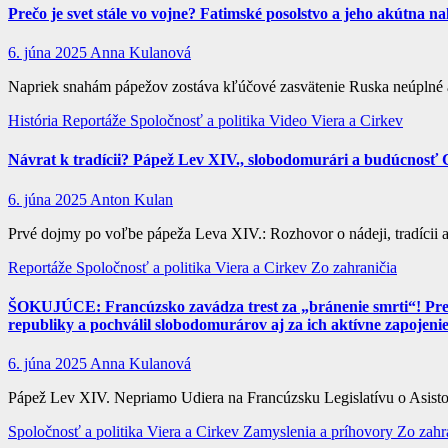
Prečo je svet stále vo vojne? Fatimské posolstvo a jeho akútna na
6. júna 2025
Anna Kulanová
Napriek snahám pápežov zostáva kľúčové zasvätenie Ruska neúplné 
História
Reportáže
Spoločnosť a politika
Video
Viera a Cirkev
Návrat k tradícii? Pápež Lev XIV., slobodomurári a budúcnosť 
6. júna 2025
Anton Kulan
Prvé dojmy po voľbe pápeža Leva XIV.: Rozhovor o nádeji, tradícii
Reportáže
Spoločnosť a politika
Viera a Cirkev
Zo zahraničia
ŠOKUJÚCE: Francúzsko zavádza trest za „bránenie smrti“! Prezid
republiky a pochválil slobodomurárov aj za ich aktívne zapojenie 
6. júna 2025
Anna Kulanová
Pápež Lev XIV. Nepriamo Udiera na Francúzsku Legislatívu o Asist
Spoločnosť a politika
Viera a Cirkev
Zamyslenia a príhovory
Zo zahr