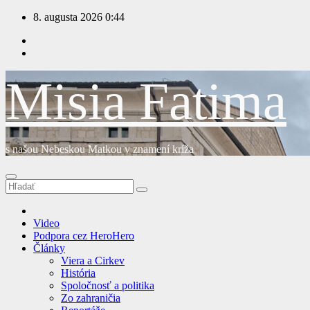
Prejsť
8. augusta 2026
0:44
na
obsah
Misia Fatima
s našou Nebeskou Matkou v znamení kríža
Video
Podpora cez HeroHero
Články
Viera a Cirkev
História
Spoločnosť a politika
Zo zahraničia