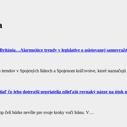
a
ritánia…Alarmujúce trendy v legislatíve o asistovanej samovraž
 trendov v Spojených štátoch a Spojenom kráľovstve, ktoré naznačujú 
zatiaľ čo jeho doterajší nepriatelia zdieľajú rovnaký názor na útok 
ump čelí búrke nevôle pre svoje kroky voči Iránu. V…