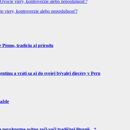
 Ovocie viery, kontroverzie alebo neposlušnosť?
ie viery, kontroverzie alebo neposlušnosť?
Písmo, tradíciu aj prírodu
tínu a vráti sa aj do svojej bývalej diecézy v Peru
ražde
a nevyhnutne ocitne zoči-voči tradičnej liturgii…“