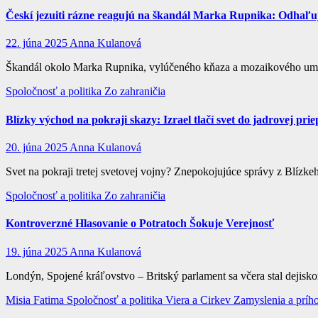
Českí jezuiti rázne reagujú na škandál Marka Rupnika: Odhaľuj
22. júna 2025
Anna Kulanová
Škandál okolo Marka Rupnika, vylúčeného kňaza a mozaikového umelca
Spoločnosť a politika
Zo zahraničia
Blízky východ na pokraji skazy: Izrael tlačí svet do jadrovej prie
20. júna 2025
Anna Kulanová
Svet na pokraji tretej svetovej vojny? Znepokojujúce správy z Blíz
Spoločnosť a politika
Zo zahraničia
Kontroverzné Hlasovanie o Potratoch Šokuje Verejnosť
19. júna 2025
Anna Kulanová
Londýn, Spojené kráľovstvo – Britský parlament sa včera stal dejisk
Misia Fatima
Spoločnosť a politika
Viera a Cirkev
Zamyslenia a príh