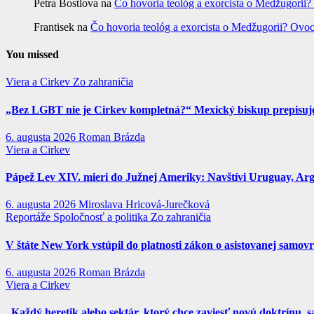
Petra Bostlova
na
Čo hovoria teológ a exorcista o Medžugorii?
Frantisek
na
Čo hovoria teológ a exorcista o Medžugorii? Ovoc
You missed
Viera a Cirkev
Zo zahraničia
„Bez LGBT nie je Cirkev kompletná?“ Mexický biskup prepisuje 
6. augusta 2026
Roman Brázda
Viera a Cirkev
Pápež Lev XIV. mieri do Južnej Ameriky: Navštívi Uruguay, Argen
6. augusta 2026
Miroslava Hricová-Jurečková
Reportáže
Spoločnosť a politika
Zo zahraničia
V štáte New York vstúpil do platnosti zákon o asistovanej samov
6. augusta 2026
Roman Brázda
Viera a Cirkev
„Každý heretik alebo sektár, ktorý chce zaviesť novú doktrínu, s