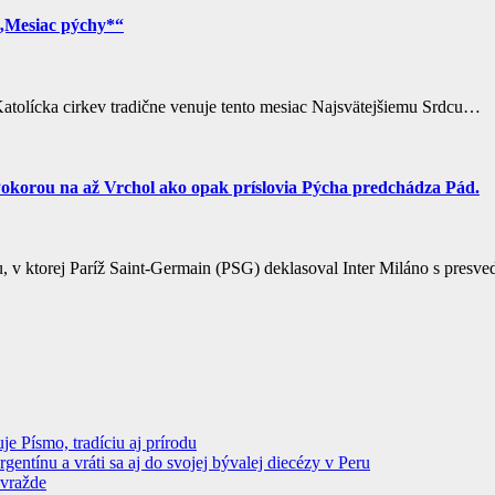
s „Mesiac pýchy*“
 Katolícka cirkev tradične venuje tento mesiac Najsvätejšiemu Srdcu…
Pokorou na až Vrchol ako opak príslovia Pýcha predchádza Pád.
u, v ktorej Paríž Saint-Germain (PSG) deklasoval Inter Miláno s pre
 Písmo, tradíciu aj prírodu
ntínu a vráti sa aj do svojej bývalej diecézy v Peru
ovražde