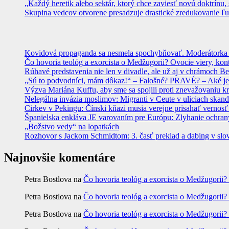
„Každý heretik alebo sektár, ktorý chce zaviesť novú doktrínu, 
Skupina vedcov otvorene presadzuje drastické zredukovanie ľu
Kovidová propaganda sa nesmela spochybňovať. Moderátorka ma
Čo hovoria teológ a exorcista o Medžugorii? Ovocie viery, kon
Rúhavé predstavenia nie len v divadle, ale už aj v chrámoch
„Sú to podvodníci, mám dôkaz!“ – Falošné? PRAVÉ? – Aké je
Výzva Mariána Kuffu, aby sme sa spojili proti znevažovaniu k
Nelegálna invázia moslimov: Migranti v Ceute v uliciach skan
Cirkev v Pekingu: Čínski kňazi musia verejne prisahať vernosť
Španielska enkláva JE varovaním pre Európu: Zlyhanie ochrany
„Božstvo vedy“ na lopatkách
Rozhovor s Jackom Schmidtom: 3. časť preklad a dabing v slo
Najnovšie komentáre
Petra Bostlova
na
Čo hovoria teológ a exorcista o Medžugorii?
Petra Bostlova
na
Čo hovoria teológ a exorcista o Medžugorii?
Petra Bostlova
na
Čo hovoria teológ a exorcista o Medžugorii?