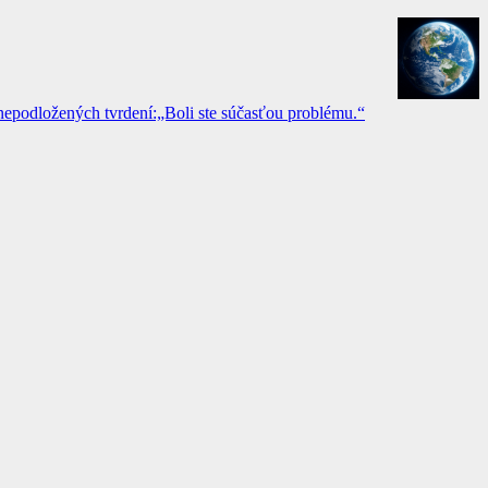
epodložených tvrdení:„Boli ste súčasťou problému.“