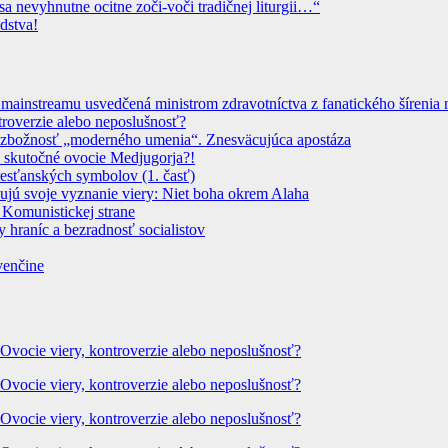
sa nevyhnutne ocitne zoči-voči tradičnej liturgii…“
dstva!
instreamu usvedčená ministrom zdravotníctva z fanatického šírenia n
troverzie alebo neposlušnosť?
 Bezbožnosť „moderného umenia“. Znesväcujúca apostáza
 skutočné ovocie Medjugorja?!
resťanských symbolov (1. časť)
dujú svoje vyznanie viery: Niet boha okrem Alaha
 Komunistickej strane
 hraníc a bezradnosť socialistov
venčine
 Ovocie viery, kontroverzie alebo neposlušnosť?
 Ovocie viery, kontroverzie alebo neposlušnosť?
 Ovocie viery, kontroverzie alebo neposlušnosť?