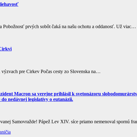
liehavosť
a Pobožnosť prvých sobôt čaká na našu ochotu a oddanosť. Už viac…
Cirkvi
 a výzvach pre Cirkev Počas cesty zo Slovenska na…
ent Macron sa verejne prihlásil k svetonázoru slobodomurárstva,
do nedávnej legislatívy o eutanázii.
ovanej Samovražde! Pápež Lev XIV. síce priamo nemenoval spornú fra
aničia