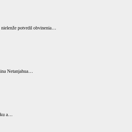
 nielenže potvrdil obvinenia…
amina Netanjahua…
šoku a…