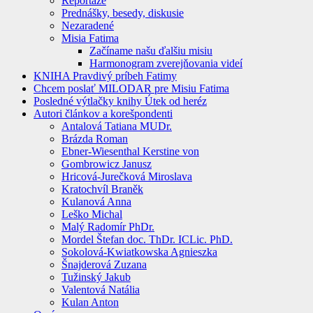
Reportáže
Prednášky, besedy, diskusie
Nezaradené
Misia Fatima
Začíname našu ďalšiu misiu
Harmonogram zverejňovania videí
KNIHA Pravdivý príbeh Fatimy
Chcem poslať MILODAR pre Misiu Fatima
Posledné výtlačky knihy Útek od heréz
Autori článkov a korešpondenti
Antalová Tatiana MUDr.
Brázda Roman
Ebner-Wiesenthal Kerstine von
Gombrowicz Janusz
Hricová-Jurečková Miroslava
Kratochvíl Braněk
Kulanová Anna
Leško Michal
Malý Radomír PhDr.
Mordel Štefan doc. ThDr. ICLic. PhD.
Sokolová-Kwiatkowska Agnieszka
Šnajderová Zuzana
Tužinský Jakub
Valentová Natália
Kulan Anton