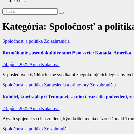
O nás
Kategória:
Spoločnosť a politik
Spoločnosť a politika
Zo zahraničia
Rozmáhanie „pseudokultúry smrti“ po svete: Kanada, Amerika, B
24. júna 2025
Anna Kulanová
V posledných týždňoch sme svedkami znepokojujúcich legislatívnych
Spoločnosť a politika
Zamyslenia a príhovory
Zo zahraničia
Katolíci, ktorí stáli pri Trumpovi, sa ním teraz cítia podvedení, 
23. júna 2025
Anna Kulanová
Bývalí spojenci sa cítia zradení, kým kritici menia názor: Donald Tr
Spoločnosť a politika
Zo zahraničia