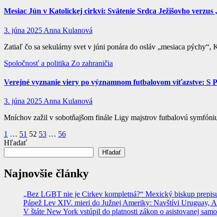
Mesiac Jún v Katolíckej cirkvi: Svätenie Srdca Ježišovho verzu
3. júna 2025
Anna Kulanová
Zatiaľ čo sa sekulárny svet v júni ponára do osláv „mesiaca pýchy“,
Spoločnosť a politika
Zo zahraničia
Verejné vyznanie viery po významnom futbalovom víťazstve: S 
3. júna 2025
Anna Kulanová
Mníchov zažil v sobotňajšom finále Ligy majstrov futbalovú symfóni
Stránkovanie
1
…
51
52
53
…
56
Hľadať
príspevkov
Hľadať
Najnovšie články
„Bez LGBT nie je Cirkev kompletná?“ Mexický biskup prepisuje
Pápež Lev XIV. mieri do Južnej Ameriky: Navštívi Uruguay, Arge
V štáte New York vstúpil do platnosti zákon o asistovanej sam