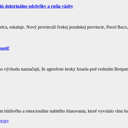
ú doktrinálne odchýlky a rušia väzby
, eskaluje. Nový provinciál českej jezuitskej provincie, Pavel Baco,
pasti!
keho východu naznačujú, že agresívne kroky Izraela pod vedením Benj
om búrlivého a emocionálne nabitého hlasovania, ktoré vyvolalo vlnu 
ovory