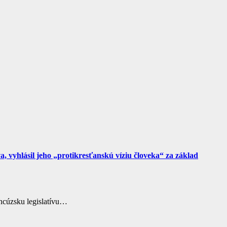
 vyhlásil jeho „protikresťanskú víziu človeka“ za základ
ncúzsku legislatívu…