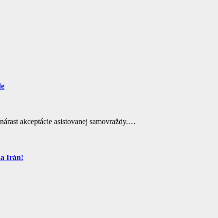
de
nárast akceptácie asistovanej samovraždy.…
na Irán!