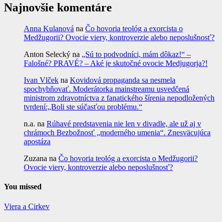
Najnovšie komentáre
Anna Kulanová
na
Čo hovoria teológ a exorcista o
Medžugorii? Ovocie viery, kontroverzie alebo neposlušnosť?
Anton Selecký
na
„Sú to podvodníci, mám dôkaz!“ –
Falošné? PRAVÉ? – Aké je skutočné ovocie Medjugorja?!
Ivan Vlček
na
Kovidová propaganda sa nesmela
spochybňovať. Moderátorka mainstreamu usvedčená
ministrom zdravotníctva z fanatického šírenia nepodložených
tvrdení:„Boli ste súčasťou problému.“
n.a.
na
Rúhavé predstavenia nie len v divadle, ale už aj v
chrámoch Bezbožnosť „moderného umenia“. Znesväcujúca
apostáza
Zuzana
na
Čo hovoria teológ a exorcista o Medžugorii?
Ovocie viery, kontroverzie alebo neposlušnosť?
You missed
Viera a Cirkev