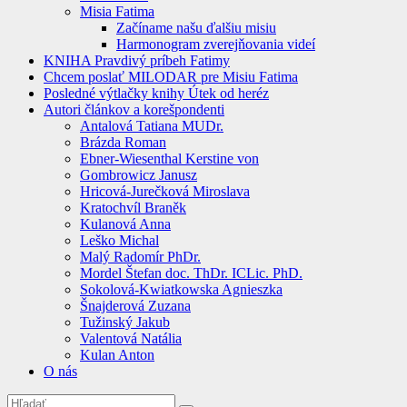
Misia Fatima
Začíname našu ďalšiu misiu
Harmonogram zverejňovania videí
KNIHA Pravdivý príbeh Fatimy
Chcem poslať MILODAR pre Misiu Fatima
Posledné výtlačky knihy Útek od heréz
Autori článkov a korešpondenti
Antalová Tatiana MUDr.
Brázda Roman
Ebner-Wiesenthal Kerstine von
Gombrowicz Janusz
Hricová-Jurečková Miroslava
Kratochvíl Braněk
Kulanová Anna
Leško Michal
Malý Radomír PhDr.
Mordel Štefan doc. ThDr. ICLic. PhD.
Sokolová-Kwiatkowska Agnieszka
Šnajderová Zuzana
Tužinský Jakub
Valentová Natália
Kulan Anton
O nás