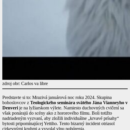
zdroj obr: Carlos va libre
Predstavte si to: Mrazivá januárová noc roku 2024. Skupina
bohoslovcov z
Teologického seminára svätého Jána Vianneyho v
Denveri
je na lyžiarskom výlete. Namiesto duchovných cvičení sa
však ponárajú do scény ako z hororového filmu. Boli totižto
nadriadeným vyzvaní, aby zložili individuálne „krvavé prísahy“
bytosti pripomínajúcej Yettiho. Tento bizarný incident otriasol
cirkevnými kruhmi a vyvolal vlnu pobúrenia.