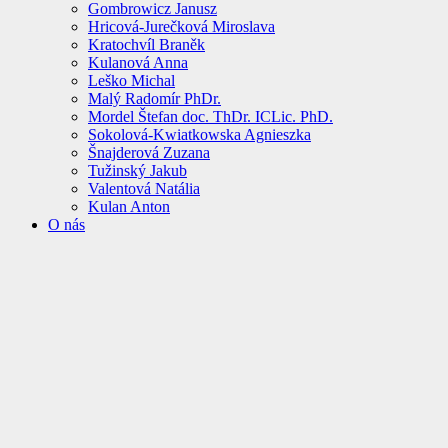
Gombrowicz Janusz
Hricová-Jurečková Miroslava
Kratochvíl Braněk
Kulanová Anna
Leško Michal
Malý Radomír PhDr.
Mordel Štefan doc. ThDr. ICLic. PhD.
Sokolová-Kwiatkowska Agnieszka
Šnajderová Zuzana
Tužinský Jakub
Valentová Natália
Kulan Anton
O nás