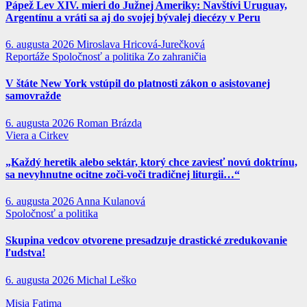
Pápež Lev XIV. mieri do Južnej Ameriky: Navštívi Uruguay,
Argentínu a vráti sa aj do svojej bývalej diecézy v Peru
6. augusta 2026
Miroslava Hricová-Jurečková
Reportáže
Spoločnosť a politika
Zo zahraničia
V štáte New York vstúpil do platnosti zákon o asistovanej
samovražde
6. augusta 2026
Roman Brázda
Viera a Cirkev
„Každý heretik alebo sektár, ktorý chce zaviesť novú doktrínu,
sa nevyhnutne ocitne zoči-voči tradičnej liturgii…“
6. augusta 2026
Anna Kulanová
Spoločnosť a politika
Skupina vedcov otvorene presadzuje drastické zredukovanie
ľudstva!
6. augusta 2026
Michal Leško
Misia Fatima