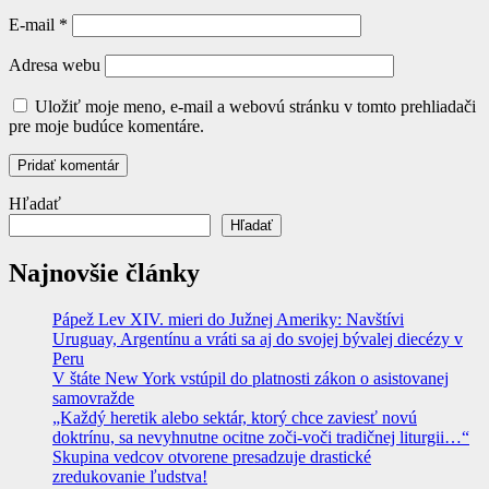
E-mail
*
Adresa webu
Uložiť moje meno, e-mail a webovú stránku v tomto prehliadači
pre moje budúce komentáre.
Hľadať
Hľadať
Najnovšie články
Pápež Lev XIV. mieri do Južnej Ameriky: Navštívi
Uruguay, Argentínu a vráti sa aj do svojej bývalej diecézy v
Peru
V štáte New York vstúpil do platnosti zákon o asistovanej
samovražde
„Každý heretik alebo sektár, ktorý chce zaviesť novú
doktrínu, sa nevyhnutne ocitne zoči-voči tradičnej liturgii…“
Skupina vedcov otvorene presadzuje drastické
zredukovanie ľudstva!