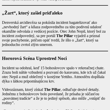
„Žart“, ktorý zašiel priďaleko
Denverská arcidiecéza sa pokúsila incident bagatelizovať ako
„nevhodný žart“ a kňaza zodpovedného za túto podivnú udalosť
okamžite odvolala z vedúcej pozície. Otec John Nepil, ktorý bol za
incident zodpovedný, sa pre portál
The Pillar
vyjadril a priznal
svoje pochybenie, pričom opäť tvrdil, že išlo o „žart“, ktorý sa
jednoducho zvrtol zlým smerom.
Hororová Scéna Uprostred Noci
Incident sa odohral, keď 15 bohoslovcov spalo v rekreačnej chate.
Zrazu boli náhle vzbudení a pozvaní do karavanu, kde ich už čakal
otec Nepil a muž oblečený v kostýme Yettiho. Atmosféru dopĺňala
dýka s látkou pripomínajúcou krv.
Videozáznam, ktorý získal
The Pillar
, odhaľuje desivé detaily.
Jednému z bohoslovcov bolo povedané, že prísaha je súčasťou
„posvätnej tradície“ a že je to jediný spôsob, ako môže „vstúpiť do
rodiny“.