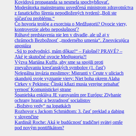
Kovidová propaganda sa nesmela spochybňovať.
Moderátorka mainstreamu usvedčená ministrom zdravotníctva
z fanatického šírenia nepodložených tvrdení:„Boli ste
súčasťou problému.“
Čo hovoria teológ a exorcista o Medžugorii? Ovocie viery,
kontroverzie alebo neposlušnosť?
Rúhavé predstavenia nie len v divadle, ale už aj v
chrámoch Bezbožnosť „moderného umenia“. Znesväcujúca
apostáza
„Sú to podvodníci, mám dôkaz!“ – Falošné? PRAVÉ? –
Aké je skutočné ovocie Medjugorja?!
Výzva Mariána Kuffu, aby sme sa spojili proti
znevažovaniu kresťanských symbolov (1. časť)
Nelegálna invázia moslimov: Migranti v Ceute v uliciach
skandujú svoje vyznanie viery: Niet boha okrem Alaha
Cirkev v Pekingu: Čínski kňazi musia verejne prisahať
vernosť Komunistickej strane
Španielska enkláva JE varovaním pre Európu: Zlyhanie
ochrany hraníc a bezradnosť socialistov
„Božstvo vedy“ na lopatkách
Rozhovor s Jackom Schmidtom: 3. časť preklad a dabing
v slovenčine
Kardinál Roche: Aká je budúcnosť tradičnej svätej omše
pod novým pontifikátom?