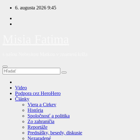
Prejsť
6. augusta 2026
9:45
na
obsah
Misia Fatima
s našou Nebeskou Matkou v znamení kríža
Video
Podpora cez HeroHero
Články
Viera a Cirkev
História
Spoločnosť a politika
Zo zahraničia
Reportáže
Prednášky, besedy, diskusie
Nezaradené