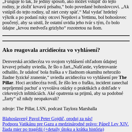
„Funguje to tak, že jediný spôsob, ako môžeš vstúpiť do tejto
rodiny, je zložiť krvavú prísahu,“ bolo povedané bohoslovcovi. „Ak
vstúpiš do tejto rodiny, už niet cesty späť.“ Mal vydať hrdelný
výkrik a po podaní ruky otcovi Nepilovi a Yettimu, bol bohoslovec
poučený, aby sa uistil, že ostatní uvidia jeho tvár s tým, čo bolo
údajne „krvou medveďa grizlyho“ rozotretou na ňom.
Ako reagovala arcidiecéza vo vyhlásení?
Denverská arcidiecéza vo svojom vyhlásení ohľadom údajnej
krvavej prísahy uviedla, že šlo o žart.„Našťastie, vyšetrovanie
odhalilo, že udalosť bola fraška a v žiadnom okamihu nehrozilo
žiadne fyzické zranenie,“ uviedla arcidiecéza vo vyhlásení pre
The
Pillar
. Hoci arcidiecéza tvrdí, že išlo len o frašku, incident zanechal
nepríjemnú pachuť a vyvoláva otázky o praktikách a dohľade v
cirkevných inštitúciách. Aké opatrenia sa prijmú, aby sa podobné
„žarty“ už nikdy neopakovali?
zdroje: The Pillar, LSN, podcast Taylora Marshalla
Navigácia
Blahoslavený Pavol Peter Gojdič, oroduj za nás!
Podpora Vatikánu pre Gazu a medzinárodné právo: Pápež Lev XIV.
v
žiada mier po tragédii (+detaily útoku a krátka história)