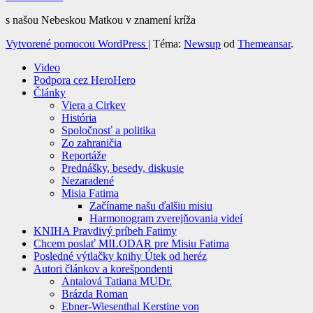
s našou Nebeskou Matkou v znamení kríža
Vytvorené pomocou WordPress
|
Téma:
Newsup
od
Themeansar
.
Video
Podpora cez HeroHero
Články
Viera a Cirkev
História
Spoločnosť a politika
Zo zahraničia
Reportáže
Prednášky, besedy, diskusie
Nezaradené
Misia Fatima
Začíname našu ďalšiu misiu
Harmonogram zverejňovania videí
KNIHA Pravdivý príbeh Fatimy
Chcem poslať MILODAR pre Misiu Fatima
Posledné výtlačky knihy Útek od heréz
Autori článkov a korešpondenti
Antalová Tatiana MUDr.
Brázda Roman
Ebner-Wiesenthal Kerstine von