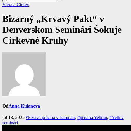
Viera a Cirkev
Bizarný „Krvavý Pakt“ v
Denverskom Seminári Šokuje
Cirkevné Kruhy
Od
Anna Kulanová
júl 18, 2025
#krvavá prísaha v seminári
,
#prísaha Yetimu
,
#Yetti v
seminári