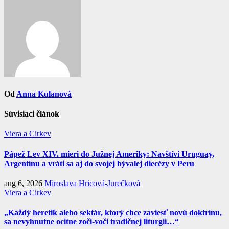
článku
Od
Anna Kulanová
Súvisiaci článok
Viera a Cirkev
Pápež Lev XIV. mieri do Južnej Ameriky: Navštívi Uruguay,
Argentínu a vráti sa aj do svojej bývalej diecézy v Peru
aug 6, 2026
Miroslava Hricová-Jurečková
Viera a Cirkev
„Každý heretik alebo sektár, ktorý chce zaviesť novú doktrínu,
sa nevyhnutne ocitne zoči-voči tradičnej liturgii…“