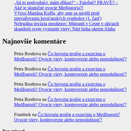
„Sú to podvodníci, mám dôkaz!“ – Falošné? PRAVÉ? –
Aké je skutočné ovocie Medjugorja?!
Výzva Mariána Kuffu, aby sme sa spojili proti
znevažovaniu kresťanských symbolov (1. časť)
Nelegálna invázia moslimov: Migranti v Ceute v uliciach
skandujú svoje vyznanie viery: Niet boha okrem Alaha
Najnovšie komentáre
Petra Bostlova
na
Čo hovoria teológ a exorcista o
Medžugorii? Ovocie viery, kontroverzie alebo neposlušnosť?
Petra Bostlova
na
Čo hovoria teológ a exorcista o
Medžugorii? Ovocie viery, kontroverzie alebo neposlušnosť?
Petra Bostlova
na
Čo hovoria teológ a exorcista o
Medžugorii? Ovocie viery, kontroverzie alebo neposlušnosť?
Petra Bostlova
na
Čo hovoria teológ a exorcista o
Medžugorii? Ovocie viery, kontroverzie alebo neposlušnosť?
Frantisek
na
Čo hovoria teológ a exorcista o Medžugorii?
Ovocie viery, kontroverzie alebo neposlušnosť?