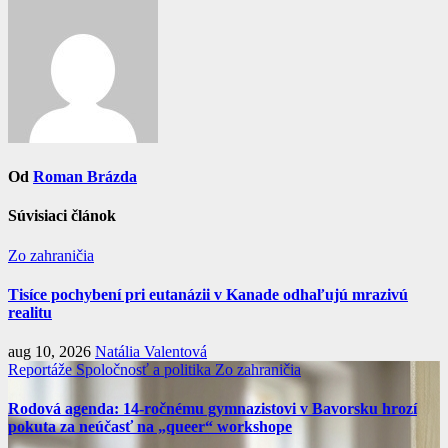
Od
Roman Brázda
Súvisiaci článok
Zo zahraničia
Tisíce pochybení pri eutanázii v Kanade odhaľujú mrazivú
realitu
aug 10, 2026
Natália Valentová
Reportáže
Spoločnosť a politika
Zo zahraničia
Rodová agenda: 14-ročnému gymnazistovi v Bavorsku hrozí
pokuta za neúčasť na „queer“ workshope