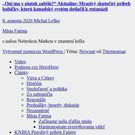
„Oni ma v piatok zabijú?“ Aktuálne: Mrazivý skutočný príbeh
babičky, ktorú kanadský systém dotlačil k eutanázii
8. augusta 2026
Michal Leško
Misia Fatima
s našou Nebeskou Matkou v znamení kríža
Vytvorené pomocou WordPress
|
Téma:
Newsup
od
Themeansar
.
Video
Podpora cez HeroHero
Články
Viera a Cirkev
História
Spoločnosť a politika
Zo zahraničia
Reportáže
Prednášky, besedy, diskusie
Nezaradené
Misia Fatima
Začíname našu ďalšiu misiu
Harmonogram zverejňovania videí
KNIHA Pravdivý príbeh Fatimy