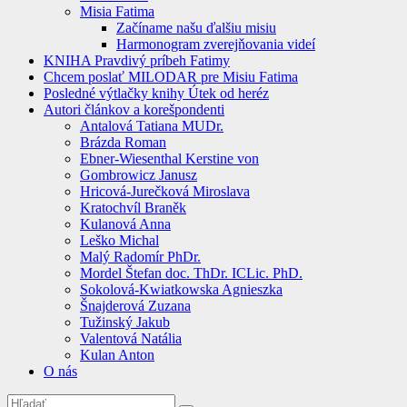
Misia Fatima
Začíname našu ďalšiu misiu
Harmonogram zverejňovania videí
KNIHA Pravdivý príbeh Fatimy
Chcem poslať MILODAR pre Misiu Fatima
Posledné výtlačky knihy Útek od heréz
Autori článkov a korešpondenti
Antalová Tatiana MUDr.
Brázda Roman
Ebner-Wiesenthal Kerstine von
Gombrowicz Janusz
Hricová-Jurečková Miroslava
Kratochvíl Braněk
Kulanová Anna
Leško Michal
Malý Radomír PhDr.
Mordel Štefan doc. ThDr. ICLic. PhD.
Sokolová-Kwiatkowska Agnieszka
Šnajderová Zuzana
Tužinský Jakub
Valentová Natália
Kulan Anton
O nás