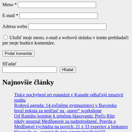
Meno
*
E-mail
*
Adresa webu
Uložiť moje meno, e-mail a webovú stránku v tomto prehliadači
pre moje budúce komentáre.
Hľadať
Hľadať
Najnovšie články
Tisíce pochybení pri eutanázii v Kanade odhaľujú mrazivú
realitu
Rodová agenda: 14-ročnému gymnazistovi v Bavorsku
hrozí pokuta za neúčasť na „queer“ workshope
Od Ruiniho komisie k tajnému hlasovaniu: Prečo Rím
nikdy neuznal Medžugorie za nadprirodzené. Pravda o
Medžugorí vychádza na povrch: 21 z 33 expertov a biskupov
hlasovalo za „constat de non supernaturalitate“!!!