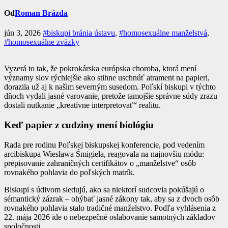
Od
Roman Brázda
jún 3, 2026
#biskupi bránia ústavu
,
#homosexuálne manželstvá
,
#homosexuálne zväzky
Vyzerá to tak, že pokrokárska európska choroba, ktorá mení
významy slov rýchlejšie ako stihne uschnúť atrament na papieri,
dorazila už aj k našim severným susedom. Poľskí biskupi v týchto
dňoch vydali jasné varovanie, pretože tamojšie správne súdy zrazu
dostali nutkanie „kreatívne interpretovať“ realitu.
Keď papier z cudziny mení biológiu
Rada pre rodinu Poľskej biskupskej konferencie, pod vedením
arcibiskupa Wiesława Śmigiela, reagovala na najnovšiu módu:
prepisovanie zahraničných certifikátov o „manželstve“ osôb
rovnakého pohlavia do poľských matrík.
Biskupi s údivom sledujú, ako sa niektorí sudcovia pokúšajú o
sémantický zázrak – ohýbať jasné zákony tak, aby sa z dvoch osôb
rovnakého pohlavia stalo tradičné manželstvo. Podľa vyhlásenia z
22. mája 2026 ide o nebezpečné oslabovanie samotných základov
spoločnosti.