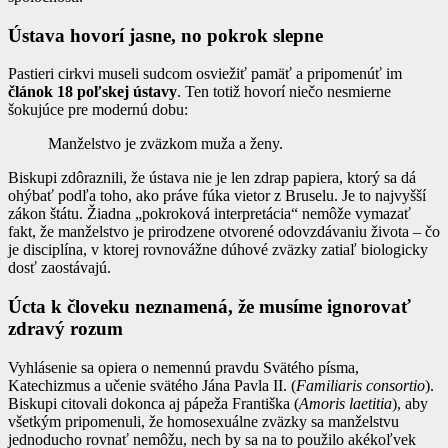
Ústava hovorí jasne, no pokrok slepne
Pastieri cirkvi museli sudcom osviežiť pamäť a pripomenúť im
článok 18 poľskej ústavy
. Ten totiž hovorí niečo nesmierne
šokujúce pre modernú dobu:
Manželstvo je zväzkom muža a ženy.
Biskupi zdôraznili, že ústava nie je len zdrap papiera, ktorý sa dá
ohýbať podľa toho, ako práve fúka vietor z Bruselu. Je to najvyšší
zákon štátu. Žiadna „pokroková interpretácia“ nemôže vymazať
fakt, že manželstvo je prirodzene otvorené odovzdávaniu života – čo
je disciplína, v ktorej rovnovážne dúhové zväzky zatiaľ biologicky
dosť zaostávajú.
Úcta k človeku neznamená, že musíme ignorovať
zdravý rozum
Vyhlásenie sa opiera o nemennú pravdu Svätého písma,
Katechizmus a učenie svätého Jána Pavla II. (
Familiaris consortio
).
Biskupi citovali dokonca aj pápeža Františka (
Amoris laetitia
), aby
všetkým pripomenuli, že homosexuálne zväzky sa manželstvu
jednoducho rovnať nemôžu, nech by sa na to použilo akékoľvek