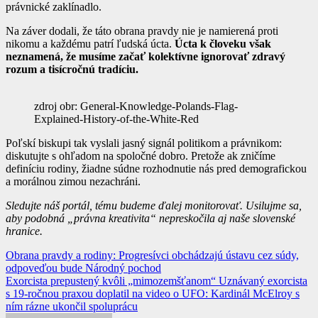
právnické zaklínadlo.
Na záver dodali, že táto obrana pravdy nie je namierená proti
nikomu a každému patrí ľudská úcta.
Úcta k človeku však
neznamená, že musíme začať kolektívne ignorovať zdravý
rozum a tisícročnú tradíciu.
zdroj obr: General-Knowledge-Polands-Flag-
Explained-History-of-the-White-Red
Poľskí biskupi tak vyslali jasný signál politikom a právnikom:
diskutujte s ohľadom na spoločné dobro. Pretože ak zničíme
definíciu rodiny, žiadne súdne rozhodnutie nás pred demografickou
a morálnou zimou nezachráni.
Sledujte náš portál, tému budeme ďalej monitorovať. Usilujme sa,
aby podobná „právna kreativita“ nepreskočila aj naše slovenské
hranice.
Navigácia
Obrana pravdy a rodiny: Progresívci obchádzajú ústavu cez súdy,
odpoveďou bude Národný pochod
v
Exorcista prepustený kvôli „mimozemšťanom“ Uznávaný exorcista
článku
s 19-ročnou praxou doplatil na video o UFO: Kardinál McElroy s
ním rázne ukončil spoluprácu