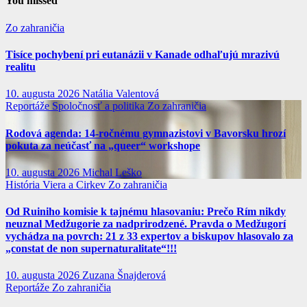
You missed
Zo zahraničia
Tisíce pochybení pri eutanázii v Kanade odhaľujú mrazivú
realitu
10. augusta 2026
Natália Valentová
Reportáže
Spoločnosť a politika
Zo zahraničia
Rodová agenda: 14-ročnému gymnazistovi v Bavorsku hrozí
pokuta za neúčasť na „queer“ workshope
10. augusta 2026
Michal Leško
História
Viera a Cirkev
Zo zahraničia
Od Ruiniho komisie k tajnému hlasovaniu: Prečo Rím nikdy
neuznal Medžugorie za nadprirodzené. Pravda o Medžugorí
vychádza na povrch: 21 z 33 expertov a biskupov hlasovalo za
„constat de non supernaturalitate“!!!
10. augusta 2026
Zuzana Šnajderová
Reportáže
Zo zahraničia