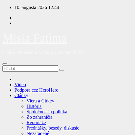
Prejsť
10. augusta 2026
12:44
na
obsah
Misia Fatima
s našou Nebeskou Matkou v znamení kríža
Video
Podpora cez HeroHero
Články
Viera a Cirkev
História
Spoločnosť a politika
Zo zahraničia
Reportáže
Prednášky, besedy, diskusie
Nezaradené