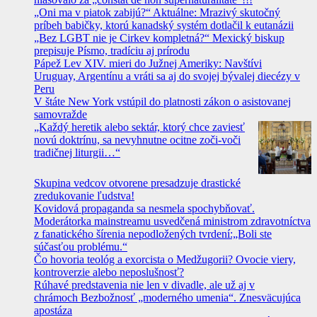
„Oni ma v piatok zabijú?“ Aktuálne: Mrazivý skutočný
príbeh babičky, ktorú kanadský systém dotlačil k eutanázii
„Bez LGBT nie je Cirkev kompletná?“ Mexický biskup
prepisuje Písmo, tradíciu aj prírodu
Pápež Lev XIV. mieri do Južnej Ameriky: Navštívi
Uruguay, Argentínu a vráti sa aj do svojej bývalej diecézy v
Peru
V štáte New York vstúpil do platnosti zákon o asistovanej
samovražde
„Každý heretik alebo sektár, ktorý chce zaviesť
novú doktrínu, sa nevyhnutne ocitne zoči-voči
tradičnej liturgii…“
Skupina vedcov otvorene presadzuje drastické
zredukovanie ľudstva!
Kovidová propaganda sa nesmela spochybňovať.
Moderátorka mainstreamu usvedčená ministrom zdravotníctva
z fanatického šírenia nepodložených tvrdení:„Boli ste
súčasťou problému.“
Čo hovoria teológ a exorcista o Medžugorii? Ovocie viery,
kontroverzie alebo neposlušnosť?
Rúhavé predstavenia nie len v divadle, ale už aj v
chrámoch Bezbožnosť „moderného umenia“. Znesväcujúca
apostáza