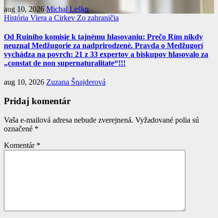
aug 10, 2026
Michal Leško
História
Viera a Cirkev
Zo zahraničia
Od Ruiniho komisie k tajnému hlasovaniu: Prečo Rím nikdy
neuznal Medžugorie za nadprirodzené. Pravda o Medžugorí
vychádza na povrch: 21 z 33 expertov a biskupov hlasovalo za
„constat de non supernaturalitate“!!!
aug 10, 2026
Zuzana Šnajderová
Pridaj komentár
Vaša e-mailová adresa nebude zverejnená.
Vyžadované polia sú
označené
*
Komentár
*