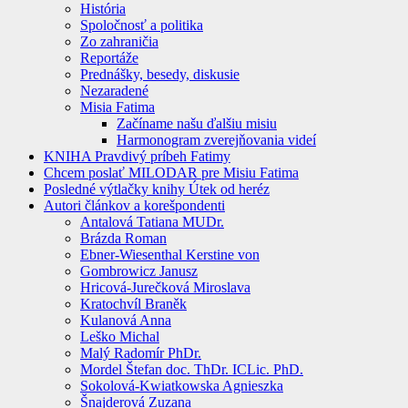
História
Spoločnosť a politika
Zo zahraničia
Reportáže
Prednášky, besedy, diskusie
Nezaradené
Misia Fatima
Začíname našu ďalšiu misiu
Harmonogram zverejňovania videí
KNIHA Pravdivý príbeh Fatimy
Chcem poslať MILODAR pre Misiu Fatima
Posledné výtlačky knihy Útek od heréz
Autori článkov a korešpondenti
Antalová Tatiana MUDr.
Brázda Roman
Ebner-Wiesenthal Kerstine von
Gombrowicz Janusz
Hricová-Jurečková Miroslava
Kratochvíl Braněk
Kulanová Anna
Leško Michal
Malý Radomír PhDr.
Mordel Štefan doc. ThDr. ICLic. PhD.
Sokolová-Kwiatkowska Agnieszka
Šnajderová Zuzana