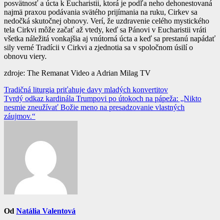
posvätnosť a úcta k Eucharistii, ktorá je podľa neho dehonestovaná
najmä praxou podávania svätého prijímania na ruku, Cirkev sa
nedočká skutočnej obnovy. Verí, že uzdravenie celého mystického
tela Cirkvi môže začať až vtedy, keď sa Pánovi v Eucharistii vráti
všetka náležitá vonkajšia aj vnútorná úcta a keď sa prestanú napádať
sily verné Tradícii v Cirkvi a zjednotia sa v spoločnom úsilí o
obnovu viery.
zdroje: The Remanat Video a Adrian Milag TV
Navigácia
Tradičná liturgia priťahuje davy mladých konvertitov
Tvrdý odkaz kardinála Trumpovi po útokoch na pápeža: „Nikto
v
nesmie zneužívať Božie meno na presadzovanie vlastných
článku
záujmov.“
Od
Natália Valentová