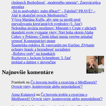
chrámoch Bezbožnosť „moderného umenia“. Znesväcujúca
apostáza
„Sú to podvodníci, mám dôkaz!“ – Falošné? PRAVÉ? –
Aké je skutočné ovocie Medjugorja?!
Výzva Mariána Kuffu, aby sme sa spojili proti
znevažovaniu kresťanských symbolov (1. časť)
Nelegálna invázia moslimov: Migranti v Ceute v uliciach
skandujú svoje vyznanie viery: Niet boha okrem Alaha
Cirkev v Pekingu: Čínski kňazi musia verejne prisahať
vernosť Komunistickej strane
Španielska enkláva JE varovaním pre Európu: Zlyhanie
ochrany hraníc a bezradnosť socialistov
„Božstvo vedy“ na lopatkách
Rozhovor s Jackom Schmidtom: 3. časť
preklad a dabing v slovenčine
Najnovšie komentáre
Frantisek
na
Čo hovoria teológ a exorcista o Medžugorii?
Ovocie viery, kontroverzie alebo neposlušnosť?
Anna Kulanová
na
Čo hovoria teológ a exorcista o
Medžugorii? Ovocie viery, kontroverzie alebo neposlušnosť?