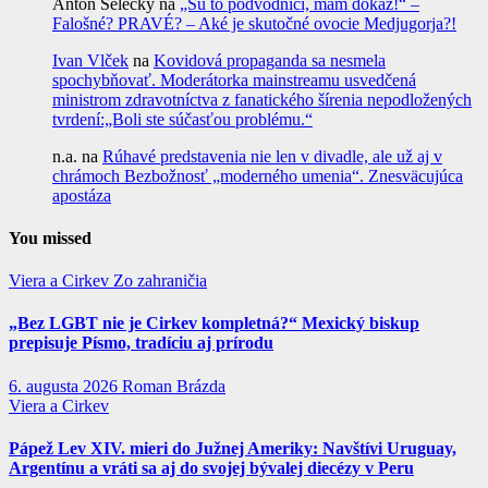
Anton Selecký
na
„Sú to podvodníci, mám dôkaz!“ –
Falošné? PRAVÉ? – Aké je skutočné ovocie Medjugorja?!
Ivan Vlček
na
Kovidová propaganda sa nesmela
spochybňovať. Moderátorka mainstreamu usvedčená
ministrom zdravotníctva z fanatického šírenia nepodložených
tvrdení:„Boli ste súčasťou problému.“
n.a.
na
Rúhavé predstavenia nie len v divadle, ale už aj v
chrámoch Bezbožnosť „moderného umenia“. Znesväcujúca
apostáza
You missed
Viera a Cirkev
Zo zahraničia
„Bez LGBT nie je Cirkev kompletná?“ Mexický biskup
prepisuje Písmo, tradíciu aj prírodu
6. augusta 2026
Roman Brázda
Viera a Cirkev
Pápež Lev XIV. mieri do Južnej Ameriky: Navštívi Uruguay,
Argentínu a vráti sa aj do svojej bývalej diecézy v Peru