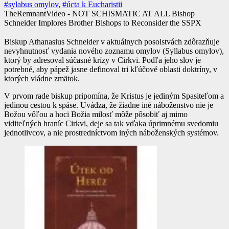
#sylabus omylov
,
#úcta k Eucharistii
TheRemnantVideo - NOT SCHISMATIC AT ALL Bishop
Schneider Implores Brother Bishops to Reconsider the SSPX
Biskup Athanasius Schneider v aktuálnych posolstvách zdôrazňuje
nevyhnutnosť vydania nového zoznamu omylov (Syllabus omylov),
ktorý by adresoval súčasné krízy v Cirkvi. Podľa jeho slov je
potrebné, aby pápež jasne definoval tri kľúčové oblasti doktríny, v
ktorých vládne zmätok.
V prvom rade biskup pripomína, že Kristus je jediným Spasiteľom a
jedinou cestou k spáse. Uvádza, že žiadne iné náboženstvo nie je
Božou vôľou a hoci Božia milosť môže pôsobiť aj mimo
viditeľných hraníc Cirkvi, deje sa tak vďaka úprimnému svedomiu
jednotlivcov, a nie prostredníctvom iných náboženských systémov.