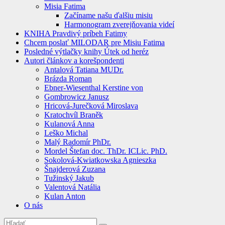
Misia Fatima
Začíname našu ďalšiu misiu
Harmonogram zverejňovania videí
KNIHA Pravdivý príbeh Fatimy
Chcem poslať MILODAR pre Misiu Fatima
Posledné výtlačky knihy Útek od heréz
Autori článkov a korešpondenti
Antalová Tatiana MUDr.
Brázda Roman
Ebner-Wiesenthal Kerstine von
Gombrowicz Janusz
Hricová-Jurečková Miroslava
Kratochvíl Braněk
Kulanová Anna
Leško Michal
Malý Radomír PhDr.
Mordel Štefan doc. ThDr. ICLic. PhD.
Sokolová-Kwiatkowska Agnieszka
Šnajderová Zuzana
Tužinský Jakub
Valentová Natália
Kulan Anton
O nás