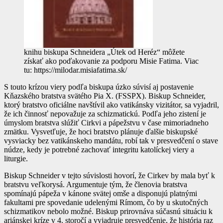
knihu biskupa Schneidera „Útek od Heréz“ môžete
získať ako poďakovanie za podporu Misie Fatima. Viac
tu: https://milodar.misiafatima.sk/
S touto krízou viery podľa biskupa úzko súvisí aj postavenie
Kňazského bratstva svätého Pia X. (FSSPX). Biskup Schneider,
ktorý bratstvo oficiálne navštívil ako vatikánsky vizitátor, sa vyjadril,
že ich činnosť nepovažuje za schizmatickú. Podľa jeho zistení je
úmyslom bratstva slúžiť Cirkvi a pápežstvu v čase mimoriadneho
zmätku. Vysvetľuje, že hoci bratstvo plánuje ďalšie biskupské
vysviacky bez vatikánskeho mandátu, robí tak v presvedčení o stave
núdze, kedy je potrebné zachovať integritu katolíckej viery a
liturgie.
Biskup Schneider v tejto súvislosti hovorí, že Cirkev by mala byť k
bratstvu veľkorysá. Argumentuje tým, že členovia bratstva
spomínajú pápeža v kánone svätej omše a disponujú platnými
fakultami pre spovedanie udelenými Rímom, čo by u skutočných
schizmatikov nebolo možné. Biskup prirovnáva súčasnú situáciu k
ariánskej kríze v 4. storočí a vyjadruje presvedčenie, že história raz