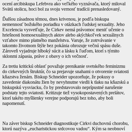
ocení arcibiskupa Lefebvra ako veľkého vyznávača, ktorý miloval
Svätú stolicu, hoci bol za svoju vernosť tradícii prenasledovaný.
Ďalšou zásadnou témou, dnes krivenou, je podľa biskupa
nemennosť božského poriadku v otázkach ľudskej sexuality. Jeho
Excelencia vysvetľuje, že Cirkev nemá právomoc meniť učenie o
hriešnosti homosexuálnych aktov alebo akýchkoľvek sexuálnych
vzťahov mimo platného manželstva. Varuje, že zotrvávanie v
takomto životnom štýle bez pokánia ohrozuje večnú spásu duše.
Zároveň vyjadruje hlboký súcit a lásku k ľuďom, ktorí s týmito
sklonmi zápasia, práve z obavy o ich večnosť.
Za tretiu kritickú oblasť považuje prenikanie svetského feminizmu
do cirkevných štruktúr, čo sa prejavuje snahami o otvorenie sviatosti
kňazstva ženám. Biskup Schneider upozorňuje, že pokusy o
zavedenie diakonátu žien by nevyhnutne viedli k tlaku na kňazskú a
biskupskú vysviacku, čo by predstavovalo neprípustné narušenie
podstaty tejto sviatosti. Kritizuje tiež vysokopostavených prelátov,
ktorí takéto myšlienky verejne podporujú bez toho, aby boli
napomenutí.
Na záver biskup Schneider diagnostikuje Cirkvi duchovnú chorobu,
ktorú nazýva „eucharistickou srdcovou vadou“. Kým sa neobnoví