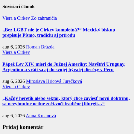
Súvisiaci článok
Viera a Cirkev
Zo zahraničia
„Bez LGBT nie je Cirkev kompletná?“ Mexický biskup
prepisuje Písmo, tradíciu aj prírodu
aug 6, 2026
Roman Brázda
Viera a Cirkev
Pápež Lev XIV. mieri do Južnej Ameriky: Navštívi Uruguay,
Argentínu a vráti sa aj do svojej bývalej diecézy v Peru
aug 6, 2026
Miroslava Hricová-Jurečková
Viera a Cirkev
„Každý heretik alebo sektár, ktorý chce zaviesť novú doktrínu,
sa nevyhnutne ocitne zoči-voči tradičnej liturgii…“
aug 6, 2026
Anna Kulanová
Pridaj komentár