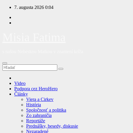
Prejsť
7. augusta 2026
0:04
na
obsah
Misia Fatima
s našou Nebeskou Matkou v znamení kríža
Video
Podpora cez HeroHero
Články
Viera a Cirkev
História
Spoločnosť a politika
Zo zahraničia
Reportáže
Prednášky, besedy, diskusie
Nezaradené