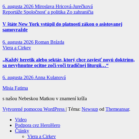
6. augusta 2026
Miroslava Hricová-Jurečková
Reportáže
Spoločnosť a politika
Zo zahraničia
V štáte New York vstúpil do platnosti zákon o asistovanej
samovražde
6. augusta 2026
Roman Brázda
Viera a Cirkev
„Každý heretik alebo sektár, ktorý chce zaviesť novú doktrínu,
sa nevyhnutne ocitne zoči-voči tradičnej liturgii…“
6. augusta 2026
Anna Kulanová
Misia Fatima
s našou Nebeskou Matkou v znamení kríža
Vytvorené pomocou WordPress
|
Téma:
Newsup
od
Themeansar
.
Video
Podpora cez HeroHero
Články
Viera a Cirkev