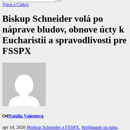
Viera a Cirkev
Biskup Schneider volá po
náprave bludov, obnove úcty k
Eucharistii a spravodlivosti pre
FSSPX
Od
Natália Valentová
apr 14, 2026
#biskup Schneider o FSSPX
,
#prijímanie na ruku
,