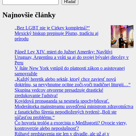
Hľadať
Najnovšie články
„Bez LGBT nie je Cirkev kompletná?“
Mexický biskup prepisuje Písmo, tradíciu aj
prírodu
Pápež Lev XIV. mieri do Južnej Ameriky: Navštívi
Uruguay, Argentínu a vráti sa aj do svojej bývalej diecézy v
Peru
V štáte New York vstúpil do platnosti zákon o asistovanej
samovražde
„Každý heretik alebo sektár, ktorý chce zaviesť novú
doktrínu, sa nevyhnutne ocitne zoči-voči tradičnej liturgii…“
Skupina vedcov otvorene presadzuje drastické
zredukovanie ľudstva!
Kovidová propaganda sa nesmela spochybňovať.
Moderátorka mainstreamu usvedčená ministrom zdravotníctva
z fanatického šírenia nepodložených tvrdení:„Boli ste
súčasťou problému.“
Čo hovoria teológ a exorcista o Medžugorii? Ovocie viery,
kontroverzie alebo neposlušnosť?
Rúhavé predstavenia nie len v divadle, ale už aj v