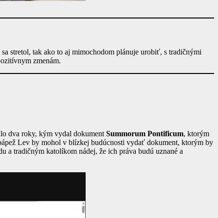
y sa stretol, tak ako to aj mimochodom plánuje urobiť, s tradičnými
k pozitívnym zmenám.
rvalo dva roky, kým vydal dokument
Summorum Pontificum
, ktorým
e pápež Lev by mohol v blízkej budúcnosti vydať dokument, ktorým by
u a tradičným katolíkom nádej, že ich práva budú uznané a