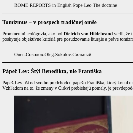
ROME-REPORTS-in-English-Pope-Leo-The-doctrine
Tomizmus – v prospech tradičnej omše
Prominentní teológovia, ako bol
Dietrich von Hildebrand
verili, že
poskytuje objektívne kritériá pre posudzovanie liturgie a práve tomiz
Олег-Соколов-Oleg-Sokolov-Сильный
Pápež Lev: Štýl Benedikta, nie Františka
Pápež Lev líši od svojho predchodcu pápeža Františka, ktorý konal u
Vzhľadom na to, že zmeny v Cirkvi prebiehajú pomaly, je pravdepodobn