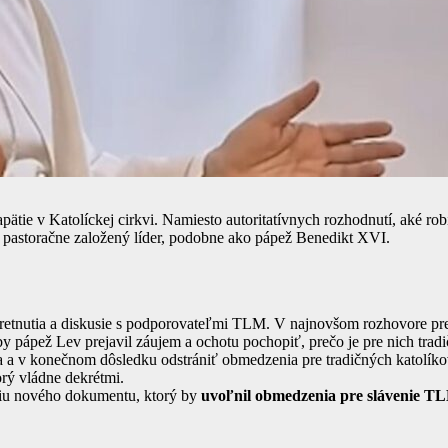
ätie v Katolíckej cirkvi. Namiesto autoritatívnych rozhodnutí, aké rob
 pastoračne založený líder, podobne ako pápež Benedikt XVI.
retnutia a diskusie s podporovateľmi TLM. V najnovšom rozhovore pre C
 by pápež Lev prejavil záujem a ochotu pochopiť, prečo je pre nich trad
 a v konečnom dôsledku odstrániť obmedzenia pre tradičných katolíkov.
torý vládne dekrétmi.
iu nového dokumentu, ktorý by
uvoľnil obmedzenia pre slávenie T