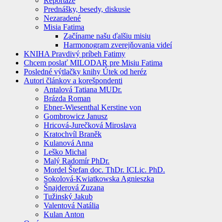
Reportáže
Prednášky, besedy, diskusie
Nezaradené
Misia Fatima
Začíname našu ďalšiu misiu
Harmonogram zverejňovania videí
KNIHA Pravdivý príbeh Fatimy
Chcem poslať MILODAR pre Misiu Fatima
Posledné výtlačky knihy Útek od heréz
Autori článkov a korešpondenti
Antalová Tatiana MUDr.
Brázda Roman
Ebner-Wiesenthal Kerstine von
Gombrowicz Janusz
Hricová-Jurečková Miroslava
Kratochvíl Braněk
Kulanová Anna
Leško Michal
Malý Radomír PhDr.
Mordel Štefan doc. ThDr. ICLic. PhD.
Sokolová-Kwiatkowska Agnieszka
Šnajderová Zuzana
Tužinský Jakub
Valentová Natália
Kulan Anton