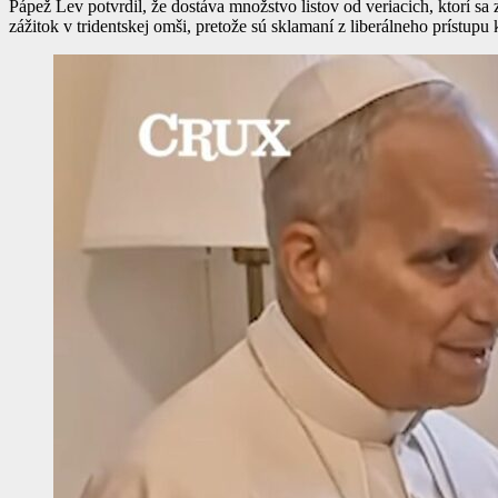
Pápež Lev potvrdil, že dostáva množstvo listov od veriacich, ktorí sa
zážitok v tridentskej omši, pretože sú sklamaní z liberálneho prístup