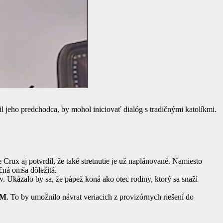
il jeho predchodca, by mohol iniciovať dialóg s tradičnými katolíkmi.
rux aj potvrdil, že také stretnutie je už naplánované. Namiesto
ičná omša dôležitá.
 Ukázalo by sa, že pápež koná ako otec rodiny, ktorý sa snaží
LM
. To by umožnilo návrat veriacich z provizórnych riešení do