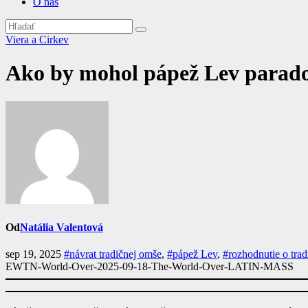
O nás
Viera a Cirkev
Ako by mohol pápež Lev paradox
Od
Natália Valentová
sep 19, 2025
#návrat tradičnej omše
,
#pápež Lev
,
#rozhodnutie o trad
EWTN-World-Over-2025-09-18-The-World-Over-LATIN-MASS