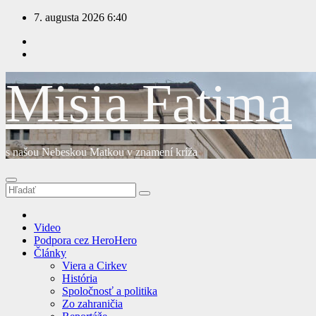
Prejsť
7. augusta 2026
6:40
na
obsah
Misia Fatima
s našou Nebeskou Matkou v znamení kríža
Video
Podpora cez HeroHero
Články
Viera a Cirkev
História
Spoločnosť a politika
Zo zahraničia