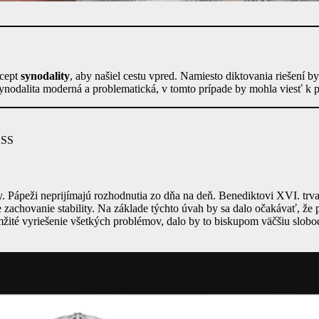
ncept
synodality
, aby našiel cestu vpred. Namiesto diktovania riešení b
e synodalita moderná a problematická, v tomto prípade by mohla viesť 
ASS
aly. Pápeži neprijímajú rozhodnutia zo dňa na deň. Benediktovi XVI. t
 zachovanie stability. Na základe týchto úvah by sa dalo očakávať, ž
té vyriešenie všetkých problémov, dalo by to biskupom väčšiu slobod