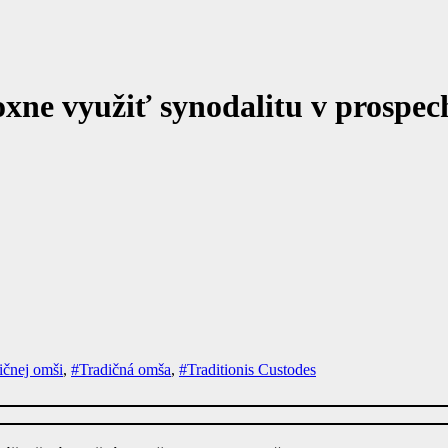
ne využiť synodalitu v prospec
ičnej omši
,
#Tradičná omša
,
#Traditionis Custodes