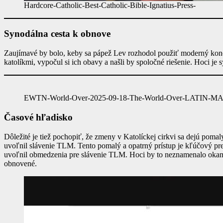
Hardcore-Catholic-Best-Catholic-Bible-Ignatius-Press-
Synodálna cesta k obnove
Zaujímavé by bolo, keby sa pápež Lev rozhodol použiť moderný ko
katolíkmi, vypočul si ich obavy a našli by spoločné riešenie. Hoci j
EWTN-World-Over-2025-09-18-The-World-Over-LATIN-M
Časové hľadisko
Dôležité je tiež pochopiť, že zmeny v Katolíckej cirkvi sa dejú pom
uvoľnil slávenie TLM. Tento pomalý a opatrný prístup je kľúčový pre
uvoľnil obmedzenia pre slávenie TLM. Hoci by to neznamenalo okamži
obnovené.