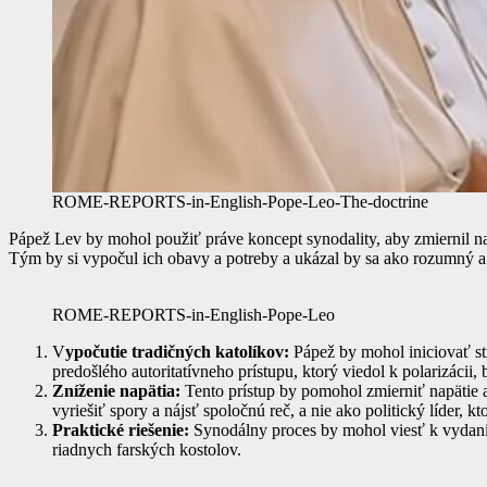
ROME-REPORTS-in-English-Pope-Leo-The-doctrine
Pápež Lev by mohol použiť práve koncept synodality, aby zmiernil nap
Tým by si vypočul ich obavy a potreby a ukázal by sa ako rozumný a
ROME-REPORTS-in-English-Pope-Leo
V
ypočutie tradičných katolíkov:
Pápež by mohol iniciovať st
predošlého autoritatívneho prístupu, ktorý viedol k polarizácii,
Zníženie napätia:
Tento prístup by pomohol zmierniť napätie a
vyriešiť spory a nájsť spoločnú reč, a nie ako politický líder, k
Praktické riešenie:
Synodálny proces by mohol viesť k vydan
riadnych farských kostolov.