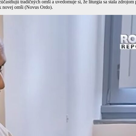
 zúčastňujú tradičných omši a uvedomuje si, že liturgia sa stala zdrojom
u k novej omši (Novus Ordo).