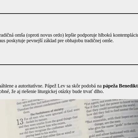
 tradičná omša (oproti novus ordo) lepšie podporuje hlbokú kontempláci
mus poskytuje pevnejší základ pre obhajobu tradičnej omše.
náhlene a autoritatívne. Pápež Lev sa skôr podobá na
pápeža Benedikt
é, že aj riešenie liturgickej otázky bude trvať dlho.