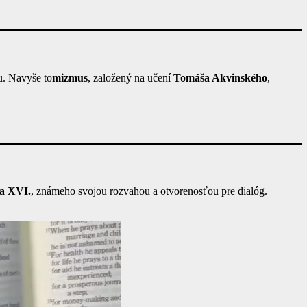
u. Navyše to
mizmus
, založený na učení
Tomáša Akvinského
,
a XVI.
, známeho svojou rozvahou a otvorenosťou pre dialóg.