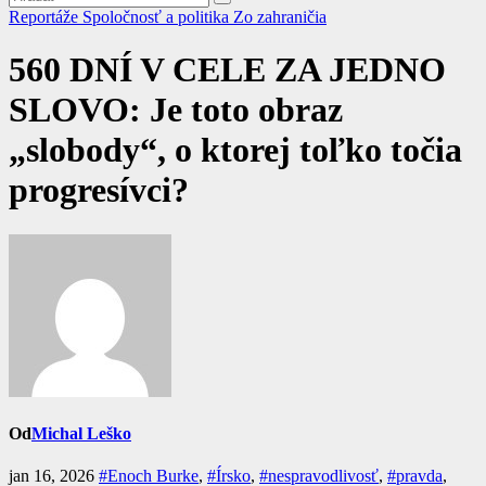
Reportáže
Spoločnosť a politika
Zo zahraničia
560 DNÍ V CELE ZA JEDNO
SLOVO: Je toto obraz
„slobody“, o ktorej toľko točia
progresívci?
Od
Michal Leško
jan 16, 2026
#Enoch Burke
,
#Írsko
,
#nespravodlivosť
,
#pravda
,