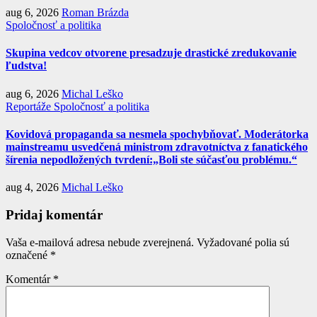
aug 6, 2026
Roman Brázda
Spoločnosť a politika
Skupina vedcov otvorene presadzuje drastické zredukovanie
ľudstva!
aug 6, 2026
Michal Leško
Reportáže
Spoločnosť a politika
Kovidová propaganda sa nesmela spochybňovať. Moderátorka
mainstreamu usvedčená ministrom zdravotníctva z fanatického
šírenia nepodložených tvrdení:„Boli ste súčasťou problému.“
aug 4, 2026
Michal Leško
Pridaj komentár
Vaša e-mailová adresa nebude zverejnená.
Vyžadované polia sú
označené
*
Komentár
*