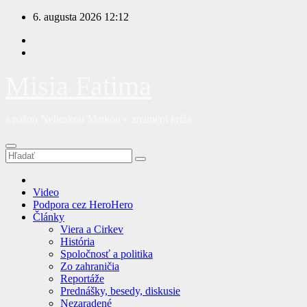
Prejsť
6. augusta 2026
12:12
na
obsah
Misia Fatima
s našou Nebeskou Matkou v znamení kríža
Video
Podpora cez HeroHero
Články
Viera a Cirkev
História
Spoločnosť a politika
Zo zahraničia
Reportáže
Prednášky, besedy, diskusie
Nezaradené