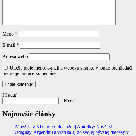
Meno
*
E-mail
*
Adresa webu
Uložiť moje meno, e-mail a webovú stránku v tomto prehliadači
pre moje budúce komentáre.
Hľadať
Hľadať
Najnovšie články
Pápež Lev XIV. mieri do Južnej Ameriky: Navštívi
Uruguay, Argentínu a vráti sa aj do svojej bývalej diecézy v