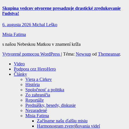
Skupina vedcov otvorene presadzuje drastické zredukovanie
ľudstva!
6. augusta 2026
Michal Leško
Misia Fatima
s našou Nebeskou Matkou v znamení kríža
Vytvorené pomocou WordPress
|
Téma:
Newsup
od
Themeansar
.
Video
Podpora cez HeroHero
Články
Viera a Cirkev
História
Spoločnosť a politika
Zo zahraničia
Reportáže
Prednášky, besedy, diskusie
Nezaradené
Misia Fatima
Začíname našu ďalšiu misiu
Harmonogram zverejňovania videí