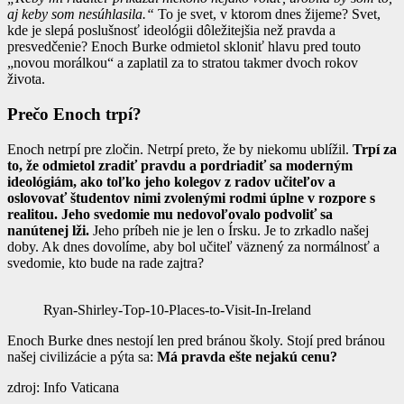
aj keby som nesúhlasila.“
To je svet, v ktorom dnes žijeme? Svet,
kde je slepá poslušnosť ideológii dôležitejšia než pravda a
presvedčenie? Enoch Burke odmietol skloniť hlavu pred touto
„novou morálkou“ a zaplatil za to stratou takmer dvoch rokov
života.
Prečo Enoch trpí?
Enoch netrpí pre zločin. Netrpí preto, že by niekomu ublížil.
Trpí za
to, že odmietol zradiť pravdu a pordriadiť sa moderným
ideológiám, ako toľko jeho kolegov z radov učiteľov a
oslovovať študentov nimi zvolenými rodmi úplne v rozpore s
realitou. Jeho svedomie mu nedovoľovalo podvoliť sa
nanútenej lži.
Jeho príbeh nie je len o Írsku. Je to zrkadlo našej
doby. Ak dnes dovolíme, aby bol učiteľ väznený za normálnosť a
svedomie, kto bude na rade zajtra?
Ryan-Shirley-Top-10-Places-to-Visit-In-Ireland
Enoch Burke dnes nestojí len pred bránou školy. Stojí pred bránou
našej civilizácie a pýta sa:
Má pravda ešte nejakú cenu?
zdroj: Info Vaticana