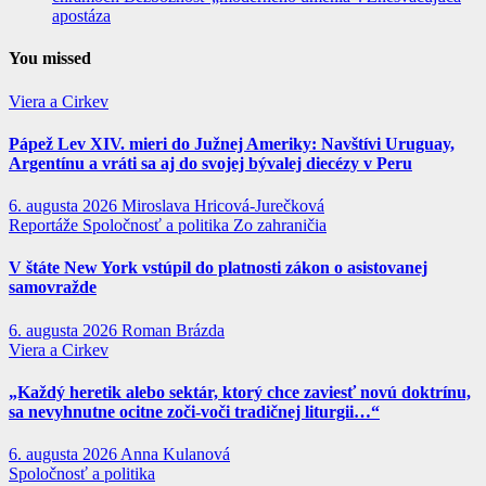
apostáza
You missed
Viera a Cirkev
Pápež Lev XIV. mieri do Južnej Ameriky: Navštívi Uruguay,
Argentínu a vráti sa aj do svojej bývalej diecézy v Peru
6. augusta 2026
Miroslava Hricová-Jurečková
Reportáže
Spoločnosť a politika
Zo zahraničia
V štáte New York vstúpil do platnosti zákon o asistovanej
samovražde
6. augusta 2026
Roman Brázda
Viera a Cirkev
„Každý heretik alebo sektár, ktorý chce zaviesť novú doktrínu,
sa nevyhnutne ocitne zoči-voči tradičnej liturgii…“
6. augusta 2026
Anna Kulanová
Spoločnosť a politika