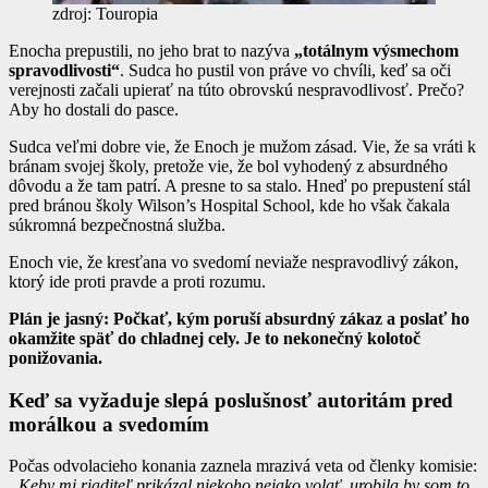
zdroj: Touropia
Enocha prepustili, no jeho brat to nazýva
„totálnym výsmechom
spravodlivosti“
. Sudca ho pustil von práve vo chvíli, keď sa oči
verejnosti začali upierať na túto obrovskú nespravodlivosť. Prečo?
Aby ho dostali do pasce.
Sudca veľmi dobre vie, že Enoch je mužom zásad. Vie, že sa vráti k
bránam svojej školy, pretože vie, že bol vyhodený z absurdného
dôvodu a že tam patrí. A presne to sa stalo. Hneď po prepustení stál
pred bránou školy Wilson’s Hospital School, kde ho však čakala
súkromná bezpečnostná služba.
Enoch vie, že kresťana vo svedomí neviaže nespravodlivý zákon,
ktorý ide proti pravde a proti rozumu.
Plán je jasný: Počkať, kým poruší absurdný zákaz a poslať ho
okamžite späť do chladnej cely. Je to nekonečný kolotoč
ponižovania.
Keď sa vyžaduje slepá poslušnosť autoritám pred
morálkou a svedomím
Počas odvolacieho konania zaznela mrazivá veta od členky komisie:
„Keby mi riaditeľ prikázal niekoho nejako volať, urobila by som to,