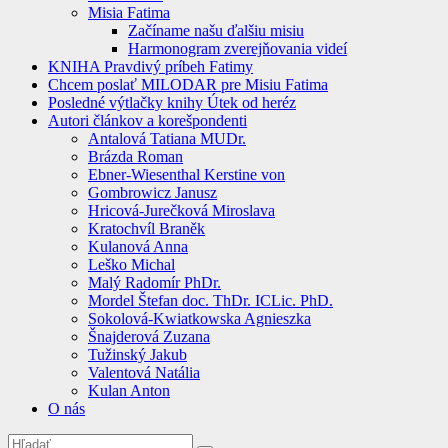
Misia Fatima
Začíname našu ďalšiu misiu
Harmonogram zverejňovania videí
KNIHA Pravdivý príbeh Fatimy
Chcem poslať MILODAR pre Misiu Fatima
Posledné výtlačky knihy Útek od heréz
Autori článkov a korešpondenti
Antalová Tatiana MUDr.
Brázda Roman
Ebner-Wiesenthal Kerstine von
Gombrowicz Janusz
Hricová-Jurečková Miroslava
Kratochvíl Braněk
Kulanová Anna
Leško Michal
Malý Radomír PhDr.
Mordel Štefan doc. ThDr. ICLic. PhD.
Sokolová-Kwiatkowska Agnieszka
Šnajderová Zuzana
Tužinský Jakub
Valentová Natália
Kulan Anton
O nás