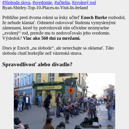
#Sloboda slova
,
#svedomie
,
#učitelia
,
#zvolený rod
Ryan-Shirley-Top-10-Places-to-Visit-In-Ireland
Približne pred dvoma rokmi sa írsky učiteľ
Enoch Burke
rozhodol,
že nebude klamať. Odmietol oslovovať študenta vymyslenými
zámenami, ktoré by potvrdzovali ním očividne nezmyselne
„zvolený“ rod, pretože mu to nedovoľovalo jeho svedomie.
Výsledok?
Viac ako 560 dní za mrežami.
Dnes je Enoch „na slobode“, ale nenechajte sa oklamať. Táto
sloboda chutí horkejšie než väzenská strava.
Spravodlivosť alebo divadlo?