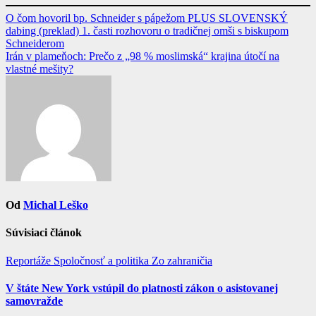
Navigácia
O čom hovoril bp. Schneider s pápežom PLUS SLOVENSKÝ
dabing (preklad) 1. časti rozhovoru o tradičnej omši s biskupom
v
Schneiderom
článku
Irán v plameňoch: Prečo z „98 % moslimská“ krajina útočí na
vlastné mešity?
Od
Michal Leško
Súvisiaci článok
Reportáže
Spoločnosť a politika
Zo zahraničia
V štáte New York vstúpil do platnosti zákon o asistovanej
samovražde