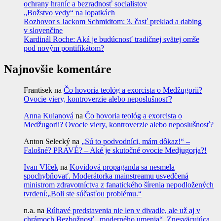
ochrany hraníc a bezradnosť socialistov
„Božstvo vedy“ na lopatkách
Rozhovor s Jackom Schmidtom: 3. časť preklad a dabing
v slovenčine
Kardinál Roche: Aká je budúcnosť tradičnej svätej omše
pod novým pontifikátom?
Najnovšie komentáre
Frantisek
na
Čo hovoria teológ a exorcista o Medžugorii?
Ovocie viery, kontroverzie alebo neposlušnosť?
Anna Kulanová
na
Čo hovoria teológ a exorcista o
Medžugorii? Ovocie viery, kontroverzie alebo neposlušnosť?
Anton Selecký
na
„Sú to podvodníci, mám dôkaz!“ –
Falošné? PRAVÉ? – Aké je skutočné ovocie Medjugorja?!
Ivan Vlček
na
Kovidová propaganda sa nesmela
spochybňovať. Moderátorka mainstreamu usvedčená
ministrom zdravotníctva z fanatického šírenia nepodložených
tvrdení:„Boli ste súčasťou problému.“
n.a.
na
Rúhavé predstavenia nie len v divadle, ale už aj v
chrámoch Bezbožnosť „moderného umenia“. Znesväcujúca