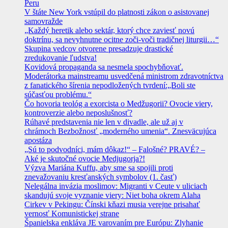
Peru
V štáte New York vstúpil do platnosti zákon o asistovanej
samovražde
„Každý heretik alebo sektár, ktorý chce zaviesť novú
doktrínu, sa nevyhnutne ocitne zoči-voči tradičnej liturgii…“
Skupina vedcov otvorene presadzuje drastické
zredukovanie ľudstva!
Kovidová propaganda sa nesmela spochybňovať.
Moderátorka mainstreamu usvedčená ministrom zdravotníctva
z fanatického šírenia nepodložených tvrdení:„Boli ste
súčasťou problému.“
Čo hovoria teológ a exorcista o Medžugorii? Ovocie viery,
kontroverzie alebo neposlušnosť?
Rúhavé predstavenia nie len v divadle, ale už aj v
chrámoch Bezbožnosť „moderného umenia“. Znesväcujúca
apostáza
„Sú to podvodníci, mám dôkaz!“ – Falošné? PRAVÉ? –
Aké je skutočné ovocie Medjugorja?!
Výzva Mariána Kuffu, aby sme sa spojili proti
znevažovaniu kresťanských symbolov (1. časť)
Nelegálna invázia moslimov: Migranti v Ceute v uliciach
skandujú svoje vyznanie viery: Niet boha okrem Alaha
Cirkev v Pekingu: Čínski kňazi musia verejne prisahať
vernosť Komunistickej strane
Španielska enkláva JE varovaním pre Európu: Zlyhanie