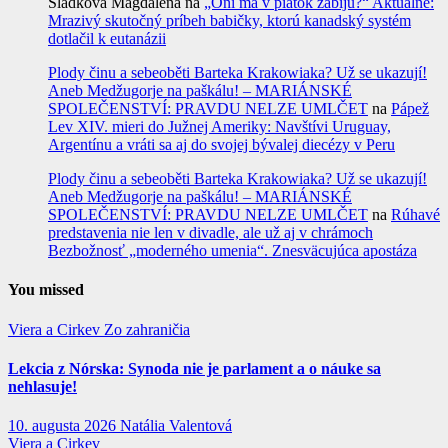
Sládková Magdalena
na
„Oni ma v piatok zabijú?“ Aktuálne:
Mrazivý skutočný príbeh babičky, ktorú kanadský systém
dotlačil k eutanázii
Plody činu a sebeoběti Barteka Krakowiaka? Už se ukazují!
Aneb Medžugorje na paškálu! – MARIÁNSKÉ
SPOLEČENSTVÍ: PRAVDU NELZE UMLČET
na
Pápež
Lev XIV. mieri do Južnej Ameriky: Navštívi Uruguay,
Argentínu a vráti sa aj do svojej bývalej diecézy v Peru
Plody činu a sebeoběti Barteka Krakowiaka? Už se ukazují!
Aneb Medžugorje na paškálu! – MARIÁNSKÉ
SPOLEČENSTVÍ: PRAVDU NELZE UMLČET
na
Rúhavé
predstavenia nie len v divadle, ale už aj v chrámoch
Bezbožnosť „moderného umenia“. Znesväcujúca apostáza
You missed
Viera a Cirkev
Zo zahraničia
Lekcia z Nórska: Synoda nie je parlament a o náuke sa
nehlasuje!
10. augusta 2026
Natália Valentová
Viera a Cirkev