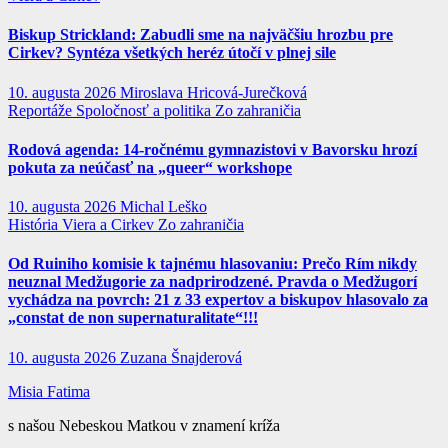
Biskup Strickland: Zabudli sme na najväčšiu hrozbu pre
Cirkev? Syntéza všetkých heréz útočí v plnej sile
10. augusta 2026
Miroslava Hricová-Jurečková
Reportáže
Spoločnosť a politika
Zo zahraničia
Rodová agenda: 14-ročnému gymnazistovi v Bavorsku hrozí
pokuta za neúčasť na „queer“ workshope
10. augusta 2026
Michal Leško
História
Viera a Cirkev
Zo zahraničia
Od Ruiniho komisie k tajnému hlasovaniu: Prečo Rím nikdy
neuznal Medžugorie za nadprirodzené. Pravda o Medžugorí
vychádza na povrch: 21 z 33 expertov a biskupov hlasovalo za
„constat de non supernaturalitate“!!!
10. augusta 2026
Zuzana Šnajderová
Misia Fatima
s našou Nebeskou Matkou v znamení kríža