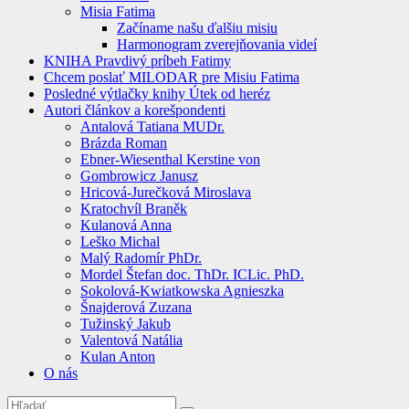
Misia Fatima
Začíname našu ďalšiu misiu
Harmonogram zverejňovania videí
KNIHA Pravdivý príbeh Fatimy
Chcem poslať MILODAR pre Misiu Fatima
Posledné výtlačky knihy Útek od heréz
Autori článkov a korešpondenti
Antalová Tatiana MUDr.
Brázda Roman
Ebner-Wiesenthal Kerstine von
Gombrowicz Janusz
Hricová-Jurečková Miroslava
Kratochvíl Braněk
Kulanová Anna
Leško Michal
Malý Radomír PhDr.
Mordel Štefan doc. ThDr. ICLic. PhD.
Sokolová-Kwiatkowska Agnieszka
Šnajderová Zuzana
Tužinský Jakub
Valentová Natália
Kulan Anton
O nás