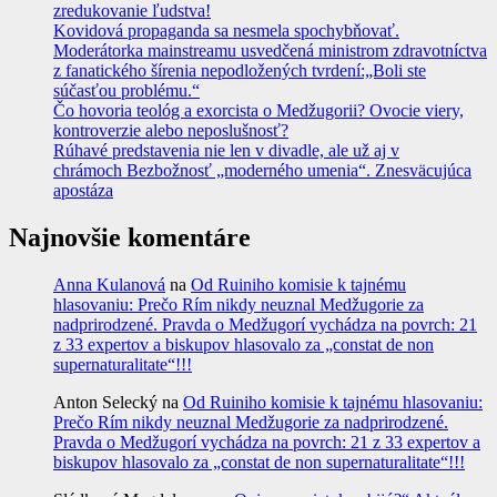
zredukovanie ľudstva!
Kovidová propaganda sa nesmela spochybňovať.
Moderátorka mainstreamu usvedčená ministrom zdravotníctva
z fanatického šírenia nepodložených tvrdení:„Boli ste
súčasťou problému.“
Čo hovoria teológ a exorcista o Medžugorii? Ovocie viery,
kontroverzie alebo neposlušnosť?
Rúhavé predstavenia nie len v divadle, ale už aj v
chrámoch Bezbožnosť „moderného umenia“. Znesväcujúca
apostáza
Najnovšie komentáre
Anna Kulanová
na
Od Ruiniho komisie k tajnému
hlasovaniu: Prečo Rím nikdy neuznal Medžugorie za
nadprirodzené. Pravda o Medžugorí vychádza na povrch: 21
z 33 expertov a biskupov hlasovalo za „constat de non
supernaturalitate“!!!
Anton Selecký
na
Od Ruiniho komisie k tajnému hlasovaniu:
Prečo Rím nikdy neuznal Medžugorie za nadprirodzené.
Pravda o Medžugorí vychádza na povrch: 21 z 33 expertov a
biskupov hlasovalo za „constat de non supernaturalitate“!!!