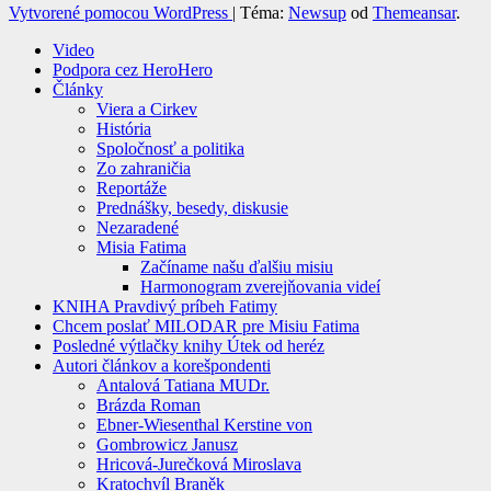
Vytvorené pomocou WordPress
|
Téma:
Newsup
od
Themeansar
.
Video
Podpora cez HeroHero
Články
Viera a Cirkev
História
Spoločnosť a politika
Zo zahraničia
Reportáže
Prednášky, besedy, diskusie
Nezaradené
Misia Fatima
Začíname našu ďalšiu misiu
Harmonogram zverejňovania videí
KNIHA Pravdivý príbeh Fatimy
Chcem poslať MILODAR pre Misiu Fatima
Posledné výtlačky knihy Útek od heréz
Autori článkov a korešpondenti
Antalová Tatiana MUDr.
Brázda Roman
Ebner-Wiesenthal Kerstine von
Gombrowicz Janusz
Hricová-Jurečková Miroslava
Kratochvíl Braněk