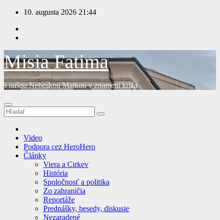
Prejsť
10. augusta 2026
21:44
na
obsah
Misia Fatima
s našou Nebeskou Matkou v znamení kríža
Video
Podpora cez HeroHero
Články
Viera a Cirkev
História
Spoločnosť a politika
Zo zahraničia
Reportáže
Prednášky, besedy, diskusie
Nezaradené