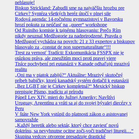
nehlasuje!
Biskup Strickland: Zabudli sme na najväčšiu hrozbu pre
Cirkev? Syntéza všetkých heréz útočí v plnej sile
Rodová agenda: 14-ročnému gymnazistovi v Bavorsku
hrozí pokuta za neúčasť na „queer“ workshope
Od Ruiniho komisie k tajnému hlasovaniu: Prečo Rím
nikdy neuznal Medžugorie za nadprirodzené. Pravda o
Medžugorí vychádza na povrch: 21 z 33 expertov a biskupov
hlasovalo za „constat de non supernaturalitate“!!!
Trest za vernosť Tradícii: Exkomunikácia FSSPX nie je
otázkou práva, ale zneužitím moci proti pravej viere
Tisíce pochybení pri eutanázii v Kanade odhaľujú mrazivú
realitu
„Oni ma v piatok zabijú?“ Aktuálne: Mrazivý skutočný
príbeh babičky, ktorú kanadský systém dotlačil k eutanázii
„Bez LGBT nie je Cirkev kompletná?“ Mexický biskup
prepisuje Písmo, tradíciu aj prírodu
Pápež Lev XIV. mieri do Južnej Ameriky: Navštívi
Uruguay, Argentínu a vráti sa aj do svojej bývalej diecézy v
Peru
V štáte New York vstúpil do platnosti zákon o asistovanej
samovražde
„Každý heretik alebo sektár, ktorý chce zaviesť novú
doktrínu, sa nevyhnutne ocitne zoči-voči tradičnej liturgii…“
Skupina vedcov otvorene presadzuje drastické