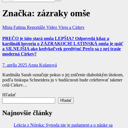
Značka:
zázraky omše
Misia Fatima
Reportáže
Video
Viera a Cirkev
PREČO je táto stará omša LEPŠIA? Odpovedá kňaz a
kardináli hovoria o ZÁZRAKOCH! LATINSKÁ omša je späť
a SILNEJŠIA ako kedykoľvek predtým! Prečo sa z nej trasie
moderná Cirkev?
7. apríla 2025
Anna Kulanová
Kardinála Sarah označuje pokus o jej zničenie diabolským útokom,
podľa biskupa Schneidera ju v budúcnosti bude celebrovať takmer
celá Cirkev…
Hľadať
Hľadať
Najnovšie články
Lekcia z Nórska: Synoda nie je parlament a o náuke sa