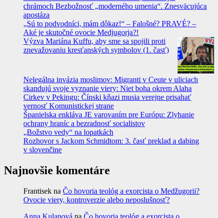
chrámoch Bezbožnosť „moderného umenia“. Znesväcujúca
apostáza
„Sú to podvodníci, mám dôkaz!“ – Falošné? PRAVÉ? –
Aké je skutočné ovocie Medjugorja?!
Výzva Mariána Kuffu, aby sme sa spojili proti
znevažovaniu kresťanských symbolov (1. časť)
Nelegálna invázia moslimov: Migranti v Ceute v uliciach
skandujú svoje vyznanie viery: Niet boha okrem Alaha
Cirkev v Pekingu: Čínski kňazi musia verejne prisahať
vernosť Komunistickej strane
Španielska enkláva JE varovaním pre Európu: Zlyhanie
ochrany hraníc a bezradnosť socialistov
„Božstvo vedy“ na lopatkách
Rozhovor s Jackom Schmidtom: 3. časť preklad a dabing
v slovenčine
Najnovšie komentáre
Frantisek
na
Čo hovoria teológ a exorcista o Medžugorii?
Ovocie viery, kontroverzie alebo neposlušnosť?
Anna Kulanová
na
Čo hovoria teológ a exorcista o