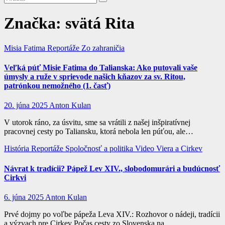
Značka:
svätá Rita
Misia Fatima
Reportáže
Zo zahraničia
Veľká púť Misie Fatima do Talianska: Ako putovali vaše
úmysly a ruže v sprievode našich kňazov za sv. Ritou,
patrónkou nemožného (1. časť)
20. júna 2025
Anton Kulan
V utorok ráno, za úsvitu, sme sa vrátili z našej inšpiratívnej
pracovnej cesty po Taliansku, ktorá nebola len púťou, ale…
História
Reportáže
Spoločnosť a politika
Video
Viera a Cirkev
Návrat k tradícii? Pápež Lev XIV., slobodomurári a budúcnosť
Cirkvi
6. júna 2025
Anton Kulan
Prvé dojmy po voľbe pápeža Leva XIV.: Rozhovor o nádeji, tradícii
a výzvach pre Cirkev Počas cesty zo Slovenska na…