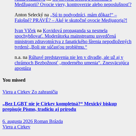
Medžugorii? Ovocie viery, kontroverzie alebo neposlušnosť?
Anton Selecký
na
„Sú to podvodníci, mám dôkaz!“ –
Falošné? PRAVÉ? – Aké je skutočné ovocie Medjugorja?!
Ivan Vlček
na
Kovidová propaganda sa nesmela
spochybňovať. Moderátorka mainstreamu usvedčená
ministrom zdravotníctva z fanatického šírenia nepodložených
tvrdení:„Boli ste súčasťou problému.“
n.a.
na
Rúhavé predstavenia nie len v divadle, ale už aj v
chrámoch Bezbožnosť „moderného umenia“. Znesväcujúca
apostáza
You missed
Viera a Cirkev
Zo zahraničia
„Bez LGBT nie je Cirkev kompletná?“ Mexický biskup
prepisuje Písmo, tradíciu aj prírodu
6. augusta 2026
Roman Brázda
Viera a Cirkev