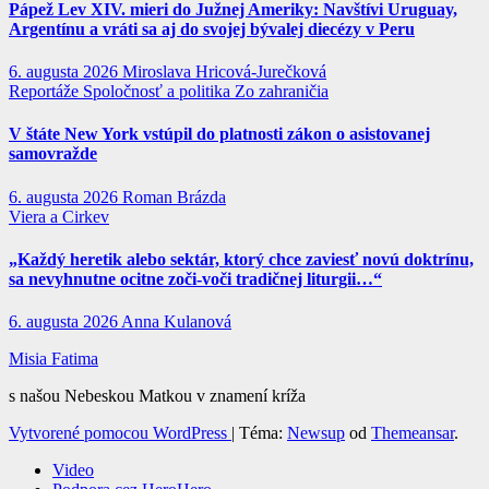
Pápež Lev XIV. mieri do Južnej Ameriky: Navštívi Uruguay,
Argentínu a vráti sa aj do svojej bývalej diecézy v Peru
6. augusta 2026
Miroslava Hricová-Jurečková
Reportáže
Spoločnosť a politika
Zo zahraničia
V štáte New York vstúpil do platnosti zákon o asistovanej
samovražde
6. augusta 2026
Roman Brázda
Viera a Cirkev
„Každý heretik alebo sektár, ktorý chce zaviesť novú doktrínu,
sa nevyhnutne ocitne zoči-voči tradičnej liturgii…“
6. augusta 2026
Anna Kulanová
Misia Fatima
s našou Nebeskou Matkou v znamení kríža
Vytvorené pomocou WordPress
|
Téma:
Newsup
od
Themeansar
.
Video