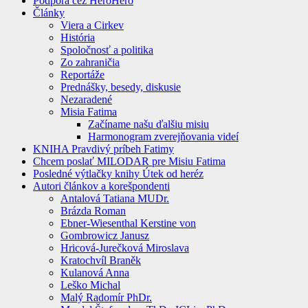
Podpora cez HeroHero
Články
Viera a Cirkev
História
Spoločnosť a politika
Zo zahraničia
Reportáže
Prednášky, besedy, diskusie
Nezaradené
Misia Fatima
Začíname našu ďalšiu misiu
Harmonogram zverejňovania videí
KNIHA Pravdivý príbeh Fatimy
Chcem poslať MILODAR pre Misiu Fatima
Posledné výtlačky knihy Útek od heréz
Autori článkov a korešpondenti
Antalová Tatiana MUDr.
Brázda Roman
Ebner-Wiesenthal Kerstine von
Gombrowicz Janusz
Hricová-Jurečková Miroslava
Kratochvíl Braněk
Kulanová Anna
Leško Michal
Malý Radomír PhDr.