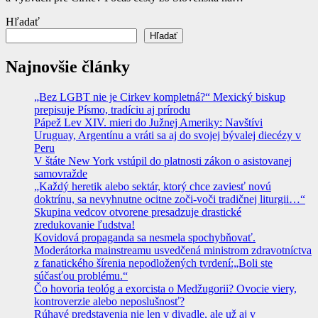
Hľadať
Hľadať
Najnovšie články
„Bez LGBT nie je Cirkev kompletná?“ Mexický biskup
prepisuje Písmo, tradíciu aj prírodu
Pápež Lev XIV. mieri do Južnej Ameriky: Navštívi
Uruguay, Argentínu a vráti sa aj do svojej bývalej diecézy v
Peru
V štáte New York vstúpil do platnosti zákon o asistovanej
samovražde
„Každý heretik alebo sektár, ktorý chce zaviesť novú
doktrínu, sa nevyhnutne ocitne zoči-voči tradičnej liturgii…“
Skupina vedcov otvorene presadzuje drastické
zredukovanie ľudstva!
Kovidová propaganda sa nesmela spochybňovať.
Moderátorka mainstreamu usvedčená ministrom zdravotníctva
z fanatického šírenia nepodložených tvrdení:„Boli ste
súčasťou problému.“
Čo hovoria teológ a exorcista o Medžugorii? Ovocie viery,
kontroverzie alebo neposlušnosť?
Rúhavé predstavenia nie len v divadle, ale už aj v