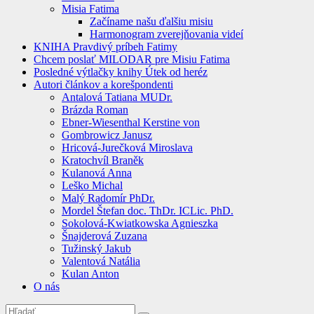
Misia Fatima
Začíname našu ďalšiu misiu
Harmonogram zverejňovania videí
KNIHA Pravdivý príbeh Fatimy
Chcem poslať MILODAR pre Misiu Fatima
Posledné výtlačky knihy Útek od heréz
Autori článkov a korešpondenti
Antalová Tatiana MUDr.
Brázda Roman
Ebner-Wiesenthal Kerstine von
Gombrowicz Janusz
Hricová-Jurečková Miroslava
Kratochvíl Braněk
Kulanová Anna
Leško Michal
Malý Radomír PhDr.
Mordel Štefan doc. ThDr. ICLic. PhD.
Sokolová-Kwiatkowska Agnieszka
Šnajderová Zuzana
Tužinský Jakub
Valentová Natália
Kulan Anton
O nás