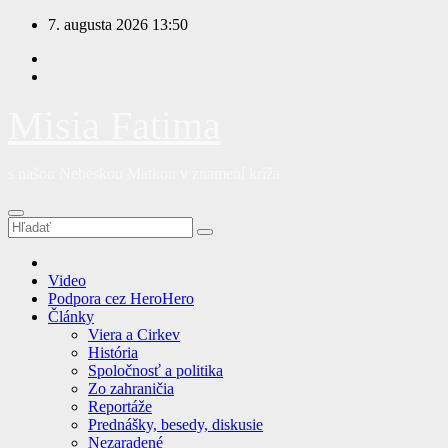
Prejsť
7. augusta 2026
13:50
na
obsah
Misia Fatima
s našou Nebeskou Matkou v znamení kríža
Video
Podpora cez HeroHero
Články
Viera a Cirkev
História
Spoločnosť a politika
Zo zahraničia
Reportáže
Prednášky, besedy, diskusie
Nezaradené