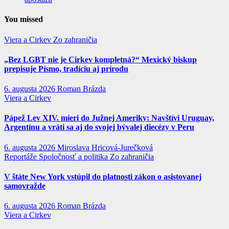
You missed
Viera a Cirkev
Zo zahraničia
„Bez LGBT nie je Cirkev kompletná?“ Mexický biskup
prepisuje Písmo, tradíciu aj prírodu
6. augusta 2026
Roman Brázda
Viera a Cirkev
Pápež Lev XIV. mieri do Južnej Ameriky: Navštívi Uruguay,
Argentínu a vráti sa aj do svojej bývalej diecézy v Peru
6. augusta 2026
Miroslava Hricová-Jurečková
Reportáže
Spoločnosť a politika
Zo zahraničia
V štáte New York vstúpil do platnosti zákon o asistovanej
samovražde
6. augusta 2026
Roman Brázda
Viera a Cirkev