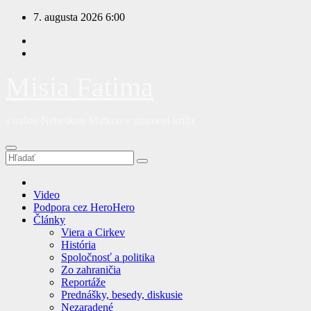
Prejsť
7. augusta 2026
6:00
na
obsah
Misia Fatima
s našou Nebeskou Matkou v znamení kríža
Video
Podpora cez HeroHero
Články
Viera a Cirkev
História
Spoločnosť a politika
Zo zahraničia
Reportáže
Prednášky, besedy, diskusie
Nezaradené