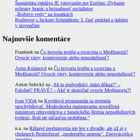
Španielska enkláva JE varovaním pre Európu: Zlyhanie
ochrany hraníc a bezradnosť socialistov
„Božstvo vedy“ na lopatkách
Rozhovor s Jackom Schmidtom: 3. časť preklad a dabing
v slovenčine
Najnovšie komentáre
Frantisek
na
Čo hovoria teológ a exorcista o Medžugorii?
Ovocie viery, kontroverzie alebo neposlušnosť?
Anna Kulanová
na
Čo hovoria teológ a exorcista o
Medžugorii? Ovocie viery, kontroverzie alebo neposlušnosť?
Anton Selecký
na
„Sú to podvodníci, mám dôkaz!“ –
Falošné? PRAVÉ? – Aké je skutočné ovocie Medjugorja?!
Ivan Vlček
na
Kovidová propaganda sa nesmela
spochybňovať. Moderátorka mainstreamu usvedčená
ministrom zdravotníctva z fanatického šírenia nepodložených
tvrdení:„Boli ste súčasťou problému.“
n.a.
na
Rúhavé predstavenia nie len v divadle, ale už aj v
chrámoch Bezbožnosť „moderného umenia“. Znesväcujúca
apostáza