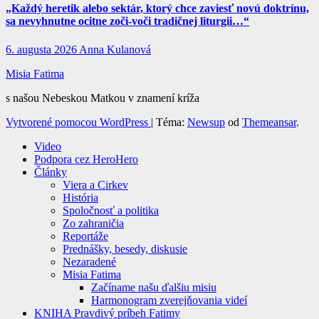
„Každý heretik alebo sektár, ktorý chce zaviesť novú doktrínu,
sa nevyhnutne ocitne zoči-voči tradičnej liturgii…“
6. augusta 2026
Anna Kulanová
Misia Fatima
s našou Nebeskou Matkou v znamení kríža
Vytvorené pomocou WordPress
|
Téma:
Newsup
od
Themeansar
.
Video
Podpora cez HeroHero
Články
Viera a Cirkev
História
Spoločnosť a politika
Zo zahraničia
Reportáže
Prednášky, besedy, diskusie
Nezaradené
Misia Fatima
Začíname našu ďalšiu misiu
Harmonogram zverejňovania videí
KNIHA Pravdivý príbeh Fatimy