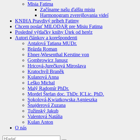
Misia Fatima
Začíname našu ďalšiu misiu
Harmonogram zverejňovania videí
KNIHA Pravdivý príbeh Fatimy
Chcem poslať MILODAR pre Misiu Fatima
Posledné výtlačky knihy Útek od heréz
Autori článkov a korešpondenti
Antalová Tatiana MUDr.
Brázda Roman
Ebner-Wiesenthal Kerstine von
Gombrowicz Janusz
Hricová-Jurečková Miroslava
Kratochvíl Braněk
Kulanová Anna
Leško Michal
Malý Radomír PhDr.
Mordel Štefan doc. ThDr. ICLic. PhD.
Sokolová-Kwiatkowska Agnieszka
Šnajderová Zuzana
Tužinský Jakub
Valentová Natália
Kulan Anton
O nás