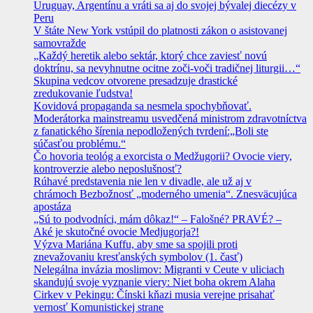
Uruguay, Argentínu a vráti sa aj do svojej bývalej diecézy v
Peru
V štáte New York vstúpil do platnosti zákon o asistovanej
samovražde
„Každý heretik alebo sektár, ktorý chce zaviesť novú
doktrínu, sa nevyhnutne ocitne zoči-voči tradičnej liturgii…“
Skupina vedcov otvorene presadzuje drastické
zredukovanie ľudstva!
Kovidová propaganda sa nesmela spochybňovať.
Moderátorka mainstreamu usvedčená ministrom zdravotníctva
z fanatického šírenia nepodložených tvrdení:„Boli ste
súčasťou problému.“
Čo hovoria teológ a exorcista o Medžugorii? Ovocie viery,
kontroverzie alebo neposlušnosť?
Rúhavé predstavenia nie len v divadle, ale už aj v
chrámoch Bezbožnosť „moderného umenia“. Znesväcujúca
apostáza
„Sú to podvodníci, mám dôkaz!“ – Falošné? PRAVÉ? –
Aké je skutočné ovocie Medjugorja?!
Výzva Mariána Kuffu, aby sme sa spojili proti
znevažovaniu kresťanských symbolov (1. časť)
Nelegálna invázia moslimov: Migranti v Ceute v uliciach
skandujú svoje vyznanie viery: Niet boha okrem Alaha
Cirkev v Pekingu: Čínski kňazi musia verejne prisahať
vernosť Komunistickej strane