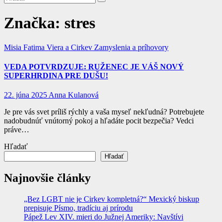
Značka:
stres
Misia Fatima
Viera a Cirkev
Zamyslenia a príhovory
VEDA POTVRDZUJE: RUŽENEC JE VÁŠ NOVÝ
SUPERHRDINA PRE DUŠU!
22. júna 2025
Anna Kulanová
Je pre vás svet príliš rýchly a vaša myseľ nekľudná? Potrebujete
nadobudnúť vnútorný pokoj a hľadáte pocit bezpečia? Vedci
práve…
Hľadať
Hľadať
Najnovšie články
„Bez LGBT nie je Cirkev kompletná?“ Mexický biskup
prepisuje Písmo, tradíciu aj prírodu
Pápež Lev XIV. mieri do Južnej Ameriky: Navštívi