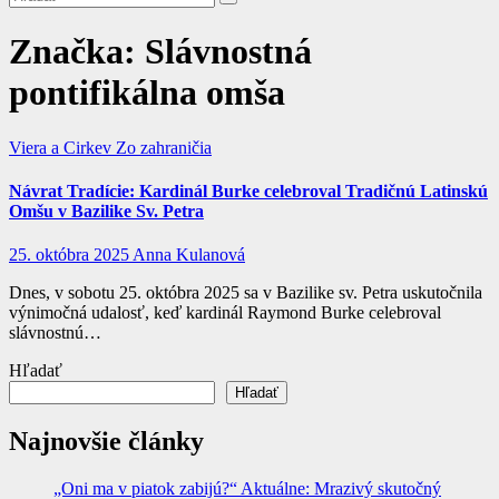
Značka:
Slávnostná
pontifikálna omša
Viera a Cirkev
Zo zahraničia
Návrat Tradície: Kardinál Burke celebroval Tradičnú Latinskú
Omšu v Bazilike Sv. Petra
25. októbra 2025
Anna Kulanová
Dnes, v sobotu 25. októbra 2025 sa v Bazilike sv. Petra uskutočnila
výnimočná udalosť, keď kardinál Raymond Burke celebroval
slávnostnú…
Hľadať
Hľadať
Najnovšie články
„Oni ma v piatok zabijú?“ Aktuálne: Mrazivý skutočný