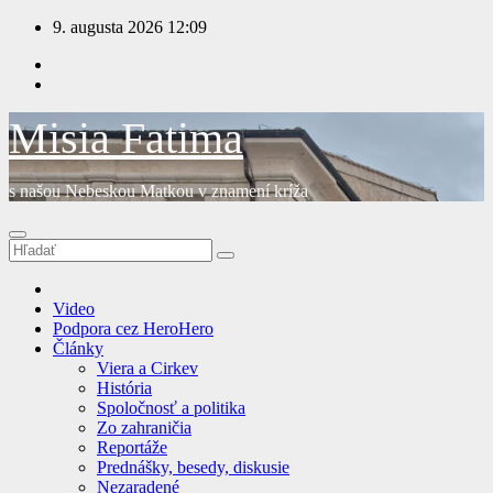
Prejsť
9. augusta 2026
12:09
na
obsah
Misia Fatima
s našou Nebeskou Matkou v znamení kríža
Video
Podpora cez HeroHero
Články
Viera a Cirkev
História
Spoločnosť a politika
Zo zahraničia
Reportáže
Prednášky, besedy, diskusie
Nezaradené