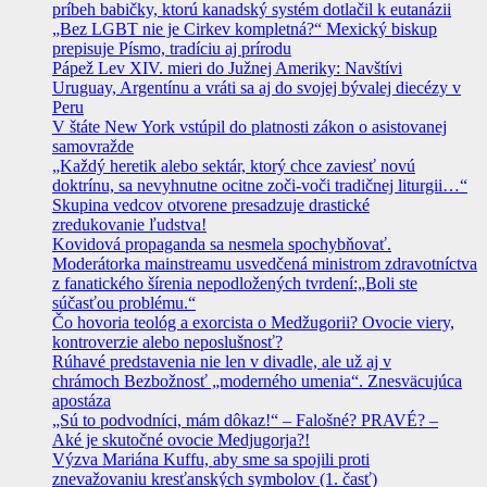
príbeh babičky, ktorú kanadský systém dotlačil k eutanázii
„Bez LGBT nie je Cirkev kompletná?“ Mexický biskup
prepisuje Písmo, tradíciu aj prírodu
Pápež Lev XIV. mieri do Južnej Ameriky: Navštívi
Uruguay, Argentínu a vráti sa aj do svojej bývalej diecézy v
Peru
V štáte New York vstúpil do platnosti zákon o asistovanej
samovražde
„Každý heretik alebo sektár, ktorý chce zaviesť novú
doktrínu, sa nevyhnutne ocitne zoči-voči tradičnej liturgii…“
Skupina vedcov otvorene presadzuje drastické
zredukovanie ľudstva!
Kovidová propaganda sa nesmela spochybňovať.
Moderátorka mainstreamu usvedčená ministrom zdravotníctva
z fanatického šírenia nepodložených tvrdení:„Boli ste
súčasťou problému.“
Čo hovoria teológ a exorcista o Medžugorii? Ovocie viery,
kontroverzie alebo neposlušnosť?
Rúhavé predstavenia nie len v divadle, ale už aj v
chrámoch Bezbožnosť „moderného umenia“. Znesväcujúca
apostáza
„Sú to podvodníci, mám dôkaz!“ – Falošné? PRAVÉ? –
Aké je skutočné ovocie Medjugorja?!
Výzva Mariána Kuffu, aby sme sa spojili proti
znevažovaniu kresťanských symbolov (1. časť)