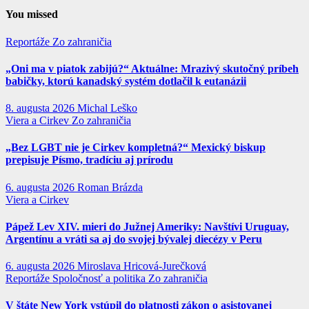
You missed
Reportáže
Zo zahraničia
„Oni ma v piatok zabijú?“ Aktuálne: Mrazivý skutočný príbeh
babičky, ktorú kanadský systém dotlačil k eutanázii
8. augusta 2026
Michal Leško
Viera a Cirkev
Zo zahraničia
„Bez LGBT nie je Cirkev kompletná?“ Mexický biskup
prepisuje Písmo, tradíciu aj prírodu
6. augusta 2026
Roman Brázda
Viera a Cirkev
Pápež Lev XIV. mieri do Južnej Ameriky: Navštívi Uruguay,
Argentínu a vráti sa aj do svojej bývalej diecézy v Peru
6. augusta 2026
Miroslava Hricová-Jurečková
Reportáže
Spoločnosť a politika
Zo zahraničia
V štáte New York vstúpil do platnosti zákon o asistovanej