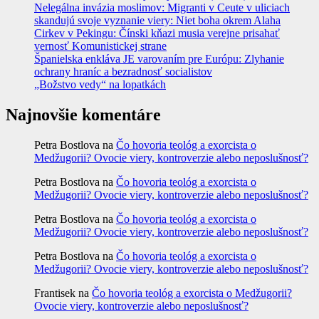
Nelegálna invázia moslimov: Migranti v Ceute v uliciach
skandujú svoje vyznanie viery: Niet boha okrem Alaha
Cirkev v Pekingu: Čínski kňazi musia verejne prisahať
vernosť Komunistickej strane
Španielska enkláva JE varovaním pre Európu: Zlyhanie
ochrany hraníc a bezradnosť socialistov
„Božstvo vedy“ na lopatkách
Najnovšie komentáre
Petra Bostlova
na
Čo hovoria teológ a exorcista o
Medžugorii? Ovocie viery, kontroverzie alebo neposlušnosť?
Petra Bostlova
na
Čo hovoria teológ a exorcista o
Medžugorii? Ovocie viery, kontroverzie alebo neposlušnosť?
Petra Bostlova
na
Čo hovoria teológ a exorcista o
Medžugorii? Ovocie viery, kontroverzie alebo neposlušnosť?
Petra Bostlova
na
Čo hovoria teológ a exorcista o
Medžugorii? Ovocie viery, kontroverzie alebo neposlušnosť?
Frantisek
na
Čo hovoria teológ a exorcista o Medžugorii?
Ovocie viery, kontroverzie alebo neposlušnosť?