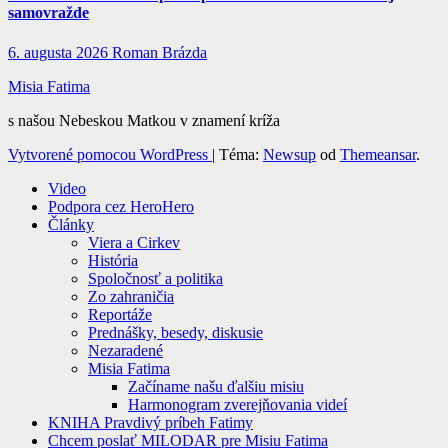
samovražde
6. augusta 2026
Roman Brázda
Misia Fatima
s našou Nebeskou Matkou v znamení kríža
Vytvorené pomocou WordPress
|
Téma:
Newsup
od
Themeansar
.
Video
Podpora cez HeroHero
Články
Viera a Cirkev
História
Spoločnosť a politika
Zo zahraničia
Reportáže
Prednášky, besedy, diskusie
Nezaradené
Misia Fatima
Začíname našu ďalšiu misiu
Harmonogram zverejňovania videí
KNIHA Pravdivý príbeh Fatimy
Chcem poslať MILODAR pre Misiu Fatima