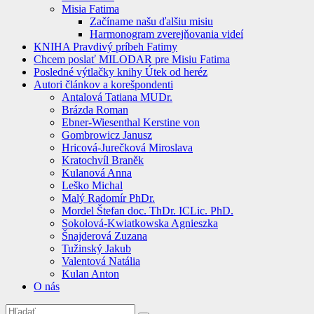
Misia Fatima
Začíname našu ďalšiu misiu
Harmonogram zverejňovania videí
KNIHA Pravdivý príbeh Fatimy
Chcem poslať MILODAR pre Misiu Fatima
Posledné výtlačky knihy Útek od heréz
Autori článkov a korešpondenti
Antalová Tatiana MUDr.
Brázda Roman
Ebner-Wiesenthal Kerstine von
Gombrowicz Janusz
Hricová-Jurečková Miroslava
Kratochvíl Braněk
Kulanová Anna
Leško Michal
Malý Radomír PhDr.
Mordel Štefan doc. ThDr. ICLic. PhD.
Sokolová-Kwiatkowska Agnieszka
Šnajderová Zuzana
Tužinský Jakub
Valentová Natália
Kulan Anton
O nás