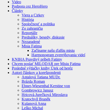
Video
Podpora cez HeroHero
Články
Viera a Cirkev
História
Spoločnosť a politika
Zo zahraničia
Reportáže
Prednášky, besedy, diskusie
Nezaradené
Misia Fatima
Začíname našu ďalšiu misiu
Harmonogram zverejňovania videí
KNIHA Pravdivý príbeh Fatimy
Chcem poslať MILODAR pre Misiu Fatima
Posledné výtlačky knihy Útek od heréz
Autori článkov a korešpondenti
Antalová Tatiana MUDr.
Brázda Roman
Ebner-Wiesenthal Kerstine von
Gombrowicz Janusz
Hricová-Jurečková Miroslava
Kratochvíl Braněk
Kulanová Anna
Leško Michal