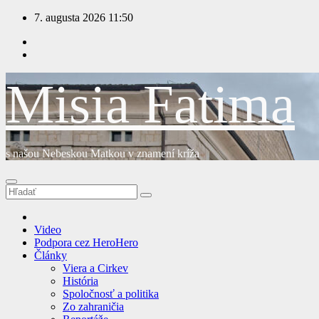
Prejsť
7. augusta 2026
11:50
na
obsah
Misia Fatima
s našou Nebeskou Matkou v znamení kríža
Video
Podpora cez HeroHero
Články
Viera a Cirkev
História
Spoločnosť a politika
Zo zahraničia