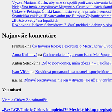
Výzva Mariána Kuffu, aby sme sa spojili proti znevažovaniu k
Nelegálna invázia moslimov: Migranti v Ceute v uliciach skan
Cirkev v Pekingu: Čínski kňazi musia verejne prisahať vernosť
Španielska enkláva JE varovaním pre Európu: Zlyhanie ochrany
„Božstvo vedy“ na lopatkách
Rozhovor s Jackom Schmidtom: 3. časť preklad a dabing v slo
Najnovšie komentáre
Frantisek
na
Čo hovoria teológ a exorcista o Medžugorii? Ovoc
Anna Kulanová
na
Čo hovoria teológ a exorcista o Medžugorii
Anton Selecký
na
„Sú to podvodníci, mám dôkaz!“ – Falošné
Ivan Vlček
na
Kovidová propaganda sa nesmela spochybňovať. 
n.a.
na
Rúhavé predstavenia nie len v divadle, ale už aj v c
You missed
Viera a Cirkev
Zo zahraničia
„Bez LGBT nie je Cirkev kompletná?“ Mexický biskup prepisuje 