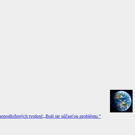
epodložených tvrdení:„Boli ste súčasťou problému.“