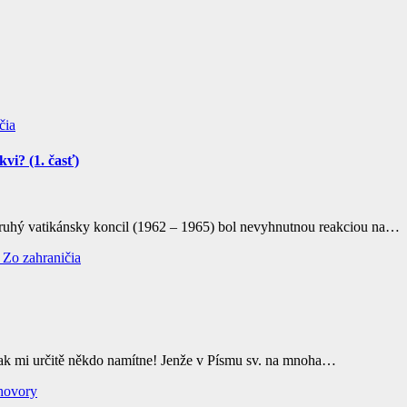
čia
vi? (1. časť)
Druhý vatikánsky koncil (1962 – 1965) bol nevyhnutnou reakciou na…
y
Zo zahraničia
 tak mi určitě někdo namítne! Jenže v Písmu sv. na mnoha…
íhovory