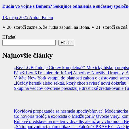
Ľudia vo vojne s Bohom? Šokujúce odhalenia o súčasnej spoločno
13. mája 2025
Anton Kulan
V 20. storočí zaznelo, že ľudia zabudli na Boha. V 21. storočí sa zdá
Hľadať
Hľadať
Najnovšie články
„Bez LGBT nie je Cirkev kompletná?“ Mexický biskup prepisuje
Pápež Lev XIV. mieri do Južnej Ameriky: Navštívi Uruguay, Arge
V štáte New York vstúpil do platnosti zákon o asistovanej sam
„Každý heretik alebo sektár, ktorý chce zaviesť novú doktrínu, 
Skupina vedcov otvorene presadzuje drastické zredukovanie ľu
Kovidová propaganda sa nesmela spochybňovať. Moderátorka ma
Čo hovoria teológ a exorcista o Medžugorii? Ovocie viery, kon
Rúhavé predstavenia nie len v divadle, ale už aj v chrámoch
„Sú to podvodníci, mám dôkaz!“ – Falošné? PRAVÉ? – Aké je