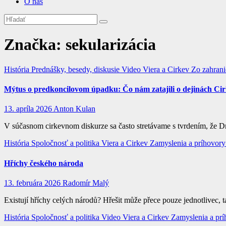
O nás
Značka:
sekularizácia
História
Prednášky, besedy, diskusie
Video
Viera a Cirkev
Zo zahrani
Mýtus o predkoncilovom úpadku: Čo nám zatajili o dejinách Cirk
13. apríla 2026
Anton Kulan
V súčasnom cirkevnom diskurze sa často stretávame s tvrdením, že 
História
Spoločnosť a politika
Viera a Cirkev
Zamyslenia a príhovor
Hříchy českého národa
13. februára 2026
Radomír Malý
Existují hříchy celých národů? Hřešit může přece pouze jednotlivec,
História
Spoločnosť a politika
Video
Viera a Cirkev
Zamyslenia a pr