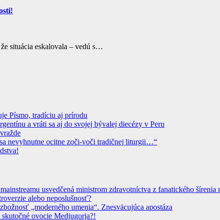
sti!
, že situácia eskalovala – vedú s…
 Písmo, tradíciu aj prírodu
ntínu a vráti sa aj do svojej bývalej diecézy v Peru
ovražde
sa nevyhnutne ocitne zoči-voči tradičnej liturgii…“
dstva!
instreamu usvedčená ministrom zdravotníctva z fanatického šírenia n
troverzie alebo neposlušnosť?
 Bezbožnosť „moderného umenia“. Znesväcujúca apostáza
 skutočné ovocie Medjugorja?!