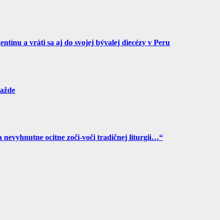
tínu a vráti sa aj do svojej bývalej diecézy v Peru
ražde
a nevyhnutne ocitne zoči-voči tradičnej liturgii…“