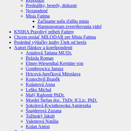
Reportáže
Prednášky, besedy, diskusie
Nezaradené
Misia Fatima
Začíname našu ďalšiu misiu
Harmonogram zverejňovania videí
KNIHA Pravdivý príbeh Fatimy
Chcem poslať MILODAR pre Misiu Fatima
Posledné výtlačky knihy Útek od heréz
Autori článkov a korešpondenti
Antalová Tatiana MUDr.
Brázda Roman
Ebner-Wiesenthal Kerstine von
Gombrowicz Janusz
Hricová-Jurečková Miroslava
Kratochvíl Braněk
Kulanová Anna
Leško Michal
Malý Radomír PhDr.
Mordel Štefan doc. ThDr. ICLic. PhD.
Sokolová-Kwiatkowska Agnieszka
Šnajderová Zuzana
Tužinský Jakub
Valentová Natália
Kulan Anton