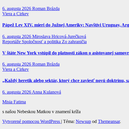
6. augusta 2026
Roman Brázda
Viera a Cirkev
Pápež Lev XIV. mieri do Južnej Ameriky: Navštívi Uruguay, Argen
6. augusta 2026
Miroslava Hricová-Jurečková
Reportáže
Spoločnosť a politika
Zo zahraničia
V štáte New York vstúpil do platnosti zákon o asistovanej samov
6. augusta 2026
Roman Brázda
Viera a Cirkev
„Každý heretik alebo sektár, ktorý chce zaviesť novú doktrínu, s
6. augusta 2026
Anna Kulanová
Misia Fatima
s našou Nebeskou Matkou v znamení kríža
Vytvorené pomocou WordPress
|
Téma:
Newsup
od
Themeansar
.