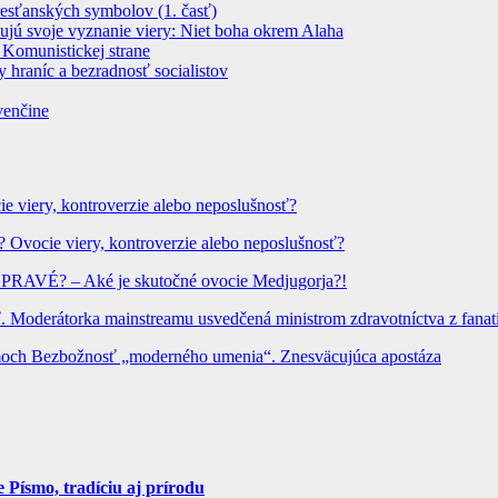
resťanských symbolov (1. časť)
dujú svoje vyznanie viery: Niet boha okrem Alaha
 Komunistickej strane
 hraníc a bezradnosť socialistov
venčine
ie viery, kontroverzie alebo neposlušnosť?
? Ovocie viery, kontroverzie alebo neposlušnosť?
? PRAVÉ? – Aké je skutočné ovocie Medjugorja?!
Moderátorka mainstreamu usvedčená ministrom zdravotníctva z fanatic
hrámoch Bezbožnosť „moderného umenia“. Znesväcujúca apostáza
Písmo, tradíciu aj prírodu