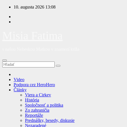
Prejsť
10. augusta 2026
13:08
na
obsah
Misia Fatima
s našou Nebeskou Matkou v znamení kríža
Video
Podpora cez HeroHero
Články
Viera a Cirkev
História
Spoločnosť a politika
Zo zahraničia
Reportáže
Prednášky, besedy, diskusie
Nezaradené