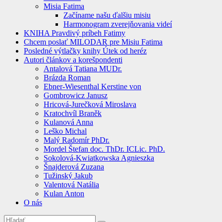
Misia Fatima
Začíname našu ďalšiu misiu
Harmonogram zverejňovania videí
KNIHA Pravdivý príbeh Fatimy
Chcem poslať MILODAR pre Misiu Fatima
Posledné výtlačky knihy Útek od heréz
Autori článkov a korešpondenti
Antalová Tatiana MUDr.
Brázda Roman
Ebner-Wiesenthal Kerstine von
Gombrowicz Janusz
Hricová-Jurečková Miroslava
Kratochvíl Braněk
Kulanová Anna
Leško Michal
Malý Radomír PhDr.
Mordel Štefan doc. ThDr. ICLic. PhD.
Sokolová-Kwiatkowska Agnieszka
Šnajderová Zuzana
Tužinský Jakub
Valentová Natália
Kulan Anton
O nás