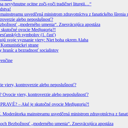
sa nevyhnutne ocitne zoči-voči tradičnej liturgii…“
dstva!
instreamu usvedčená ministrom zdravotníctva z fanatického šírenia n
troverzie alebo neposlušnosť?
 Bezbožnosť „moderného umenia“. Znesväcujúca apostáza
 skutočné ovocie Medjugorja?!
resťanských symbolov (1. časť)
dujú svoje vyznanie viery: Niet boha okrem Alaha
 Komunistickej strane
 hraníc a bezradnosť socialistov
venčine
ie viery, kontroverzie alebo neposlušnosť?
? Ovocie viery, kontroverzie alebo neposlušnosť?
? PRAVÉ? – Aké je skutočné ovocie Medjugorja?!
Moderátorka mainstreamu usvedčená ministrom zdravotníctva z fanatic
hrámoch Bezbožnosť „moderného umenia“. Znesväcujúca apostáza