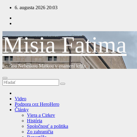
Prejsť
6. augusta 2026
20:03
na
obsah
Misia Fatima
s našou Nebeskou Matkou v znamení kríža
Video
Podpora cez HeroHero
Články
Viera a Cirkev
História
Spoločnosť a politika
Zo zahraničia