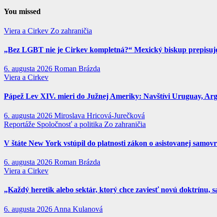
You missed
Viera a Cirkev
Zo zahraničia
„Bez LGBT nie je Cirkev kompletná?“ Mexický biskup prepisuje 
6. augusta 2026
Roman Brázda
Viera a Cirkev
Pápež Lev XIV. mieri do Južnej Ameriky: Navštívi Uruguay, Argen
6. augusta 2026
Miroslava Hricová-Jurečková
Reportáže
Spoločnosť a politika
Zo zahraničia
V štáte New York vstúpil do platnosti zákon o asistovanej samov
6. augusta 2026
Roman Brázda
Viera a Cirkev
„Každý heretik alebo sektár, ktorý chce zaviesť novú doktrínu, s
6. augusta 2026
Anna Kulanová