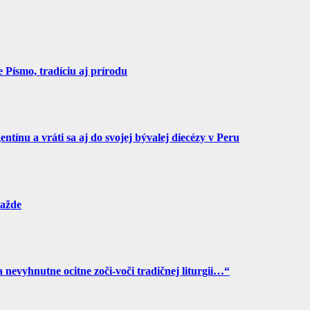
Písmo, tradíciu aj prírodu
tínu a vráti sa aj do svojej bývalej diecézy v Peru
ražde
a nevyhnutne ocitne zoči-voči tradičnej liturgii…“