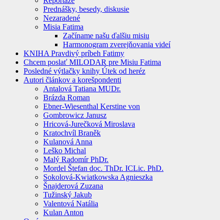
Reportáže
Prednášky, besedy, diskusie
Nezaradené
Misia Fatima
Začíname našu ďalšiu misiu
Harmonogram zverejňovania videí
KNIHA Pravdivý príbeh Fatimy
Chcem poslať MILODAR pre Misiu Fatima
Posledné výtlačky knihy Útek od heréz
Autori článkov a korešpondenti
Antalová Tatiana MUDr.
Brázda Roman
Ebner-Wiesenthal Kerstine von
Gombrowicz Janusz
Hricová-Jurečková Miroslava
Kratochvíl Braněk
Kulanová Anna
Leško Michal
Malý Radomír PhDr.
Mordel Štefan doc. ThDr. ICLic. PhD.
Sokolová-Kwiatkowska Agnieszka
Šnajderová Zuzana
Tužinský Jakub
Valentová Natália
Kulan Anton