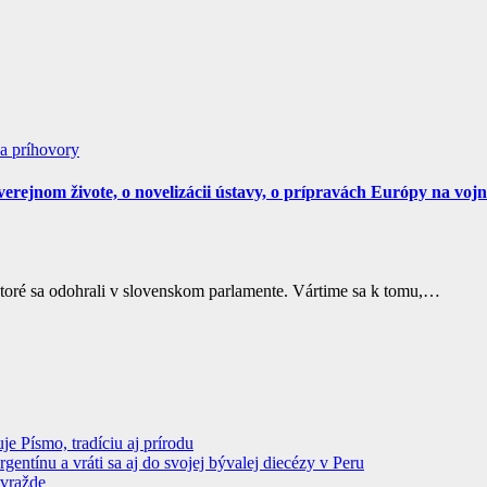
a príhovory
ejnom živote, o novelizácii ústavy, o prípravách Európy na vojno
ktoré sa odohrali v slovenskom parlamente. Vártime sa k tomu,…
 Písmo, tradíciu aj prírodu
ntínu a vráti sa aj do svojej bývalej diecézy v Peru
ovražde