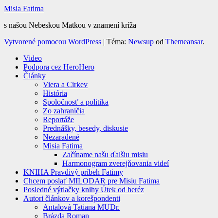
Misia Fatima
s našou Nebeskou Matkou v znamení kríža
Vytvorené pomocou WordPress
|
Téma:
Newsup
od
Themeansar
.
Video
Podpora cez HeroHero
Články
Viera a Cirkev
História
Spoločnosť a politika
Zo zahraničia
Reportáže
Prednášky, besedy, diskusie
Nezaradené
Misia Fatima
Začíname našu ďalšiu misiu
Harmonogram zverejňovania videí
KNIHA Pravdivý príbeh Fatimy
Chcem poslať MILODAR pre Misiu Fatima
Posledné výtlačky knihy Útek od heréz
Autori článkov a korešpondenti
Antalová Tatiana MUDr.
Brázda Roman