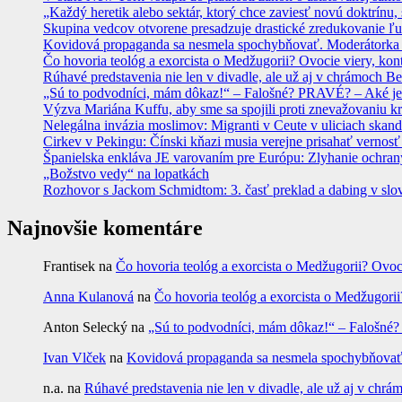
„Každý heretik alebo sektár, ktorý chce zaviesť novú doktrínu, 
Skupina vedcov otvorene presadzuje drastické zredukovanie ľu
Kovidová propaganda sa nesmela spochybňovať. Moderátorka ma
Čo hovoria teológ a exorcista o Medžugorii? Ovocie viery, kon
Rúhavé predstavenia nie len v divadle, ale už aj v chrámoch
„Sú to podvodníci, mám dôkaz!“ – Falošné? PRAVÉ? – Aké je
Výzva Mariána Kuffu, aby sme sa spojili proti znevažovaniu k
Nelegálna invázia moslimov: Migranti v Ceute v uliciach skan
Cirkev v Pekingu: Čínski kňazi musia verejne prisahať vernosť
Španielska enkláva JE varovaním pre Európu: Zlyhanie ochrany
„Božstvo vedy“ na lopatkách
Rozhovor s Jackom Schmidtom: 3. časť preklad a dabing v slo
Najnovšie komentáre
Frantisek
na
Čo hovoria teológ a exorcista o Medžugorii? Ovoc
Anna Kulanová
na
Čo hovoria teológ a exorcista o Medžugorii
Anton Selecký
na
„Sú to podvodníci, mám dôkaz!“ – Falošné
Ivan Vlček
na
Kovidová propaganda sa nesmela spochybňovať. 
n.a.
na
Rúhavé predstavenia nie len v divadle, ale už aj v c