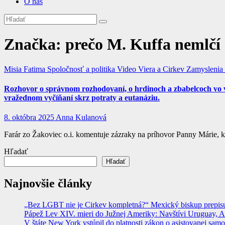
O nás
Značka:
prečo M. Kuffa nemlčí
Misia Fatima
Spoločnosť a politika
Video
Viera a Cirkev
Zamyslenia 
Rozhovor o správnom rozhodovaní, o hrdinoch a zbabelcoch vo ver
vražednom vyčíňaní skrz potraty a eutanáziu.
8. októbra 2025
Anna Kulanová
Farár zo Žakoviec o.i. komentuje zázraky na príhovor Panny Márie, 
Hľadať
Hľadať
Najnovšie články
„Bez LGBT nie je Cirkev kompletná?“ Mexický biskup prepisuje
Pápež Lev XIV. mieri do Južnej Ameriky: Navštívi Uruguay, Arge
V štáte New York vstúpil do platnosti zákon o asistovanej sam