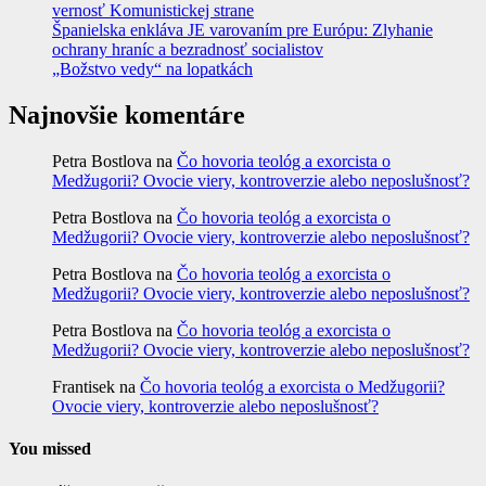
vernosť Komunistickej strane
Španielska enkláva JE varovaním pre Európu: Zlyhanie
ochrany hraníc a bezradnosť socialistov
„Božstvo vedy“ na lopatkách
Najnovšie komentáre
Petra Bostlova
na
Čo hovoria teológ a exorcista o
Medžugorii? Ovocie viery, kontroverzie alebo neposlušnosť?
Petra Bostlova
na
Čo hovoria teológ a exorcista o
Medžugorii? Ovocie viery, kontroverzie alebo neposlušnosť?
Petra Bostlova
na
Čo hovoria teológ a exorcista o
Medžugorii? Ovocie viery, kontroverzie alebo neposlušnosť?
Petra Bostlova
na
Čo hovoria teológ a exorcista o
Medžugorii? Ovocie viery, kontroverzie alebo neposlušnosť?
Frantisek
na
Čo hovoria teológ a exorcista o Medžugorii?
Ovocie viery, kontroverzie alebo neposlušnosť?
You missed