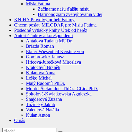
Misia Fatima
Začíname našu ďalšiu misiu
Harmonogram zverejňovania videí
KNIHA Pravdivý príbeh Fatimy
Chcem poslať MILODAR pre Misiu Fatima
Posledné výtlačky knihy Útek od heréz
Autori článkov a korešpondenti
Antalová Tatiana MUDr.
Brázda Roman
Ebner-Wiesenthal Kerstine von
Gombrowicz Janusz
Hricová-Jurečková Miroslava
Kratochvíl Braněk
Kulanová Anna
Leško Michal
Malý Radomír PhDr.
Mordel Štefan doc. ThDr. ICLic. PhD.
Sokolová-Kwiatkowska Agnieszka
Šnajderová Zuzana
Tužinský Jakub
Valentová Natália
Kulan Anton
O nás