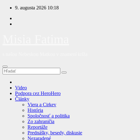
Prejsť
9. augusta 2026
10:18
na
obsah
Misia Fatima
s našou Nebeskou Matkou v znamení kríža
Video
Podpora cez HeroHero
Články
Viera a Cirkev
História
Spoločnosť a politika
Zo zahraničia
Reportáže
Prednášky, besedy, diskusie
Nezaradené