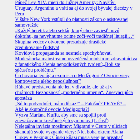
Pápež Lev XIV. mieri do Južnej Ameriky: Navštívi
Uruguay, Argentínu a vráti sa aj do svojej bývalej diecézy v
Peru
V štáte New York vstúpil do platnosti zákon o asistovanej
samovražde
„Každý heretik alebo sektár, ktorý chce zaviesť novú
doktrínu, sa nevyhnutne ocitne zoči-voči tradičnej liturgii…“
Skupina vedcov otvorene presadzuje drastické
zredukovanie ľudstva!
Kovidová propaganda sa nesmela spochybňovať.
Moderátorka mainstreamu usvedčená ministrom zdravotníctva
z fanatického šírenia nepodložených tvrdení:„Boli ste
súčasťou problému.“
Čo hovoria teológ a exorcista o Medžugorii? Ovocie viery,
kontroverzie alebo neposlušnosť?
Rúhavé predstavenia nie len v divadle, ale už aj v
chrámoch Bezbožnosť „moderného umenia“. Znesväcujúca
apostáza
„Sú to podvodníci, mám dôkaz!“ – Falošné? PRAVÉ? –
Aké je skutočné ovocie Medjugorja?!
Výzva Mariána Kuffu, aby sme sa spojili proti
znevažovaniu kresťanských symbolov (1. časť)
Nelegálna invázia moslimov: Migranti v Ceute v uliciach
skandujú svoje vyznanie viery: Niet boha okrem Alaha
Cirkev v Pekingu: Čínski kňazi musia verejne prisahať