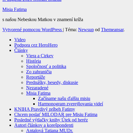
Misia Fatima
s našou Nebeskou Matkou v znamení kríža
Vytvorené pomocou WordPress
|
Téma:
Newsup
od
Themeansar
.
Video
Podpora cez HeroHero
Články
Viera a Cirkev
História
Spoločnosť a politika
Zo zahraničia
Reportáže
Prednášky, besedy, diskusie
Nezaradené
Misia Fatima
Začíname našu ďalšiu misiu
Harmonogram zverejňovania videí
KNIHA Pravdivý príbeh Fatimy
Chcem poslať MILODAR pre Misiu Fatima
Posledné výtlačky knihy Útek od heréz
Autori článkov a korešpondenti
Antalová Tatiana MUDr.