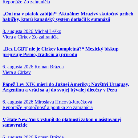
Reportáže
Zo zahraničia
„Oni ma v piatok zabijú?“ Aktuálne: Mrazivý skutočný príbeh
babičky, ktorú kanadský systém dotlačil k eutanázii
8. augusta 2026
Michal Leško
Viera a Cirkev
Zo zahraničia
„Bez LGBT nie je Cirkev kompletná?“ Mexický biskup
prepisuje Písmo, tradíciu aj prírodu
6. augusta 2026
Roman Brázda
Viera a Cirkev
Pápež Lev XIV. mieri do Južnej Ameriky: Navštívi Uruguay,
Argentínu a vráti sa aj do svojej bývalej diecézy v Peru
6. augusta 2026
Miroslava Hricová-Jurečková
Reportáže
Spoločnosť a politika
Zo zahraničia
V štáte New York vstúpil do platnosti zákon o asistovanej
samovražde
6. augusta 2026
Roman Brázda