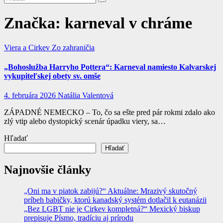
Značka:
karneval v chráme
Viera a Cirkev
Zo zahraničia
„Bohoslužba Harryho Pottera“: Karneval namiesto Kalvarskej
vykupiteľskej obety sv. omše
4. februára 2026
Natália Valentová
ZÁPADNÉ NEMECKO – To, čo sa ešte pred pár rokmi zdalo ako
zlý vtip alebo dystopický scenár úpadku viery, sa…
Hľadať
Hľadať
Najnovšie články
„Oni ma v piatok zabijú?“ Aktuálne: Mrazivý skutočný
príbeh babičky, ktorú kanadský systém dotlačil k eutanázii
„Bez LGBT nie je Cirkev kompletná?“ Mexický biskup
prepisuje Písmo, tradíciu aj prírodu