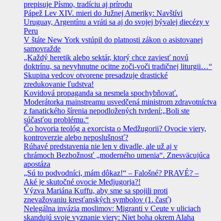
prepisuje Písmo, tradíciu aj prírodu
Pápež Lev XIV. mieri do Južnej Ameriky: Navštívi
Uruguay, Argentínu a vráti sa aj do svojej bývalej diecézy v
Peru
V štáte New York vstúpil do platnosti zákon o asistovanej
samovražde
„Každý heretik alebo sektár, ktorý chce zaviesť novú
doktrínu, sa nevyhnutne ocitne zoči-voči tradičnej liturgii…“
Skupina vedcov otvorene presadzuje drastické
zredukovanie ľudstva!
Kovidová propaganda sa nesmela spochybňovať.
Moderátorka mainstreamu usvedčená ministrom zdravotníctva
z fanatického šírenia nepodložených tvrdení:„Boli ste
súčasťou problému.“
Čo hovoria teológ a exorcista o Medžugorii? Ovocie viery,
kontroverzie alebo neposlušnosť?
Rúhavé predstavenia nie len v divadle, ale už aj v
chrámoch Bezbožnosť „moderného umenia“. Znesväcujúca
apostáza
„Sú to podvodníci, mám dôkaz!“ – Falošné? PRAVÉ? –
Aké je skutočné ovocie Medjugorja?!
Výzva Mariána Kuffu, aby sme sa spojili proti
znevažovaniu kresťanských symbolov (1. časť)
Nelegálna invázia moslimov: Migranti v Ceute v uliciach
skandujú svoje vyznanie viery: Niet boha okrem Alaha