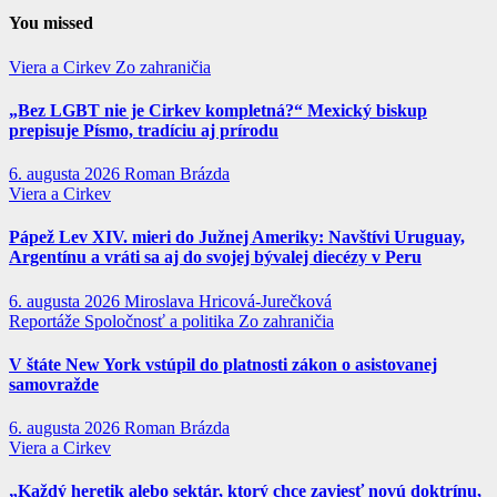
You missed
Viera a Cirkev
Zo zahraničia
„Bez LGBT nie je Cirkev kompletná?“ Mexický biskup
prepisuje Písmo, tradíciu aj prírodu
6. augusta 2026
Roman Brázda
Viera a Cirkev
Pápež Lev XIV. mieri do Južnej Ameriky: Navštívi Uruguay,
Argentínu a vráti sa aj do svojej bývalej diecézy v Peru
6. augusta 2026
Miroslava Hricová-Jurečková
Reportáže
Spoločnosť a politika
Zo zahraničia
V štáte New York vstúpil do platnosti zákon o asistovanej
samovražde
6. augusta 2026
Roman Brázda
Viera a Cirkev
„Každý heretik alebo sektár, ktorý chce zaviesť novú doktrínu,