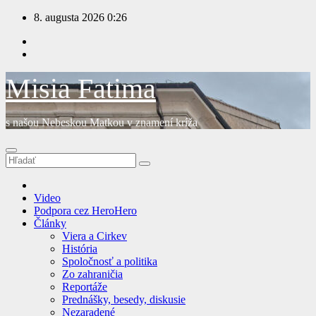
Prejsť
8. augusta 2026
0:26
na
obsah
Misia Fatima
s našou Nebeskou Matkou v znamení kríža
Video
Podpora cez HeroHero
Články
Viera a Cirkev
História
Spoločnosť a politika
Zo zahraničia
Reportáže
Prednášky, besedy, diskusie
Nezaradené