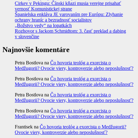
Cirkev v Pekingu: Čínski kňazi musia verejne prisahať
vernosť Komunistickej strane
Španielska enkláva JE varovaním pre Európu: Zlyhanie
ochrany hraníc a bezradnosť socialistov
„Božstvo vedy“ na lopatkách
Rozhovor s Jackom Schmidtom: 3. časť preklad a dabing
v slovenčine
Najnovšie komentáre
Petra Bostlova
na
Čo hovoria teológ a exorcista o
Medžugorii? Ovocie viery, kontroverzie alebo neposlušnosť?
Petra Bostlova
na
Čo hovoria teológ a exorcista o
Medžugorii? Ovocie viery, kontroverzie alebo neposlušnosť?
Petra Bostlova
na
Čo hovoria teológ a exorcista o
Medžugorii? Ovocie viery, kontroverzie alebo neposlušnosť?
Petra Bostlova
na
Čo hovoria teológ a exorcista o
Medžugorii? Ovocie viery, kontroverzie alebo neposlušnosť?
Frantisek
na
Čo hovoria teológ a exorcista o Medžugorii?
Ovocie viery, kontroverzie alebo neposlušnosť?