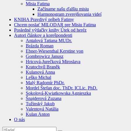
Misia Fatima
Začíname našu ďalšiu misiu
Harmonogram zverejňovania videí
KNIHA Pravdivý príbeh Fatimy
Chcem poslať MILODAR pre Misiu Fatima
Posledné výtlačky knihy Útek od heréz
Autori článkov a korešpondenti
Antalová Tatiana MUDr.
Brázda Roman
Ebner-Wiesenthal Kerstine von
Gombrowicz Janusz
Hricová-Jurečková Miroslava
Kratochvíl Braněk
Kulanová Anna
Leško Michal
Malý Radomír PhDr.
Mordel Štefan doc. ThDr. ICLic. PhD.
Sokolová-Kwiatkowska Agnieszka
Šnajderová Zuzana
Tužinský Jakub
Valentová Natália
Kulan Anton
O nás