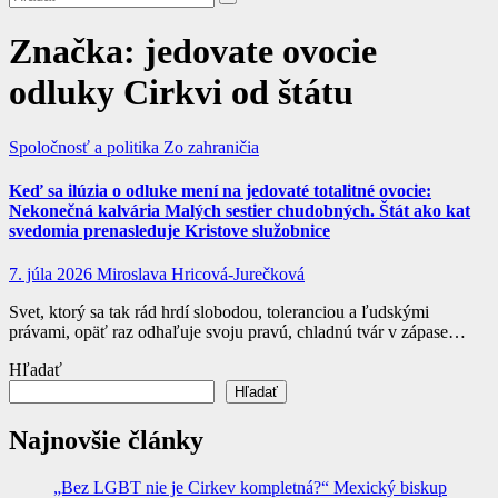
Značka:
jedovate ovocie
odluky Cirkvi od štátu
Spoločnosť a politika
Zo zahraničia
Keď sa ilúzia o odluke mení na jedovaté totalitné ovocie:
Nekonečná kalvária Malých sestier chudobných. Štát ako kat
svedomia prenasleduje Kristove služobnice
7. júla 2026
Miroslava Hricová-Jurečková
Svet, ktorý sa tak rád hrdí slobodou, toleranciou a ľudskými
právami, opäť raz odhaľuje svoju pravú, chladnú tvár v zápase…
Hľadať
Hľadať
Najnovšie články
„Bez LGBT nie je Cirkev kompletná?“ Mexický biskup