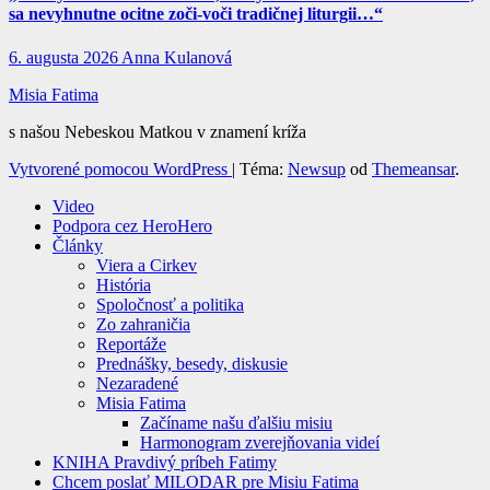
sa nevyhnutne ocitne zoči-voči tradičnej liturgii…“
6. augusta 2026
Anna Kulanová
Misia Fatima
s našou Nebeskou Matkou v znamení kríža
Vytvorené pomocou WordPress
|
Téma:
Newsup
od
Themeansar
.
Video
Podpora cez HeroHero
Články
Viera a Cirkev
História
Spoločnosť a politika
Zo zahraničia
Reportáže
Prednášky, besedy, diskusie
Nezaradené
Misia Fatima
Začíname našu ďalšiu misiu
Harmonogram zverejňovania videí
KNIHA Pravdivý príbeh Fatimy
Chcem poslať MILODAR pre Misiu Fatima