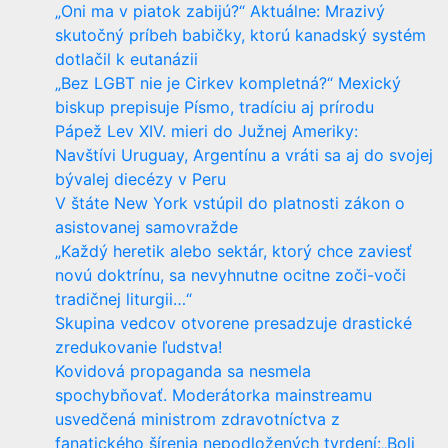
„Oni ma v piatok zabijú?“ Aktuálne: Mrazivý
skutočný príbeh babičky, ktorú kanadský systém
dotlačil k eutanázii
„Bez LGBT nie je Cirkev kompletná?“ Mexický
biskup prepisuje Písmo, tradíciu aj prírodu
Pápež Lev XIV. mieri do Južnej Ameriky:
Navštívi Uruguay, Argentínu a vráti sa aj do svojej
bývalej diecézy v Peru
V štáte New York vstúpil do platnosti zákon o
asistovanej samovražde
„Každý heretik alebo sektár, ktorý chce zaviesť
novú doktrínu, sa nevyhnutne ocitne zoči-voči
tradičnej liturgii…“
Skupina vedcov otvorene presadzuje drastické
zredukovanie ľudstva!
Kovidová propaganda sa nesmela
spochybňovať. Moderátorka mainstreamu
usvedčená ministrom zdravotníctva z
fanatického šírenia nepodložených tvrdení:„Boli