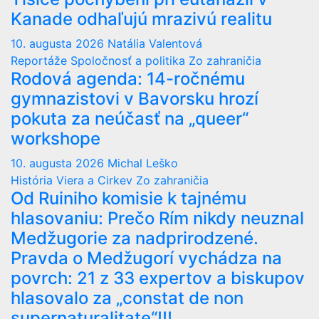
Kanade odhaľujú mrazivú realitu
10. augusta 2026
Natália Valentová
Reportáže
Spoločnosť a politika
Zo zahraničia
Rodová agenda: 14-ročnému
gymnazistovi v Bavorsku hrozí
pokuta za neúčasť na „queer“
workshope
10. augusta 2026
Michal Leško
História
Viera a Cirkev
Zo zahraničia
Od Ruiniho komisie k tajnému
hlasovaniu: Prečo Rím nikdy neuznal
Medžugorie za nadprirodzené.
Pravda o Medžugorí vychádza na
povrch: 21 z 33 expertov a biskupov
hlasovalo za „constat de non
supernaturalitate“!!!