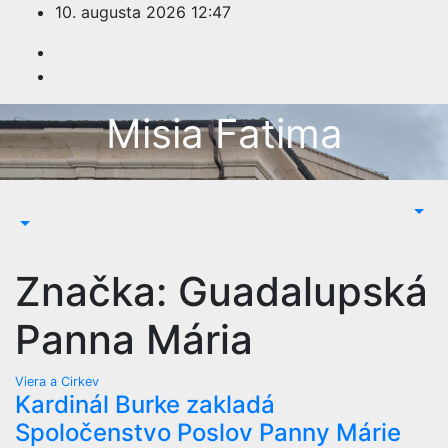
Prejsť
10. augusta 2026
12:47
na
obsah
Misia Fatima
Značka:
Guadalupská
Panna Mária
Viera a Cirkev
Kardinál Burke zakladá
Spoločenstvo Poslov Panny Márie