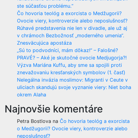
ste súčasťou problému.“
Čo hovoria teológ a exorcista o Medžugorii?
Ovocie viery, kontroverzie alebo neposlušnosť?
Rúhavé predstavenia nie len v divadle, ale už aj
v chrámoch Bezbožnosť „moderného umenia“.
Znesväcujúca apostáza
„Sú to podvodníci, mám dôkaz!“ – Falošné?
PRAVÉ? – Aké je skutočné ovocie Medjugorja?!
Výzva Mariána Kuffu, aby sme sa spojili proti
znevažovaniu kresťanských symbolov (1. časť)
Nelegálna invázia moslimov: Migranti v Ceute v
uliciach skandujú svoje vyznanie viery: Niet boha
okrem Alaha
Najnovšie komentáre
Petra Bostlova
na
Čo hovoria teológ a exorcista
o Medžugorii? Ovocie viery, kontroverzie alebo
neposlušnosť?