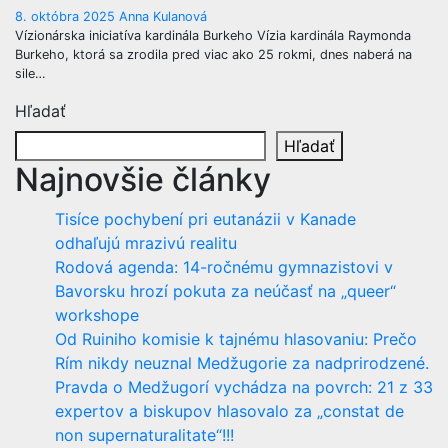
8. októbra 2025
Anna Kulanová
Vízionárska iniciatíva kardinála Burkeho Vízia kardinála Raymonda
Burkeho, ktorá sa zrodila pred viac ako 25 rokmi, dnes naberá na
sile…
Hľadať
Hľadať
Najnovšie články
Tisíce pochybení pri eutanázii v Kanade
odhaľujú mrazivú realitu
Rodová agenda: 14-ročnému gymnazistovi v
Bavorsku hrozí pokuta za neúčasť na „queer“
workshope
Od Ruiniho komisie k tajnému hlasovaniu: Prečo
Rím nikdy neuznal Medžugorie za nadprirodzené.
Pravda o Medžugorí vychádza na povrch: 21 z 33
expertov a biskupov hlasovalo za „constat de
non supernaturalitate“!!!