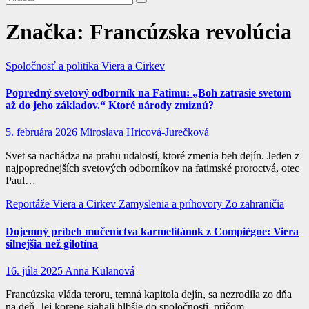
Značka:
Francúzska revolúcia
Spoločnosť a politika
Viera a Cirkev
Popredný svetový odborník na Fatimu: „Boh zatrasie svetom
až do jeho základov.“ Ktoré národy zmiznú?
5. februára 2026
Miroslava Hricová-Jurečková
Svet sa nachádza na prahu udalostí, ktoré zmenia beh dejín. Jeden z
najpoprednejších svetových odborníkov na fatimské proroctvá, otec
Paul…
Reportáže
Viera a Cirkev
Zamyslenia a príhovory
Zo zahraničia
Dojemný príbeh mučeníctva karmelitánok z Compiègne: Viera
silnejšia než gilotína
16. júla 2025
Anna Kulanová
Francúzska vláda teroru, temná kapitola dejín, sa nezrodila zo dňa
na deň. Jej korene siahali hlbšie do spoločnosti, pričom