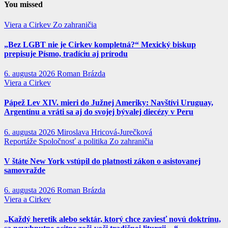
You missed
Viera a Cirkev
Zo zahraničia
„Bez LGBT nie je Cirkev kompletná?“ Mexický biskup
prepisuje Písmo, tradíciu aj prírodu
6. augusta 2026
Roman Brázda
Viera a Cirkev
Pápež Lev XIV. mieri do Južnej Ameriky: Navštívi Uruguay,
Argentínu a vráti sa aj do svojej bývalej diecézy v Peru
6. augusta 2026
Miroslava Hricová-Jurečková
Reportáže
Spoločnosť a politika
Zo zahraničia
V štáte New York vstúpil do platnosti zákon o asistovanej
samovražde
6. augusta 2026
Roman Brázda
Viera a Cirkev
„Každý heretik alebo sektár, ktorý chce zaviesť novú doktrínu,