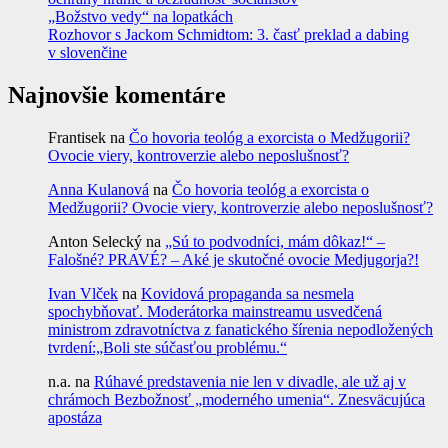
„Božstvo vedy“ na lopatkách
Rozhovor s Jackom Schmidtom: 3. časť preklad a dabing
v slovenčine
Najnovšie komentáre
Frantisek
na
Čo hovoria teológ a exorcista o Medžugorii?
Ovocie viery, kontroverzie alebo neposlušnosť?
Anna Kulanová
na
Čo hovoria teológ a exorcista o
Medžugorii? Ovocie viery, kontroverzie alebo neposlušnosť?
Anton Selecký
na
„Sú to podvodníci, mám dôkaz!“ –
Falošné? PRAVÉ? – Aké je skutočné ovocie Medjugorja?!
Ivan Vlček
na
Kovidová propaganda sa nesmela
spochybňovať. Moderátorka mainstreamu usvedčená
ministrom zdravotníctva z fanatického šírenia nepodložených
tvrdení:„Boli ste súčasťou problému.“
n.a.
na
Rúhavé predstavenia nie len v divadle, ale už aj v
chrámoch Bezbožnosť „moderného umenia“. Znesväcujúca
apostáza