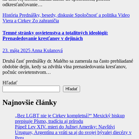
odkresťančovanie…
História
Prednášky, besedy, diskusie
Spoločnosť a politika
Video
Viera a Cirkev
Zo zahraničia
Temné stránky osvietenstva a totalitných ideológií:
Prenasledovanie kresťanov v dejinách
23. mája 2025
Anna Kulanová
Druhá časť prednášky dr. Malého sa zamerala na často prehliadané
obdobie dejín, kedy sa zdvihla vlna prenasledovania kresťanov,
počnúc osvietenstvom…
Hľadať
Hľadať
Najnovšie články
„Bez LGBT nie je Cirkev kompletná?“ Mexický biskup
prepisuje Písmo, tradíciu aj prírodu
Pápež Lev XIV. mieri do Južnej Ameriky: Navštívi
Uruguay, Argentínu a vráti sa aj do svojej bývalej diecézy v
Peru