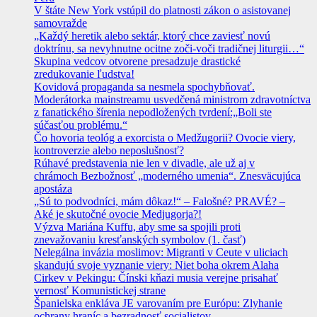
V štáte New York vstúpil do platnosti zákon o asistovanej
samovražde
„Každý heretik alebo sektár, ktorý chce zaviesť novú
doktrínu, sa nevyhnutne ocitne zoči-voči tradičnej liturgii…“
Skupina vedcov otvorene presadzuje drastické
zredukovanie ľudstva!
Kovidová propaganda sa nesmela spochybňovať.
Moderátorka mainstreamu usvedčená ministrom zdravotníctva
z fanatického šírenia nepodložených tvrdení:„Boli ste
súčasťou problému.“
Čo hovoria teológ a exorcista o Medžugorii? Ovocie viery,
kontroverzie alebo neposlušnosť?
Rúhavé predstavenia nie len v divadle, ale už aj v
chrámoch Bezbožnosť „moderného umenia“. Znesväcujúca
apostáza
„Sú to podvodníci, mám dôkaz!“ – Falošné? PRAVÉ? –
Aké je skutočné ovocie Medjugorja?!
Výzva Mariána Kuffu, aby sme sa spojili proti
znevažovaniu kresťanských symbolov (1. časť)
Nelegálna invázia moslimov: Migranti v Ceute v uliciach
skandujú svoje vyznanie viery: Niet boha okrem Alaha
Cirkev v Pekingu: Čínski kňazi musia verejne prisahať
vernosť Komunistickej strane
Španielska enkláva JE varovaním pre Európu: Zlyhanie
ochrany hraníc a bezradnosť socialistov