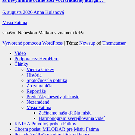
sa nevyhnutne ocitne zoči-voči tradičnej liturgii…“
6. augusta 2026
Anna Kulanová
Misia Fatima
s našou Nebeskou Matkou v znamení kríža
Vytvorené pomocou WordPress
|
Téma:
Newsup
od
Themeansar
.
Video
Podpora cez HeroHero
Články
Viera a Cirkev
História
Spoločnosť a politika
Zo zahraničia
Reportáže
Prednášky, besedy, diskusie
Nezaradené
Misia Fatima
Začíname našu ďalšiu misiu
Harmonogram zverejňovania videí
KNIHA Pravdivý príbeh Fatimy
Chcem poslať MILODAR pre Misiu Fatima
Posledné výtlačky knihy Útek od heréz