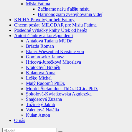
Misia Fatima
Začíname našu ďalšiu misiu
Harmonogram zverejňovania videí
KNIHA Pravdivý príbeh Fatimy
Chcem poslať MILODAR pre Misiu Fatima
Posledné výtlačky knihy Útek od heréz
Autori článkov a korešpondenti
Antalová Tatiana MUDr.
Brázda Roman
Ebner-Wiesenthal Kerstine von
Gombrowicz Janusz
Hricová-Jurečková Miroslava
Kratochvíl Braněk
Kulanová Anna
Leško Michal
Malý Radomír PhDr.
Mordel Štefan doc. ThDr. ICLic. PhD.
Sokolová-Kwiatkowska Agnieszka
Šnajderová Zuzana
Tužinský Jakub
Valentová Natália
Kulan Anton
O nás