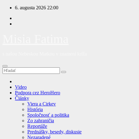
Prejsť
6. augusta 2026
22:00
na
obsah
Misia Fatima
s našou Nebeskou Matkou v znamení kríža
Video
Podpora cez HeroHero
Články
Viera a Cirkev
História
Spoločnosť a politika
Zo zahraničia
Reportáže
Prednášky, besedy, diskusie
Nezaradené