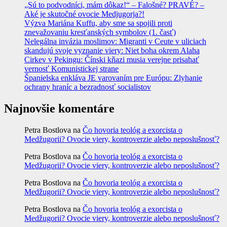
„Sú to podvodníci, mám dôkaz!“ – Falošné? PRAVÉ? –
Aké je skutočné ovocie Medjugorja?!
Výzva Mariána Kuffu, aby sme sa spojili proti
znevažovaniu kresťanských symbolov (1. časť)
Nelegálna invázia moslimov: Migranti v Ceute v uliciach
skandujú svoje vyznanie viery: Niet boha okrem Alaha
Cirkev v Pekingu: Čínski kňazi musia verejne prisahať
vernosť Komunistickej strane
Španielska enkláva JE varovaním pre Európu: Zlyhanie
ochrany hraníc a bezradnosť socialistov
Najnovšie komentáre
Petra Bostlova
na
Čo hovoria teológ a exorcista o
Medžugorii? Ovocie viery, kontroverzie alebo neposlušnosť?
Petra Bostlova
na
Čo hovoria teológ a exorcista o
Medžugorii? Ovocie viery, kontroverzie alebo neposlušnosť?
Petra Bostlova
na
Čo hovoria teológ a exorcista o
Medžugorii? Ovocie viery, kontroverzie alebo neposlušnosť?
Petra Bostlova
na
Čo hovoria teológ a exorcista o
Medžugorii? Ovocie viery, kontroverzie alebo neposlušnosť?