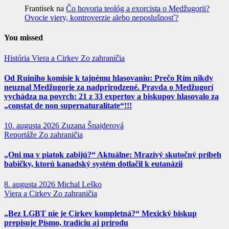
Frantisek
na
Čo hovoria teológ a exorcista o Medžugorii?
Ovocie viery, kontroverzie alebo neposlušnosť?
You missed
História
Viera a Cirkev
Zo zahraničia
Od Ruiniho komisie k tajnému hlasovaniu: Prečo Rím nikdy
neuznal Medžugorie za nadprirodzené. Pravda o Medžugorí
vychádza na povrch: 21 z 33 expertov a biskupov hlasovalo za
„constat de non supernaturalitate“!!!
10. augusta 2026
Zuzana Šnajderová
Reportáže
Zo zahraničia
„Oni ma v piatok zabijú?“ Aktuálne: Mrazivý skutočný príbeh
babičky, ktorú kanadský systém dotlačil k eutanázii
8. augusta 2026
Michal Leško
Viera a Cirkev
Zo zahraničia
„Bez LGBT nie je Cirkev kompletná?“ Mexický biskup
prepisuje Písmo, tradíciu aj prírodu