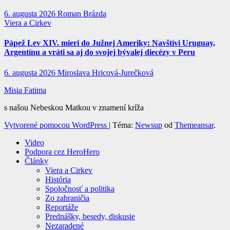
6. augusta 2026
Roman Brázda
Viera a Cirkev
Pápež Lev XIV. mieri do Južnej Ameriky: Navštívi Uruguay,
Argentínu a vráti sa aj do svojej bývalej diecézy v Peru
6. augusta 2026
Miroslava Hricová-Jurečková
Misia Fatima
s našou Nebeskou Matkou v znamení kríža
Vytvorené pomocou WordPress
|
Téma:
Newsup
od
Themeansar
.
Video
Podpora cez HeroHero
Články
Viera a Cirkev
História
Spoločnosť a politika
Zo zahraničia
Reportáže
Prednášky, besedy, diskusie
Nezaradené