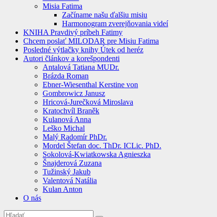
Misia Fatima
Začíname našu ďalšiu misiu
Harmonogram zverejňovania videí
KNIHA Pravdivý príbeh Fatimy
Chcem poslať MILODAR pre Misiu Fatima
Posledné výtlačky knihy Útek od heréz
Autori článkov a korešpondenti
Antalová Tatiana MUDr.
Brázda Roman
Ebner-Wiesenthal Kerstine von
Gombrowicz Janusz
Hricová-Jurečková Miroslava
Kratochvíl Braněk
Kulanová Anna
Leško Michal
Malý Radomír PhDr.
Mordel Štefan doc. ThDr. ICLic. PhD.
Sokolová-Kwiatkowska Agnieszka
Šnajderová Zuzana
Tužinský Jakub
Valentová Natália
Kulan Anton
O nás