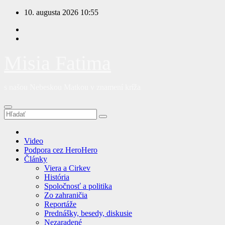
Prejsť
10. augusta 2026
10:55
na
obsah
Misia Fatima
s našou Nebeskou Matkou v znamení kríža
Video
Podpora cez HeroHero
Články
Viera a Cirkev
História
Spoločnosť a politika
Zo zahraničia
Reportáže
Prednášky, besedy, diskusie
Nezaradené