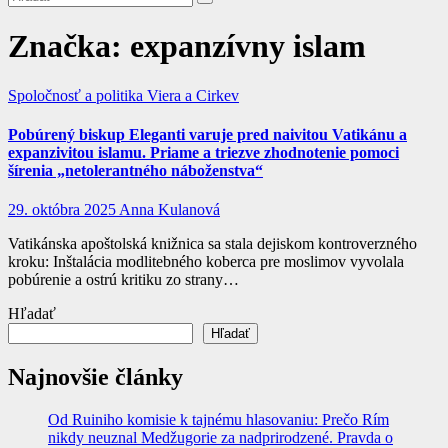
Značka:
expanzívny islam
Spoločnosť a politika
Viera a Cirkev
Pobúrený biskup Eleganti varuje pred naivitou Vatikánu a
expanzivitou islamu. Priame a triezve zhodnotenie pomoci
šírenia „netolerantného náboženstva“
29. októbra 2025
Anna Kulanová
Vatikánska apoštolská knižnica sa stala dejiskom kontroverzného
kroku: Inštalácia modlitebného koberca pre moslimov vyvolala
pobúrenie a ostrú kritiku zo strany…
Hľadať
Hľadať
Najnovšie články
Od Ruiniho komisie k tajnému hlasovaniu: Prečo Rím
nikdy neuznal Medžugorie za nadprirodzené. Pravda o