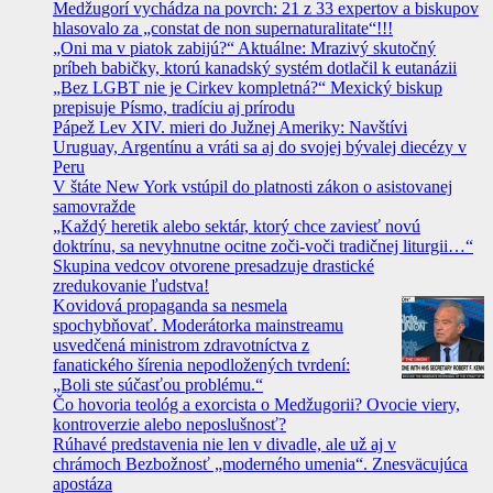
Medžugorí vychádza na povrch: 21 z 33 expertov a biskupov
hlasovalo za „constat de non supernaturalitate“!!!
„Oni ma v piatok zabijú?“ Aktuálne: Mrazivý skutočný
príbeh babičky, ktorú kanadský systém dotlačil k eutanázii
„Bez LGBT nie je Cirkev kompletná?“ Mexický biskup
prepisuje Písmo, tradíciu aj prírodu
Pápež Lev XIV. mieri do Južnej Ameriky: Navštívi
Uruguay, Argentínu a vráti sa aj do svojej bývalej diecézy v
Peru
V štáte New York vstúpil do platnosti zákon o asistovanej
samovražde
„Každý heretik alebo sektár, ktorý chce zaviesť novú
doktrínu, sa nevyhnutne ocitne zoči-voči tradičnej liturgii…“
Skupina vedcov otvorene presadzuje drastické
zredukovanie ľudstva!
Kovidová propaganda sa nesmela
spochybňovať. Moderátorka mainstreamu
usvedčená ministrom zdravotníctva z
fanatického šírenia nepodložených tvrdení:
„Boli ste súčasťou problému.“
Čo hovoria teológ a exorcista o Medžugorii? Ovocie viery,
kontroverzie alebo neposlušnosť?
Rúhavé predstavenia nie len v divadle, ale už aj v
chrámoch Bezbožnosť „moderného umenia“. Znesväcujúca
apostáza