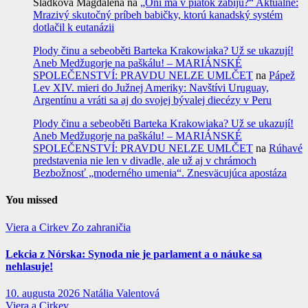
Sládková Magdalena
na
„Oni ma v piatok zabijú?“ Aktuálne:
Mrazivý skutočný príbeh babičky, ktorú kanadský systém
dotlačil k eutanázii
Plody činu a sebeoběti Barteka Krakowiaka? Už se ukazují!
Aneb Medžugorje na paškálu! – MARIÁNSKÉ
SPOLEČENSTVÍ: PRAVDU NELZE UMLČET
na
Pápež
Lev XIV. mieri do Južnej Ameriky: Navštívi Uruguay,
Argentínu a vráti sa aj do svojej bývalej diecézy v Peru
Plody činu a sebeoběti Barteka Krakowiaka? Už se ukazují!
Aneb Medžugorje na paškálu! – MARIÁNSKÉ
SPOLEČENSTVÍ: PRAVDU NELZE UMLČET
na
Rúhavé
predstavenia nie len v divadle, ale už aj v chrámoch
Bezbožnosť „moderného umenia“. Znesväcujúca apostáza
You missed
Viera a Cirkev
Zo zahraničia
Lekcia z Nórska: Synoda nie je parlament a o náuke sa
nehlasuje!
10. augusta 2026
Natália Valentová
Viera a Cirkev