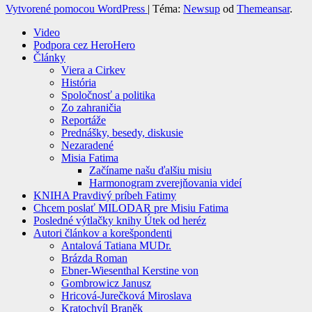
Vytvorené pomocou WordPress
|
Téma:
Newsup
od
Themeansar
.
Video
Podpora cez HeroHero
Články
Viera a Cirkev
História
Spoločnosť a politika
Zo zahraničia
Reportáže
Prednášky, besedy, diskusie
Nezaradené
Misia Fatima
Začíname našu ďalšiu misiu
Harmonogram zverejňovania videí
KNIHA Pravdivý príbeh Fatimy
Chcem poslať MILODAR pre Misiu Fatima
Posledné výtlačky knihy Útek od heréz
Autori článkov a korešpondenti
Antalová Tatiana MUDr.
Brázda Roman
Ebner-Wiesenthal Kerstine von
Gombrowicz Janusz
Hricová-Jurečková Miroslava
Kratochvíl Braněk