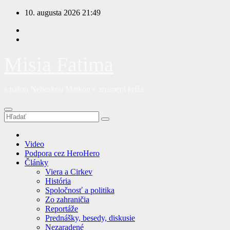
Prejsť
10. augusta 2026
21:49
na
obsah
Misia Fatima
s našou Nebeskou Matkou v znamení kríža
Video
Podpora cez HeroHero
Články
Viera a Cirkev
História
Spoločnosť a politika
Zo zahraničia
Reportáže
Prednášky, besedy, diskusie
Nezaradené