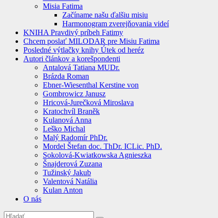
Misia Fatima
Začíname našu ďalšiu misiu
Harmonogram zverejňovania videí
KNIHA Pravdivý príbeh Fatimy
Chcem poslať MILODAR pre Misiu Fatima
Posledné výtlačky knihy Útek od heréz
Autori článkov a korešpondenti
Antalová Tatiana MUDr.
Brázda Roman
Ebner-Wiesenthal Kerstine von
Gombrowicz Janusz
Hricová-Jurečková Miroslava
Kratochvíl Braněk
Kulanová Anna
Leško Michal
Malý Radomír PhDr.
Mordel Štefan doc. ThDr. ICLic. PhD.
Sokolová-Kwiatkowska Agnieszka
Šnajderová Zuzana
Tužinský Jakub
Valentová Natália
Kulan Anton
O nás