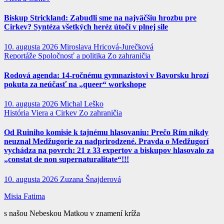
Biskup Strickland: Zabudli sme na najväčšiu hrozbu pre
Cirkev? Syntéza všetkých heréz útočí v plnej sile
10. augusta 2026
Miroslava Hricová-Jurečková
Reportáže
Spoločnosť a politika
Zo zahraničia
Rodová agenda: 14-ročnému gymnazistovi v Bavorsku hrozí
pokuta za neúčasť na „queer“ workshope
10. augusta 2026
Michal Leško
História
Viera a Cirkev
Zo zahraničia
Od Ruiniho komisie k tajnému hlasovaniu: Prečo Rím nikdy
neuznal Medžugorie za nadprirodzené. Pravda o Medžugorí
vychádza na povrch: 21 z 33 expertov a biskupov hlasovalo za
„constat de non supernaturalitate“!!!
10. augusta 2026
Zuzana Šnajderová
Misia Fatima
s našou Nebeskou Matkou v znamení kríža