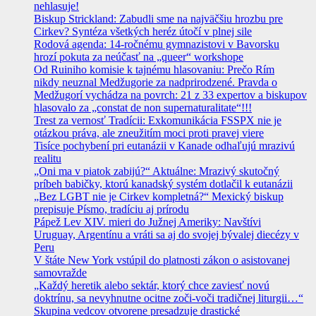
nehlasuje!
Biskup Strickland: Zabudli sme na najväčšiu hrozbu pre
Cirkev? Syntéza všetkých heréz útočí v plnej sile
Rodová agenda: 14-ročnému gymnazistovi v Bavorsku
hrozí pokuta za neúčasť na „queer“ workshope
Od Ruiniho komisie k tajnému hlasovaniu: Prečo Rím
nikdy neuznal Medžugorie za nadprirodzené. Pravda o
Medžugorí vychádza na povrch: 21 z 33 expertov a biskupov
hlasovalo za „constat de non supernaturalitate“!!!
Trest za vernosť Tradícii: Exkomunikácia FSSPX nie je
otázkou práva, ale zneužitím moci proti pravej viere
Tisíce pochybení pri eutanázii v Kanade odhaľujú mrazivú
realitu
„Oni ma v piatok zabijú?“ Aktuálne: Mrazivý skutočný
príbeh babičky, ktorú kanadský systém dotlačil k eutanázii
„Bez LGBT nie je Cirkev kompletná?“ Mexický biskup
prepisuje Písmo, tradíciu aj prírodu
Pápež Lev XIV. mieri do Južnej Ameriky: Navštívi
Uruguay, Argentínu a vráti sa aj do svojej bývalej diecézy v
Peru
V štáte New York vstúpil do platnosti zákon o asistovanej
samovražde
„Každý heretik alebo sektár, ktorý chce zaviesť novú
doktrínu, sa nevyhnutne ocitne zoči-voči tradičnej liturgii…“
Skupina vedcov otvorene presadzuje drastické