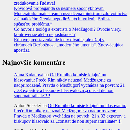
zredukovanie ľudstva!
Kovidová propaganda sa nesmela spochybňovať.
Moderátorka mainstreamu usvedčená ministrom zdravotníctva
z fanatického šírenia nepodložených tvrdení:„Boli ste
súčasťou problému.“
Čo hovoria teológ a exorcista o Medžugorii? Ovocie viery,
kontroverzie alebo neposlušnosť?
Rúhavé predstavenia nie len v divadle, ale už aj v
chrámoch Bezbožnosť „moderného umenia“. Znesväcujúca
apostáza
Najnovšie komentáre
Anna Kulanová
na
Od Ruiniho komisie k tajnému
hlasovaniu: Prečo Rím nikdy neuznal Medžugorie za
nadprirodzené. Pravda o Medžugorí vychádza na povrch: 21
z 33 expertov a biskupov hlasovalo za „constat de non
supernaturalitate“!!!
Anton Selecký
na
Od Ruiniho komisie k tajnému hlasovaniu:
Prečo Rím nikdy neuznal Medžugorie za nadprirodzené.
Pravda o Medžugorí vychádza na povrch: 21 z 33 expertov a
biskupov hlasovalo za „constat de non supernaturalitate“!!!