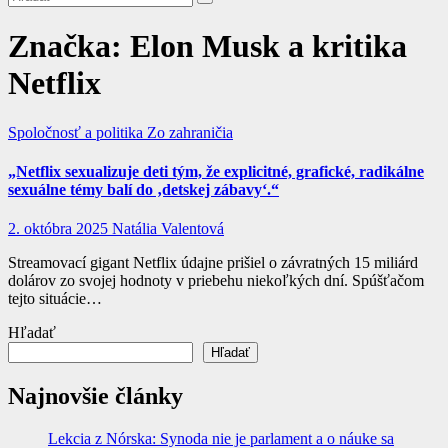
Značka:
Elon Musk a kritika
Netflix
Spoločnosť a politika
Zo zahraničia
„Netflix sexualizuje deti tým, že explicitné, grafické, radikálne
sexuálne témy balí do ‚detskej zábavy‘.“
2. októbra 2025
Natália Valentová
Streamovací gigant Netflix údajne prišiel o závratných 15 miliárd
dolárov zo svojej hodnoty v priebehu niekoľkých dní. Spúšťačom
tejto situácie…
Hľadať
Hľadať
Najnovšie články
Lekcia z Nórska: Synoda nie je parlament a o náuke sa