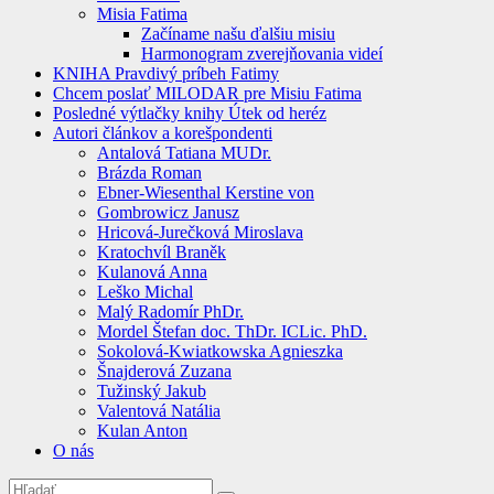
Misia Fatima
Začíname našu ďalšiu misiu
Harmonogram zverejňovania videí
KNIHA Pravdivý príbeh Fatimy
Chcem poslať MILODAR pre Misiu Fatima
Posledné výtlačky knihy Útek od heréz
Autori článkov a korešpondenti
Antalová Tatiana MUDr.
Brázda Roman
Ebner-Wiesenthal Kerstine von
Gombrowicz Janusz
Hricová-Jurečková Miroslava
Kratochvíl Braněk
Kulanová Anna
Leško Michal
Malý Radomír PhDr.
Mordel Štefan doc. ThDr. ICLic. PhD.
Sokolová-Kwiatkowska Agnieszka
Šnajderová Zuzana
Tužinský Jakub
Valentová Natália
Kulan Anton
O nás