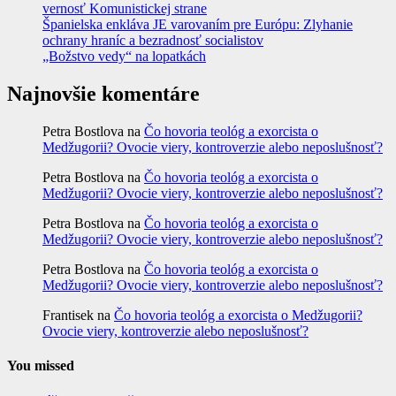
vernosť Komunistickej strane
Španielska enkláva JE varovaním pre Európu: Zlyhanie
ochrany hraníc a bezradnosť socialistov
„Božstvo vedy“ na lopatkách
Najnovšie komentáre
Petra Bostlova
na
Čo hovoria teológ a exorcista o
Medžugorii? Ovocie viery, kontroverzie alebo neposlušnosť?
Petra Bostlova
na
Čo hovoria teológ a exorcista o
Medžugorii? Ovocie viery, kontroverzie alebo neposlušnosť?
Petra Bostlova
na
Čo hovoria teológ a exorcista o
Medžugorii? Ovocie viery, kontroverzie alebo neposlušnosť?
Petra Bostlova
na
Čo hovoria teológ a exorcista o
Medžugorii? Ovocie viery, kontroverzie alebo neposlušnosť?
Frantisek
na
Čo hovoria teológ a exorcista o Medžugorii?
Ovocie viery, kontroverzie alebo neposlušnosť?
You missed