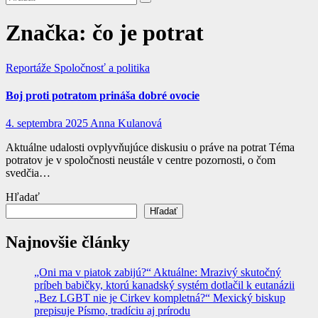
Značka:
čo je potrat
Reportáže
Spoločnosť a politika
Boj proti potratom prináša dobré ovocie
4. septembra 2025
Anna Kulanová
Aktuálne udalosti ovplyvňujúce diskusiu o práve na potrat Téma
potratov je v spoločnosti neustále v centre pozornosti, o čom
svedčia…
Hľadať
Hľadať
Najnovšie články
„Oni ma v piatok zabijú?“ Aktuálne: Mrazivý skutočný
príbeh babičky, ktorú kanadský systém dotlačil k eutanázii
„Bez LGBT nie je Cirkev kompletná?“ Mexický biskup
prepisuje Písmo, tradíciu aj prírodu