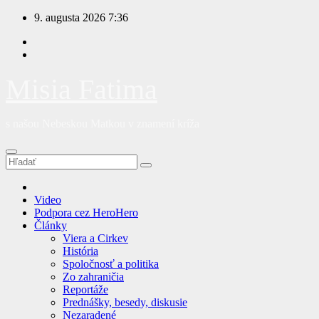
Prejsť
9. augusta 2026
7:36
na
obsah
Misia Fatima
s našou Nebeskou Matkou v znamení kríža
Video
Podpora cez HeroHero
Články
Viera a Cirkev
História
Spoločnosť a politika
Zo zahraničia
Reportáže
Prednášky, besedy, diskusie
Nezaradené