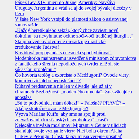
Pápež Lev XIV. mieri do Južnej Ameriky: Navštívi
Uruguay, Argentínu a vráti sa aj do svojej bývalej diecézy v
Peru
V štáte New York vstúpil do platnosti zákon o asistovanej
samovražde
„Každý heretik alebo sektár, ktorý chce zaviesť novú
doktrínu, sa nevyhnutne ocitne zoči-voči tradičnej liturgii…“
Skupina vedcov otvorene presadzuje drastické
zredukovanie ľudstva!
Kovidová propaganda sa nesmela spochybňovať.
Moderátorka mainstreamu usvedčená ministrom zdravotníctva
z fanatického šírenia nepodložených tvrdení:„Boli ste
súčasťou problému.“
Čo hovoria teológ a exorcista o Medžugorii? Ovocie viery,
kontroverzie alebo neposlušnosť?
Rúhavé predstavenia nie len v divadle, ale už aj v
chrámoch Bezbožnosť „moderného umenia“. Znesväcujúca
apostáza
„Sú to podvodníci, mám dôkaz!“ – Falošné? PRAVÉ? –
Aké je skutočné ovocie Medjugorja?!
Výzva Mariána Kuffu, aby sme sa spojili proti
znevažovaniu kresťanských symbolov (1. časť)
Nelegálna invázia moslimov: Migranti v Ceute v uliciach
skandujú svoje vyznanie viery: Niet boha okrem Alaha
Cirkev v Pekingu: Čínski kňazi musia verejne prisahať