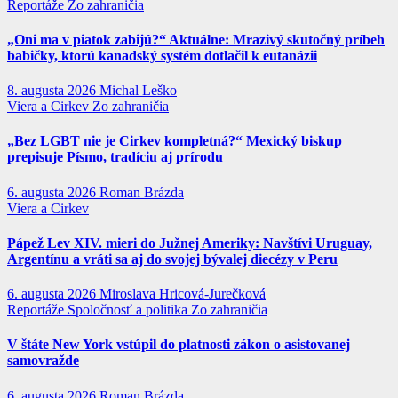
Reportáže
Zo zahraničia
„Oni ma v piatok zabijú?“ Aktuálne: Mrazivý skutočný príbeh
babičky, ktorú kanadský systém dotlačil k eutanázii
8. augusta 2026
Michal Leško
Viera a Cirkev
Zo zahraničia
„Bez LGBT nie je Cirkev kompletná?“ Mexický biskup
prepisuje Písmo, tradíciu aj prírodu
6. augusta 2026
Roman Brázda
Viera a Cirkev
Pápež Lev XIV. mieri do Južnej Ameriky: Navštívi Uruguay,
Argentínu a vráti sa aj do svojej bývalej diecézy v Peru
6. augusta 2026
Miroslava Hricová-Jurečková
Reportáže
Spoločnosť a politika
Zo zahraničia
V štáte New York vstúpil do platnosti zákon o asistovanej
samovražde
6. augusta 2026
Roman Brázda