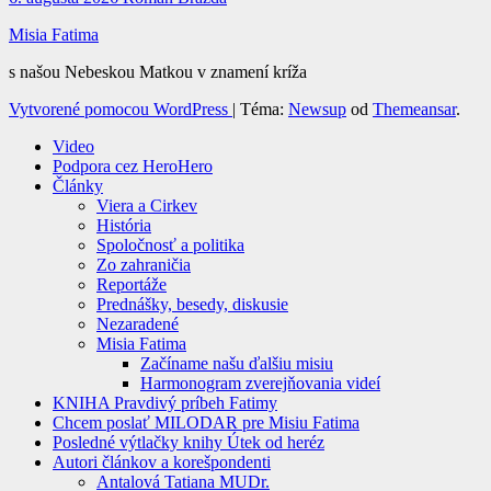
Misia Fatima
s našou Nebeskou Matkou v znamení kríža
Vytvorené pomocou WordPress
|
Téma:
Newsup
od
Themeansar
.
Video
Podpora cez HeroHero
Články
Viera a Cirkev
História
Spoločnosť a politika
Zo zahraničia
Reportáže
Prednášky, besedy, diskusie
Nezaradené
Misia Fatima
Začíname našu ďalšiu misiu
Harmonogram zverejňovania videí
KNIHA Pravdivý príbeh Fatimy
Chcem poslať MILODAR pre Misiu Fatima
Posledné výtlačky knihy Útek od heréz
Autori článkov a korešpondenti
Antalová Tatiana MUDr.