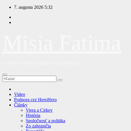
Prejsť
7. augusta 2026
5:32
na
obsah
Misia Fatima
s našou Nebeskou Matkou v znamení kríža
Video
Podpora cez HeroHero
Články
Viera a Cirkev
História
Spoločnosť a politika
Zo zahraničia