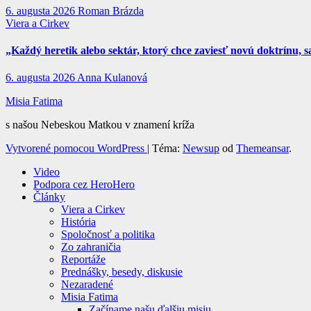
6. augusta 2026
Roman Brázda
Viera a Cirkev
„Každý heretik alebo sektár, ktorý chce zaviesť novú doktrínu, s
6. augusta 2026
Anna Kulanová
Misia Fatima
s našou Nebeskou Matkou v znamení kríža
Vytvorené pomocou WordPress
|
Téma:
Newsup
od
Themeansar
.
Video
Podpora cez HeroHero
Články
Viera a Cirkev
História
Spoločnosť a politika
Zo zahraničia
Reportáže
Prednášky, besedy, diskusie
Nezaradené
Misia Fatima
Začíname našu ďalšiu misiu