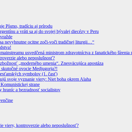
 Písmo, tradíciu aj prírodu
ntínu a vráti sa aj do svojej bývalej diecézy v Peru
ovražde
sa nevyhnutne ocitne zoči-voči tradičnej liturgii…“
dstva!
instreamu usvedčená ministrom zdravotníctva z fanatického šírenia n
troverzie alebo neposlušnosť?
 Bezbožnosť „moderného umenia“. Znesväcujúca apostáza
 skutočné ovocie Medjugorja?!
resťanských symbolov (1. časť)
dujú svoje vyznanie viery: Niet boha okrem Alaha
 Komunistickej strane
 hraníc a bezradnosť socialistov
venčine
ie viery, kontroverzie alebo neposlušnosť?