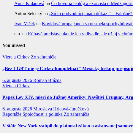
Anna Kulanová
na
Čo hovoria teológ a exorcista o Medžugorii
Anton Selecký
na
„Sú to podvodníci, mám dôkaz!“ – Falošné
Ivan Vlček
na
Kovidová propaganda sa nesmela spochybňovať. 
n.a.
na
Rúhavé predstavenia nie len v divadle, ale už aj v c
You missed
Viera a Cirkev
Zo zahraničia
„Bez LGBT nie je Cirkev kompletná?“ Mexický biskup prepisuje 
6. augusta 2026
Roman Brázda
Viera a Cirkev
Pápež Lev XIV. mieri do Južnej Ameriky: Navštívi Uruguay, Argen
6. augusta 2026
Miroslava Hricová-Jurečková
Reportáže
Spoločnosť a politika
Zo zahraničia
V štáte New York vstúpil do platnosti zákon o asistovanej samov