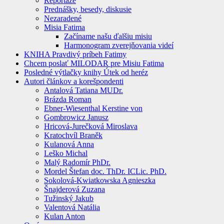
Reportáže
Prednášky, besedy, diskusie
Nezaradené
Misia Fatima
Začíname našu ďalšiu misiu
Harmonogram zverejňovania videí
KNIHA Pravdivý príbeh Fatimy
Chcem poslať MILODAR pre Misiu Fatima
Posledné výtlačky knihy Útek od heréz
Autori článkov a korešpondenti
Antalová Tatiana MUDr.
Brázda Roman
Ebner-Wiesenthal Kerstine von
Gombrowicz Janusz
Hricová-Jurečková Miroslava
Kratochvíl Braněk
Kulanová Anna
Leško Michal
Malý Radomír PhDr.
Mordel Štefan doc. ThDr. ICLic. PhD.
Sokolová-Kwiatkowska Agnieszka
Šnajderová Zuzana
Tužinský Jakub
Valentová Natália
Kulan Anton