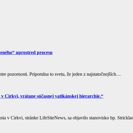
teného“ uprostred procesu
re pozornosti. Pripomína to svetu, že jeden z najstatočnejších…
v Cirkvi, vrátane súčasnej vatikánskej hierarchie.“
ia v Cirkvi, stránke LifeSiteNews, sa objavilo stanovisko bp. Strick