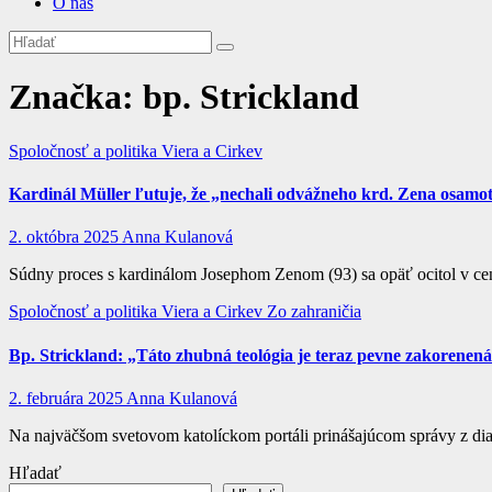
O nás
Značka:
bp. Strickland
Spoločnosť a politika
Viera a Cirkev
Kardinál Müller ľutuje, že „nechali odvážneho krd. Zena osamo
2. októbra 2025
Anna Kulanová
Súdny proces s kardinálom Josephom Zenom (93) sa opäť ocitol v cent
Spoločnosť a politika
Viera a Cirkev
Zo zahraničia
Bp. Strickland: „Táto zhubná teológia je teraz pevne zakorenená 
2. februára 2025
Anna Kulanová
Na najväčšom svetovom katolíckom portáli prinášajúcom správy z dian
Hľadať