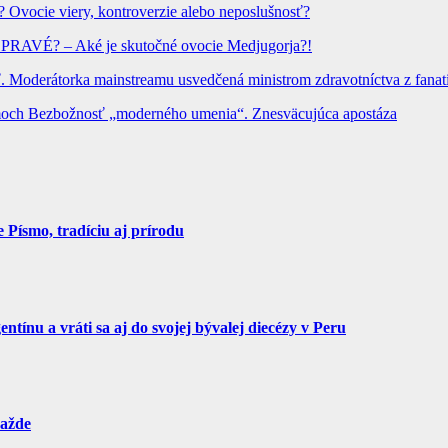
? Ovocie viery, kontroverzie alebo neposlušnosť?
? PRAVÉ? – Aké je skutočné ovocie Medjugorja?!
Moderátorka mainstreamu usvedčená ministrom zdravotníctva z fanatic
hrámoch Bezbožnosť „moderného umenia“. Znesväcujúca apostáza
Písmo, tradíciu aj prírodu
tínu a vráti sa aj do svojej bývalej diecézy v Peru
ražde