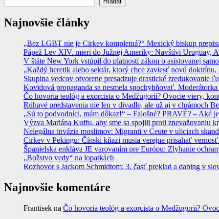
Hľadať
Najnovšie články
„Bez LGBT nie je Cirkev kompletná?“ Mexický biskup prepisuje
Pápež Lev XIV. mieri do Južnej Ameriky: Navštívi Uruguay, Arge
V štáte New York vstúpil do platnosti zákon o asistovanej sam
„Každý heretik alebo sektár, ktorý chce zaviesť novú doktrínu, 
Skupina vedcov otvorene presadzuje drastické zredukovanie ľu
Kovidová propaganda sa nesmela spochybňovať. Moderátorka ma
Čo hovoria teológ a exorcista o Medžugorii? Ovocie viery, kon
Rúhavé predstavenia nie len v divadle, ale už aj v chrámoch
„Sú to podvodníci, mám dôkaz!“ – Falošné? PRAVÉ? – Aké je
Výzva Mariána Kuffu, aby sme sa spojili proti znevažovaniu k
Nelegálna invázia moslimov: Migranti v Ceute v uliciach skan
Cirkev v Pekingu: Čínski kňazi musia verejne prisahať vernosť
Španielska enkláva JE varovaním pre Európu: Zlyhanie ochrany
„Božstvo vedy“ na lopatkách
Rozhovor s Jackom Schmidtom: 3. časť preklad a dabing v slo
Najnovšie komentáre
Frantisek
na
Čo hovoria teológ a exorcista o Medžugorii? Ovoc