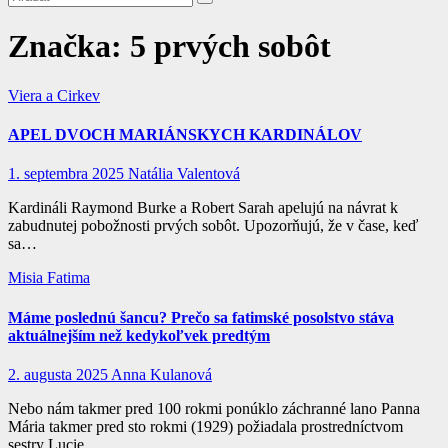
Značka:
5 prvých sobôt
Viera a Cirkev
APEL DVOCH MARIÁNSKYCH KARDINÁLOV
1. septembra 2025
Natália Valentová
Kardináli Raymond Burke a Robert Sarah apelujú na návrat k
zabudnutej pobožnosti prvých sobôt. Upozorňujú, že v čase, keď
sa…
Misia Fatima
Máme poslednú šancu? Prečo sa fatimské posolstvo stáva
aktuálnejším než kedykoľvek predtým
2. augusta 2025
Anna Kulanová
Nebo nám takmer pred 100 rokmi ponúklo záchranné lano Panna
Mária takmer pred sto rokmi (1929) požiadala prostredníctvom
sestry Lucie…