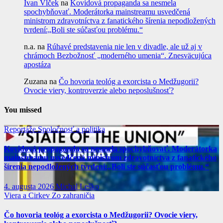
Ivan Vlček
na
Kovidová propaganda sa nesmela
spochybňovať. Moderátorka mainstreamu usvedčená
ministrom zdravotníctva z fanatického šírenia nepodložených
tvrdení:„Boli ste súčasťou problému.“
n.a.
na
Rúhavé predstavenia nie len v divadle, ale už aj v
chrámoch Bezbožnosť „moderného umenia“. Znesväcujúca
apostáza
Zuzana
na
Čo hovoria teológ a exorcista o Medžugorii?
Ovocie viery, kontroverzie alebo neposlušnosť?
You missed
Reportáže
Spoločnosť a politika
Kovidová propaganda sa nesmela spochybňovať. Moderátorka
mainstreamu usvedčená ministrom zdravotníctva z fanatického
šírenia nepodložených tvrdení:„Boli ste súčasťou problému.“
4. augusta 2026
Michal Leško
Viera a Cirkev
Zo zahraničia
Čo hovoria teológ a exorcista o Medžugorii? Ovocie viery,