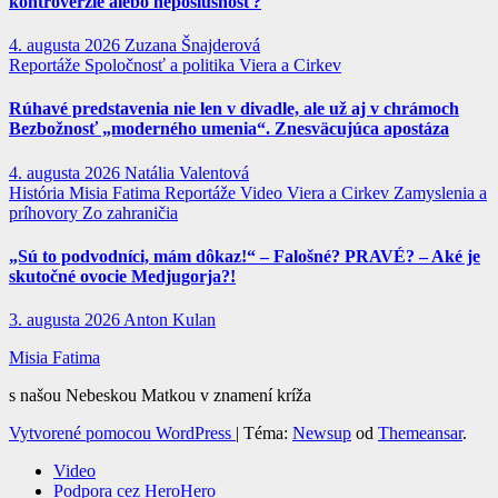
kontroverzie alebo neposlušnosť?
4. augusta 2026
Zuzana Šnajderová
Reportáže
Spoločnosť a politika
Viera a Cirkev
Rúhavé predstavenia nie len v divadle, ale už aj v chrámoch
Bezbožnosť „moderného umenia“. Znesväcujúca apostáza
4. augusta 2026
Natália Valentová
História
Misia Fatima
Reportáže
Video
Viera a Cirkev
Zamyslenia a
príhovory
Zo zahraničia
„Sú to podvodníci, mám dôkaz!“ – Falošné? PRAVÉ? – Aké je
skutočné ovocie Medjugorja?!
3. augusta 2026
Anton Kulan
Misia Fatima
s našou Nebeskou Matkou v znamení kríža
Vytvorené pomocou WordPress
|
Téma:
Newsup
od
Themeansar
.
Video
Podpora cez HeroHero