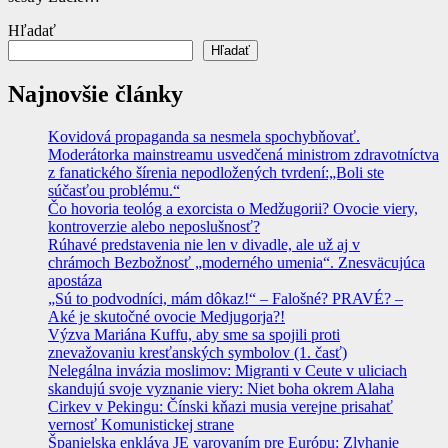
Hľadať
Hľadať
Najnovšie články
Kovidová propaganda sa nesmela spochybňovať.
Moderátorka mainstreamu usvedčená ministrom zdravotníctva
z fanatického šírenia nepodložených tvrdení:„Boli ste
súčasťou problému.“
Čo hovoria teológ a exorcista o Medžugorii? Ovocie viery,
kontroverzie alebo neposlušnosť?
Rúhavé predstavenia nie len v divadle, ale už aj v
chrámoch Bezbožnosť „moderného umenia“. Znesväcujúca
apostáza
„Sú to podvodníci, mám dôkaz!“ – Falošné? PRAVÉ? –
Aké je skutočné ovocie Medjugorja?!
Výzva Mariána Kuffu, aby sme sa spojili proti
znevažovaniu kresťanských symbolov (1. časť)
Nelegálna invázia moslimov: Migranti v Ceute v uliciach
skandujú svoje vyznanie viery: Niet boha okrem Alaha
Cirkev v Pekingu: Čínski kňazi musia verejne prisahať
vernosť Komunistickej strane
Španielska enkláva JE varovaním pre Európu: Zlyhanie