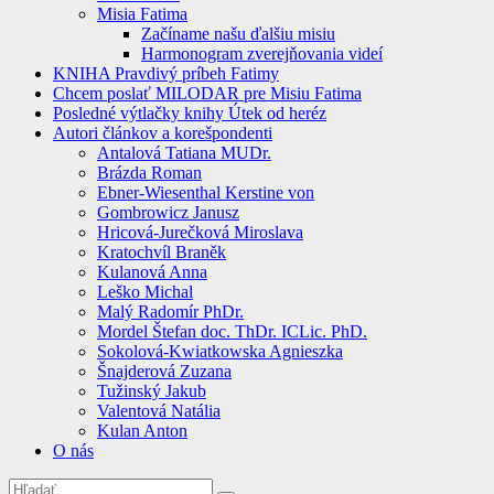
Misia Fatima
Začíname našu ďalšiu misiu
Harmonogram zverejňovania videí
KNIHA Pravdivý príbeh Fatimy
Chcem poslať MILODAR pre Misiu Fatima
Posledné výtlačky knihy Útek od heréz
Autori článkov a korešpondenti
Antalová Tatiana MUDr.
Brázda Roman
Ebner-Wiesenthal Kerstine von
Gombrowicz Janusz
Hricová-Jurečková Miroslava
Kratochvíl Braněk
Kulanová Anna
Leško Michal
Malý Radomír PhDr.
Mordel Štefan doc. ThDr. ICLic. PhD.
Sokolová-Kwiatkowska Agnieszka
Šnajderová Zuzana
Tužinský Jakub
Valentová Natália
Kulan Anton
O nás