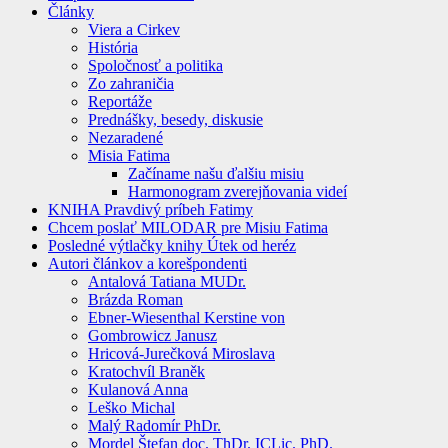
Články
Viera a Cirkev
História
Spoločnosť a politika
Zo zahraničia
Reportáže
Prednášky, besedy, diskusie
Nezaradené
Misia Fatima
Začíname našu ďalšiu misiu
Harmonogram zverejňovania videí
KNIHA Pravdivý príbeh Fatimy
Chcem poslať MILODAR pre Misiu Fatima
Posledné výtlačky knihy Útek od heréz
Autori článkov a korešpondenti
Antalová Tatiana MUDr.
Brázda Roman
Ebner-Wiesenthal Kerstine von
Gombrowicz Janusz
Hricová-Jurečková Miroslava
Kratochvíl Braněk
Kulanová Anna
Leško Michal
Malý Radomír PhDr.
Mordel Štefan doc. ThDr. ICLic. PhD.