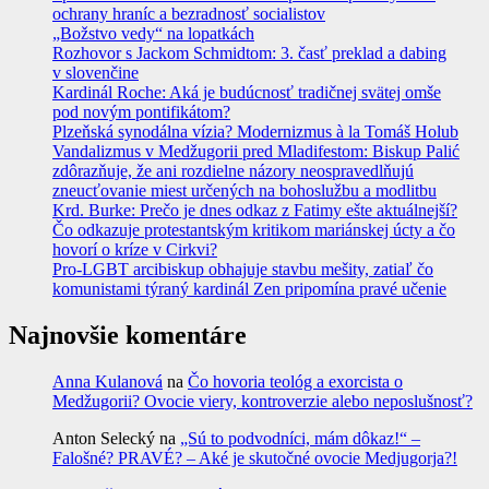
ochrany hraníc a bezradnosť socialistov
„Božstvo vedy“ na lopatkách
Rozhovor s Jackom Schmidtom: 3. časť preklad a dabing
v slovenčine
Kardinál Roche: Aká je budúcnosť tradičnej svätej omše
pod novým pontifikátom?
Plzeňská synodálna vízia? Modernizmus à la Tomáš Holub
Vandalizmus v Medžugorii pred Mladifestom: Biskup Palić
zdôrazňuje, že ani rozdielne názory neospravedlňujú
zneucťovanie miest určených na bohoslužbu a modlitbu
Krd. Burke: Prečo je dnes odkaz z Fatimy ešte aktuálnejší?
Čo odkazuje protestantským kritikom mariánskej úcty a čo
hovorí o kríze v Cirkvi?
Pro-LGBT arcibiskup obhajuje stavbu mešity, zatiaľ čo
komunistami týraný kardinál Zen pripomína pravé učenie
Najnovšie komentáre
Anna Kulanová
na
Čo hovoria teológ a exorcista o
Medžugorii? Ovocie viery, kontroverzie alebo neposlušnosť?
Anton Selecký
na
„Sú to podvodníci, mám dôkaz!“ –
Falošné? PRAVÉ? – Aké je skutočné ovocie Medjugorja?!