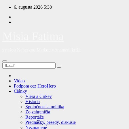
Prejsť
6. augusta 2026
5:38
na
obsah
Misia Fatima
s našou Nebeskou Matkou v znamení kríža
Video
Podpora cez HeroHero
Články
Viera a Cirkev
História
Spoločnosť a politika
Zo zahraničia
Reportáže
Prednášky, besedy, diskusie
Nezaradené