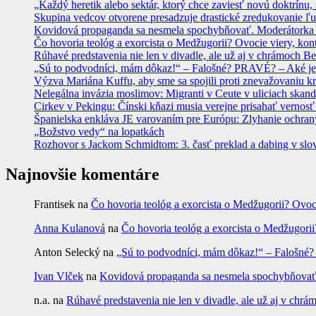
„Každý heretik alebo sektár, ktorý chce zaviesť novú doktrínu, 
Skupina vedcov otvorene presadzuje drastické zredukovanie ľu
Kovidová propaganda sa nesmela spochybňovať. Moderátorka ma
Čo hovoria teológ a exorcista o Medžugorii? Ovocie viery, kon
Rúhavé predstavenia nie len v divadle, ale už aj v chrámoch
„Sú to podvodníci, mám dôkaz!“ – Falošné? PRAVÉ? – Aké je
Výzva Mariána Kuffu, aby sme sa spojili proti znevažovaniu k
Nelegálna invázia moslimov: Migranti v Ceute v uliciach skan
Cirkev v Pekingu: Čínski kňazi musia verejne prisahať vernosť
Španielska enkláva JE varovaním pre Európu: Zlyhanie ochrany
„Božstvo vedy“ na lopatkách
Rozhovor s Jackom Schmidtom: 3. časť preklad a dabing v slo
Najnovšie komentáre
Frantisek
na
Čo hovoria teológ a exorcista o Medžugorii? Ovoc
Anna Kulanová
na
Čo hovoria teológ a exorcista o Medžugorii
Anton Selecký
na
„Sú to podvodníci, mám dôkaz!“ – Falošné
Ivan Vlček
na
Kovidová propaganda sa nesmela spochybňovať. 
n.a.
na
Rúhavé predstavenia nie len v divadle, ale už aj v c