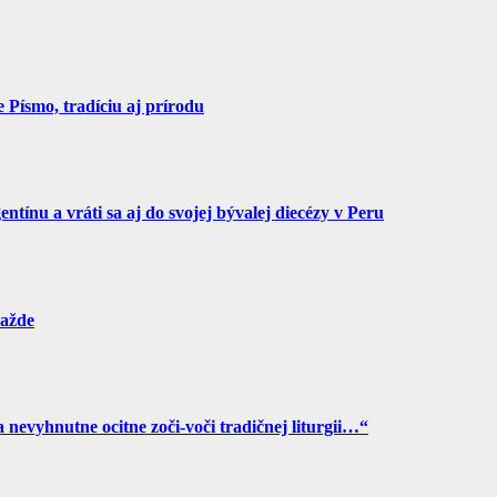
Písmo, tradíciu aj prírodu
tínu a vráti sa aj do svojej bývalej diecézy v Peru
ražde
a nevyhnutne ocitne zoči-voči tradičnej liturgii…“