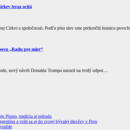
rkev teraz ocitá
nej Cirkvi a spoločnosti. Podľa jeho slov sme prekročili hranicu povrc
mpovu „Radu pre mier“
chode, nový návrh Donalda Trumpa narazil na tvrdý odpor…
 Písmo, tradíciu aj prírodu
ntínu a vráti sa aj do svojej bývalej diecézy v Peru
ovražde