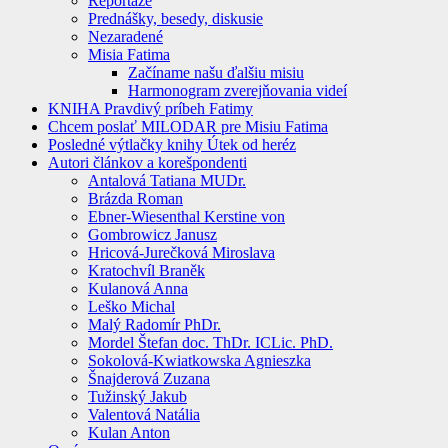
Reportáže
Prednášky, besedy, diskusie
Nezaradené
Misia Fatima
Začíname našu ďalšiu misiu
Harmonogram zverejňovania videí
KNIHA Pravdivý príbeh Fatimy
Chcem poslať MILODAR pre Misiu Fatima
Posledné výtlačky knihy Útek od heréz
Autori článkov a korešpondenti
Antalová Tatiana MUDr.
Brázda Roman
Ebner-Wiesenthal Kerstine von
Gombrowicz Janusz
Hricová-Jurečková Miroslava
Kratochvíl Braněk
Kulanová Anna
Leško Michal
Malý Radomír PhDr.
Mordel Štefan doc. ThDr. ICLic. PhD.
Sokolová-Kwiatkowska Agnieszka
Šnajderová Zuzana
Tužinský Jakub
Valentová Natália
Kulan Anton