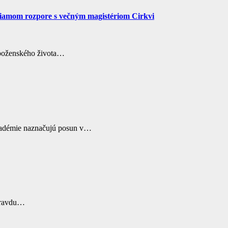
priamom rozpore s večným magistériom Cirkvi
náboženského života…
akadémie naznačujú posun v…
 pravdu…