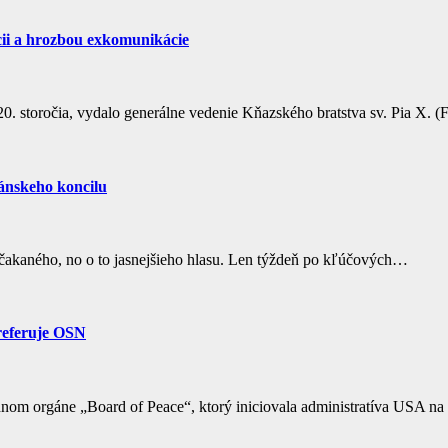
ii a hrozbou exkomunikácie
20. storočia, vydalo generálne vedenie Kňazského bratstva sv. Pia X
kánskeho koncilu
ečakaného, no o to jasnejšieho hlasu. Len týždeň po kľúčových…
preferuje OSN
nom orgáne „Board of Peace“, ktorý iniciovala administratíva USA na