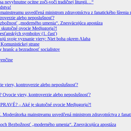
sa nevyhnutne ocitne zoči-voči tradičnej liturgii…“
dstva!
instreamu usvedčená ministrom zdravotníctva z fanatického šírenia n
troverzie alebo neposlušnosť?
 Bezbožnosť „moderného umenia“. Znesväcujúca apostáza
 skutočné ovocie Medjugorja?!
resťanských symbolov (1. časť)
dujú svoje vyznanie viery: Niet boha okrem Alaha
 Komunistickej strane
 hraníc a bezradnosť socialistov
venčine
ie viery, kontroverzie alebo neposlušnosť?
? Ovocie viery, kontroverzie alebo neposlušnosť?
? PRAVÉ? – Aké je skutočné ovocie Medjugorja?!
Moderátorka mainstreamu usvedčená ministrom zdravotníctva z fanatic
hrámoch Bezbožnosť „moderného umenia“. Znesväcujúca apostáza