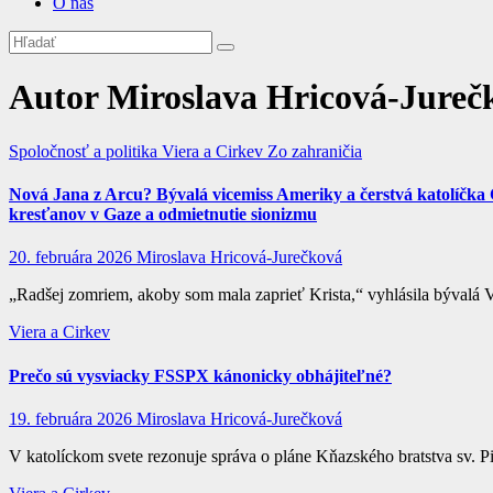
O nás
Autor
Miroslava Hricová-Jureč
Spoločnosť a politika
Viera a Cirkev
Zo zahraničia
Nová Jana z Arcu? Bývalá vicemiss Ameriky a čerstvá katolíčka
kresťanov v Gaze a odmietnutie sionizmu
20. februára 2026
Miroslava Hricová-Jurečková
„Radšej zomriem, akoby som mala zaprieť Krista,“ vyhlásila bývalá V
Viera a Cirkev
Prečo sú vysviacky FSSPX kánonicky obhájiteľné?
19. februára 2026
Miroslava Hricová-Jurečková
V katolíckom svete rezonuje správa o pláne Kňazského bratstva sv. 