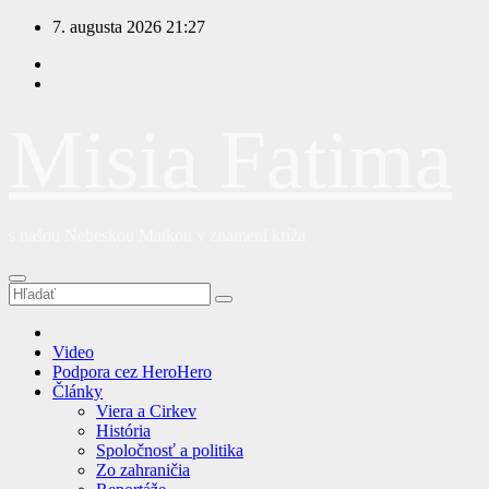
Prejsť
7. augusta 2026
21:27
na
obsah
Misia Fatima
s našou Nebeskou Matkou v znamení kríža
Video
Podpora cez HeroHero
Články
Viera a Cirkev
História
Spoločnosť a politika
Zo zahraničia