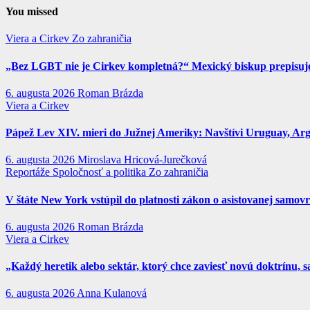
You missed
Viera a Cirkev
Zo zahraničia
„Bez LGBT nie je Cirkev kompletná?“ Mexický biskup prepisuje 
6. augusta 2026
Roman Brázda
Viera a Cirkev
Pápež Lev XIV. mieri do Južnej Ameriky: Navštívi Uruguay, Argen
6. augusta 2026
Miroslava Hricová-Jurečková
Reportáže
Spoločnosť a politika
Zo zahraničia
V štáte New York vstúpil do platnosti zákon o asistovanej samov
6. augusta 2026
Roman Brázda
Viera a Cirkev
„Každý heretik alebo sektár, ktorý chce zaviesť novú doktrínu, s
6. augusta 2026
Anna Kulanová