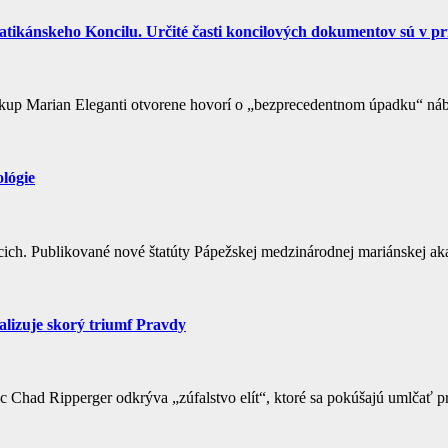
Vatikánskeho Koncilu. Určité časti koncilových dokumentov sú v 
 biskup Marian Eleganti otvorene hovorí o „bezprecedentnom úpadku“ 
lógie
cich. Publikované nové štatúty Pápežskej medzinárodnej mariánskej 
nalizuje skorý triumf Pravdy
ec Chad Ripperger odkrýva „zúfalstvo elít“, ktoré sa pokúšajú umlčať