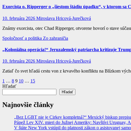
Exorcista o. Ripperger o „šiestom štádiu úpadku“, v ktorom sa Ci
10. februára 2026
Miroslava Hricová-Jurečková
Známy exorcista, otec Chad Ripperger, otvorene hovorí o stave súčas
Spoločnosť a politika
Zo zahraničia
„Koloniálna operácia!“ Jeruzalemský patriarcha kritizuje Tru
10. februára 2026
Miroslava Hricová-Jurečková
Zatiaľ čo svet hľadá cestu von z krvavého konfliktu na Blízkom vý
Stránkovanie
1
…
8
9
10
…
15
Hľadať
príspevkov
Hľadať
Najnovšie články
„Bez LGBT nie je Cirkev kompletná?“ Mexický biskup prepisuje
Pápež Lev XIV. mieri do Južnej Ameriky: Navštívi Uruguay, Arge
V štáte New York vstúpil do platnosti zákon o asistovanej sam