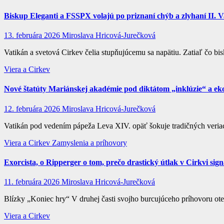
Biskup Eleganti a FSSPX volajú po priznaní chýb a zlyhaní II. 
13. februára 2026
Miroslava Hricová-Jurečková
Vatikán a svetová Cirkev čelia stupňujúcemu sa napätiu. Zatiaľ čo
Viera a Cirkev
Nové štatúty Mariánskej akadémie pod diktátom „inklúzie“ a eko
12. februára 2026
Miroslava Hricová-Jurečková
Vatikán pod vedením pápeža Leva XIV. opäť šokuje tradičných veria
Viera a Cirkev
Zamyslenia a príhovory
Exorcista, o Ripperger o tom, prečo drastický útlak v Cirkvi sig
11. februára 2026
Miroslava Hricová-Jurečková
Blízky „Koniec hry“ V druhej časti svojho burcujúceho príhovoru ot
Viera a Cirkev