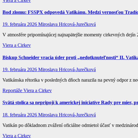
Viera a Cirkev
Bod zlomu: FSSPX odpovedá Vatikánu. Medzi vernosťou Tradíc
19. februára 2026
Miroslava Hricová-Jurečková
V atmosfére pripomínajúcej najnapätejšie momenty cirkevných dejín 
Viera a Cirkev
Biskup Schneider vracia úder proti „nedotknuteľnosti“ II. Vati
19. februára 2026
Miroslava Hricová-Jurečková
Vatikánska rétorika v posledných dňoch narazila na pevný odpor z n
Reportáže
Viera a Cirkev
Svätá stolica sa nepripojí k americkej iniciatíve Rady pre mier, 
18. februára 2026
Miroslava Hricová-Jurečková
Vatikán po dôkladnom zvážení oficiálne odmietol účasť v medzinárod
Viera a Cirkev