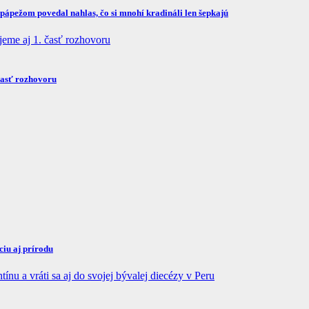
ápežom povedal nahlas, čo si mnohí kradináli len šepkajú
časť rozhovoru
iu aj prírodu