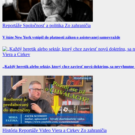
Reportáže
Spoločnosť a politika
Zo zahraničia
V štáte New York vstúpil do platnosti zákon o asistovanej samovražde
Viera a Cirkev
„Každý heretik alebo sektár, ktorý chce zaviesť novú doktrínu, sa nevyhnutne 
História
Reportáže
Video
Viera a Cirkev
Zo zahraničia