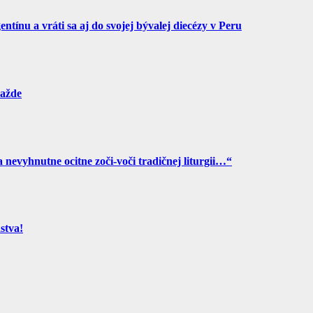
tínu a vráti sa aj do svojej bývalej diecézy v Peru
ražde
a nevyhnutne ocitne zoči-voči tradičnej liturgii…“
stva!