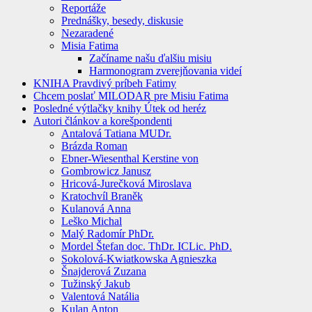
Reportáže
Prednášky, besedy, diskusie
Nezaradené
Misia Fatima
Začíname našu ďalšiu misiu
Harmonogram zverejňovania videí
KNIHA Pravdivý príbeh Fatimy
Chcem poslať MILODAR pre Misiu Fatima
Posledné výtlačky knihy Útek od heréz
Autori článkov a korešpondenti
Antalová Tatiana MUDr.
Brázda Roman
Ebner-Wiesenthal Kerstine von
Gombrowicz Janusz
Hricová-Jurečková Miroslava
Kratochvíl Braněk
Kulanová Anna
Leško Michal
Malý Radomír PhDr.
Mordel Štefan doc. ThDr. ICLic. PhD.
Sokolová-Kwiatkowska Agnieszka
Šnajderová Zuzana
Tužinský Jakub
Valentová Natália
Kulan Anton