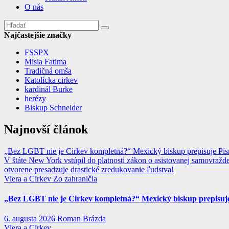
O nás
Najčastejšie značky
FSSPX
Misia Fatima
Tradičná omša
Katolícka cirkev
kardinál Burke
herézy
Biskup Schneider
Najnovší článok
„Bez LGBT nie je Cirkev kompletná?“ Mexický biskup prepisuje Písmo
V štáte New York vstúpil do platnosti zákon o asistovanej samovražd
otvorene presadzuje drastické zredukovanie ľudstva!
Viera a Cirkev
Zo zahraničia
„Bez LGBT nie je Cirkev kompletná?“ Mexický biskup prepisuje 
6. augusta 2026
Roman Brázda
Viera a Cirkev