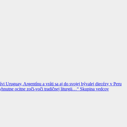
i Uruguay, Argentínu a vráti sa aj do svojej bývalej diecézy v Peru
yhnutne ocitne zoči-voči tradičnej liturgii…“
Skupina vedcov