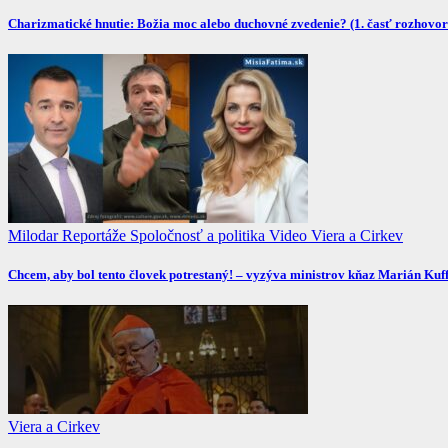
Charizmatické hnutie: Božia moc alebo duchovné zvedenie? (1. časť rozhovor
Milodar
Reportáže
Spoločnosť a politika
Video
Viera a Cirkev
Chcem, aby bol tento človek potrestaný! – vyzýva ministrov kňaz Marián Kuff
Viera a Cirkev