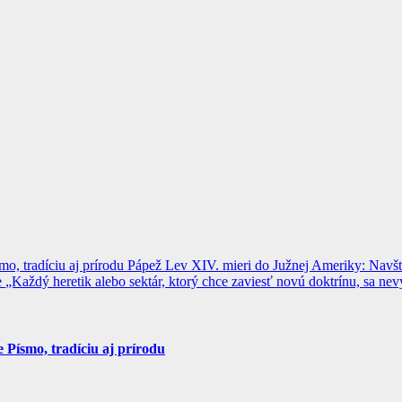
, tradíciu aj prírodu
Pápež Lev XIV. mieri do Južnej Ameriky: Navštív
e
„Každý heretik alebo sektár, ktorý chce zaviesť novú doktrínu, sa nev
Písmo, tradíciu aj prírodu