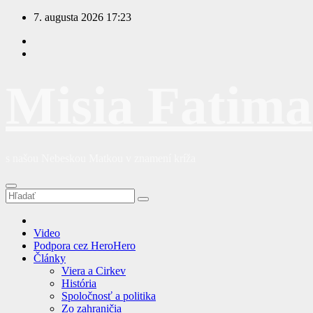
Prejsť
7. augusta 2026
17:23
na
obsah
Misia Fatima
s našou Nebeskou Matkou v znamení kríža
Video
Podpora cez HeroHero
Články
Viera a Cirkev
História
Spoločnosť a politika
Zo zahraničia