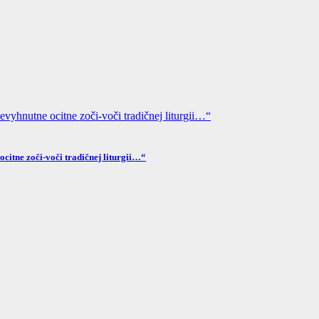
ocitne zoči-voči tradičnej liturgii…“