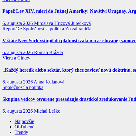
Pápež Lev XIV. mieri do Južnej Ameriky: Navštívi Uruguay, Argen
6. augusta 2026
Miroslava Hricová-Jurečková
Reportáže
Spoločnosť a politika
Zo zahraničia
V štáte New York vstúpil do platnosti zákon o asistovanej samov
6. augusta 2026
Roman Brázda
Viera a Cirkev
„Každý heretik alebo sektár, ktorý chce zaviesť novú doktrínu, s
6. augusta 2026
Anna Kulanová
Spoločnosť a politika
Skupina vedcov otvorene presadzuje drastické zredukovanie ľud
6. augusta 2026
Michal Leško
Najnovšie
Obľúbené
Trendy