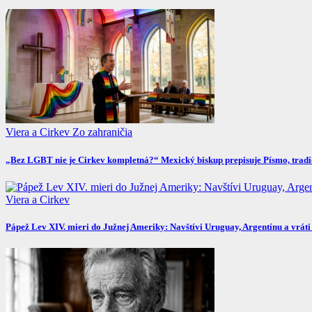
Viera a Cirkev
Zo zahraničia
„Bez LGBT nie je Cirkev kompletná?“ Mexický biskup prepisuje Písmo, tradíc
Viera a Cirkev
Pápež Lev XIV. mieri do Južnej Ameriky: Navštívi Uruguay, Argentínu a vráti s