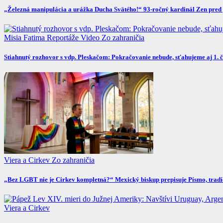
„Železná manipulácia a urážka Ducha Svätého!“ 93-ročný kardinál Zen pred p
Misia Fatima
Reportáže
Video
Zo zahraničia
Stiahnutý rozhovor s vdp. Pleskačom: Pokračovanie nebude, sťahujeme aj 1. 
Viera a Cirkev
Zo zahraničia
„Bez LGBT nie je Cirkev kompletná?“ Mexický biskup prepisuje Písmo, tradíc
Viera a Cirkev